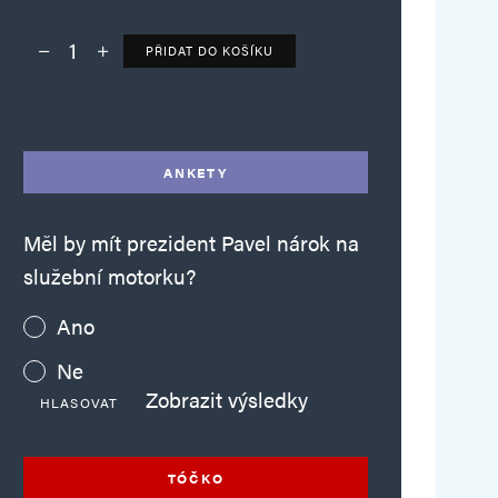
PŘIDAT DO KOŠÍKU
Deník TO – verze bez reklam množství
Alternative:
ANKETY
Měl by mít prezident Pavel nárok na
služební motorku?
Ano
Ne
Zobrazit výsledky
HLASOVAT
TÓČKO