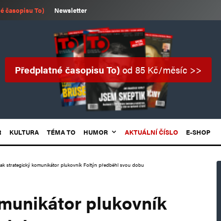
é časopisu To)
Newsletter
Předplatné časopisu To)
od 85 Kč/měsíc >>
R
KULTURA
TÉMA TO
HUMOR
AKTUÁLNÍ ČÍSLO
E-SHOP
rak strategický komunikátor plukovník Foltýn předběhl svou dobu
omunikátor plukovník