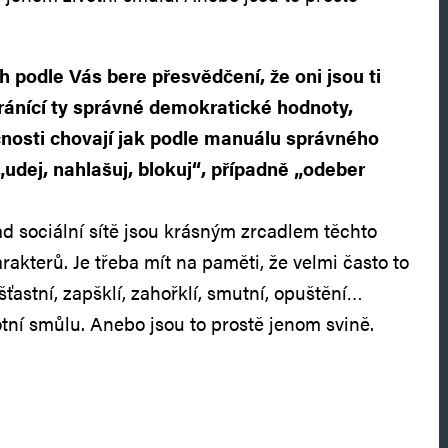
h podle Vás bere přesvědčení, že oni jsou ti
ánící ty správné demokratické hodnoty,
nosti chovají jak podle manuálu správného
udej, nahlašuj, blokuj“, případně „odeber
lad sociální sítě jsou krásným zrcadlem těchto
akterů. Je třeba mít na paměti, že velmi často to
ešťastní, zapšklí, zahořklí, smutní, opuštění…
tní smůlu. Anebo jsou to prostě jenom svině.