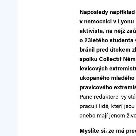
Naposledy například 
v nemocnici v Lyonu 
aktivista, na nějž zaú
o 23letého studenta
bránil před útokem z
spolku Collectif Ném
levicových extremistů
ukopaného mladého k
pravicového extremis
Pane redaktore, vy stá
pracují lidé, kteří jso
anebo mají jenom živo
Myslíte si, že má př