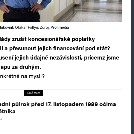
lukovník Otakar Foltýn. Zdroj: Profimedia
lády zrušit koncesionářské poplatky
í a přesunout jejich financování pod stát?
ušení jejich údajné nezávislosti, přičemž jsme
lapu za druhým.
nkrétně na mysli?
Také čtěte
ední půlrok před 17. listopadem 1989 očima
tníka
24