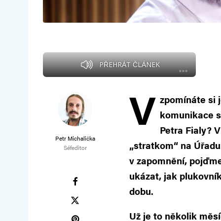
PŘEHRÁT ČLÁNEK
V
zpomínáte si 
komunikace st
Petra Fialy? 
Petr Michalička
„stratkom“ na Úřadu 
Šéfeditor
v zapomnění, pojďme 
ukázat, jak plukovn
dobu.
Už je to několik měsí