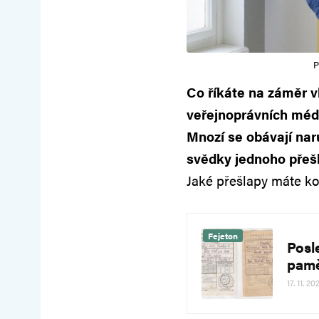
P
Co říkáte na záměr v
veřejnoprávních médi
Mnozí se obávají nar
svědky jednoho přeš
Jaké přešlapy máte ko
Fejeton
Posl
pamě
17. 11. 20