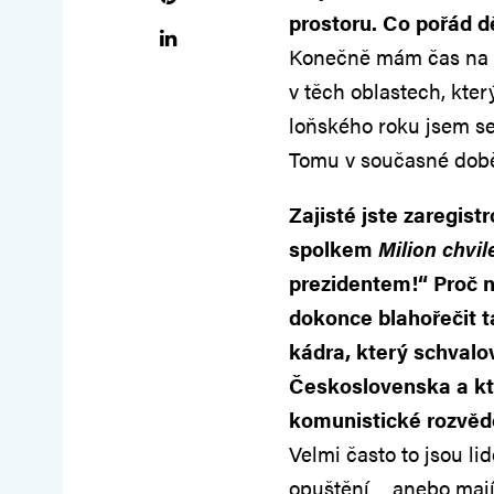
prostoru. Co pořád d
Konečně mám čas na t
v těch oblastech, kte
loňského roku jsem se
Tomu v současné době 
Zajisté jste zaregis
spolkem
Milion chvi
prezidentem!“ Proč 
dokonce blahořečit 
kádra, který schvalo
Československa a kte
komunistické rozvěd
Velmi často to jsou lid
opuštění… anebo mají 