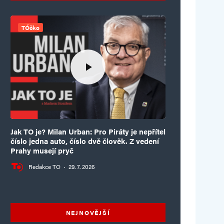
TÓčko
Jak TO je? Milan Urban: Pro Piráty je nepřítel
číslo jedna auto, číslo dvě člověk. Z vedení
Prahy musejí pryč
Redakce TO
·
29. 7. 2026
NEJNOVĚJŠÍ