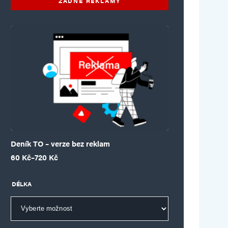
ŽÁDNÉ REKLAMY
Deník TO – verze bez reklam
Rozpětí cen: 60 Kč až 720 Kč
60
Kč
–
720
Kč
DÉLKA