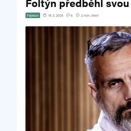
Foltýn předběhl svou
Fejeton
19. 2. 2026
6
2 min. čtení