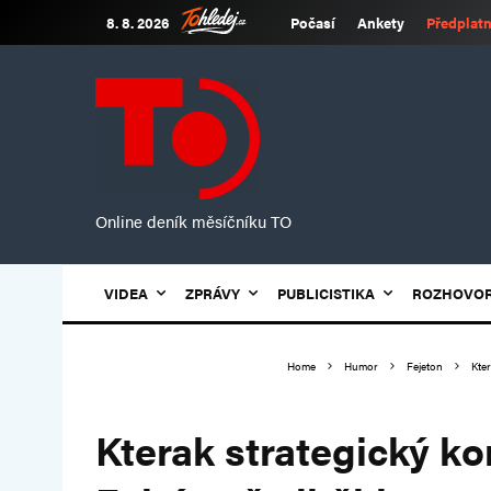
8. 8. 2026
Počasí
Ankety
Předplatn
Online deník měsíčníku TO
VIDEA
ZPRÁVY
PUBLICISTIKA
ROZHOVO
Home
Humor
Fejeton
Kte
Kterak strategický k