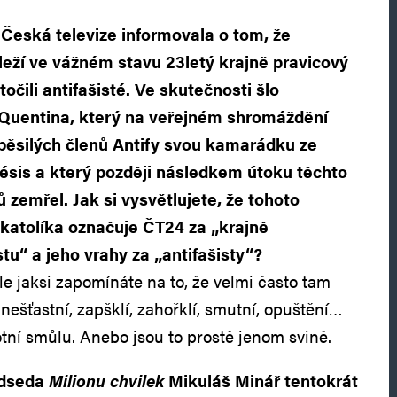
Česká televize informovala o tom, že
leží ve vážném stavu 23letý krajně pravicový
točili antifašisté. Ve skutečnosti šlo
 Quentina, který na veřejném shromáždění
běsilých členů Antify svou kamarádku ze
ésis a který později následkem útoku těchto
 zemřel. Jak si vysvětlujete, že tohoto
atolíka označuje ČT24 za „krajně
tu“ a jeho vrahy za „antifašisty“?
le jaksi zapomínáte na to, že velmi často tam
u nešťastní, zapšklí, zahořklí, smutní, opuštění…
tní smůlu. Anebo jsou to prostě jenom svině.
edseda
Milionu chvilek
Mikuláš Minář tentokrát