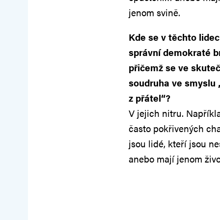
jenom svině.
Kde se v těchto lidec
správní demokraté br
přičemž se ve skuteč
soudruha ve smyslu „
z přátel“?
V jejich nitru. Napřík
často pokřivených char
jsou lidé, kteří jsou n
anebo mají jenom živo