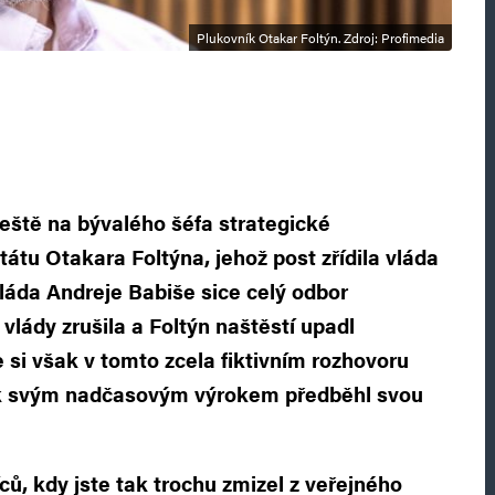
Plukovník Otakar Foltýn. Zdroj: Profimedia
ještě na bývalého šéfa strategické
átu Otakara Foltýna, jehož post zřídila vláda
Vláda Andreje Babiše sice celý odbor
vlády zrušila a Foltýn naštěstí upadl
si však v tomto zcela fiktivním rozhovoru
ík svým nadčasovým výrokem předběhl svou
ců, kdy jste tak trochu zmizel z veřejného