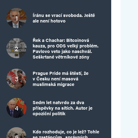
Íránu se vrací svoboda. Ještě
ale není hotovo
Řek a Chachar: Bitcoinová
kauza, pro ODS velký problém.
Pavlovo veto jako naschvál.
Seškrtané větrníkové zóny
Prague Pride má štěstí, že
v Česku není masová
muslimská migrace
Sedm let natvrdo za dva
příspěvky na sítích. Autor je
opoziční politik
Kdo rozhoduje, co je lež? Tohle
se zastáncům „správných