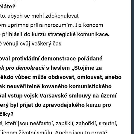
ěláte?
o, abych se mohl zdokonalovat
rým upřímně příliš nerozumím. Již koncem
 přihlásil do kurzu strategické komunikace.
věnuji svůj veškerý čas.
troval protivládní demonstrace pořádané
lek pro demokracii
s heslem „Stojíme za
někdo vůbec může obdivovat, omlouvat, anebo
tak neuvěřitelně kovaného komunistického
val vstup vojsk Varšavské smlouvy na území
rý byl přijat do zpravodajského kurzu pro
číky?
é, kteří jsou nešťastní, zapšklí, zahořklí, smutní,
jenom životní smůlu. Anebo jsou to prostě