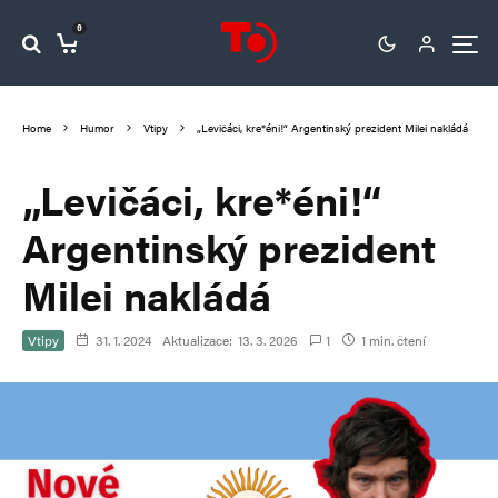
0
Home
Humor
Vtipy
„Levičáci, kre*éni!“ Argentinský prezident Milei nakládá
„Levičáci, kre*éni!“
Argentinský prezident
Milei nakládá
Vtipy
31. 1. 2024
Aktualizace:
13. 3. 2026
1
1 min. čtení