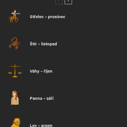
Střelec – prosinec
Štír – listopad
Váhy – říjen
Panna – září
Lev – srpen