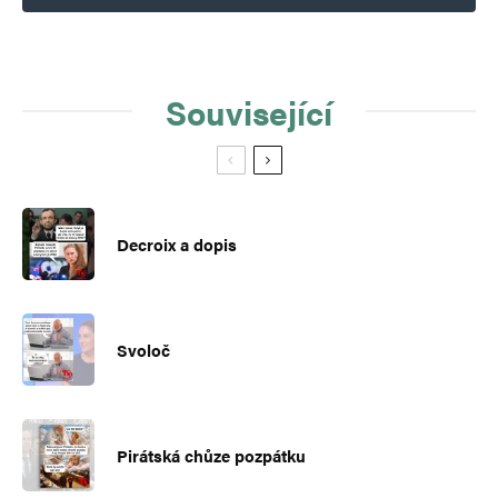
Související
Decroix a dopis
Svoloč
Pirátská chůze pozpátku