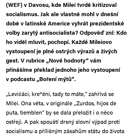
(WEF) v Davosu, kde Milei tvrdě kritizoval
socialismus. Jak ale vlastně mohl v dnešní
době v latinské Americe vyhrát prezidentské
volby zarytý antisocialista? Odpověď zní: Kdo
ho viděl mluvit, pochopí. Každé Mileiovo
vystoupení je plné ostrých výrazů a živých
gest. V rubrice „Nové hodnoty“ vám
přinášíme překlad jednoho jeho vystoupení
v podcastu „Boření mýtů“.
„Levičáci, kre*éni, tady to máte,“ zahřívá se
Milei. Ona věta, v originále „Zurdos, hijos de
puta, tiemblen“ by se dala přeložit i o něco
ostřeji. A pak spouští drsný slovní výpad proti
socialismu a přílišným zásahům státu do života