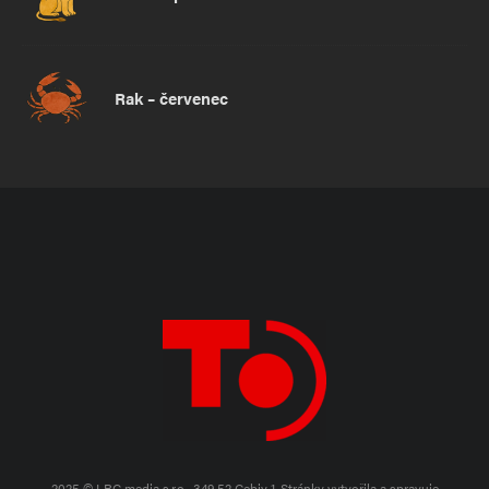
Rak – červenec
2025 © LRC media s.r.o., 349 52 Cebiv 1.
Stránky vytvořila a spravuje