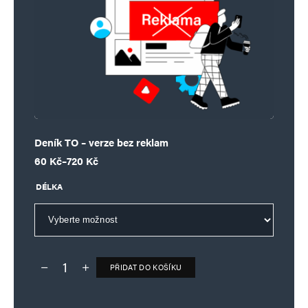
Deník TO – verze bez reklam
Rozpětí cen: 60 Kč až 720 Kč
60
Kč
–
720
Kč
DÉLKA
PŘIDAT DO KOŠÍKU
Deník TO – verze bez reklam množství
Alternative: