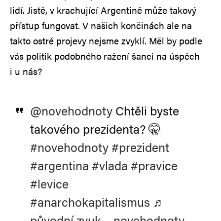
lidí. Jistě, v krachující Argentině může takový
přístup fungovat. V našich končinách ale na
takto ostré projevy nejsme zvyklí. Měl by podle
vás politik podobného ražení šanci na úspěch
i u nás?
@novehodnoty
Chtěli byste
takového prezidenta? 🤫
#novehodnoty
#prezident
#argentina
#vlada
#pravice
#levice
#anarchokapitalismus
♬
původní zvuk – novehodnoty