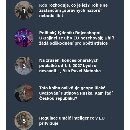
Kdo rozhoduje, co je lež? Tohle se
zastáncům „správných názorů“
nebude líbit
Politický týdeník: Bojeschopní
Ukrajinci se už v EU neschovají; Uhlíř
žádá odškodnění pro oběti střelce
Na zrušení koncesionářských
poplatků od 1. 1. 2027 bych si
nevsadil…, říká Pavel Matocha
Tato kniha ovlivňuje geopolitické
uvažování Putinova Ruska. Kam řadí
Českou republiku?
Regulace umělé inteligence v EU
přitvrzuje