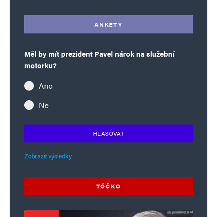
ANKETY
Měl by mít prezident Pavel nárok na služební
motorku?
Ano
Ne
HLASOVAT
Zobrazit výsledky
TÓČKO