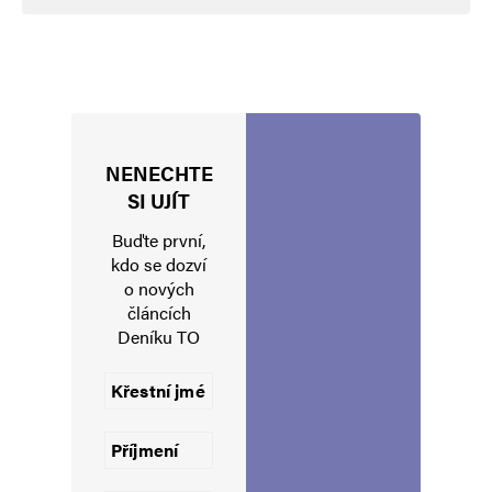
Napsat komentář
Vaše e-mailová adresa nebude zveřejněna.
Vyžadované informace jsou
označeny
*
NENECHTE
Komentář
*
SI UJÍT
Buďte první,
kdo se dozví
o nových
článcích
Deníku TO
Jméno
*