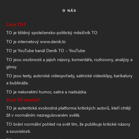
O NÁS
Co je TO?
TO je tištěný společensko-politický měsíčník TO
TO je internetový www.denik.to
TO je YouTube kanál Deník TO – YouTube
TO jsou osobnosti a jejich názory, komentáře, rozhovory, analýzy a
glosy.
TO jsou texty, autorské videopořady, satirické videoklipy, karikatury
a bublináže.
TO je nekorektní humor, satira a nadsázka.
Proč TO vzniklo?
TO je autentická svobodná platforma kritických autorů, kteří chtějí
žít v normálním nezregulovaném světě.
TO brání normální pohled na svět tím, že publikuje kritické názory
a souvislosti.