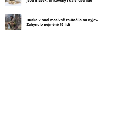
jsou Blažek, Jiřikovský i další dva lidé
Rusko v noci masivně zaútočilo na Kyjev.
Zahynulo nejméně 15 lidí