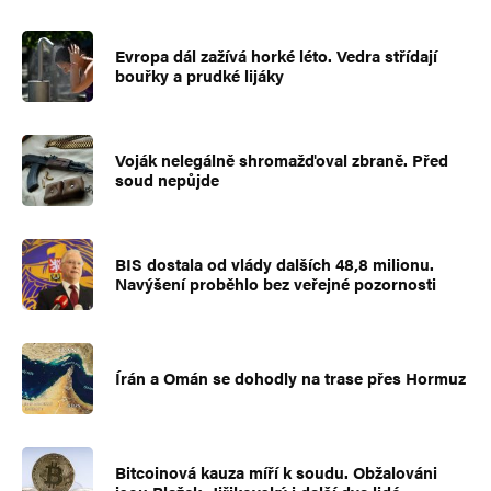
Evropa dál zažívá horké léto. Vedra střídají
bouřky a prudké lijáky
Voják nelegálně shromažďoval zbraně. Před
soud nepůjde
BIS dostala od vlády dalších 48,8 milionu.
Navýšení proběhlo bez veřejné pozornosti
Írán a Omán se dohodly na trase přes Hormuz
Bitcoinová kauza míří k soudu. Obžalováni