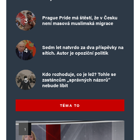
Prague Pride má štěstí, že v Česku
není masová muslimská migrace
Sedm let natvrdo za dva příspěvky na
sítích. Autor je opoziční politik
Kdo rozhoduje, co je lež? Tohle se
zastáncům „správných názorů“
nebude líbit
TÉMA TO