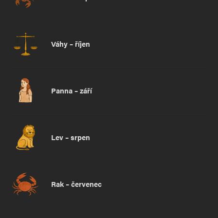
Váhy – říjen
Panna – září
Lev – srpen
Rak – červenec