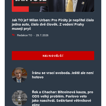
Jak TO je? Milan Urban: Pro Piráty je nepřítel číslo
jedna auto, číslo dvě člověk. Z vedení Prahy
musejí pryč
Redakce TO
·
29. 7. 2026
NEJNOVĚJŠÍ
Íránu se vrací svoboda. Ještě ale není
hotovo
Řek a Chachar: Bitcoinová kauza, pro
ODS velký problém. Pavlovo veto
jako naschvál. Seškrtané větrníkové
zóny