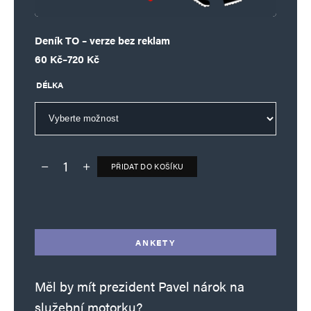
Deník TO – verze bez reklam
Rozpětí cen: 60 Kč až 720 Kč
60
Kč
–
720
Kč
DÉLKA
PŘIDAT DO KOŠÍKU
Deník TO – verze bez reklam množství
Alternative:
ANKETY
Měl by mít prezident Pavel nárok na
služební motorku?