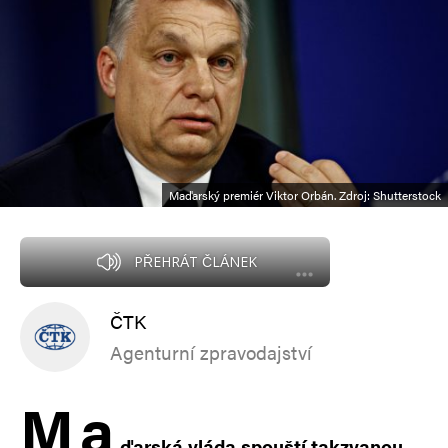
Maďarský premiér Viktor Orbán. Zdroj: Shutterstock
PŘEHRÁT ČLÁNEK
ČTK
Agenturní zpravodajství
M
a
ďarská vláda spouští takzvanou