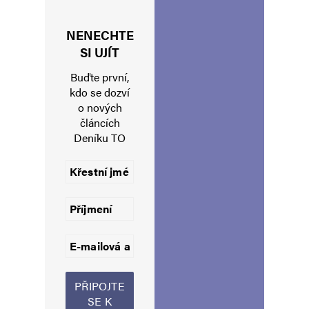
NENECHTE
Jméno
*
SI UJÍT
Buďte první,
kdo se dozví
o nových
E-mail
*
Webová stránka
článcích
Deníku TO
Uložit do prohlížeče jméno, e-mail a webovou stránku pro budoucí
komentáře.
Informujte mě o nových komentářích e-mailem.
Informujte mě o nových příspěvcích e-mailem.
Alternative: