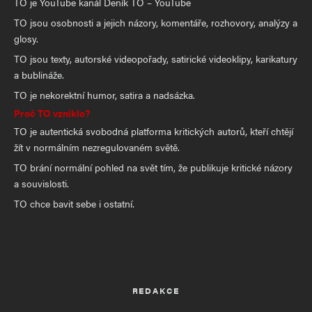
TO je YouTube kanál Deník TO – YouTube
TO jsou osobnosti a jejich názory, komentáře, rozhovory, analýzy a
glosy.
TO jsou texty, autorské videopořady, satirické videoklipy, karikatury
a bublináže.
TO je nekorektní humor, satira a nadsázka.
Proč TO vzniklo?
TO je autentická svobodná platforma kritických autorů, kteří chtějí
žít v normálním nezregulovaném světě.
TO brání normální pohled na svět tím, že publikuje kritické názory
a souvislosti.
TO chce bavit sebe i ostatní.
REDAKCE