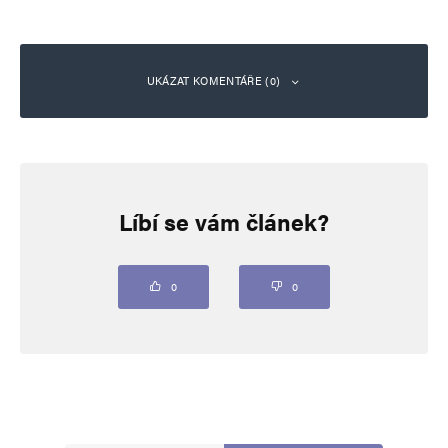
UKÁZAT KOMENTÁŘE (0)
Napsat komentář
Líbí se vám článek?
Vaše e-mailová adresa nebude zveřejněna.
Vyžadované informace jsou
označeny
*
Komentář
*
0
0