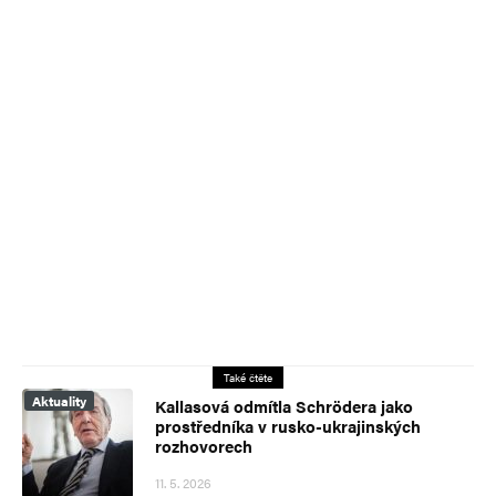
Také čtěte
Aktuality
Kallasová odmítla Schrödera jako
prostředníka v rusko-ukrajinských
rozhovorech
11. 5. 2026