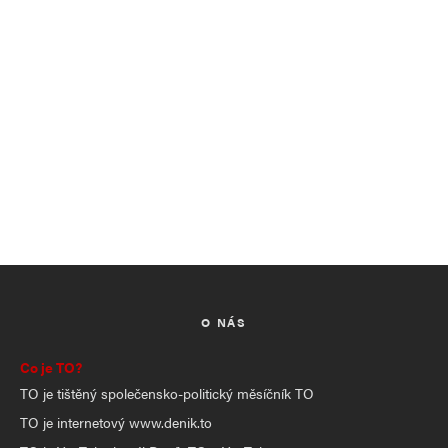
O NÁS
Co je TO?
TO je tištěný společensko-politický měsíčník TO
TO je internetový www.denik.to