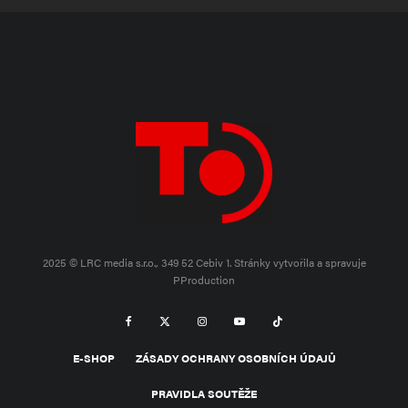
2025 © LRC media s.r.o., 349 52 Cebiv 1.
Stránky vytvořila a spravuje
PProduction
E-SHOP
ZÁSADY OCHRANY OSOBNÍCH ÚDAJŮ
PRAVIDLA SOUTĚŽE