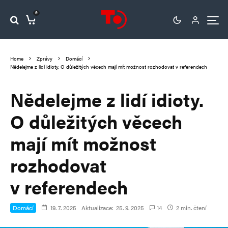
0
Home
Zprávy
Domácí
Nědelejme z lidí idioty. O důležitých věcech mají mít možnost rozhodovat v referendech
Nědelejme z lidí idioty.
O důležitých věcech
mají mít možnost
rozhodovat
v referendech
Domácí
19. 7. 2025
Aktualizace:
25. 9. 2025
14
2 min. čtení