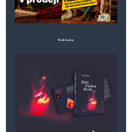
občanů-voličů.
(Do třetího bych zařadil problematiku barvy
toaletního papíru apod.)
Technikálie neřeším,teoretická úvaha.
Reklama
R.Kessel
Odpovědět
25. 8. 2025 (21:57)
Česká trikolora má pořadí barev (shora dolů)
bílá, červená, modrá.
Trikolora na obrázku může být slovenská, ruská,
slovinská, ale nikoli česká.
Je to ostuda, že neznáte ani základní státní
symboly. Hlavně, že pořád „republikujete“