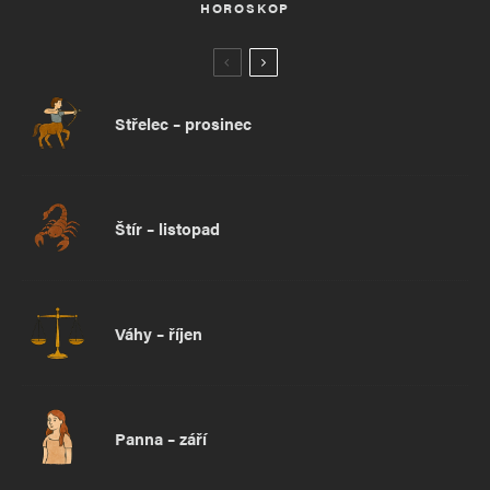
HOROSKOP
Střelec – prosinec
Štír – listopad
Váhy – říjen
Panna – září