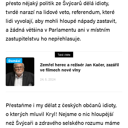
přesto nějaký politik ze Švýcarů dělá idioty,
tvrdě narazí na lidové veto, referendum, které
lidi vyvolají, aby mohli hloupé nápady zastavit,
a žádná většina v Parlamentu ani v místním
zastupitelstvu ho nepřehlasuje.
Také čtěte
Domácí
Zemřel herec a režisér Jan Kačer, zazářil
ve filmech nové vlny
24. 5. 2024
Přestaňme i my dělat z českých občanů idioty,
o kterých mluvil Kryl! Nejsme o nic hloupější
než Švýcaři a zdravého selského rozumu máme