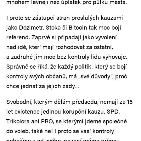
mnohem levněji než úplatek pro půlku města.
I proto se zástupci stran proslulých kauzami
jako Dozimetr, Stoka či Bitcoin tak moc bojí
referend. Zaprvé si připadají jako vyvolení
nadlidé, kteří mají rozhodovat za ostatní,
a zadruhé jim moc bez kontroly lidu vyhovuje.
Správně se říká, že každý politik, který se bojí
kontroly svých občanů, má „své důvody“, proč
chce jednat za jejich zády…
Svobodní, kterým dělám předsedu, nemají za 16
let existence jedinou korupční kauzu. SPD,
Trikolora ani PRO, se kterými jdeme společně
do voleb, také ne! I proto se vaší kontroly
nebojíme a od svého zrození máme přímou