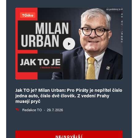
TÓčko
Jak TO je? Milan Urban: Pro Piráty je nepřítel číslo
jedna auto, číslo dvě člověk. Z vedení Prahy
musejí pryč
Redakce TO
·
29. 7. 2026
NEJNOVĚJŠÍ