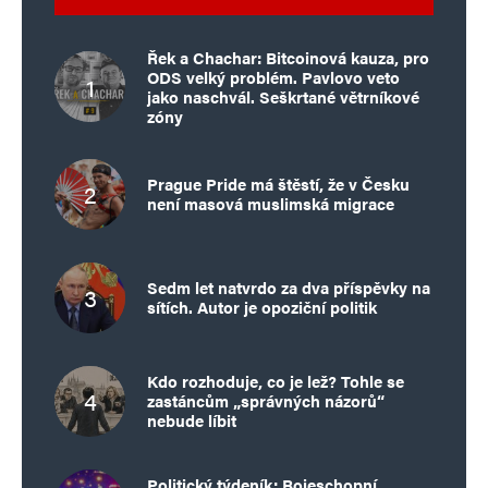
Řek a Chachar: Bitcoinová kauza, pro
ODS velký problém. Pavlovo veto
jako naschvál. Seškrtané větrníkové
zóny
Prague Pride má štěstí, že v Česku
není masová muslimská migrace
Sedm let natvrdo za dva příspěvky na
sítích. Autor je opoziční politik
Kdo rozhoduje, co je lež? Tohle se
zastáncům „správných názorů“
nebude líbit
Politický týdeník: Bojeschopní