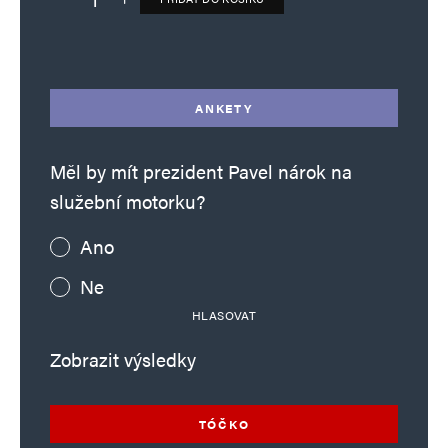
Deník TO – verze bez reklam množství
Alternative:
ANKETY
Měl by mít prezident Pavel nárok na
služební motorku?
Ano
Ne
HLASOVAT
Zobrazit výsledky
TÓČKO