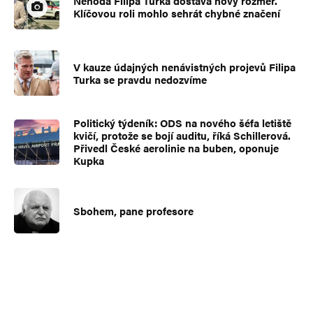
Nehoda Filipa Turka dostává nový rozměr.
Klíčovou roli mohlo sehrát chybné značení
V kauze údajných nenávistných projevů Filipa
Turka se pravdu nedozvíme
Politický týdeník: ODS na nového šéfa letiště
kvičí, protože se bojí auditu, říká Schillerová.
Přivedl České aerolinie na buben, oponuje
Kupka
Sbohem, pane profesore