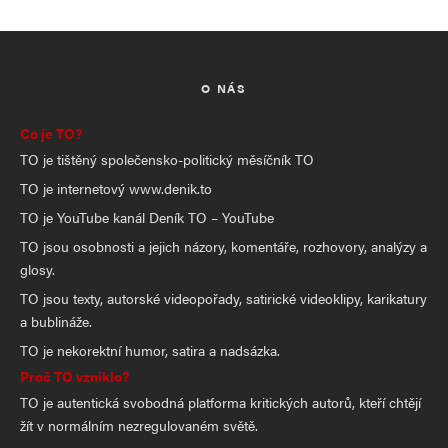
O NÁS
Co je TO?
TO je tištěný společensko-politický měsíčník TO
TO je internetový www.denik.to
TO je YouTube kanál Deník TO – YouTube
TO jsou osobnosti a jejich názory, komentáře, rozhovory, analýzy a
glosy.
TO jsou texty, autorské videopořady, satirické videoklipy, karikatury
a bublináže.
TO je nekorektní humor, satira a nadsázka.
Proč TO vzniklo?
TO je autentická svobodná platforma kritických autorů, kteří chtějí
žít v normálním nezregulovaném světě.