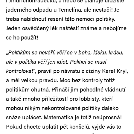
i Jindřichohradecku, a nebo se plánuje úložiště
jaderného odpadu u Temelína, ale nestačí! Je
třeba nabídnout řešení této nemoci politiky.
Jeden osvědčený lék naštěstí známe a nebojíme
se ho použít!
„
Politikům se nevěří, věří se v boha, l
á
sku, krásu,
ale v politika věří jen idiot. Politici se musí
kontrolovat
“, pravil po návratu z ciziny Karel Kryl,
a měl velkou pravdu. Moc bez kontroly totiž
politikům chutná. Přináší jim pohodlné vládnutí
a také mnoho příležitostí pro lobbisty, kteří
mohou nikým nekontrolované politiky daleko
snáze uplácet. Matematika je totiž neúprosná!
Pokud chcete uplatit pět konšelů, vyjde vás to