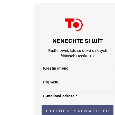
Napsat komentář
Vaše e-mailová adresa nebude zveřejněna.
Vyžadované informace js
Komentář
*
NENECHTE SI UJÍT
Buďte první, kdo se dozví o nových
článcích Deníku TO
Jméno
*
E-mail
*