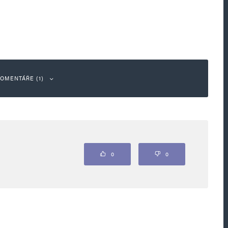
OMENTÁŘE (1)
Odpovědět
0
0
 z ukrainy nedostatky nevyřeší…
🤮🤮🤮🤮🤮🤮🤮🤮
tch?v=6JO8cc2FLu4