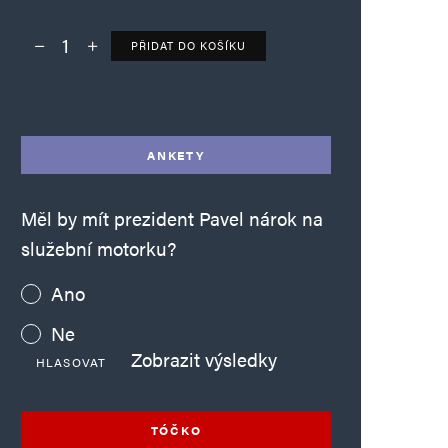
PŘIDAT DO KOŠÍKU
Deník TO – verze bez reklam množství
Alternative:
ANKETY
Měl by mít prezident Pavel nárok na
služební motorku?
Ano
Ne
Zobrazit výsledky
HLASOVAT
TÓČKO