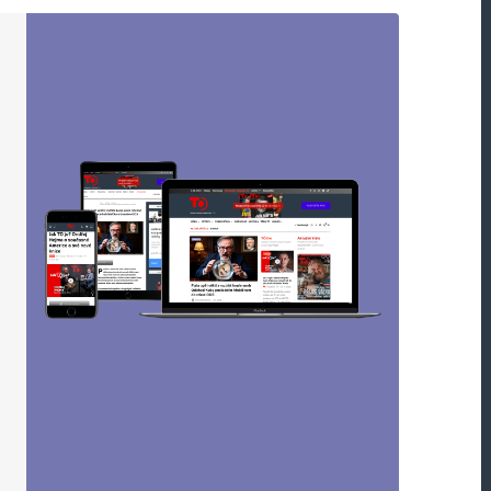
ou označeny
*
Webová stránka