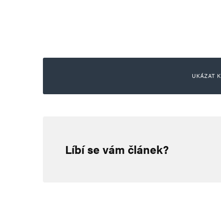
UKÁZAT K
hloubal
19. 8. 2024 (17:39)
Líbí se vám článek?
chirurgové z dovozu ani zubaři
fialový eurohnus 🤮🤮🤮🤮🤮🤮
https://www.youtube.com/wa