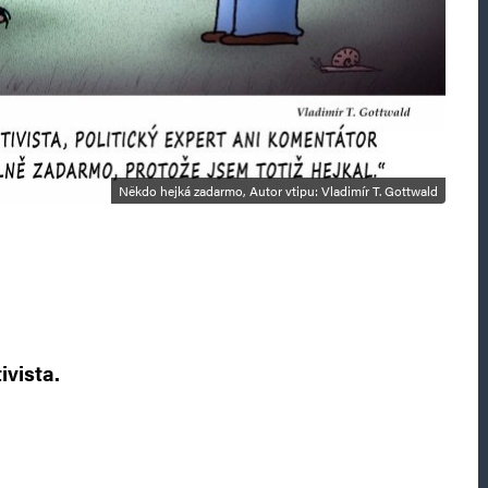
Někdo hejká zadarmo, Autor vtipu: Vladimír T. Gottwald
ivista.