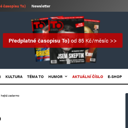
é časopisu To)
Newsletter
Předplatné časopisu To)
od 85 Kč/měsíc >>
R
KULTURA
TÉMA TO
HUMOR
AKTUÁLNÍ ČÍSLO
E-SHOP
 hejká zadarmo
o