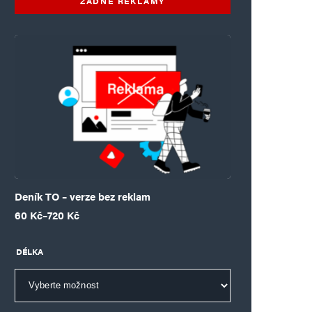
ŽÁDNÉ REKLAMY
Deník TO – verze bez reklam
Rozpětí cen: 60 Kč až 720 Kč
60
Kč
–
720
Kč
DÉLKA