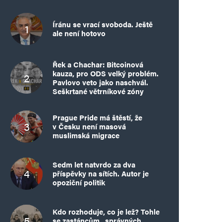
Íránu se vrací svoboda. Ještě
ale není hotovo
Řek a Chachar: Bitcoinová
kauza, pro ODS velký problém.
Pavlovo veto jako naschvál.
Seškrtané větrníkové zóny
Prague Pride má štěstí, že
v Česku není masová
muslimská migrace
Sedm let natvrdo za dva
příspěvky na sítích. Autor je
opoziční politik
Kdo rozhoduje, co je lež? Tohle
se zastáncům „správných