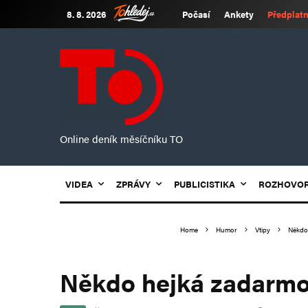
8. 8. 2026
Počasí
Ankety
Předplatn
Online deník měsíčníku TO
VIDEA
ZPRÁVY
PUBLICISTIKA
ROZHOVO
Home
Humor
Vtipy
Někdo
Někdo hejká zadarm