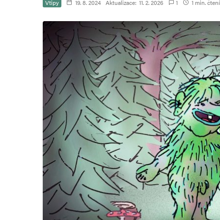
Vtipy
19. 8. 2024
Aktualizace:
11. 2. 2026
1
1 min. čtení