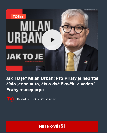
TÓčko
Jak TO je? Milan Urban: Pro Piráty je nepřítel
číslo jedna auto, číslo dvě člověk. Z vedení
Prahy musejí pryč
Redakce TO
·
29. 7. 2026
NEJNOVĚJŠÍ