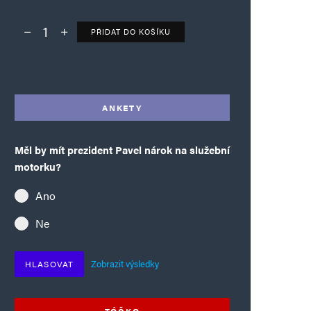
PŘIDAT DO KOŠÍKU
Deník TO – verze bez reklam množství
Alternative:
ANKETY
Měl by mít prezident Pavel nárok na služební
motorku?
Ano
Ne
Zobrazit výsledky
HLASOVAT
TÓČKO