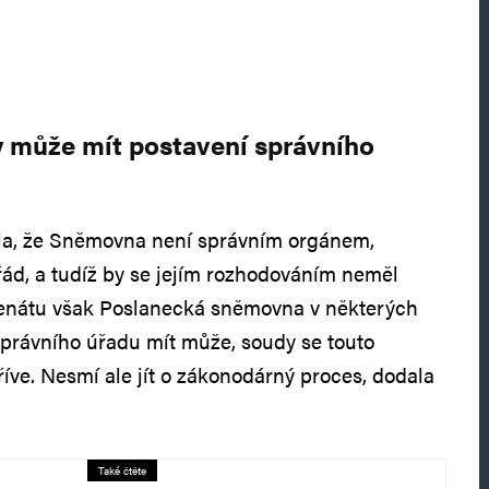
může mít postavení správního
ila, že Sněmovna není správním orgánem,
ád, a tudíž by se jejím rozhodováním neměl
senátu však Poslanecká sněmovna v některých
právního úřadu mít může, soudy se touto
říve. Nesmí ale jít o zákonodárný proces, dodala
Také čtěte