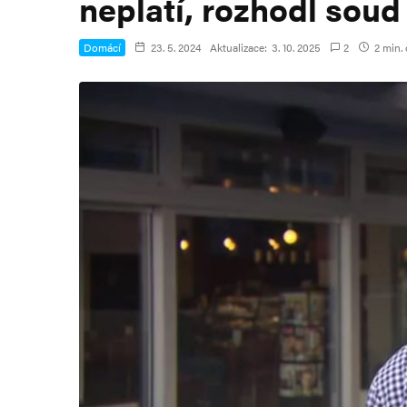
neplatí, rozhodl soud
Domácí
23. 5. 2024
Aktualizace:
3. 10. 2025
2
2 min. 