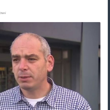
čtení