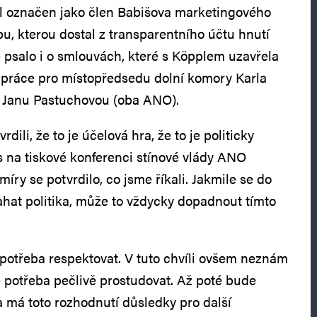
yl označen jako člen Babišova marketingového
bu, kterou dostal z transparentního účtu hnutí
psalo i o smlouvách, které s Köpplem uzavřela
 práce pro místopředsedu dolní komory Karla
i Janu Pastuchovou (oba ANO).
dili, že to je účelová hra, že to je politicky
s na tiskové konferenci stínové vlády ANO
íry se potvrdilo, co jsme říkali. Jakmile se do
tahat politika, může to vždycky dopadnout tímto
potřeba respektovat. V tuto chvíli ovšem neznám
e potřeba pečlivě prostudovat. Až poté bude
 má toto rozhodnutí důsledky pro další