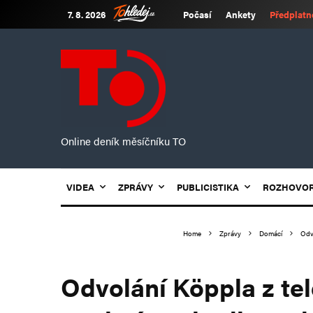
7. 8. 2026
Počasí
Ankety
Předplatn
Online deník měsíčníku TO
VIDEA
ZPRÁVY
PUBLICISTIKA
ROZHOVO
Home
Zprávy
Domácí
Odvo
Odvolání Köppla z tel