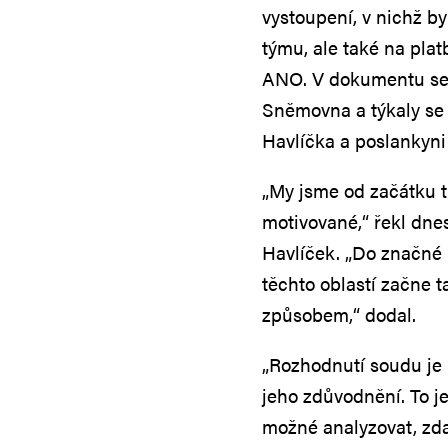
vystoupení, v nichž b
týmu, ale také na plat
ANO. V dokumentu se 
Sněmovna a týkaly se
Havlíčka a poslankyn
„My jsme od začátku tvr
motivované,“ řekl dne
Havlíček. „Do značné m
těchto oblastí začne 
způsobem,“ dodal.
„Rozhodnutí soudu je 
jeho zdůvodnění. To j
možné analyzovat, zda