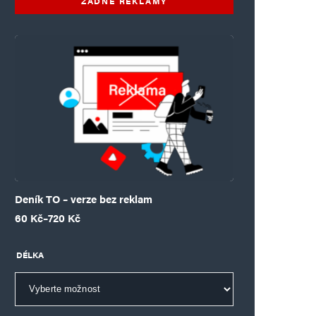
ŽÁDNÉ REKLAMY
Deník TO – verze bez reklam
Rozpětí cen: 60 Kč až 720 Kč
60
Kč
–
720
Kč
DÉLKA