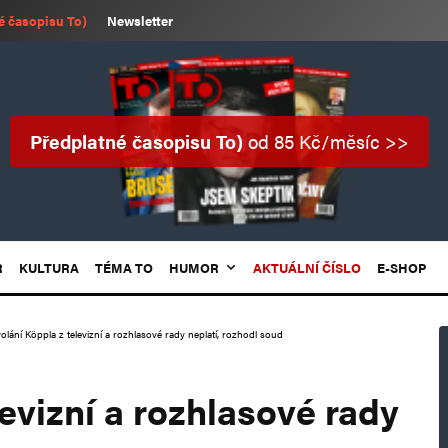
é časopisu To)
Newsletter
Předplatné časopisu To)
od 85 Kč/měsíc >>
R
KULTURA
TÉMA TO
HUMOR
AKTUÁLNÍ ČÍSLO
E-SHOP
lání Köppla z televizní a rozhlasové rady neplatí, rozhodl soud
evizní a rozhlasové rady