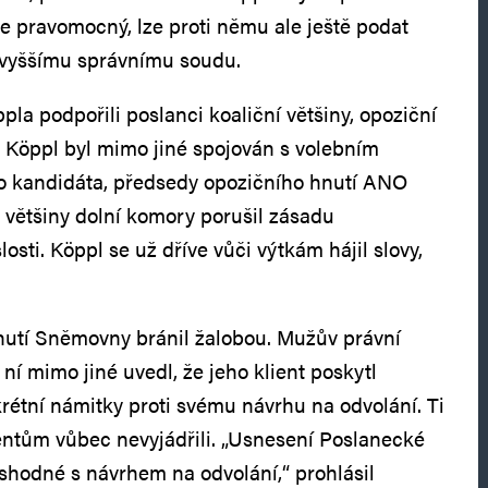
je pravomocný, lze proti němu ale ještě podat
jvyššímu správnímu soudu.
la podpořili poslanci koaliční většiny, opoziční
i. Köppl byl mimo jiné spojován s volebním
 kandidáta, předsedy opozičního hnutí ANO
 většiny dolní komory porušil zásadu
osti. Köppl se už dříve vůči výtkám hájil slovy,
nutí Sněmovny bránil žalobou. Mužův právní
ní mimo jiné uvedl, že jeho klient poskytl
étní námitky proti svému návrhu na odvolání. Ti
entům vůbec nevyjádřili. „Usnesení Poslanecké
hodné s návrhem na odvolání,“ prohlásil