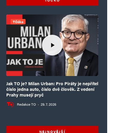
TÓčko
Jak TO je? Milan Urban: Pro Piráty je nepřítel
číslo jedna auto, číslo dvě člověk. Z vedení
Prahy musejí pryč
Redakce TO
·
29. 7. 2026
NEJNOVĚJŠÍ