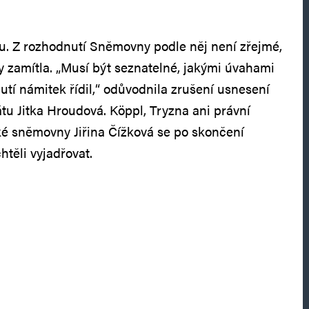
u. Z rozhodnutí Sněmovny podle něj není zřejmé,
 zamítla. „Musí být seznatelné, jakými úvahami
utí námitek řídil,“ odůvodnila zrušení usnesení
tu Jitka Hroudová. Köppl, Tryzna ani právní
é sněmovny Jiřina Čížková se po skončení
htěli vyjadřovat.