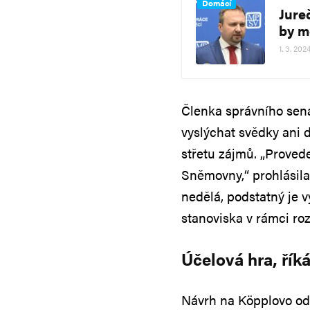
Domácí
Jure
by mo
1. 3. 202
Členka správního sen
vyslýchat svědky ani 
střetu zájmů. „Prove
Sněmovny,“ prohlásil
nedělá, podstatný je 
stanoviska v rámci roz
Účelová hra, řík
Návrh na Köpplovo odv