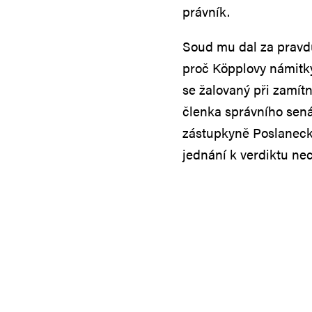
právník.
Soud mu dal za pravd
proč Köpplovy námitky
se žalovaný při zamítn
členka správního sená
zástupkyně Poslaneck
jednání k verdiktu nec