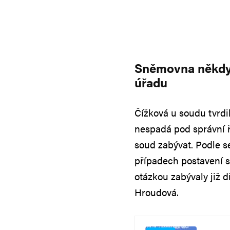
Sněmovna někdy 
úřadu
Čížková u soudu tvrd
nespadá pod správní ř
soud zabývat. Podle 
případech postavení s
otázkou zabývaly již d
Hroudová.