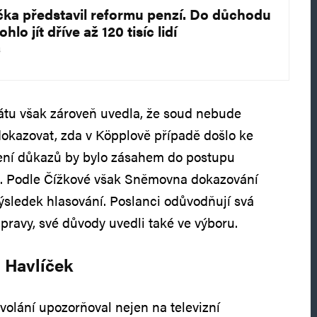
čka představil reformu penzí. Do důchodu
hlo jít dříve až 120 tisíc lidí
4
átu však zároveň uvedla, že soud nebude
dokazovat, zda v Köpplově případě došlo ke
dení důkazů by bylo zásahem do postupu
a. Podle Čížkové však Sněmovna dokazování
výsledek hlasování. Poslanci odůvodňují svá
pravy, své důvody uvedli také ve výboru.
á Havlíček
olání upozorňoval nejen na televizní