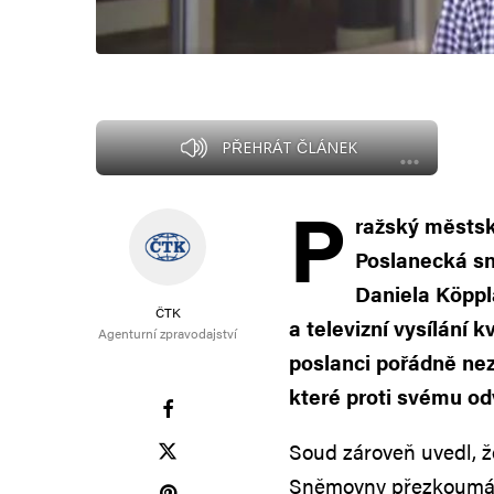
PŘEHRÁT ČLÁNEK
P
ražský městsk
Poslanecká sn
Daniela Köppl
ČTK
a televizní vysílání 
Agenturní zpravodajství
poslanci pořádně nez
které proti svému od
Soud zároveň uvedl, 
Sněmovny přezkoumáva