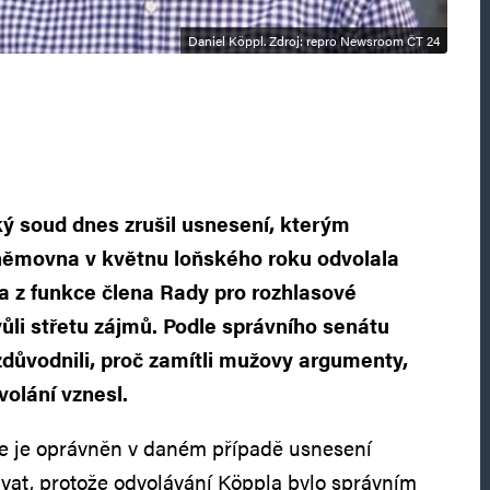
Daniel Köppl. Zdroj: repro Newsroom ČT 24
ý soud dnes zrušil usnesení, kterým
ěmovna v květnu loňského roku odvolala
a z funkce člena Rady pro rozhlasové
kvůli střetu zájmů. Podle správního senátu
důvodnili, proč zamítli mužovy argumenty,
volání vznesl.
že je oprávněn v daném případě usnesení
t, protože odvolávání Köppla bylo správním