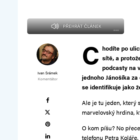
PŘEHRÁT ČLÁNEK
C
hodíte po ulic
sítě, a protož
podcasty na v
Ivan Šrámek
jednoho Jánošíka za 
Komentátor
se identifikuje jako 
Ale je tu jeden, který 
marvelovský hrdina, k
O kom píšu? No přece 
telefonu Petra Koláře.