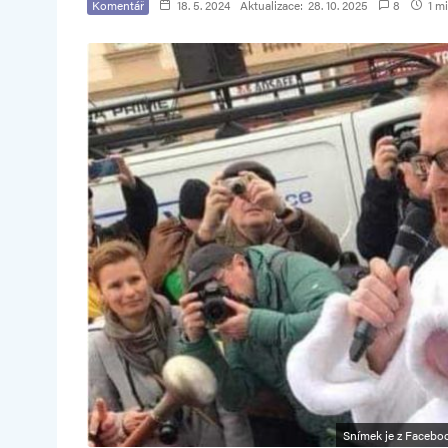
Komentář
18. 5. 2024
Aktualizace:
28. 10. 2025
8
1 mi
Snímek je z Faceboo