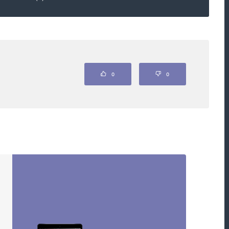
Odpovědět
0
0
ěva a čučkaři z tajných služeb přišli
h se blíží agent s ricinem, který chce Koláře
trany a tři týdny byl kdesi zalezlý. A teď tento
ce posílat do války.
Odpovědět