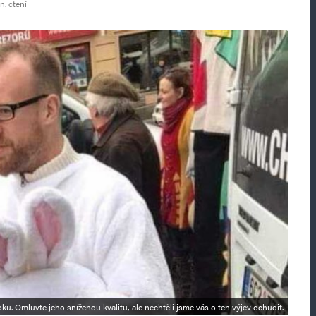
n. čtení
ku. Omluvte jeho sníženou kvalitu, ale nechtěli jsme vás o ten výjev ochudit.