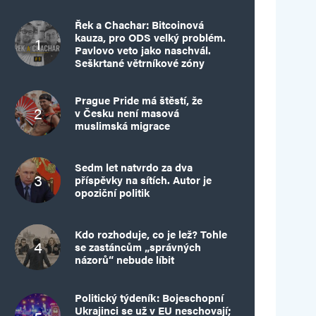
Řek a Chachar: Bitcoinová
kauza, pro ODS velký problém.
Pavlovo veto jako naschvál.
Seškrtané větrníkové zóny
Prague Pride má štěstí, že
v Česku není masová
muslimská migrace
Sedm let natvrdo za dva
příspěvky na sítích. Autor je
opoziční politik
Kdo rozhoduje, co je lež? Tohle
se zastáncům „správných
názorů“ nebude líbit
Politický týdeník: Bojeschopní
Ukrajinci se už v EU neschovají;