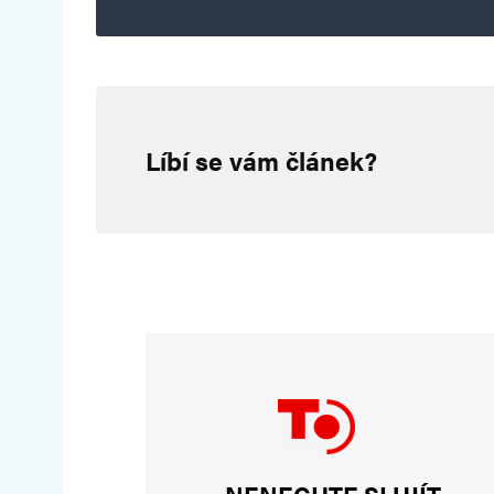
Miloš Šeda
19. 5. 2024 (19:38)
Líbí se vám článek?
Když nechal odstranit sochu Kon
s nesmyslnou zprávou, že do Čec
zlikvidovat, Kolář byl podělaný s
posera by chtěl uprchlé Ukrajin
Je to zbabělý hňup.
Martin Hájek
23. 1. 2025 (16:33)
NENECHTE SI UJÍT