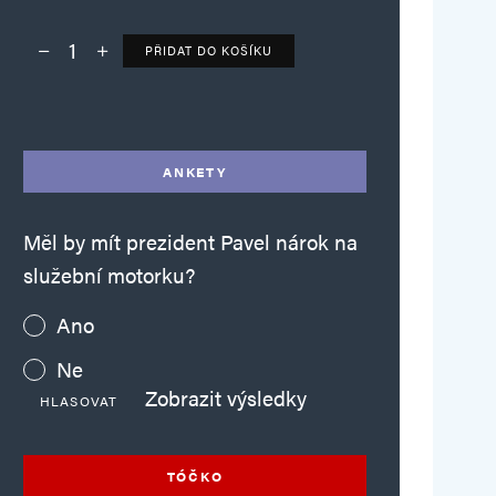
PŘIDAT DO KOŠÍKU
Deník TO – verze bez reklam množství
Alternative:
ANKETY
Měl by mít prezident Pavel nárok na
služební motorku?
Ano
Ne
Zobrazit výsledky
HLASOVAT
TÓČKO