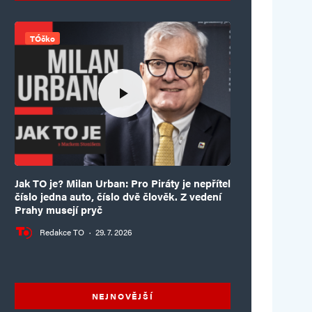
TÓčko
Jak TO je? Milan Urban: Pro Piráty je nepřítel
číslo jedna auto, číslo dvě člověk. Z vedení
Prahy musejí pryč
Redakce TO
·
29. 7. 2026
NEJNOVĚJŠÍ