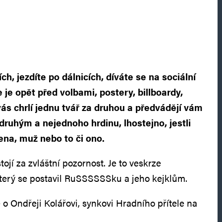
ích, jezdíte po dálnicích, díváte se na sociální
e je opět před volbami, postery, billboardy,
ás chrlí jednu tvář za druhou a předvádějí vám
druhým a nejednoho hrdinu, lhostejno, jestli
žena, muž nebo to či ono.
stojí za zvláštní pozornost. Je to veskrze
terý se postavil RuSSSSSSku a jeho kejklům.
o Ondřeji Kolářovi, synkovi Hradního přítele na