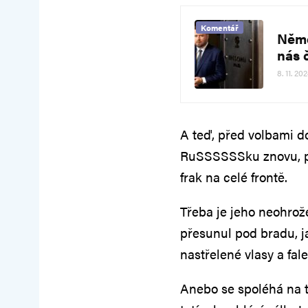
Komentář
Něme
nás 
8. 11. 20
A teď, před volbami d
RuSSSSSSku znovu, pr
frak na celé frontě.
Třeba je jeho neohrož
přesunul pod bradu, 
nastřelené vlasy a fal
Anebo se spoléhá na to