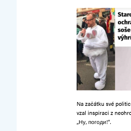
Na začátku své politi
vzal inspiraci z neoh
„Ну, погоди!“.