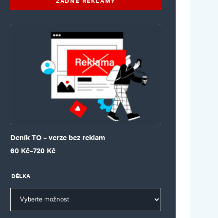
ŽÁDNÉ REKLAMY
Deník TO – verze bez reklam
Rozpětí cen: 60 Kč až 720 Kč
60
Kč
–
720
Kč
DÉLKA