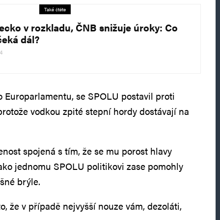
Také čtěte
cko v rozkladu, ČNB snižuje úroky: Co
čeká dál?
24
o Europarlamentu, se SPOLU postavil proti
otože vodkou zpité stepní hordy dostávají na
enost spojená s tím, že se mu porost hlavy
jako jednomu SPOLU politikovi zase pomohly
ešné brýle.
, že v případě nejvyšší nouze vám, dezoláti,