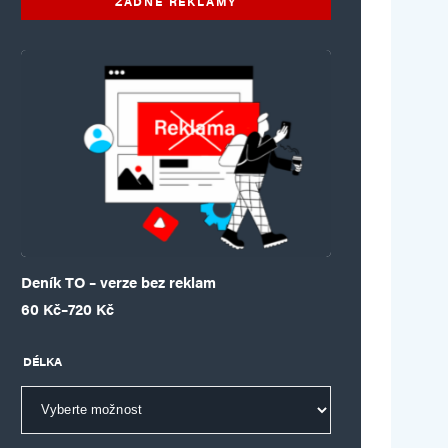
ŽÁDNÉ REKLAMY
Deník TO – verze bez reklam
Rozpětí cen: 60 Kč až 720 Kč
60
Kč
–
720
Kč
DÉLKA