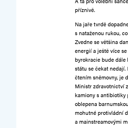
A ta pro volební šanc
příznivě.
Na jaře tvrdě dopadne 
s nataženou rukou, co 
Zvedne se většina dan
energií a ještě více s
byrokracie bude dále 
státu se čekat nedají.
čtením sněmovny, je dě
Ministr zdravotnictví 
kamiony s antibiotiky
oblepena barnumskou r
mohutné protivládní 
a mainstreamovými mé