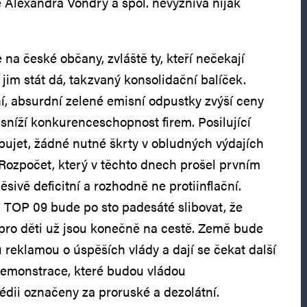
e Alexandra Vondry a spol. nevyznívá nijak
na české občany, zvláště ty, kteří nečekají
jim stát dá, takzvaný konsolidační balíček.
í, absurdní zelené emisní odpustky zvýší ceny
e sníží konkurenceschopnost firem. Posilující
bujet, žádné nutné škrty v obludných výdajích
 Rozpočet, který v těchto dnech prošel prvním
sivě deficitní a rozhodně ne protiinflační.
z TOP 09 bude po sto padesáté slibovat, že
 pro děti už jsou konečně na cestě. Země bude
eklamou o úspěších vlády a dají se čekat další
demonstrace, které budou vládou
dii označeny za proruské a dezolátní.