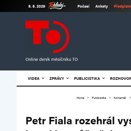
8. 8. 2026
Počasí
Ankety
Předplatn
Online deník měsíčníku TO
VIDEA
ZPRÁVY
PUBLICISTIKA
ROZHOVO
Home
Publicistika
Komentář
Petr Fiala rozehrál vy