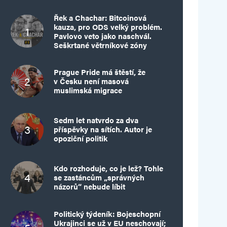
Řek a Chachar: Bitcoinová
kauza, pro ODS velký problém.
Pavlovo veto jako naschvál.
Seškrtané větrníkové zóny
Prague Pride má štěstí, že
v Česku není masová
muslimská migrace
Sedm let natvrdo za dva
příspěvky na sítích. Autor je
opoziční politik
Kdo rozhoduje, co je lež? Tohle
se zastáncům „správných
názorů“ nebude líbit
Politický týdeník: Bojeschopní
Ukrajinci se už v EU neschovají;