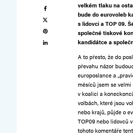
velkém tlaku na osta
bude do eurovoleb ka
s lidovci a TOP 09. Š
společné tiskové kon
kandidátce a společ
A to přesto, že do pos
převahu názor budouc
europoslance a „prav
měsíců jsem se velmi 
v koalici a koneckonců
volbách, které jsou v
nebo krajů, půjde o e
TOP09 nebo lidovců v 
tohoto komentáře tent