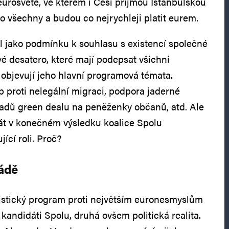
rosvětě, ve kterém i Češi přijmou Istanbulskou
o všechny a budou co nejrychleji platit eurem.
l jako podmínku k souhlasu s existencí společné
 desatero, které mají podepsat všichni
 objevují jeho hlavní programová témata.
p proti nelegální migraci, podpora jaderné
padů green dealu na peněženky občanů, atd. Ale
át v konečném výsledku koalice Spolu
ící roli. Proč?
ádě
alistický program proti největším euronesmyslům
kandidáti Spolu, druhá ovšem politická realita.