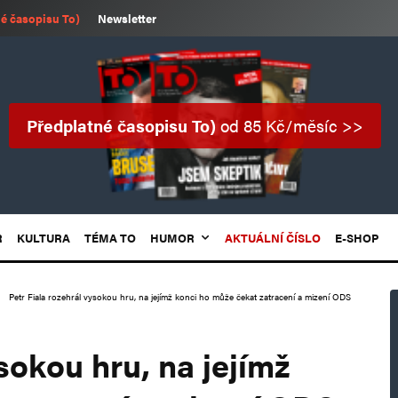
é časopisu To)
Newsletter
Předplatné časopisu To)
od 85 Kč/měsíc >>
R
KULTURA
TÉMA TO
HUMOR
AKTUÁLNÍ ČÍSLO
E-SHOP
Petr Fiala rozehrál vysokou hru, na jejímž konci ho může čekat zatracení a mizení ODS
sokou hru, na jejímž