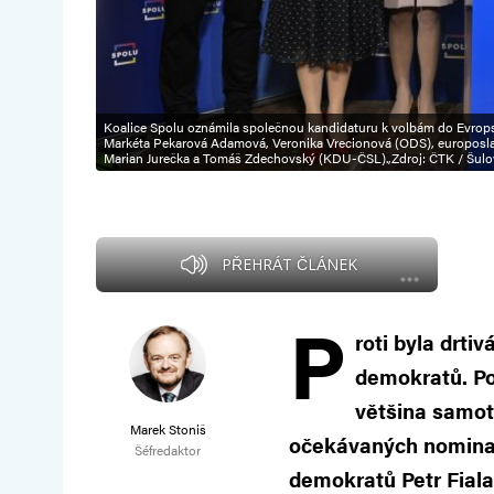
Koalice Spolu oznámila společnou kandidaturu k volbám do Evro
Markéta Pekarová Adamová, Veronika Vrecionová (ODS), europosl
Marian Jurečka a Tomáš Zdechovský (KDU-ČSL).,Zdroj: ČTK / Šulo
PŘEHRÁT ČLÁNEK
P
roti byla drti
demokratů. Po
většina samot
Marek Stoniš
očekávaných nominan
Šéfredaktor
demokratů Petr Fiala