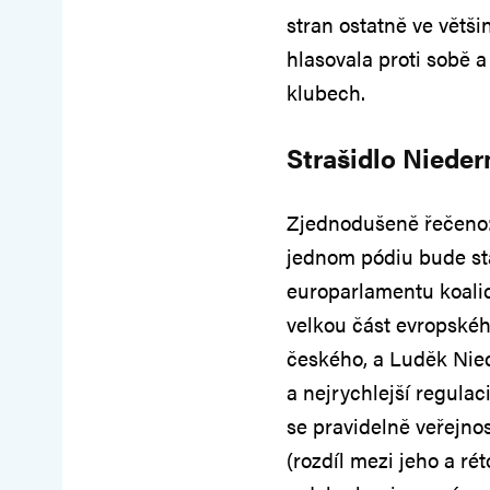
stran ostatně ve větš
hlasovala proti sobě a
klubech.
Strašidlo Niede
Zjednodušeně řečeno: 
jednom pódiu bude stá
europarlamentu koalic
velkou část evropské
českého, a Luděk Nie
a nejrychlejší regula
se pravidelně veřejnos
(rozdíl mezi jeho a ré