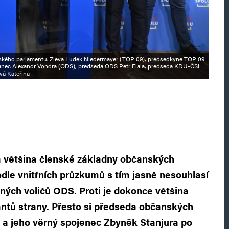
pského parlamentu. Zleva Luděk Niedermayer (TOP 09), předsedkyně TOP 09
anec Alexandr Vondra (ODS), předseda ODS Petr Fiala, předseda KDU-ČSL
vá Kateřina
vá většina členské základny občanských
dle vnitřních průzkumů s tím jasně nesouhlasí
ných voličů ODS. Proti je dokonce většina
tů strany. Přesto si předseda občanských
 a jeho věrný spojenec Zbyněk Stanjura po