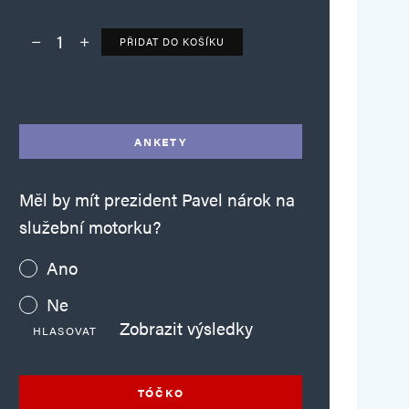
PŘIDAT DO KOŠÍKU
Deník TO – verze bez reklam množství
Alternative:
ANKETY
Měl by mít prezident Pavel nárok na
služební motorku?
Ano
Ne
Zobrazit výsledky
HLASOVAT
TÓČKO