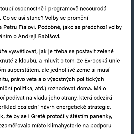
vstoupí osobnostně i programově nesourodá
 Co se asi stane? Volby se promění
a Petru Fialovi. Podobně, jako se předchozí volby
áním o Andreji Babišovi.
 vysvětlovat, jak je třeba se postavit zelené
knuté z kloubů, a mluvit o tom, že Evropská unie
m superstátem, ale jednotlivé země si musí
itu, právo veta a o výsostných politických
iční politika, atd.) rozhodovat doma. Málo
čí podívat na vládu jeho strany, která odezírá
příklad poslední návrh energetické strategie,
ak, že by se i Gretě protočily štěstím panenky,
ezaměřovala místo klimahysterie na podporu