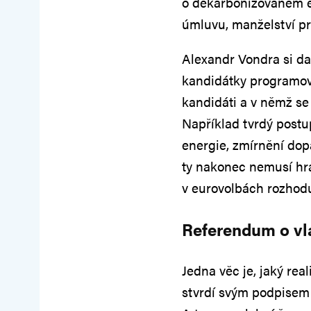
o dekarbonizovaném eu
úmluvu, manželství pr
Alexandr Vondra si da
kandidátky programové
kandidáti a v němž se
Například tvrdý postu
energie, zmírnění do
ty nakonec nemusí hr
v eurovolbách rozhoduj
Referendum o vl
Jedna věc je, jaký re
stvrdí svým podpisem 