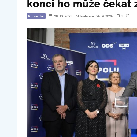
konci ho může čekat 
Komentář
28. 10. 2023
Aktualizace:
25. 9. 2025
4