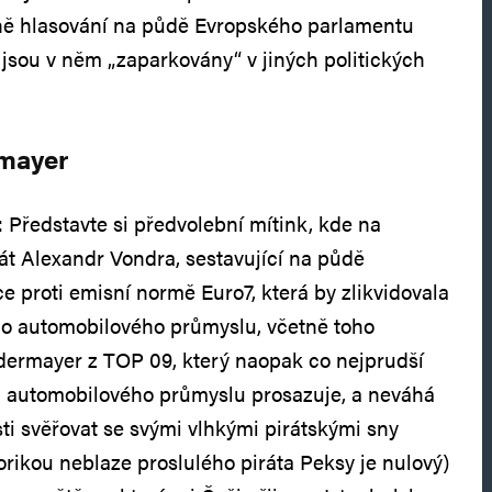
ině hlasování na půdě Evropského parlamentu
 jsou v něm „zaparkovány“ v jiných politických
rmayer
Představte si předvolební mítink, kde na
t Alexandr Vondra, sestavující na půdě
e proti emisní normě Euro7, která by zlikvidovala
ho automobilového průmyslu, včetně toho
dermayer z TOP 09, který naopak co nejprudší
ci automobilového průmyslu prosazuje, a neváhá
ti svěřovat se svými vlhkými pirátskými sny
torikou neblaze proslulého piráta Peksy je nulový)