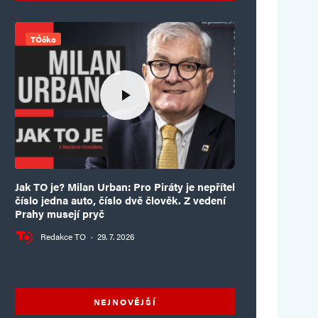
TÓčko
Jak TO je? Milan Urban: Pro Piráty je nepřítel
číslo jedna auto, číslo dvě člověk. Z vedení
Prahy musejí pryč
Redakce TO
·
29. 7. 2026
NEJNOVĚJŠÍ