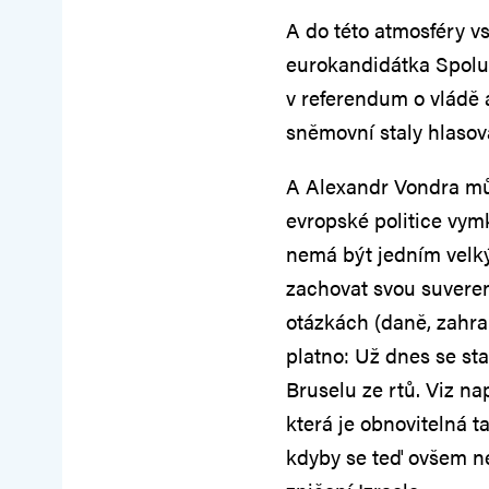
A do této atmosféry 
eurokandidátka Spolu.
v referendum o vládě 
sněmovní staly hlasov
A Alexandr Vondra může
evropské politice vym
nemá být jedním velký
zachovat svou suveren
otázkách (daně, zahran
platno: Už dnes se sta
Bruselu ze rtů. Viz na
která je obnovitelná t
kdyby se teď ovšem n