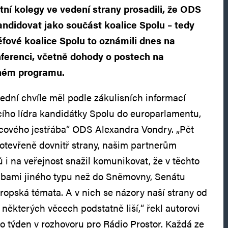
tní kolegy ve vedení strany prosadili, že ODS
ndidovat jako součást koalice Spolu – tedy
éfové koalice Spolu to oznámili dnes na
ferenci, včetně dohody o postech na
ném programu.
lední chvíle měl podle zákulisních informací
ího lídra kandidátky Spolu do europarlamentu,
icového jestřába“ ODS Alexandra Vondry. „Pět
otevřeně dovnitř strany, našim partnerům
 i na veřejnost snažil komunikovat, že v těchto
olbami jiného typu než do Sněmovny, Senátu
vropská témata. A v nich se názory naší strany od
některých věcech podstatně liší,“ řekl autorovi
o týden v rozhovoru pro Rádio Prostor. Každá ze