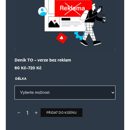
Deník TO – verze bez reklam
Rozpětí cen: 60 Kč až 720 Kč
60
Kč
–
720
Kč
DÉLKA
PŘIDAT DO KOŠÍKU
Deník TO – verze bez reklam množství
Alternative: