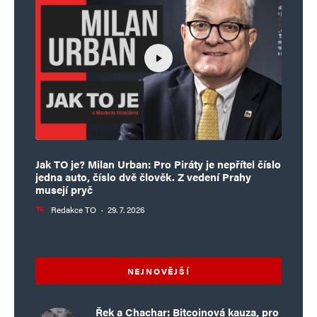
Jak TO je? Milan Urban: Pro Piráty je nepřítel číslo
jedna auto, číslo dvě člověk. Z vedení Prahy
musejí pryč
Redakce TO
·
29. 7. 2026
NEJNOVĚJŠÍ
Řek a Chachar: Bitcoinová kauza, pro