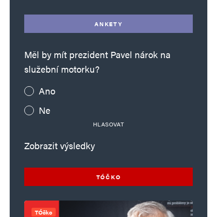
ANKETY
Měl by mít prezident Pavel nárok na
služební motorku?
Ano
Ne
HLASOVAT
Zobrazit výsledky
TÓČKO
TÓčko