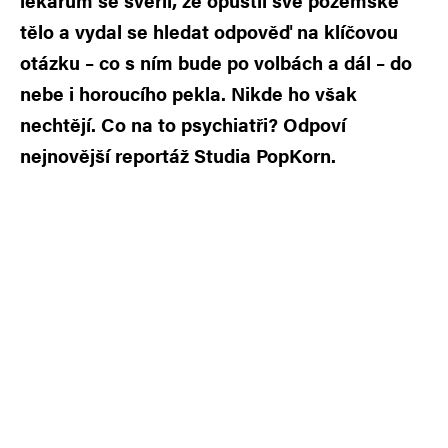
lékařům se svěřil, že opustil své pozemské
tělo a vydal se hledat odpověď na klíčovou
otázku – co s ním bude po volbách a dál – do
nebe i horoucího pekla. Nikde ho však
nechtějí. Co na to psychiatři? Odpoví
nejnovější reportáž Studia PopKorn.