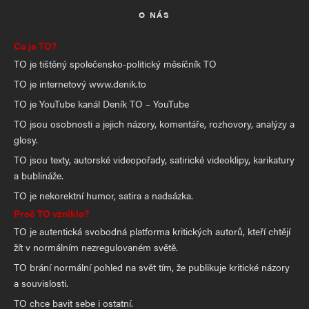
O NÁS
Co je TO?
TO je tištěný společensko-politický měsíčník TO
TO je internetový www.denik.to
TO je YouTube kanál Deník TO – YouTube
TO jsou osobnosti a jejich názory, komentáře, rozhovory, analýzy a
glosy.
TO jsou texty, autorské videopořady, satirické videoklipy, karikatury
a bublináže.
TO je nekorektní humor, satira a nadsázka.
Proč TO vzniklo?
TO je autentická svobodná platforma kritických autorů, kteří chtějí
žít v normálním nezregulovaném světě.
TO brání normální pohled na svět tím, že publikuje kritické názory
a souvislosti.
TO chce bavit sebe i ostatní.