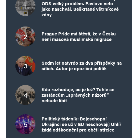
ODS velký problém. Pavlovo veto
jako naschvál. Seškrtané větrníkové
zóny
Prague Pride má štěstí, že v Česku
není masová muslimská migrace
Sedm let natvrdo za dva příspěvky na
sítích. Autor je opoziční politik
Kdo rozhoduje, co je lež? Tohle se
zastáncům „správných názorů“
nebude líbit
Politický týdeník: Bojeschopní
Ukrajinci se už v EU neschovají; Uhlíř
žádá odškodnění pro oběti střelce