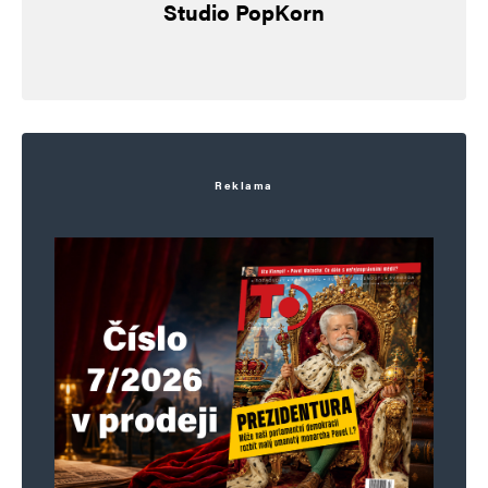
Studio PopKorn
Reklama
Jméno
*
E-mail
*
Webová stránka
Uložit do prohlížeče jméno, e-mail a webovou stránku pro budoucí
komentáře.