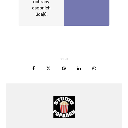
ochrany
osobních
údajů
.
Tomáš Jistý
Odpovědět
4. 11. 2024 (18:15)
Něco tak hloupého jsem ještě neviděl, asi to
bude určeno pro velmi náročné, chytré
Sdílet
a vzdělané diváky 👍🤣🤣🤣.
Napsat komentář
Vaše e-mailová adresa nebude zveřejněna.
Vyžadované informace jsou
označeny
*
Komentář
*