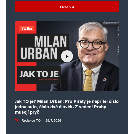
TÓČKO
TÓčko
Jak TO je? Milan Urban: Pro Piráty je nepřítel číslo
jedna auto, číslo dvě člověk. Z vedení Prahy
musejí pryč
Redakce TO
·
29. 7. 2026