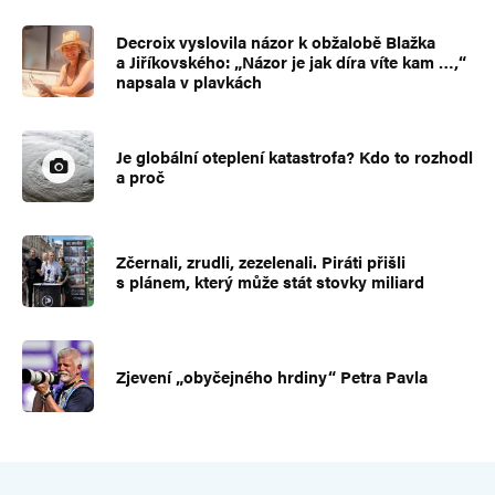
Decroix vyslovila názor k obžalobě Blažka
a Jiříkovského: „Názor je jak díra víte kam …,“
napsala v plavkách
Je globální oteplení katastrofa? Kdo to rozhodl
a proč
Zčernali, zrudli, zezelenali. Piráti přišli
s plánem, který může stát stovky miliard
Zjevení „obyčejného hrdiny“ Petra Pavla