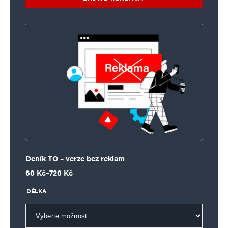
Deník TO – verze bez reklam
Rozpětí cen: 60 Kč až 720 Kč
60
Kč
–
720
Kč
DÉLKA