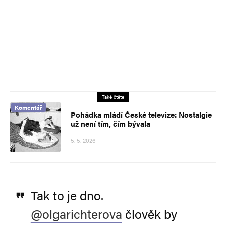
Také čtěte
Komentář
Pohádka mládí České televize: Nostalgie
už není tím, čím bývala
5. 5. 2026
Tak to je dno.
@olgarichterova
člověk by