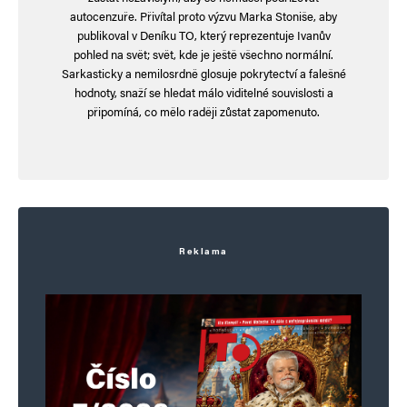
autocenzuře. Přivítal proto výzvu Marka Stoniše, aby
publikoval v Deníku TO, který reprezentuje Ivanův
pohled na svět; svět, kde je ještě všechno normální.
Sarkasticky a nemilosrdně glosuje pokrytectví a falešné
hodnoty, snaží se hledat málo viditelné souvislosti a
připomíná, co mělo raději zůstat zapomenuto.
Jméno
*
Reklama
E-mail
*
Webová stránka
Uložit do prohlížeče jméno, e-mail a webovou stránku pro budoucí
komentáře.