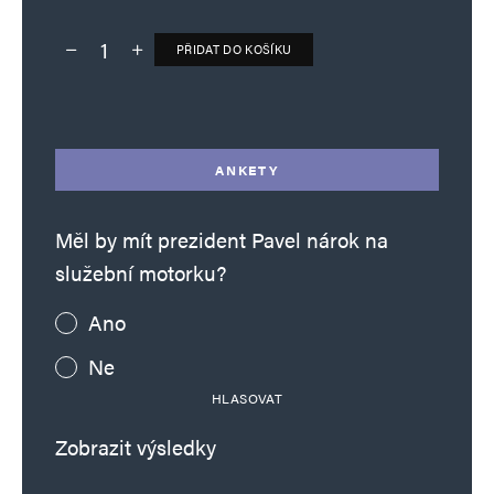
PŘIDAT DO KOŠÍKU
Deník TO – verze bez reklam množství
Alternative:
ANKETY
Měl by mít prezident Pavel nárok na
služební motorku?
Ano
Ne
HLASOVAT
Zobrazit výsledky