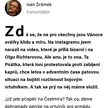
Ivan Šrámek
Komentátor
Z
d
á se, že ne pro všechny jsou Vánoce
svátky klidu a míru. Na Instagramu jsem
narazil na video, které je příliš bizarní i na
Olgu Richterovou. Ale ano, je to ona. Ta
Pirátka, která loni protestovala proti zabíjení
kaprů, chce letos v adventním čase patovou
situaci na bojišti rozčísnout bojovým
vrtulníkem. A tak se prý na něj máme složit.
„Už jste přispěli na Čestmíra? Tak co, dáme
dohromady peníze na vrtulník pro armádu