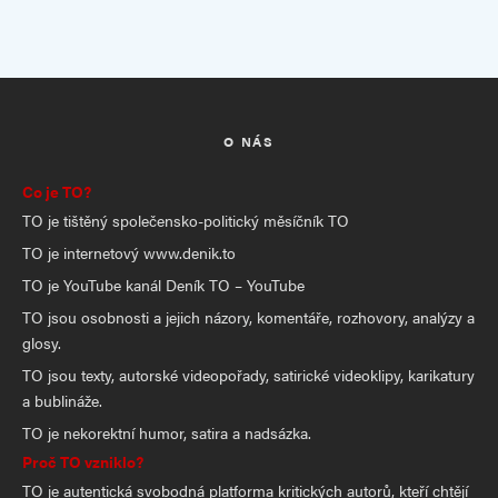
O NÁS
Co je TO?
TO je tištěný společensko-politický měsíčník TO
TO je internetový www.denik.to
TO je YouTube kanál Deník TO – YouTube
TO jsou osobnosti a jejich názory, komentáře, rozhovory, analýzy a
glosy.
TO jsou texty, autorské videopořady, satirické videoklipy, karikatury
a bublináže.
TO je nekorektní humor, satira a nadsázka.
Proč TO vzniklo?
TO je autentická svobodná platforma kritických autorů, kteří chtějí