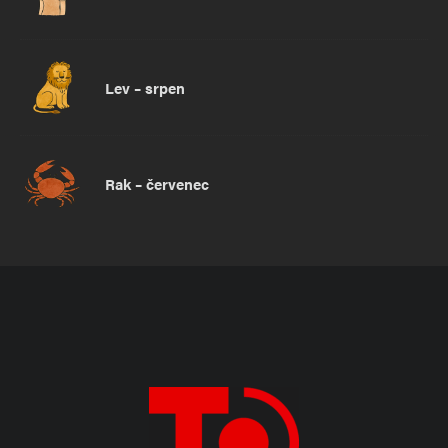
Lev – srpen
Rak – červenec