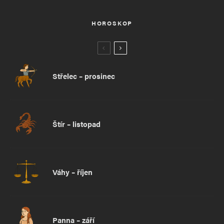
HOROSKOP
Střelec – prosinec
Štír – listopad
Váhy – říjen
Panna – září