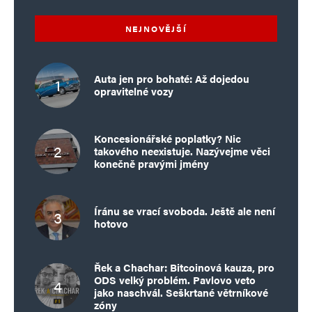
NEJNOVĚJŠÍ
Auta jen pro bohaté: Až dojedou
opravitelné vozy
Koncesionářské poplatky? Nic
takového neexistuje. Nazývejme věci
konečně pravými jmény
Íránu se vrací svoboda. Ještě ale není
hotovo
Řek a Chachar: Bitcoinová kauza, pro
ODS velký problém. Pavlovo veto
jako naschvál. Seškrtané větrníkové
zóny