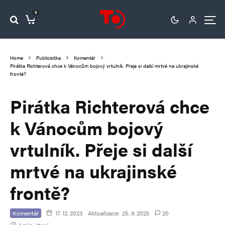
0
Home
Publicistika
Komentář
Pirátka Richterová chce k Vánocům bojový vrtulník. Přeje si další mrtvé na ukrajinské
frontě?
Pirátka Richterová chce
k Vánocům bojový
vrtulník. Přeje si další
mrtvé na ukrajinské
frontě?
Komentář
17. 12. 2023
Aktualizace:
25. 9. 2025
20