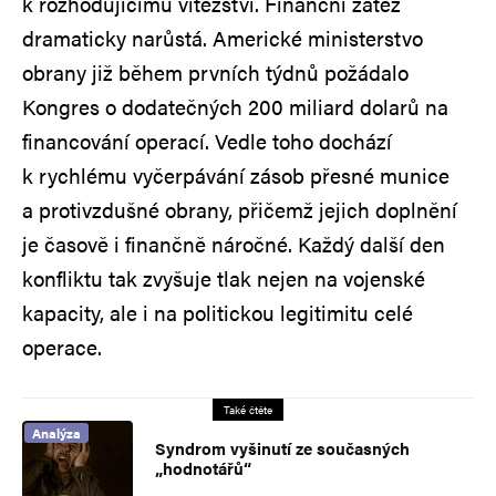
k rozhodujícímu vítězství. Finanční zátěž
dramaticky narůstá. Americké ministerstvo
obrany již během prvních týdnů požádalo
Kongres o dodatečných 200 miliard dolarů na
financování operací. Vedle toho dochází
k rychlému vyčerpávání zásob přesné munice
a protivzdušné obrany, přičemž jejich doplnění
je časově i finančně náročné. Každý další den
konfliktu tak zvyšuje tlak nejen na vojenské
kapacity, ale i na politickou legitimitu celé
operace.
Také čtěte
Analýza
Syndrom vyšinutí ze současných
„hodnotářů“