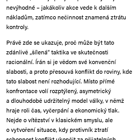
nevýhodné – jakákoliv akce vede k dalším
nákladům, zatímco nečinnost znamená ztrátu
kontroly.
Právě zde se ukazuje, proč může být tato
zdánlivě „šílená“ taktika ve skutečnosti
racionální. Írán si je vědom své konvenční
slabosti, a proto přesouvá konflikt do roviny, kde
tato slabost není rozhodující. Místo přímé
konfrontace volí rozptýlený, asymetrický
a dlouhodobě udržitelný model války, v němž
hraje roli čas, vyčerpání a ekonomický tlak.
Nejde o vítězství v klasickém smyslu, ale
o vytvoření situace, kdy protivník ztratí
schopnost konflikt ukončit za přijatelných