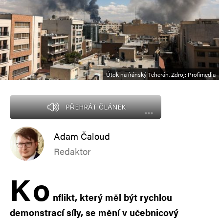
Útok na íránský Teherán. Zdroj: Profimedia
PŘEHRÁT ČLÁNEK
Adam Čaloud
Redaktor
K
o
nflikt, který měl být rychlou
demonstrací síly, se mění v učebnicový