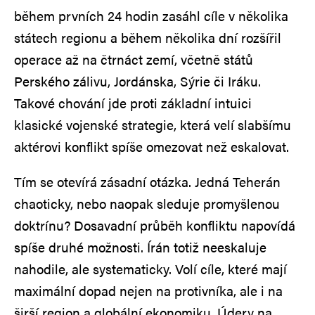
během prvních 24 hodin zasáhl cíle v několika
státech regionu a během několika dní rozšířil
operace až na čtrnáct zemí, včetně států
Perského zálivu, Jordánska, Sýrie či Iráku.
Takové chování jde proti základní intuici
klasické vojenské strategie, která velí slabšímu
aktérovi konflikt spíše omezovat než eskalovat.
Tím se otevírá zásadní otázka. Jedná Teherán
chaoticky, nebo naopak sleduje promyšlenou
doktrínu? Dosavadní průběh konfliktu napovídá
spíše druhé možnosti. Írán totiž neeskaluje
nahodile, ale systematicky. Volí cíle, které mají
maximální dopad nejen na protivníka, ale i na
širší region a globální ekonomiku. Údery na