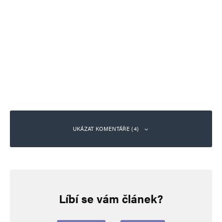
UKÁZAT KOMENTÁŘE (4)
Jaroslav Mrázek
Odpovědět
7. 4. 2026 (13:32)
Líbí se vám článek?
Už je nejvyšší čas, aby někdo konečně