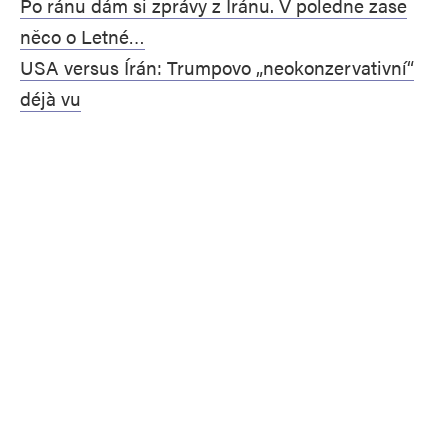
Po ránu dám si zprávy z Íránu. V poledne zase
něco o Letné…
USA versus Írán: Trumpovo „neokonzervativní“
déjà vu