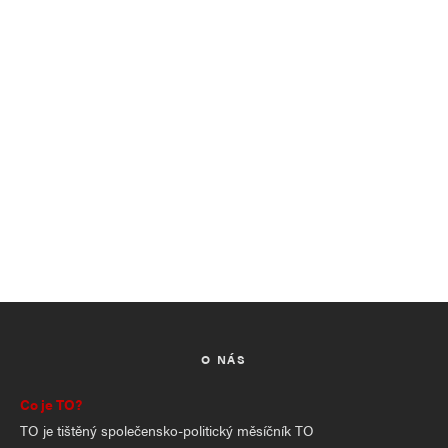
O NÁS
Co je TO?
TO je tištěný společensko-politický měsíčník TO