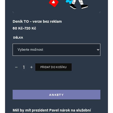
Deník TO – verze bez reklam
Rozpětí cen: 60 Kč až 720 Kč
60
Kč
–
720
Kč
DÉLKA
PŘIDAT DO KOŠÍKU
Deník TO – verze bez reklam množství
Alternative:
ANKETY
Měl by mít prezident Pavel nárok na služební