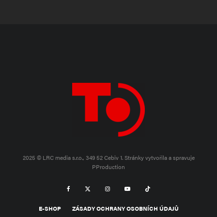
2025 © LRC media s.r.o., 349 52 Cebiv 1.
Stránky vytvořila a spravuje
PProduction
E-SHOP
ZÁSADY OCHRANY OSOBNÍCH ÚDAJŮ