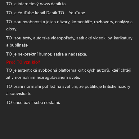
TO je internetový www.denik.to
TO je YouTube kanál Deník TO – YouTube
TO jsou osobnosti a jejich názory, komentáře, rozhovory, analýzy a
glosy.
TO jsou texty, autorské videopořady, satirické videoklipy, karikatury
a bublináže.
TO je nekorektní humor, satira a nadsázka.
Proč TO vzniklo?
TO je autentická svobodná platforma kritických autorů, kteří chtějí
žít v normálním nezregulovaném světě.
TO brání normální pohled na svět tím, že publikuje kritické názory
a souvislosti.
TO chce bavit sebe i ostatní.