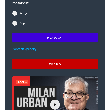
motorku?
Ano
Ne
HLASOVAT
Zobrazit výsledky
TÓČKO
TÓčko