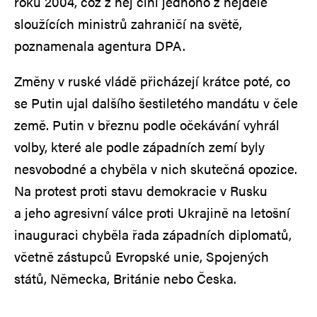
roku 2004, což z něj činí jednoho z nejdéle
sloužících ministrů zahraničí na světě,
poznamenala agentura DPA.
Změny v ruské vládě přicházejí krátce poté, co
se Putin ujal dalšího šestiletého mandátu v čele
země. Putin v březnu podle očekávání vyhrál
volby, které ale podle západních zemí byly
nesvobodné a chyběla v nich skutečná opozice.
Na protest proti stavu demokracie v Rusku
a jeho agresivní válce proti Ukrajině na letošní
inauguraci chyběla řada západních diplomatů,
včetně zástupců Evropské unie, Spojených
států, Německa, Británie nebo Česka.