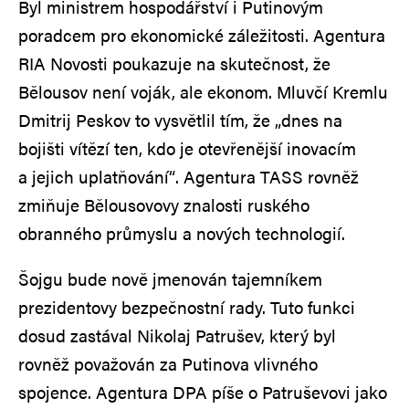
Byl ministrem hospodářství i Putinovým
poradcem pro ekonomické záležitosti. Agentura
RIA Novosti poukazuje na skutečnost, že
Bělousov není voják, ale ekonom. Mluvčí Kremlu
Dmitrij Peskov to vysvětlil tím, že „dnes na
bojišti vítězí ten, kdo je otevřenější inovacím
a jejich uplatňování“. Agentura TASS rovněž
zmiňuje Bělousovovy znalosti ruského
obranného průmyslu a nových technologií.
Šojgu bude nově jmenován tajemníkem
prezidentovy bezpečnostní rady. Tuto funkci
dosud zastával Nikolaj Patrušev, který byl
rovněž považován za Putinova vlivného
spojence. Agentura DPA píše o Patruševovi jako