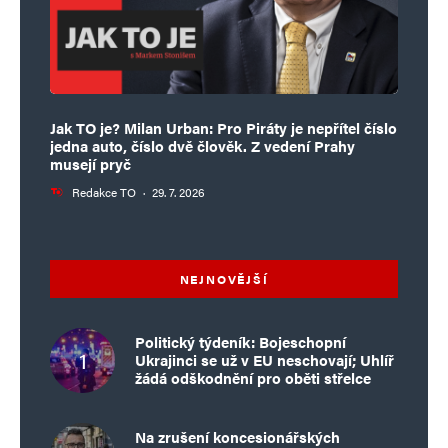
Jak TO je? Milan Urban: Pro Piráty je nepřítel číslo
jedna auto, číslo dvě člověk. Z vedení Prahy
musejí pryč
Redakce TO
·
29. 7. 2026
NEJNOVĚJŠÍ
Politický týdeník: Bojeschopní
Ukrajinci se už v EU neschovají; Uhlíř
žádá odškodnění pro oběti střelce
Na zrušení koncesionářských