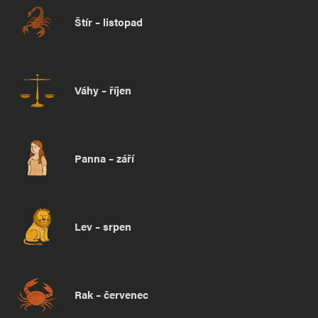
Štír – listopad
Váhy – říjen
Panna – září
Lev – srpen
Rak – červenec