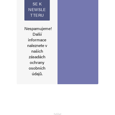
Jméno
*
Nespamujeme!
Další
informace
E-mail
*
Webová stránka
naleznete v
našich
zásadách
ochrany
Uložit do prohlížeče jméno, e-mail a webovou stránku pro budoucí
osobních
komentáře.
údajů
.
Informujte mě o nových komentářích e-mailem.
Informujte mě o nových příspěvcích e-mailem.
Alternative:
Sdílet