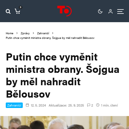
0
Home
Zprávy
Zahraničí
Putin chce vyměnit ministra obrany. Šojgua by měl nahradit Bělousov
Putin chce vyměnit
ministra obrany. Šojgua
by měl nahradit
Bělousov
Zahraničí
12. 5. 2024
Aktualizace:
25. 9. 2025
2
1 min. čtení