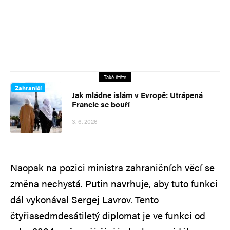
Také čtěte
Zahraničí
Jak mládne islám v Evropě: Utrápená
Francie se bouří
3. 6. 2026
Naopak na pozici ministra zahraničních věcí se
změna nechystá. Putin navrhuje, aby tuto funkci
dál vykonával Sergej Lavrov. Tento
čtyřiasedmdesátiletý diplomat je ve funkci od