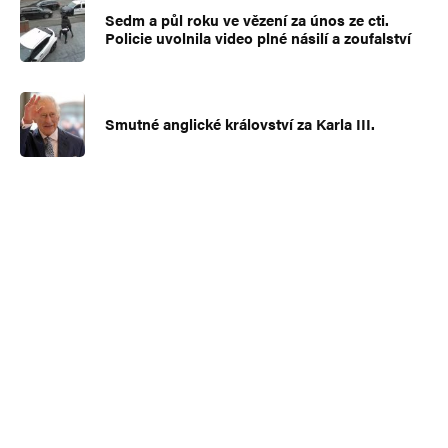
Sedm a půl roku ve vězení za únos ze cti.
Policie uvolnila video plné násilí a zoufalství
Smutné anglické království za Karla III.