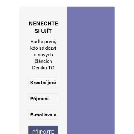
Karel
Odpovědět
13. 5. 2024 (19:25)
NENECHTE
Proč ne Rudousov ?
SI UJÍT
Buďte první,
kdo se dozví
Napsat komentář
o nových
článcích
Deníku TO
Vaše e-mailová adresa nebude zveřejněna.
Vyžadované informace jsou
označeny
*
Komentář
*