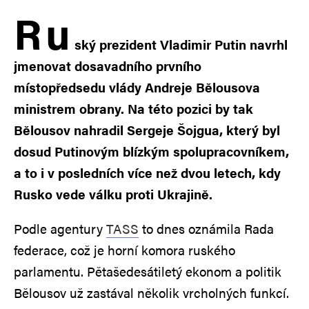
R
u
ský prezident Vladimir Putin navrhl
jmenovat dosavadního prvního
místopředsedu vlády Andreje Bělousova
ministrem obrany. Na této pozici by tak
Bělousov nahradil Sergeje Šojgua, který byl
dosud Putinovým blízkým spolupracovníkem,
a to i v posledních více než dvou letech, kdy
Rusko vede válku proti Ukrajině.
Podle agentury
TASS
to dnes oznámila Rada
federace, což je horní komora ruského
parlamentu. Pětašedesátiletý ekonom a politik
Bělousov už zastával několik vrcholných funkcí.