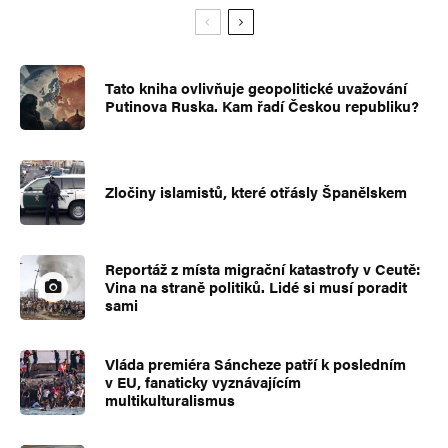
Tato kniha ovlivňuje geopolitické uvažování
Putinova Ruska. Kam řadí Českou republiku?
Zločiny islamistů, které otřásly Španělskem
Reportáž z místa migrační katastrofy v Ceutě:
Vina na straně politiků. Lidé si musí poradit
sami
Vláda premiéra Sáncheze patří k posledním
v EU, fanaticky vyznávajícím
multikulturalismus