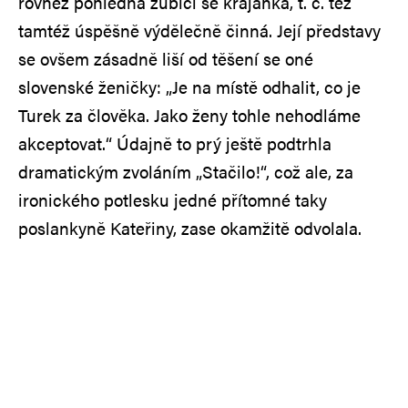
rovněž pohledná zubící se krajanka, t. č. též
tamtéž úspěšně výdělečně činná. Její představy
se ovšem zásadně liší od těšení se oné
slovenské ženičky: „Je na místě odhalit, co je
Turek za člověka. Jako ženy tohle nehodláme
akceptovat.“ Údajně to prý ještě podtrhla
dramatickým zvoláním „Stačilo!“, což ale, za
ironického potlesku jedné přítomné taky
poslankyně Kateřiny, zase okamžitě odvolala.