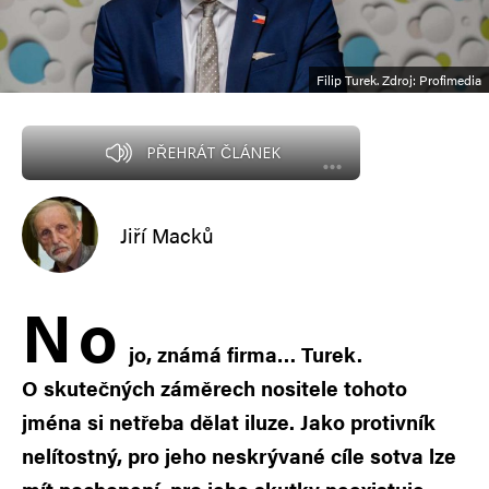
Filip Turek. Zdroj: Profimedia
PŘEHRÁT ČLÁNEK
Jiří Macků
N
o
jo, známá firma… Turek.
O skutečných záměrech nositele tohoto
jména si netřeba dělat iluze. Jako protivník
nelítostný, pro jeho neskrývané cíle sotva lze