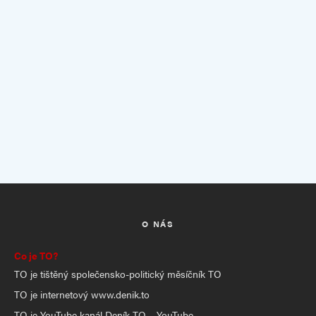
O NÁS
Co je TO?
TO je tištěný společensko-politický měsíčník TO
TO je internetový www.denik.to
TO je YouTube kanál Deník TO – YouTube