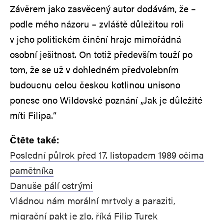
Závěrem jako zasvěcený autor dodávám, že –
podle mého názoru – zvláště důležitou roli
v jeho politickém činění hraje mimořádná
osobní ješitnost. On totiž především touží po
tom, že se už v dohledném předvolebním
budoucnu celou českou kotlinou unisono
ponese ono Wildovské poznání „Jak je důležité
míti Filipa.“
Čtěte také:
Poslední půlrok před 17. listopadem 1989 očima
pamětníka
Danuše pálí ostrými
Vládnou nám morální mrtvoly a paraziti,
migrační pakt je zlo, říká Filip Turek