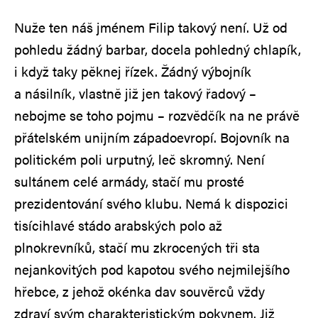
Nuže ten náš jménem Filip takový není. Už od
pohledu žádný barbar, docela pohledný chlapík,
i když taky pěknej řízek. Žádný výbojník
a násilník, vlastně již jen takový řadový –
nebojme se toho pojmu – rozvědčík na ne právě
přátelském unijním západoevropí. Bojovník na
politickém poli urputný, leč skromný. Není
sultánem celé armády, stačí mu prosté
prezidentování svého klubu. Nemá k dispozici
tisícihlavé stádo arabských polo až
plnokrevníků, stačí mu zkrocených tři sta
nejankovitých pod kapotou svého nejmilejšího
hřebce, z jehož okénka dav souvěrců vždy
zdraví svým charakteristickým pokynem. Již