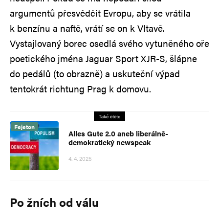
argumentů přesvědčit Evropu, aby se vrátila
k benzínu a naftě, vrátí se on k Vltavě.
Vystajlovaný borec osedlá svého vytuněného oře
poetického jména Jaguar Sport XJR-S, šlápne
do pedálů (to obrazně) a uskuteční výpad
tentokrát richtung Prag k domovu.
Také čtěte
Fejeton
Alles Gute 2.0 aneb liberálně-
demokratický newspeak
4. 4. 2025
Po žních od válu