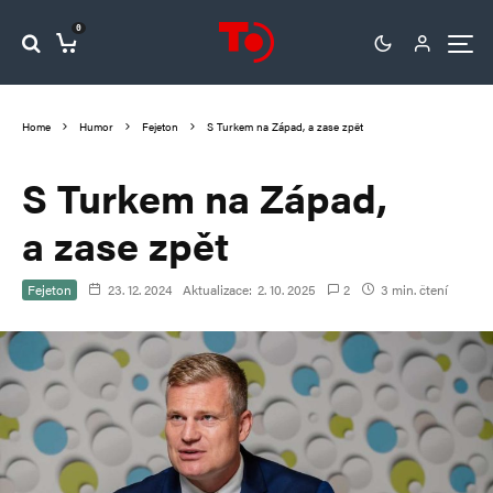
0
Home
Humor
Fejeton
S Turkem na Západ, a zase zpět
S Turkem na Západ,
a zase zpět
Fejeton
23. 12. 2024
Aktualizace:
2. 10. 2025
2
3 min. čtení