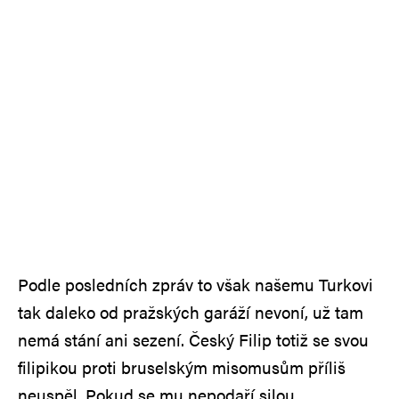
Podle posledních zpráv to však našemu Turkovi
tak daleko od pražských garáží nevoní, už tam
nemá stání ani sezení. Český Filip totiž se svou
filipikou proti bruselským misomusům příliš
neuspěl. Pokud se mu nepodaří silou