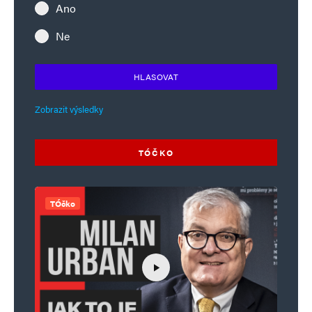
Ano
Ne
HLASOVAT
Zobrazit výsledky
TÓČKO
TÓčko