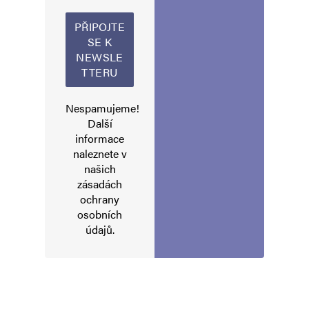
Nespamujeme!
Jméno
*
Další
informace
naleznete v
E-mail
*
Webová stránka
našich
zásadách
ochrany
osobních
Uložit do prohlížeče jméno, e-mail a webovou stránku pro budoucí
údajů
.
komentáře.
Informujte mě o nových komentářích e-mailem.