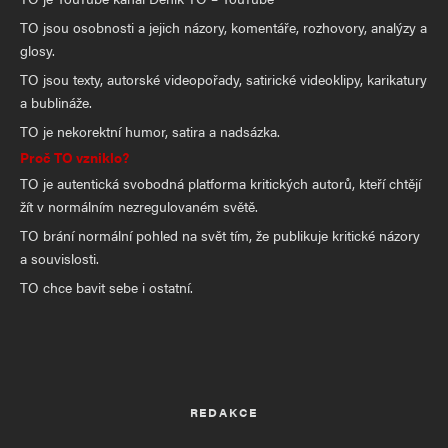
TO jsou osobnosti a jejich názory, komentáře, rozhovory, analýzy a
glosy.
TO jsou texty, autorské videopořady, satirické videoklipy, karikatury
a bublináže.
TO je nekorektní humor, satira a nadsázka.
Proč TO vzniklo?
TO je autentická svobodná platforma kritických autorů, kteří chtějí
žít v normálním nezregulovaném světě.
TO brání normální pohled na svět tím, že publikuje kritické názory
a souvislosti.
TO chce bavit sebe i ostatní.
REDAKCE