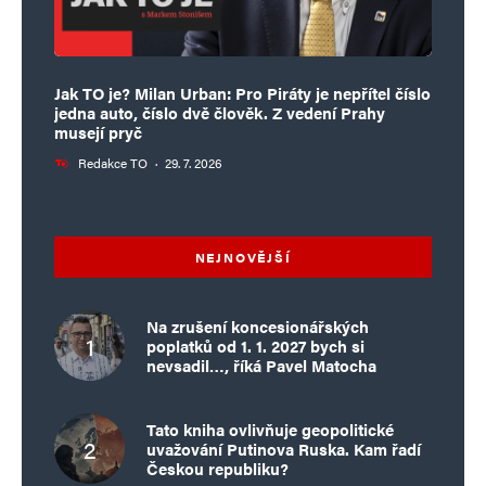
Jak TO je? Milan Urban: Pro Piráty je nepřítel číslo
jedna auto, číslo dvě člověk. Z vedení Prahy
musejí pryč
Redakce TO
·
29. 7. 2026
NEJNOVĚJŠÍ
Na zrušení koncesionářských
poplatků od 1. 1. 2027 bych si
nevsadil…, říká Pavel Matocha
Tato kniha ovlivňuje geopolitické
uvažování Putinova Ruska. Kam řadí
Českou republiku?