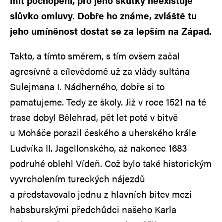
mít pochopení, pro jeho skutky neexistuje
slůvko omluvy. Dobře ho známe, zvláště tu
jeho umíněnost dostat se za lepším na Západ.
Takto, a tímto směrem, s tím ovšem začal
agresívně a cílevědomě už za vlády sultána
Sulejmana I. Nádherného, dobře si to
pamatujeme. Tedy ze školy. Již v roce 1521 na té
trase dobyl Bělehrad, pět let poté v bitvě
u Moháče porazil českého a uherského krále
Ludvíka II. Jagellonského, až nakonec 1683
podruhé oblehl Vídeň. Což bylo také historickým
vyvrcholením tureckých nájezdů
a představovalo jednu z hlavních bitev mezi
habsburskými předchůdci našeho Karla