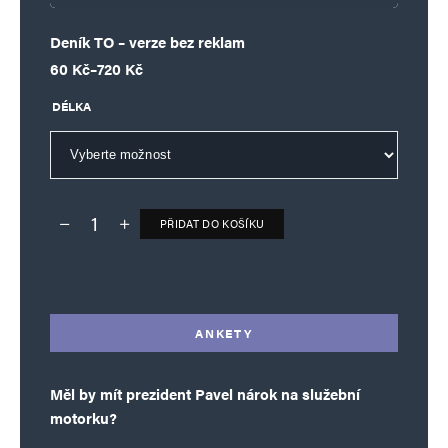
Deník TO – verze bez reklam
Rozpětí cen: 60 Kč až 720 Kč
60
Kč
–
720
Kč
DÉLKA
PŘIDAT DO KOŠÍKU
Deník TO – verze bez reklam množství
Alternative:
ANKETY
Měl by mít prezident Pavel nárok na služební
motorku?