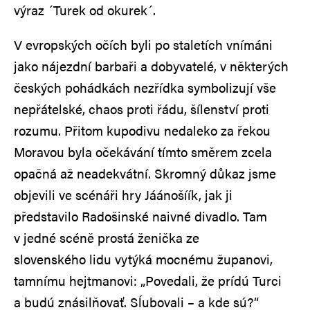
výraz ´Turek od okurek´.
V evropských očích byli po staletích vnímáni
jako nájezdní barbaři a dobyvatelé, v některých
českých pohádkách nezřídka symbolizují vše
nepřátelské, chaos proti řádu, šílenství proti
rozumu. Přitom kupodivu nedaleko za řekou
Moravou byla očekávání tímto směrem zcela
opačná až neadekvátní. Skromný důkaz jsme
objevili ve scénáři hry Jáánošíík, jak ji
představilo Radošinské naivné divadlo. Tam
v jedné scéně prostá ženička ze
slovenského lidu vytýká mocnému županovi,
tamnímu hejtmanovi: „Povedali, že prídú Turci
a budú znásilňovať. Sĺubovali – a kde sú?“