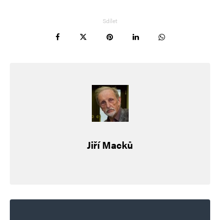
Informujte mě o nových příspěvcích e-mailem.
Alternative:
Sdílet
Jiří Macků