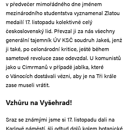
v předvečer mimořádného dne jménem
mezinárodního studentstva vyznamenal Zlatou
medailí 17. listopadu kolektivně celý
československý lid. Převzal ji za nás všechny
generální tajemník ÚV KSČ soudruh Jakeš, jenž
ji také, po celonárodní kritice, ještě během
sametové revoluce zase odevzdal. U komunistů
jako u Cimrmanů v případě jablka, které
o Vánocích dostávali vězni, aby je na Tři krále
zase museli vrátit.
Vzhůru na Vyšehrad!
Sraz se známými jsme si 17. listopadu dali na
Karlově náměstí, šli odtud dolů kolem botanické