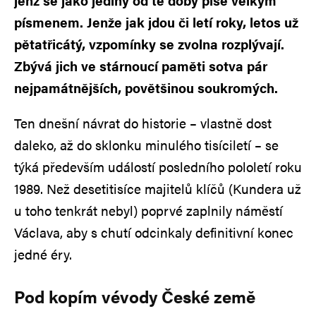
jenž se jako jediný od té doby píše velkým
písmenem. Jenže jak jdou či letí roky, letos už
pětatřicátý, vzpomínky se zvolna rozplývají.
Zbývá jich ve stárnoucí paměti sotva pár
nejpamátnějších, povětšinou soukromých.
Ten dnešní návrat do historie – vlastně dost
daleko, až do sklonku minulého tisíciletí – se
týká především událostí posledního pololetí roku
1989. Než desetitisíce majitelů klíčů (Kundera už
u toho tenkrát nebyl) poprvé zaplnily náměstí
Václava, aby s chutí odcinkaly definitivní konec
jedné éry.
Pod kopím vévody České země