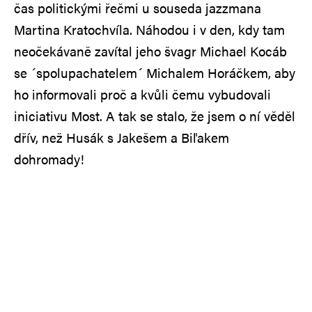
čas politickými řečmi u souseda jazzmana
Martina Kratochvíla. Náhodou i v den, kdy tam
neočekávaně zavítal jeho švagr Michael Kocáb
se ´spolupachatelem´ Michalem Horáčkem, aby
ho informovali proč a kvůli čemu vybudovali
iniciativu Most. A tak se stalo, že jsem o ní věděl
dřív, než Husák s Jakešem a Biľakem
dohromady!