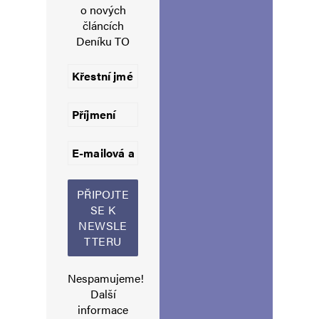
o nových
článcích
Deníku TO
Jméno
*
E-mail
*
Webová stránka
Uložit do prohlížeče jméno, e-mail a webovou stránku pro budoucí
komentáře.
Informujte mě o nových komentářích e-mailem.
Nespamujeme!
Informujte mě o nových příspěvcích e-mailem.
Další
Alternative:
informace