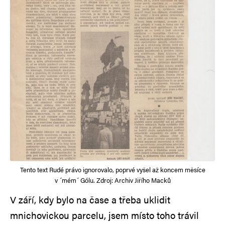
Tento text Rudé právo ignorovalo, poprvé vyšel až koncem měsíce
v ´mém´ Gólu. Zdroj: Archiv Jiřího Macků
V září, kdy bylo na čase a třeba uklidit
mnichovickou parcelu, jsem místo toho trávil