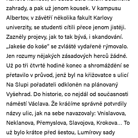
zahrady, a pak už jenom kousek. V kampusu
Albertov, v závětří několika fakult Karlovy
univerzity, se studenti cítili přece jenom jistěji.
Zazněly projevy, jak to tak bývá, i skandování.
„Jakeše do koše“ se zvláště vydařeně rýmovalo.
Jen rozumy nějakých zásadových herců žádné.
Už po tři čtvrtě hodině konec a shromáždění se
přetavilo v průvod, jenž byl na křižovatce s ulicí
Na Slupi pořadateli odkloněn na plánovaný
Vyšehrad. Do historie, co nejdál od současnosti
náměstí Václava. Že kráčíme správně potvrdily
názvy ulic, jak na sebe navazovaly: Vnislavova,
Neklanova, Přemyslova, Slavojova, Krokova… To
už bylo krátce před šestou, Lumírovy sady