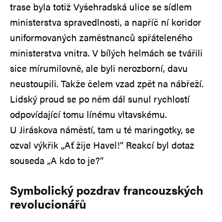
trase byla totiž Vyšehradská ulice se sídlem
ministerstva spravedlnosti, a napříč ní koridor
uniformovaných zaměstnanců spřáteleného
ministerstva vnitra. V bílých helmách se tvářili
sice mírumilovně, ale byli nerozborní, davu
neustoupili. Takže čelem vzad zpět na nábřeží.
Lidský proud se po něm dál sunul rychlostí
odpovídající tomu línému vltavskému.
U Jiráskova náměstí, tam u té maringotky, se
ozval výkřik „Ať žije Havel!“ Reakcí byl dotaz
souseda „A kdo to je?“
Symbolický pozdrav francouzských
revolucionářů