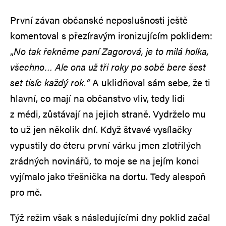
První závan občanské neposlušnosti ještě
komentoval s přezíravým ironizujícím poklidem:
„
No tak řekněme paní Zagorová, je to milá holka,
všechno… Ale ona už tři roky po sobě bere šest
set tisíc každý rok.“
A uklidňoval sám sebe, že ti
hlavní, co mají na občanstvo vliv, tedy lidi
z médi, zůstávají na jejich straně. Vydrželo mu
to už jen několik dní. Když štvavé vysílačky
vypustily do éteru první várku jmen zlotřilých
zrádných novinářů, to moje se na jejím konci
vyjímalo jako třešnička na dortu. Tedy alespoň
pro mě.
Týž režim však s následujícími dny poklid začal