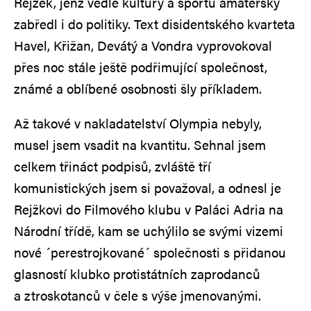
Rejžek, jenž vedle kultury a sportu amatérsky
zabředl i do politiky. Text disidentského kvarteta
Havel, Křižan, Devátý a Vondra vyprovokoval
přes noc stále ještě podřimující společnost,
známé a oblíbené osobnosti šly příkladem.
Až takové v nakladatelství Olympia nebyly,
musel jsem vsadit na kvantitu. Sehnal jsem
celkem třináct podpisů, zvláště tří
komunistických jsem si považoval, a odnesl je
Rejžkovi do Filmového klubu v Paláci Adria na
Národní třídě, kam se uchýlilo se svými vizemi
nové ´perestrojkované´ společnosti s přidanou
glasností klubko protistátních zaprodanců
a ztroskotanců v čele s výše jmenovanými.