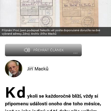
Přiznání Proč jsem podepsal Několik vět pošta doporučeně doručila na dvě
vybrané adresy. Zdroj: Archiv Jiřího Macků
PŘEHRÁT ČLÁNEK
Jiří Macků
K
d
ykoli se každoročně blíží, vždy si
připomenu události onoho dne toho měsíce,