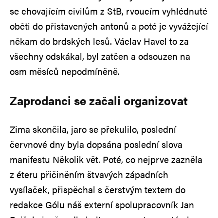
se chovajícím civilům z StB, rvoucím vyhlédnuté
oběti do přistavených antonů a poté je vyvážející
někam do brdských lesů. Václav Havel to za
všechny odskákal, byl zatčen a odsouzen na
osm měsíců nepodmíněně.
Zaprodanci se začali organizovat
Zima skončila, jaro se překulilo, poslední
červnové dny byla dopsána poslední slova
manifestu Několik vět. Poté, co nejprve zazněla
z éteru přičiněním štvavých západních
vysílaček, přispěchal s čerstvým textem do
redakce Gólu náš externí spolupracovník Jan