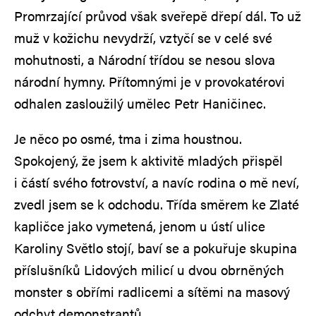
Promrzající průvod však sveřepě dřepí dál. To už
muž v kožichu nevydrží, vztyčí se v celé své
mohutnosti, a Národní třídou se nesou slova
národní hymny. Přítomnými je v provokatérovi
odhalen zasloužilý umělec Petr Haničinec.
Je něco po osmé, tma i zima houstnou.
Spokojený, že jsem k aktivitě mladých přispěl
i částí svého fotrovství, a navíc rodina o mě neví,
zvedl jsem se k odchodu. Třída směrem ke Zlaté
kapličce jako vymetená, jenom u ústí ulice
Karoliny Světlo stojí, baví se a pokuřuje skupina
příslušníků Lidových milicí u dvou obrněných
monster s obřími radlicemi a sítěmi na masový
odchyt demonstrantů.