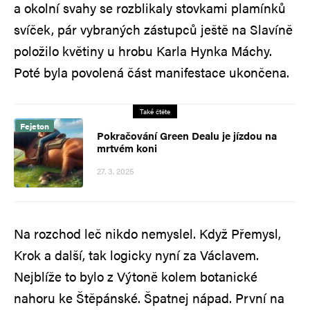
a okolní svahy se rozblikaly stovkami plamínků
svíček, pár vybraných zástupců ještě na Slavíně
položilo květiny u hrobu Karla Hynka Máchy.
Poté byla povolená část manifestace ukončena.
Také čtěte
Fejeton
Pokračování Green Dealu je jízdou na
mrtvém koni
27. 3. 2025
Na rozchod leč nikdo nemyslel. Když Přemysl,
Krok a další, tak logicky nyní za Václavem.
Nejblíže to bylo z Výtoně kolem botanické
nahoru ke Štěpánské. Špatnej nápad. První na