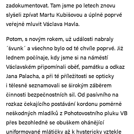
zadokumentovat. Tam jsme po letech znovu
slyšeli zpívat Martu Kubišovou a úplně poprvé
veřejně mluvit Václava Havla.
Potom, s novým rokem, už události nabraly
´švunk´ a všechno bylo od té chvíle poprvé. Již
lednem počínaje, kdy jsme si na náměstí
Václavském připomínali oběť, památku a odkaz
Jana Palacha, a při té příležitosti se opticky
i tělesně seznamovali se širokým záběrem
činnosti bezpečnostních sil. Od pasívního na
rozkaz čekajícího postávání kordonu poměrně
neškodných mladíků z Pohotovostního pluku VB
přes bezohledně se obuškem ohánějící
uniformované mlátičky až k hystericky vztekle