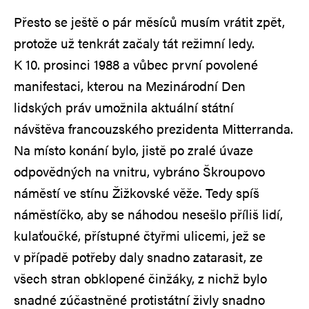
Přesto se ještě o pár měsíců musím vrátit zpět,
protože už tenkrát začaly tát režimní ledy.
K 10. prosinci 1988 a vůbec první povolené
manifestaci, kterou na Mezinárodní Den
lidských práv umožnila aktuální státní
návštěva francouzského prezidenta Mitterranda.
Na místo konání bylo, jistě po zralé úvaze
odpovědných na vnitru, vybráno Škroupovo
náměstí ve stínu Žižkovské věže. Tedy spíš
náměstíčko, aby se náhodou nesešlo příliš lidí,
kulaťoučké, přístupné čtyřmi ulicemi, jež se
v případě potřeby daly snadno zatarasit, ze
všech stran obklopené činžáky, z nichž bylo
snadné zúčastněné protistátní živly snadno