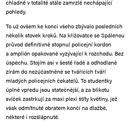
chladné v totalitě stále zamrzlé nechápající
pohledy.
To už ovšem ke konci všeho zbývalo posledních
několik stovek kroků. Na křižovatce se Spálenou
průvod definitivně stopnul policejní kordon
a amplión opakovaně vyzývající k rozchodu. Bez
úspěchu. Stojím asi v šesté řadě a odhodlaně
zírám do nezúčastněně se tvářících tváří
mladých policejních čekatelů. To studentky
úplně vpředu jsou statečnější, a za blikotu
svíček zastrkují za maxi plexi štíty květiny, jež
však odmítnuté obratem končí na dlažbě,
některé i rozšlápnuté.