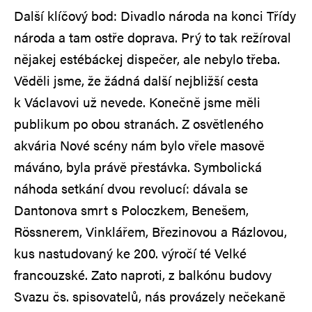
Další klíčový bod: Divadlo národa na konci Třídy
národa a tam ostře doprava. Prý to tak režíroval
nějakej estébáckej dispečer, ale nebylo třeba.
Věděli jsme, že žádná další nejbližší cesta
k Václavovi už nevede. Konečně jsme měli
publikum po obou stranách. Z osvětleného
akvária Nové scény nám bylo vřele masově
máváno, byla právě přestávka. Symbolická
náhoda setkání dvou revolucí: dávala se
Dantonova smrt s Poloczkem, Benešem,
Rössnerem, Vinklářem, Březinovou a Rázlovou,
kus nastudovaný ke 200. výročí té Velké
francouzské. Zato naproti, z balkónu budovy
Svazu čs. spisovatelů, nás provázely nečekaně