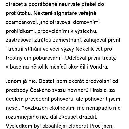
ztrácet a podrážděně neurvale přešel do
protiútoku. Některé signatáře veřejně
zesměšňoval, jiné otravoval domovními
prohlídkami, předvoláními k výslechu,
zastrašoval ztrátou zaměstnání, zahajoval první
´trestní stíhání ve věci výzvy Několik vět pro
trestný čin pobuřování´. Uděloval první tresty,
v base na několik měsíců skončil i Vondra.
Jenom já nic. Dostal jsem akorát předvolání od
předsedy Českého svazu novinářů Hrabici za
účelem provedení pohovoru, ale pohovořit jsem
nešel. Povzbuzen okolnostmi mě nenapadlo nic
rozumnějšího než dál zkoušet dráždit.
Výsledkem byl obsáhlejší elaborát Proč jsem