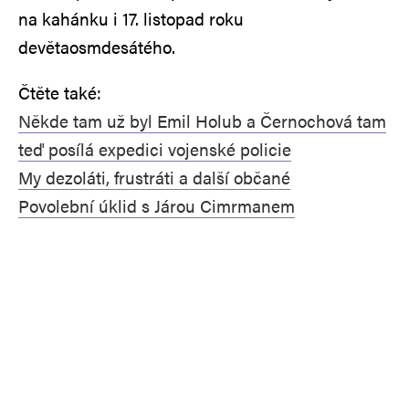
na kahánku i 17. listopad roku
devětaosmdesátého.
Čtěte také:
Někde tam už byl Emil Holub a Černochová tam
teď posílá expedici vojenské policie
My dezoláti, frustráti a další občané
Povolební úklid s Járou Cimrmanem