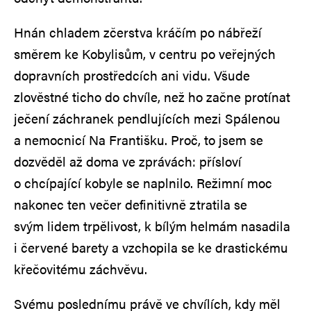
Hnán chladem zčerstva kráčím po nábřeží
směrem ke Kobylisům, v centru po veřejných
dopravních prostředcích ani vidu. Všude
zlověstné ticho do chvíle, než ho začne protínat
ječení záchranek pendlujících mezi Spálenou
a nemocnicí Na Františku. Proč, to jsem se
dozvěděl až doma ve zprávách: přísloví
o chcípající kobyle se naplnilo. Režimní moc
nakonec ten večer definitivně ztratila se
svým lidem trpělivost, k bílým helmám nasadila
i červené barety a vzchopila se ke drastickému
křečovitému záchvěvu.
Svému poslednímu právě ve chvílích, kdy měl