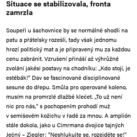
Situace se stabilizovala, fronta
zamrzla
Soupeři u šachovnice by se normálně shodli na
patu a přátelsky rozešli, tady však jednomu
hrozí politický mat a je připravený mu za každou
cenu zabránit. Vzrušení přináší až výhrůžné
zvolání jakési postavy na chodníku: „Kdo stojí, je
estébák!“ Dav se fascinovaně disciplinovaně
sesune do dřepu. Smůla pro operované koleno,
musím na promrzlé dlažbě klečet. „To už není
nic pro nás,“ s pochopením prohodí muž
v semišovém kožichu v řadě za mnou. A amplión
stále dokola, jako u Cimrmana dvojice tajných
Ječný – Ziegler: “Neshlukujte se, rozejděte se!“