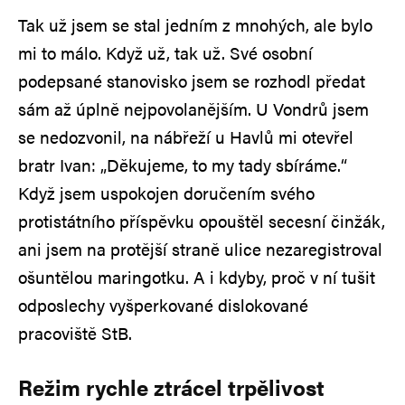
Tak už jsem se stal jedním z mnohých, ale bylo
mi to málo. Když už, tak už. Své osobní
podepsané stanovisko jsem se rozhodl předat
sám až úplně nejpovolanějším. U Vondrů jsem
se nedozvonil, na nábřeží u Havlů mi otevřel
bratr Ivan: „Děkujeme, to my tady sbíráme.“
Když jsem uspokojen doručením svého
protistátního příspěvku opouštěl secesní činžák,
ani jsem na protější straně ulice nezaregistroval
ošuntělou maringotku. A i kdyby, proč v ní tušit
odposlechy vyšperkované dislokované
pracoviště StB.
Režim rychle ztrácel trpělivost