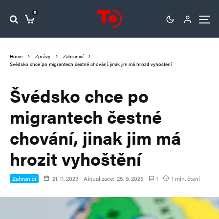
0
Home
Zprávy
Zahraničí
Švédsko chce po migrantech čestné chování, jinak jim má hrozit vyhoštění
Švédsko chce po
migrantech čestné
chování, jinak jim má
hrozit vyhoštění
Zahraničí
21. 11. 2023
Aktualizace:
25. 9. 2025
1
1 min. čtení