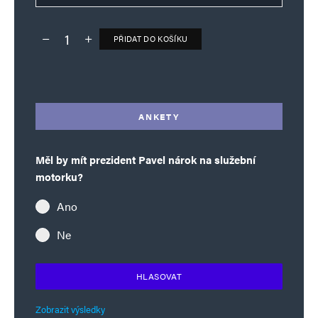
PŘIDAT DO KOŠÍKU
Deník TO – verze bez reklam množství
Alternative:
ANKETY
Měl by mít prezident Pavel nárok na služební
motorku?
Ano
Ne
HLASOVAT
Zobrazit výsledky