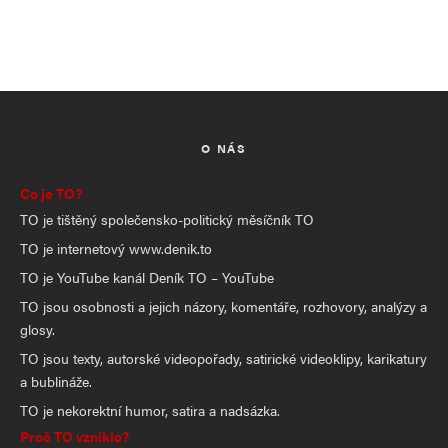
O NÁS
Co je TO?
TO je tištěný společensko-politický měsíčník TO
TO je internetový www.denik.to
TO je YouTube kanál Deník TO – YouTube
TO jsou osobnosti a jejich názory, komentáře, rozhovory, analýzy a
glosy.
TO jsou texty, autorské videopořady, satirické videoklipy, karikatury
a bublináže.
TO je nekorektní humor, satira a nadsázka.
Proč TO vzniklo?