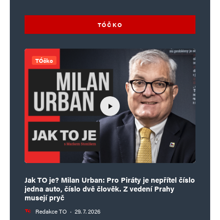
TÓČKO
TÓčko
Jak TO je? Milan Urban: Pro Piráty je nepřítel číslo
jedna auto, číslo dvě člověk. Z vedení Prahy
musejí pryč
Redakce TO
·
29. 7. 2026