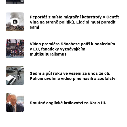
Reportáž z místa migrační katastrofy v Ceutě:
Vina na straně politiků. Lidé si musí poradit
sami
Vláda premiéra Sáncheze patří k posledním
v EU, fanaticky vyznávajícím
multikulturalismus
Sedm a půl roku ve vězení za únos ze cti.
Policie uvolnila video plné násilí a zoufalství
Smutné anglické království za Karla III.