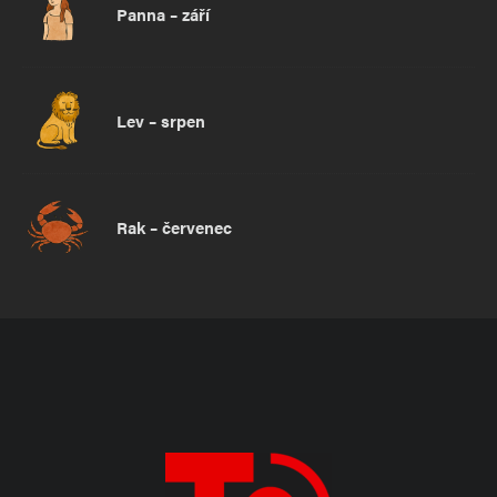
Panna – září
Lev – srpen
Rak – červenec