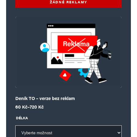
ŽÁDNÉ REKLAMY
Deník TO – verze bez reklam
Rozpětí cen: 60 Kč až 720 Kč
60
Kč
–
720
Kč
DÉLKA