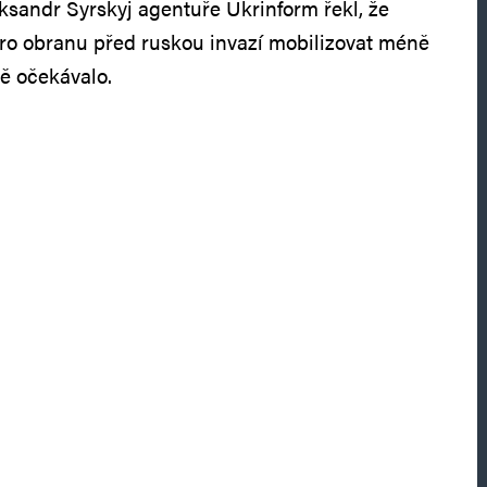
eksandr Syrskyj agentuře Ukrinform řekl, že
o obranu před ruskou invazí mobilizovat méně
ě očekávalo.