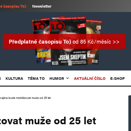
é časopisu To)
Newsletter
Předplatné časopisu To)
od 85 Kč/měsíc >>
R
KULTURA
TÉMA TO
HUMOR
AKTUÁLNÍ ČÍSLO
E-SHOP
rajina bude mobilizovat muže od 25 let
zovat muže od 25 let