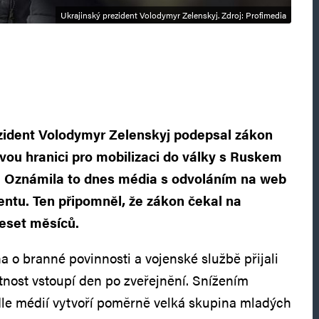
Ukrajinský prezident Volodymyr Zelenskyj. Zdroj: Profimedia
ezident Volodymyr Zelenskyj podepsal zákon
ovou hranici pro mobilizaci do války s Ruskem
t. Oznámila to dnes média s odvoláním na web
ntu. Ten připomněl, že zákon čekal na
eset měsíců.
a o branné povinnosti a vojenské službě přijali
atnost vstoupí den po zveřejnění. Snížením
dle médií vytvoří poměrně velká skupina mladých