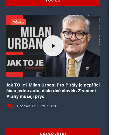
TÓčko
Jak TO je? Milan Urban: Pro Piráty je nepřítel
číslo jedna auto, číslo dvě člověk. Z vedení
Prahy musejí pryč
Redakce TO
·
29. 7. 2026
NEJNOVĚJŠÍ