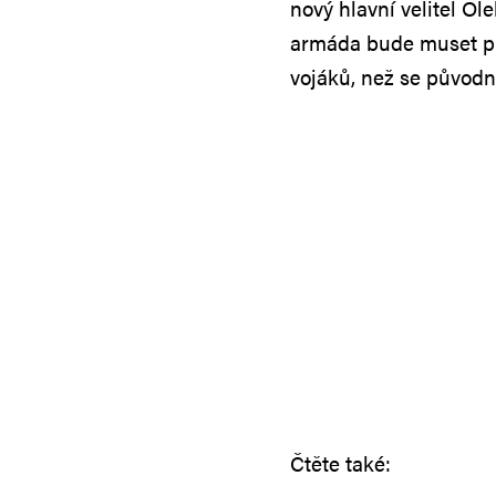
nový hlavní velitel Ol
armáda bude muset pr
vojáků, než se původn
Čtěte také: