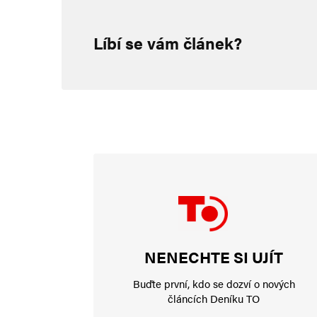
Konopásek
3. 4. 2024 (15:00)
Líbí se vám článek?
Západ bude válčit až do posle
Navigace pro komentář
Starší komentáře
Napsat komentář
Vaše e-mailová adresa nebude zveřejněna.
Vyžadované informace js
Komentář
*
NENECHTE SI UJÍT
Buďte první, kdo se dozví o nových
článcích Deníku TO