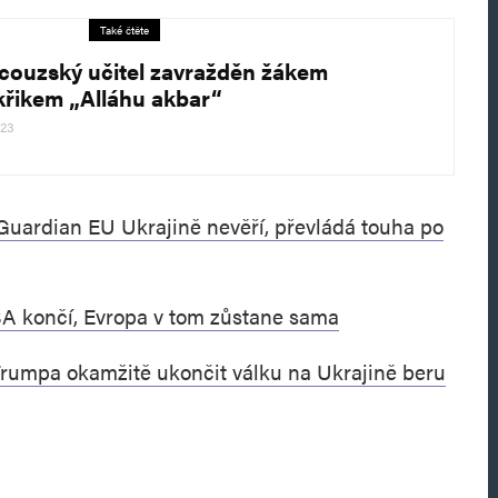
Také čtěte
couzský učitel zavražděn žákem
křikem „Alláhu akbar“
023
uardian EU Ukrajině nevěří, převládá touha po
SA končí, Evropa v tom zůstane sama
Trumpa okamžitě ukončit válku na Ukrajině beru