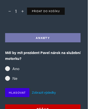
PŘIDAT DO KOŠÍKU
Deník TO – verze bez reklam množství
Alternative:
ANKETY
Měl by mít prezident Pavel nárok na služební
motorku?
Ano
Ne
Zobrazit výsledky
HLASOVAT
TÓČKO