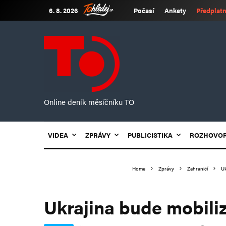
6. 8. 2026
Počasí
Ankety
Předplatn
Online deník měsíčníku TO
VIDEA
ZPRÁVY
PUBLICISTIKA
ROZHOVO
Home
Zprávy
Zahraničí
Uk
Ukrajina bude mobili