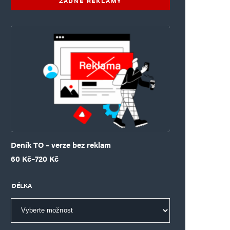
ŽÁDNÉ REKLAMY
Deník TO – verze bez reklam
Rozpětí cen: 60 Kč až 720 Kč
60
Kč
–
720
Kč
DÉLKA