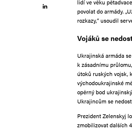
lidí ve věku pětadvace
povolat do armády. „
rozkazy,“ usoudil ser
Vojáků se nedos
Ukrajinská armáda se p
k zásadnímu průlomu,
útoků ruských vojsk, 
východoukrajinské měs
opěrný bod ukrajinskýc
Ukrajincům se nedost
Prezident Zelenskyj lo
zmobilizovat dalších 