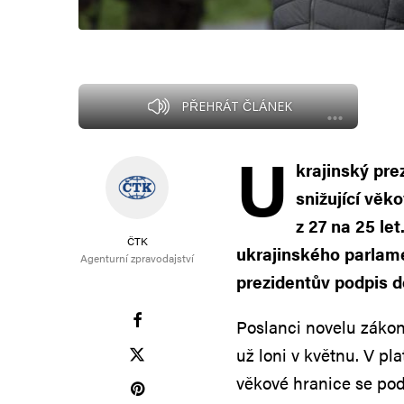
PŘEHRÁT ČLÁNEK
U
krajinský pr
snižující věk
z 27 na 25 le
ČTK
ukrajinského parlame
Agenturní zpravodajství
prezidentův podpis d
Poslanci novelu zákon
už loni v květnu. V pl
věkové hranice se po