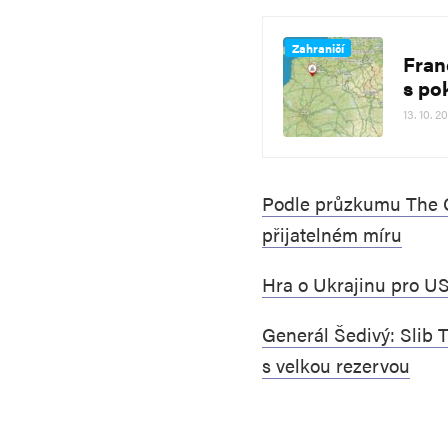
Zahraničí
Fran
s po
13. 10. 2
Podle průzkumu The G
přijatelném míru
Hra o Ukrajinu pro U
Generál Šedivý: Slib 
s velkou rezervou