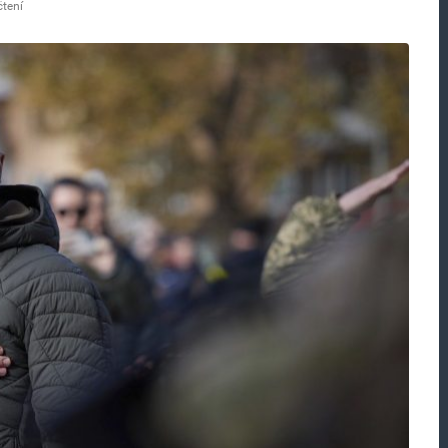
čtení