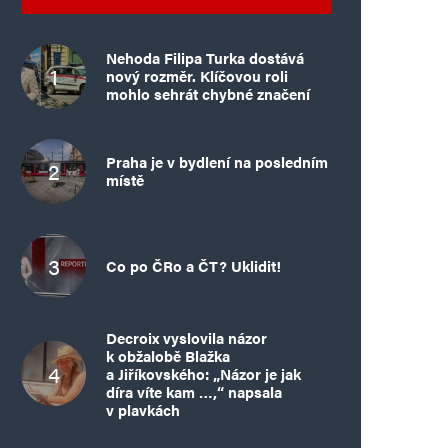
Nehoda Filipa Turka dostává
nový rozměr. Klíčovou roli
mohlo sehrát chybné značení
Praha je v bydlení na posledním
místě
Co po ČRo a ČT? Uklidit!
Decroix vyslovila názor
k obžalobě Blažka
a Jiříkovského: „Názor je jak
díra víte kam …,“ napsala
v plavkách