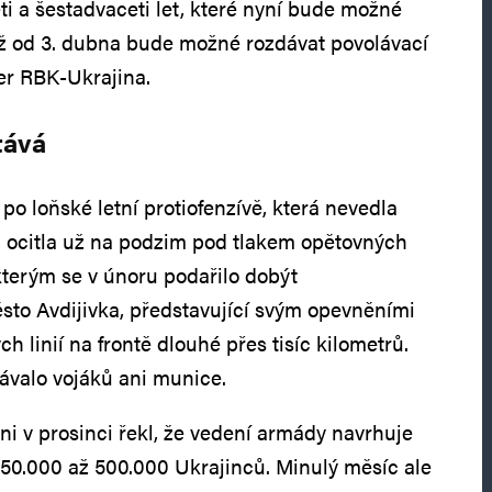
ti a šestadvaceti let, které nyní bude možné
Už od 3. dubna bude možné rozdávat povolávací
ver RBK-Ukrajina.
tává
o loňské letní protiofenzívě, která nevedla
 ocitla už na podzim pod tlakem opětovných
kterým se v únoru podařilo dobýt
to Avdijivka, představující svým opevněními
h linií na frontě dlouhé přes tisíc kilometrů.
ávalo vojáků ani munice.
ni v prosinci řekl, že vedení armády navrhuje
450.000 až 500.000 Ukrajinců. Minulý měsíc ale