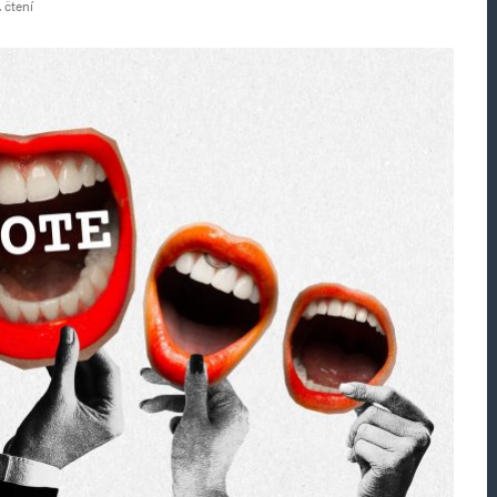
 čtení