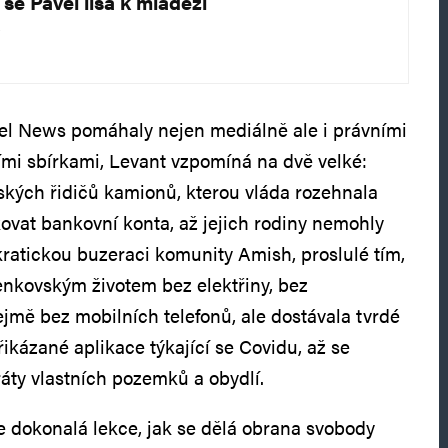
se Pavel lísá k mládeži
el News pomáhaly nejen mediálně ale i právními
mi sbírkami, Levant vzpomíná na dvě velké:
kých řidičů kamionů, kterou vláda rozehnala
kovat bankovní konta, až jejich rodiny nemohly
kratickou buzeraci komunity Amish, proslulé tím,
enkovským životem bez elektřiny, bez
jmě bez mobilních telefonů, ale dostávala tvrdé
ikázané aplikace týkající se Covidu, až se
ráty vlastních pozemků a obydlí.
e dokonalá lekce, jak se dělá obrana svobody