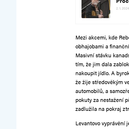
Proč 
2. 1. 2024
Mezi akcemi, kde Reb
obhajobami a finanční
Masivní stávku kanads
tím, že jim dala zablo
nakoupit jídlo. A byro
že žije středověkým v
automobilů, a samozře
pokuty za nestažení př
zadlužila na pokraj zt
Levantovo vyprávění j