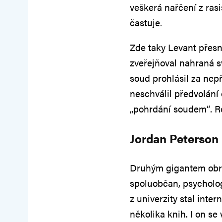
veškerá nařčení z ras
častuje.
Zde taky Levant přesně
zveřejňoval nahraná sv
soud prohlásil za nep
neschválil předvolání
„pohrdání soudem“. Ro
Jordan Peterson
Druhým gigantem obra
spoluobčan, psycholog
z univerzity stal int
několika knih. I on s