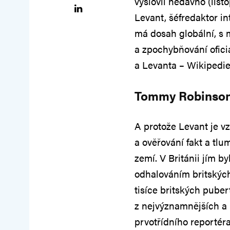
vyslovil nedávno (lis
Levant, šéfredaktor in
má dosah globální, s
a zpochybňování oficiá
a Levanta – Wikipedie
Tommy Robinso
A protože Levant je vz
a ověřování fakt a tl
zemí. V Británii jím b
odhalováním britskýc
tisíce britských pube
z nejvýznamnějších a 
prvotřídního reportér