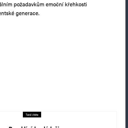
onálním požadavkům emoční křehkosti
entské generace.
Také čtěte