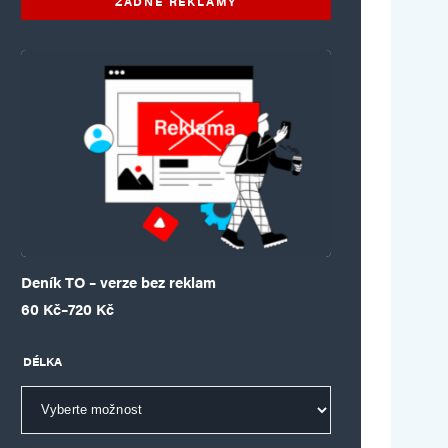
ŽÁDNÉ REKLAMY
Deník TO – verze bez reklam
Rozpětí cen: 60 Kč až 720 Kč
60
Kč
–
720
Kč
DÉLKA