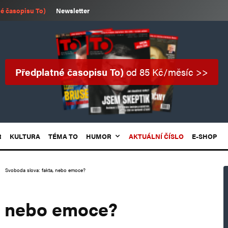
é časopisu To)
Newsletter
Předplatné časopisu To)
od 85 Kč/měsíc >>
R
KULTURA
TÉMA TO
HUMOR
AKTUÁLNÍ ČÍSLO
E-SHOP
Svoboda slova: fakta, nebo emoce?
, nebo emoce?