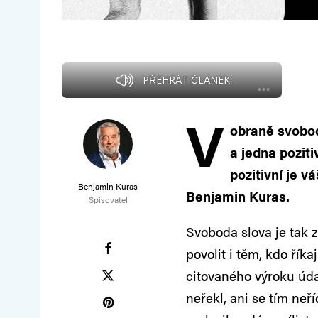
PŘEHRÁT ČLÁNEK
V
obraně svobod
a jedna pozitiv
pozitivní je v
Benjamin Kuras
Benjamin Kuras.
Spisovatel
Svoboda slova je tak z
povolit i těm, kdo říka
citovaného výroku úda
neřekl, ani se tím neří