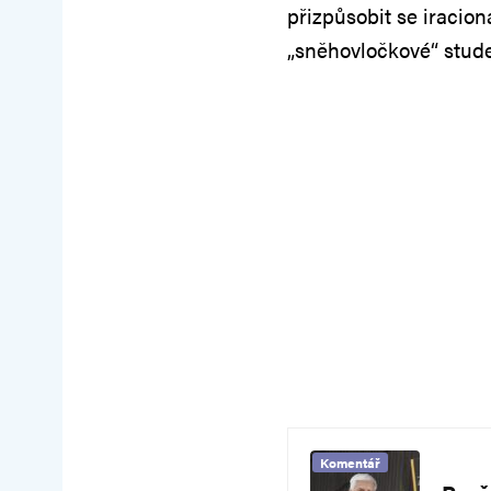
přizpůsobit se iraci
„sněhovločkové“ stud
Komentář