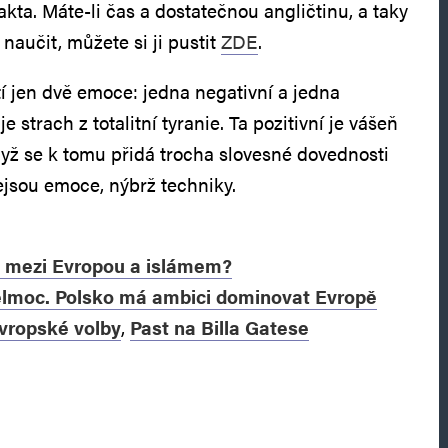
fakta. Máte-li čas a dostatečnou angličtinu, a taky
naučit, můžete si ji pustit
ZDE
.
í jen dvě emoce: jedna negativní a jedna
je strach z totalitní tyranie. Ta pozitivní je vášeň
když se k tomu přidá trocha slovesné dovednosti
ejsou emoce, nýbrž techniky.
 mezi Evropou a islámem?
elmoc. Polsko má ambici dominovat Evropě
evropské volby
,
Past na Billa Gatese