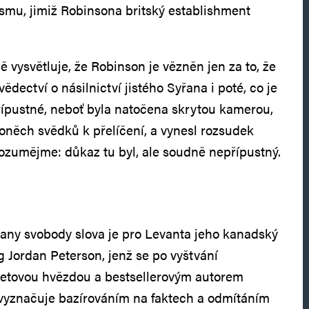
ismu, jimiž Robinsona britský establishment
 vysvětluje, že Robinson je vězněn jen za to, že
ědectví o násilnictví jistého Syřana i poté, co je
řípustné, neboť byla natočena skrytou kamerou,
 oněch svědků k přelíčení, a vynesl rozsudek
zumějme: důkaz tu byl, ale soudně nepřípustný.
ny svobody slova je pro Levanta jeho kanadský
 Jordan Peterson, jenž se po vyštvání
ernetovou hvězdou a bestsellerovým autorem
e vyznačuje bazírováním na faktech a odmítáním