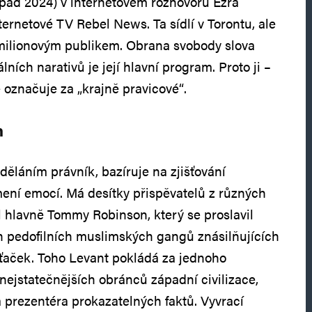
topad 2024) v internetovém rozhovoru Ezra
ternetové TV Rebel News. Ta sídlí v Torontu, ale
 milionovým publikem. Obrana svobody slova
lních narativů je její hlavní program. Proto ji –
 označuje za „krajně pravicové“.
n
děláním právník, bazíruje na zjišťování
umení emocí. Má desítky přispěvatelů z různých
yl hlavně Tommy Robinson, který se proslavil
h pedofilních muslimských gangů znásilňujících
rťaček. Toho Levant pokládá za jednoho
nejstatečnějších obránců západní civilizace,
a prezentéra prokazatelných faktů. Vyvrací