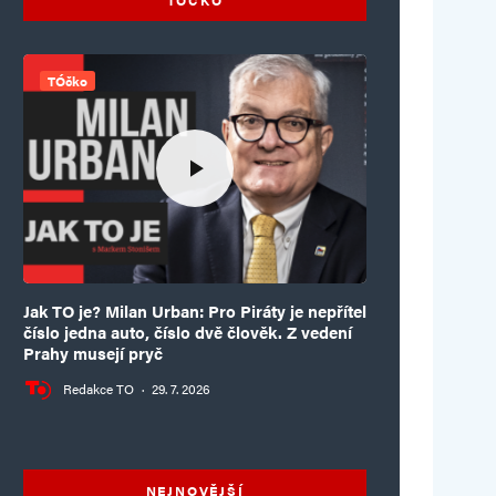
TÓčko
Jak TO je? Milan Urban: Pro Piráty je nepřítel
číslo jedna auto, číslo dvě člověk. Z vedení
Prahy musejí pryč
Redakce TO
·
29. 7. 2026
NEJNOVĚJŠÍ