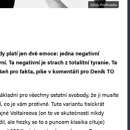
Zdroj: Profimedia
y platí jen dvě emoce: jedna negativní
ní. Ta negativní je strach z totalitní tyranie. Ta
ášeň pro fakta, píše v komentáři pro Deník TO
ákladní pro všechny ostatní svobody, že ji musíte
jí, co je vám protivné. Tuto variantu tisíckrát
jně Voltaireova (on to ve skutečnosti nikdy
dil, ale hezky se to s puncem klasika cituje)