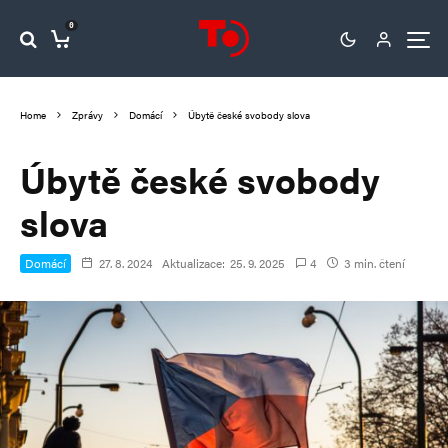
0
Home
Zprávy
Domácí
Úbytě české svobody slova
Úbytě české svobody
slova
Domácí
27. 8. 2024
Aktualizace:
25. 9. 2025
4
3 min. čtení