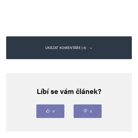
UKÁZAT KOMENTÁŘE (4)
hloubal
Odpovědět
27. 8. 2024 (9:40)
Líbí se vám článek?
Německá pozice žádá stop migrantům ze Sýrie
a Afghánistánu. Podle vládní SPD to nejde.
0
0
Sociálnědemokratická strana Německa (SPD) je
německá levicová politická strana, nejstarší