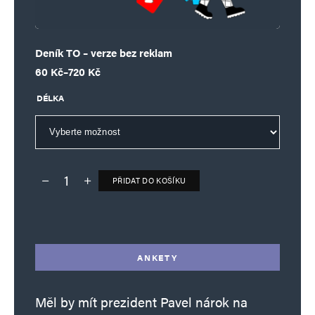
Deník TO – verze bez reklam
Rozpětí cen: 60 Kč až 720 Kč
60
Kč
–
720
Kč
DÉLKA
PŘIDAT DO KOŠÍKU
Deník TO – verze bez reklam množství
Alternative:
ANKETY
Měl by mít prezident Pavel nárok na