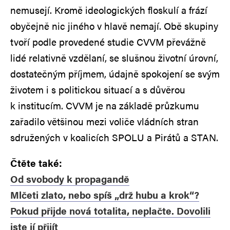
nemusejí. Kromě ideologických floskulí a frází
obyčejně nic jiného v hlavě nemají. Obě skupiny
tvoří podle provedené studie CVVM převážně
lidé relativně vzdělaní, se slušnou životní úrovní,
dostatečným příjmem, údajně spokojení se svým
životem i s politickou situací a s důvěrou
k institucím. CVVM je na základě průzkumu
zařadilo většinou mezi voliče vládních stran
sdružených v koalicích SPOLU a Pirátů a STAN.
Čtěte také:
Od svobody k propagandě
Mlčeti zlato, nebo spíš „drž hubu a krok“?
Pokud přijde nová totalita, neplačte. Dovolili
jste jí přijít