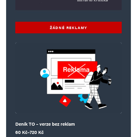
Vaše e-mailová adresa nebude zveřejněna.
Vyžadované informace jsou
označeny
*
ŽÁDNÉ REKLAMY
Komentář
*
Jméno
*
Deník TO – verze bez reklam
E-mail
*
Webová stránka
Rozpětí cen: 60 Kč až 720 Kč
60
Kč
–
720
Kč