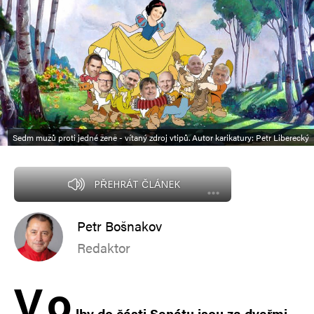
Sedm mužů proti jedné ženě - vítaný zdroj vtipů. Autor karikatury: Petr Liberecký
PŘEHRÁT ČLÁNEK
Petr Bošnakov
Redaktor
V
o
lby do části Senátu jsou za dveřmi.