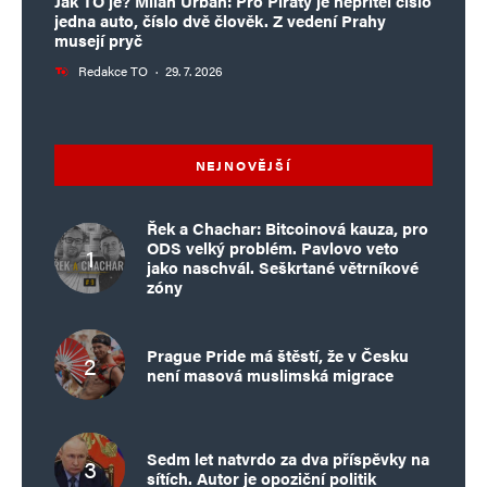
Jak TO je? Milan Urban: Pro Piráty je nepřítel číslo
jedna auto, číslo dvě člověk. Z vedení Prahy
musejí pryč
Redakce TO
·
29. 7. 2026
NEJNOVĚJŠÍ
Řek a Chachar: Bitcoinová kauza, pro
ODS velký problém. Pavlovo veto
jako naschvál. Seškrtané větrníkové
zóny
Prague Pride má štěstí, že v Česku
není masová muslimská migrace
Sedm let natvrdo za dva příspěvky na
sítích. Autor je opoziční politik