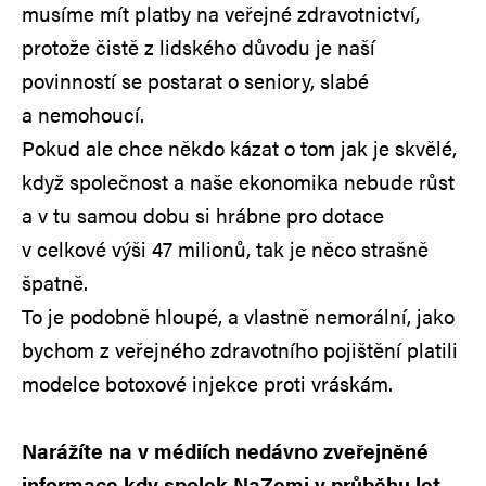
musíme mít platby na veřejné zdravotnictví,
protože čistě z lidského důvodu je naší
povinností se postarat o seniory, slabé
a nemohoucí.
Pokud ale chce někdo kázat o tom jak je skvělé,
když společnost a naše ekonomika nebude růst
a v tu samou dobu si hrábne pro dotace
v celkové výši 47 milionů, tak je něco strašně
špatně.
To je podobně hloupé, a vlastně nemorální, jako
bychom z veřejného zdravotního pojištění platili
modelce botoxové injekce proti vráskám.
Narážíte na v médiích nedávno zveřejněné
informace kdy spolek NaZemi v průběhu let