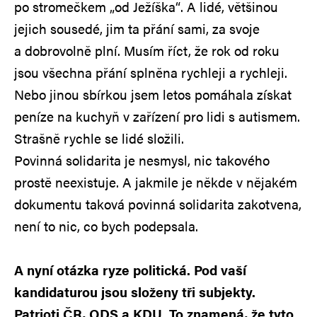
po stromečkem „od Ježíška“. A lidé, většinou
jejich sousedé, jim ta přání sami, za svoje
a dobrovolně plní. Musím říct, že rok od roku
jsou všechna přání splněna rychleji a rychleji.
Nebo jinou sbírkou jsem letos pomáhala získat
peníze na kuchyň v zařízení pro lidi s autismem.
Strašně rychle se lidé složili.
Povinná solidarita je nesmysl, nic takového
prostě neexistuje. A jakmile je někde v nějakém
dokumentu taková povinná solidarita zakotvena,
není to nic, co bych podepsala.
A nyní otázka ryze politická. Pod vaší
kandidaturou jsou složeny tři subjekty.
Patrioti ČR, ODS a KDU. To znamená, že tyto