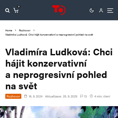
0
Home
Rozhovor
Vladimíra Ludková: Chci hájit konzervativní a neprogresivní pohled na svět
Vladimíra Ludková: Chci
hájit konzervativní
a neprogresivní pohled
na svět
Rozhovor
16. 9. 2024
Aktualizace:
25. 9. 2025
13
4 min. čtení