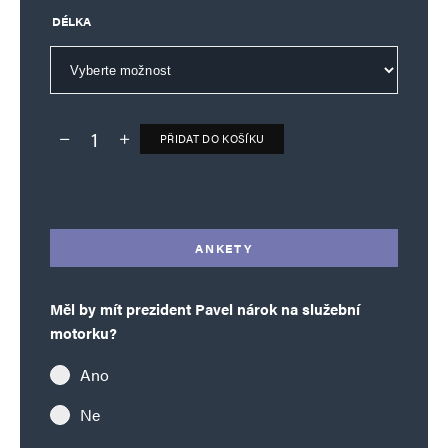
DÉLKA
Uložit do prohlížeče jméno, e-mail a webovou stránku pro budoucí
komentáře.
Informujte mě o nových komentářích e-mailem.
PŘIDAT DO KOŠÍKU
Deník TO – verze bez reklam množství
Alternative:
Informujte mě o nových příspěvcích e-mailem.
Alternative:
ANKETY
Měl by mít prezident Pavel nárok na služební
motorku?
Ano
Ne