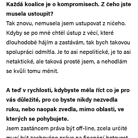
Každá koalice je o kompromisech. Z čeho jste
musela ustoupit?
Tak znovu, nemusela jsem ustupovat z ničeho.
Kdyby se po mně chtěl ústup z věcí, které
dlouhodobě hájím a zastávám, tak bych takovou
spolupráci odmítla. Je to asi nepolitické, je to asi
netaktické, ale taková prostě jsem, a nehodlám
se kvůli tomu měnit.
A teď v rychlosti, kdybyste měla říct co je pro
vás důležité, pro co byste nikdy nezvedla
ruku, nebo naopak zvedla, mimo oblasti, ve
kterých se pohybujete.
Jsem zastáncem práva být off-line, zcela určitě
musí být zachováno právo na finanční hotovost.