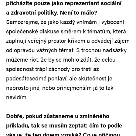
přicházíte pouze jako reprezentant sociální
a zdravotní politiky. Není to málo?
Samozřejmě, že jako každý vnímám i vybočení
společenské diskuse směrem k tématům, která
zaplňují veřejný prostor křikem a odvádějí zájem
od opravdu vážných témat. S trochou nadsázky
můžeme říct, že by se mohlo zdát, že celou
společnost trápí záchody pro třetí až
padesátesedmé pohlaví, ale skutečnost je
naprosto jiná, nebo přinejmenším já to tak
nevidím.
Dobře, pokud zůstaneme u zmíněného
příkladu, tak se musím zeptat: čím to podle
vás je, že ten dojem vzniká? Co je příčinou