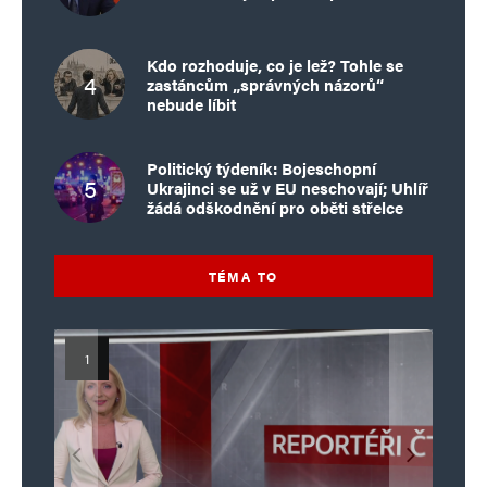
Kdo rozhoduje, co je lež? Tohle se
zastáncům „správných názorů“
nebude líbit
Politický týdeník: Bojeschopní
Ukrajinci se už v EU neschovají; Uhlíř
žádá odškodnění pro oběti střelce
TÉMA TO
Islamistický teror v EU, 6. díl:
Mýty o Václavu Klausovi:
Vymíráme a politici lžou:
Islamistický teror v EU, 5. díl:
Brutální poprava 85letého
Pivo, jazz, hádky, loajalita
porodnost nezachrání