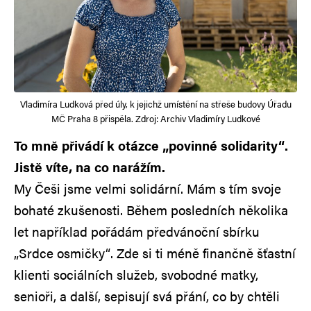
Vladimíra Ludková před úly, k jejichž umístění na střeše budovy Úřadu
MČ Praha 8 přispěla. Zdroj: Archiv Vladimíry Ludkové
To mně přivádí k otázce „povinné solidarity“.
Jistě víte, na co narážím.
My Češi jsme velmi solidární. Mám s tím svoje
bohaté zkušenosti. Během posledních několika
let například pořádám předvánoční sbírku
„Srdce osmičky“. Zde si ti méně finančně šťastní
klienti sociálních služeb, svobodné matky,
senioři, a další, sepisují svá přání, co by chtěli