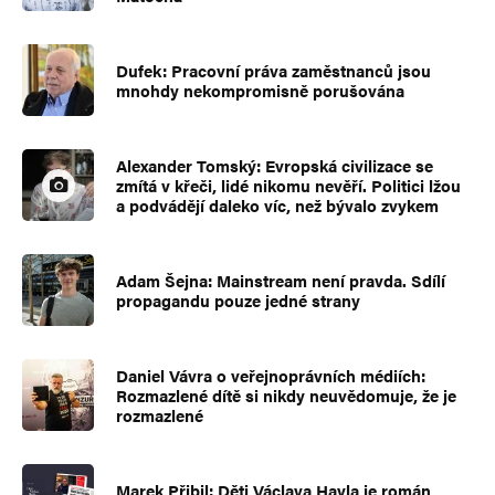
Dufek: Pracovní práva zaměstnanců jsou
mnohdy nekompromisně porušována
Alexander Tomský: Evropská civilizace se
zmítá v křeči, lidé nikomu nevěří. Politici lžou
a podvádějí daleko víc, než bývalo zvykem
Adam Šejna: Mainstream není pravda. Sdílí
propagandu pouze jedné strany
Daniel Vávra o veřejnoprávních médiích:
Rozmazlené dítě si nikdy neuvědomuje, že je
rozmazlené
Marek Přibil: Děti Václava Havla je román