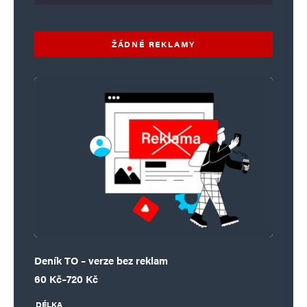
ŽÁDNÉ REKLAMY
Deník TO – verze bez reklam
Rozpětí cen: 60 Kč až 720 Kč
60
Kč
–
720
Kč
DÉLKA