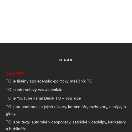
O NÁS
Co je TO?
TO je tištěný společensko-politický měsíčník TO
TO je internetový www.denik.to
TO je YouTube kanál Deník TO – YouTube
TO jsou osobnosti a jejich názory, komentáře, rozhovory, analýzy a
glosy.
TO jsou texty, autorské videopořady, satirické videoklipy, karikatury
a bublináže.