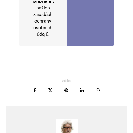
naleznete v
Informujte mě o nových příspěvcích e-mailem.
našich
Alternative:
zásadách
ochrany
osobních
údajů
.
Sdílet