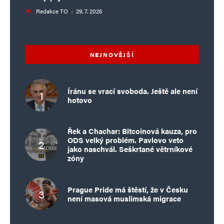
Redakce TO
·
29. 7. 2026
NEJNOVĚJŠÍ
Íránu se vrací svoboda. Ještě ale není
hotovo
Řek a Chachar: Bitcoinová kauza, pro
ODS velký problém. Pavlovo veto
jako naschvál. Seškrtané větrníkové
zóny
Prague Pride má štěstí, že v Česku
není masová muslimská migrace