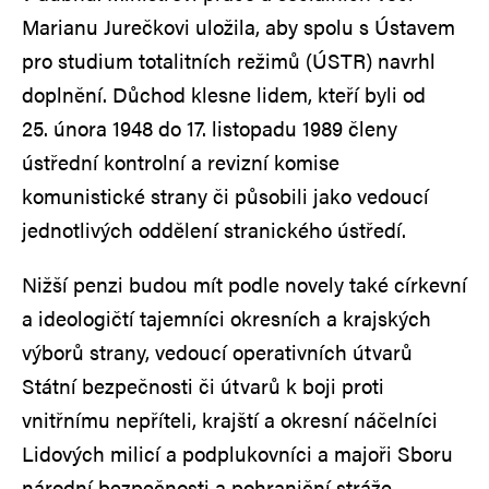
Marianu Jurečkovi uložila, aby spolu s Ústavem
pro studium totalitních režimů (ÚSTR) navrhl
doplnění. Důchod klesne lidem, kteří byli od
25. února 1948 do 17. listopadu 1989 členy
ústřední kontrolní a revizní komise
komunistické strany či působili jako vedoucí
jednotlivých oddělení stranického ústředí.
Nižší penzi budou mít podle novely také církevní
a ideologičtí tajemníci okresních a krajských
výborů strany, vedoucí operativních útvarů
Státní bezpečnosti či útvarů k boji proti
vnitřnímu nepříteli, krajští a okresní náčelníci
Lidových milicí a podplukovníci a majoři Sboru
národní bezpečnosti a pohraniční stráže.