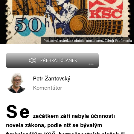
Poštovní známka z období socialismu. Zdroj: Profimedia
PŘEHRÁT ČLÁNEK
Petr Žantovský
Komentátor
S
e
začátkem září nabyla účinnosti
novela zákona, podle níž se bývalým