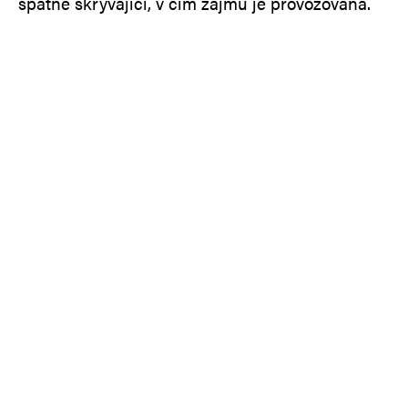
špatně skrývající, v čím zájmu je provozována.