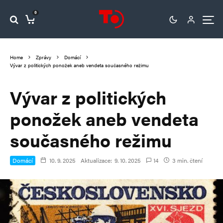
0
Home
Zprávy
Domácí
Vývar z politických ponožek aneb vendeta současného režimu
Vývar z politických
ponožek aneb vendeta
současného režimu
Domácí
10. 9. 2025
Aktualizace:
9. 10. 2025
14
3 min. čtení