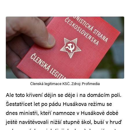
Členská legitimace KSČ. Zdroj: Profimedia
Ale toto křivení dějin se děje i na domácím poli.
Šestatřicet let po pádu Husákova režimu se
dnes ministři, kteří namnoze v Husákově době
ještě navštěvovali nižší stupně škol, buší v hruď