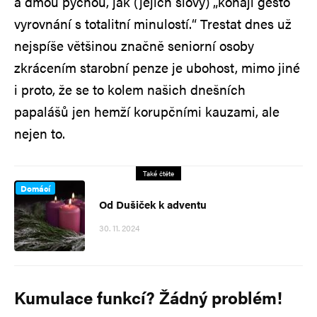
a dmou pýchou, jak (jejich slovy) „konají gesto
vyrovnání s totalitní minulostí.“ Trestat dnes už
nejspíše většinou značně seniorní osoby
zkrácením starobní penze je ubohost, mimo jiné
i proto, že se to kolem našich dnešních
papalášů jen hemží korupčními kauzami, ale
nejen to.
Také čtěte
Domácí
Od Dušiček k adventu
30. 11. 2024
Kumulace funkcí? Žádný problém!