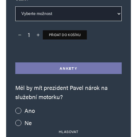
PŘIDAT DO KOŠÍKU
Deník TO – verze bez reklam množství
Alternative:
ANKETY
Měl by mít prezident Pavel nárok na
služební motorku?
Ano
Ne
HLASOVAT