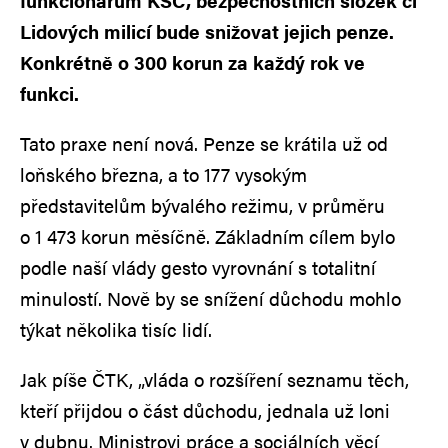
funkcionářům KSČ, bezpečnostních složek či
Lidových milicí bude snižovat jejich penze.
Konkrétně o 300 korun za každý rok ve
funkci.
Tato praxe není nová. Penze se krátila už od
loňského března, a to 177 vysokým
představitelům bývalého režimu, v průměru
o 1 473 korun měsíčně. Základním cílem bylo
podle naší vlády gesto vyrovnání s totalitní
minulostí. Nově by se snížení důchodu mohlo
týkat několika tisíc lidí.
Jak píše ČTK, „vláda o rozšíření seznamu těch,
kteří přijdou o část důchodu, jednala už loni
v dubnu. Ministrovi práce a sociálních věcí