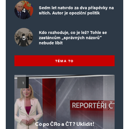
Sedm let natvrdo za dva příspěvky na
sítích. Autor je opoziční politik
Kdo rozhoduje, co je lež? Tohle se
zastáncům „správných názorů“
nebude líbit
TÉMA TO
Islamistický teror v EU, 6. díl:
Mýty o Václavu Klausovi:
Vymíráme a politici lžou:
Islamistický teror v EU, 5. díl:
Brutální poprava 85letého
Pivo, jazz, hádky, loajalita
porodnost nezachrání
katolického kněze Jacquese
Pim Fortuyn: Muž, který se
Krvavé oslavy pádu Bastily
dotace, byty ani zkrácené
i humor. Jakl boří legendy
Co po ČRo a ČT? Uklidit!
o bývalém prezidentovi
nestihl stát premiérem
Hamela
úvazky
v Nice