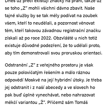
Dnes už přeci existují značky na přání, takže už
se toho „Z“ mohli všichni dávno zbavit. Naše
tajné služby by se tak měly podívat na zoubek
všem, kteří to neudělali, a pozornost věnovat
těm, kteří takovou závadnou registrační značku
získali až po roce 2022. Obzvláště u nich totiž
existuje důvodné podezření, že to udělali proto,
aby tím demonstrovali svou proruskou orientaci.
Odstranění „Z“ z veřejného prostoru je však
pouze polovičatým řešením a málo ráznou
odpovědí Moskvě na její hybridní útoky. Je třeba
jej odstranit i z naší abecedy a ve slovech ho
pak buď úplně vynechávat, nebo nahrazovat
měkčí variantou „Ž“. Přičemž sám Tomáš