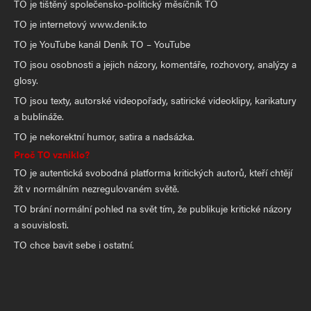
TO je tištěný společensko-politický měsíčník TO
TO je internetový www.denik.to
TO je YouTube kanál Deník TO – YouTube
TO jsou osobnosti a jejich názory, komentáře, rozhovory, analýzy a
glosy.
TO jsou texty, autorské videopořady, satirické videoklipy, karikatury
a bublináže.
TO je nekorektní humor, satira a nadsázka.
Proč TO vzniklo?
TO je autentická svobodná platforma kritických autorů, kteří chtějí
žít v normálním nezregulovaném světě.
TO brání normální pohled na svět tím, že publikuje kritické názory
a souvislosti.
TO chce bavit sebe i ostatní.