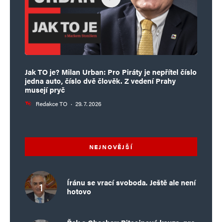
Martin Klimánek
Odpovědět
14. 5. 2025 (21:38)
Jak TO je? Milan Urban: Pro Piráty je nepřítel číslo
No Zdechlina by se mohl přejmenovat na
jedna auto, číslo dvě člověk. Z vedení Prahy
Čurákovský na a Zelenský na Fialenkovský…
musejí pryč
Redakce TO
·
29. 7. 2026
Jarek
Odpovědět
NEJNOVĚJŠÍ
15. 5. 2025 (2:02)
A Klimánek by se mohl přejmenovat na
Íránu se vrací svoboda. Ještě ale není
Kokotek.
hotovo