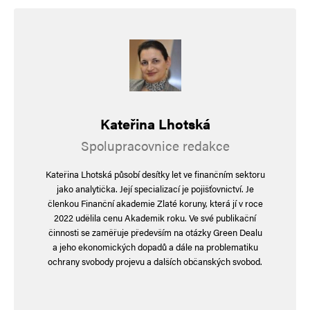
maskovaný proputinovský manifest. Proč ho ČT
dávno nepřejmenovala na „AY-kvíz“? No jasně.
Vždyť kdo chce AZ, podporuje tanky. Názorem
PCBDC je, že touto logikou by měl být zakázán
i nápoj ZON a každá firma se ZIPem v názvu
okamžitě přejmenována – například na „ŽIP
Kateřina Lhotská
Systems“.
Spolupracovnice redakce
📚 Zcela mimořádný je výsměšný útok na
Kateřina Lhotská působí desítky let ve finančním sektoru
premiéra Fialu za knihu „Petr Fiala od A do Z“,
jako analytička. Její specializací je pojišťovnictví. Je
členkou Finanční akademie Zlaté koruny, která jí v roce
která by se podle autorky měla přejmenovat
2022 udělila cenu Akademik roku. Ve své publikační
nebo stáhnout z oběhu – a autor by měl vrátit
činnosti se zaměřuje především na otázky Green Dealu
a jeho ekonomických dopadů a dále na problematiku
honorář, pokud si ji tedy někdo vůbec koupil.
ochrany svobody projevu a dalších občanských svobod.
Inu, nelítostný osud postihuje i literaturu: kdo si
troufne napsat encyklopedii, končí jako