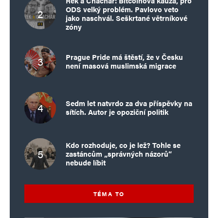
Řek a Chachar: Bitcoinová kauza, pro
ODS velký problém. Pavlovo veto
Jedinej pravej Paul C*mball
Odpovědět
jako naschvál. Seškrtané větrníkové
zóny
15. 5. 2025 (5:57)
JDI DO PÍČI TY KRYPLE, CO SI ANI NEUMÍ
Prague Pride má štěstí, že v Česku
VYMYSLET ORIGINÁLNÍ PŘEZDÍVKU!
není masová muslimská migrace
Skutečnej C*mball jsem já. Tenhle pitomec mě
jenom kopíruje. Od momentu co mi redakce
Sedm let natvrdo za dva příspěvky na
sítích. Autor je opoziční politik
tohohle zkurvenýho dezoplátku, plná čůráků,
smazala komenty jsem sem nic nepsal. Hajzle
Kdo rozhoduje, co je lež? Tohle se
zasranej já ti dám mi krást mojí přezdívku. Táhni
zastáncům „správných názorů“
nebude líbit
do píči ty šmejde.
A do píči proč nejde odeslat koment kde se
TÉMA TO
jmenuju Paul C*mball??????? To ste fakt tak