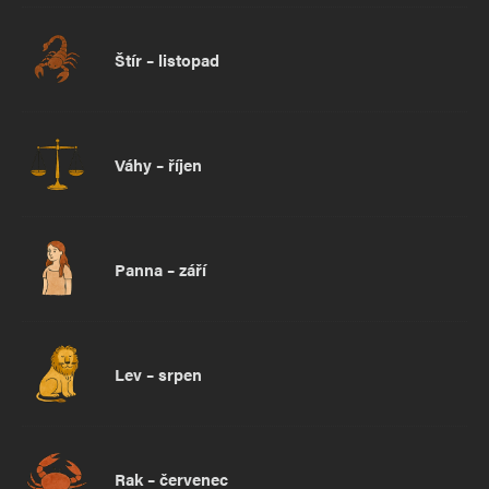
Štír – listopad
Váhy – říjen
Panna – září
Lev – srpen
Rak – červenec