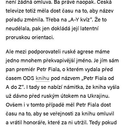
není žádná omluva. Ba právě naopak. Česká
televize totiž měla dost času na to, aby název
pořadu změnila. Třeba na „A-Y kvíz“. Že to
neudělala, pak jen dokládá její latentní
proruskou orientaci.
Ale mezi podporovateli ruské agrese máme
jedno mnohem překvapivější jméno. Je jím sám
pan premiér Petr Fiala, o kterém vydala před
časem ODS
knihu
pod názvem „Petr Fiala od
A do Z“. I tady se nabízí námitka, že kniha vyšla
už dávno před ruským útokem na Ukrajinu.
Ovšem i v tomto případě měl Petr Fiala dost
času na to, aby se veřejnosti za knihu omluvil
a vrátil honoráře, které za ni utržil. Tedy pokud