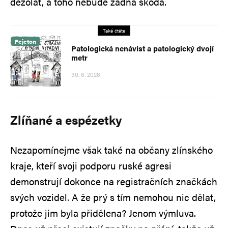
dezolát, a toho nebude žádná škoda.
Také čtěte
Fejeton
Patologická nenávist a patologický dvojí
metr
30. 6. 2026
Zlíňané a espézetky
Nezapomínejme však také na občany zlínského
kraje, kteří svoji podporu ruské agresi
demonstrují dokonce na registračních značkách
svých vozidel. A že prý s tím nemohou nic dělat,
protože jim byla přidělena? Jenom výmluva.