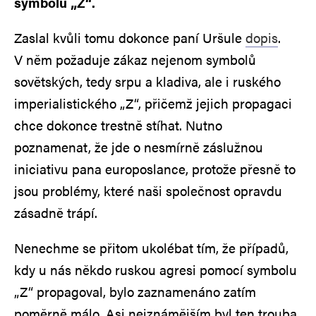
symbolu „Z“.
Zaslal kvůli tomu dokonce paní Uršule
dopis
.
V něm požaduje zákaz nejenom symbolů
sovětských, tedy srpu a kladiva, ale i ruského
imperialistického „Z“, přičemž jejich propagaci
chce dokonce trestně stíhat. Nutno
poznamenat, že jde o nesmírně záslužnou
iniciativu pana europoslance, protože přesně to
jsou problémy, které naši společnost opravdu
zásadně trápí.
Nenechme se přitom ukolébat tím, že případů,
kdy u nás někdo ruskou agresi pomocí symbolu
„Z“ propagoval, bylo zaznamenáno zatím
poměrně málo. Asi nejznámějším byl ten trouba,