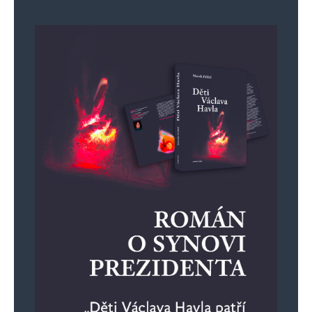
Zlínského kraje vyměnili espézetky, protože
písmeno „Z“ na značce může být důkazem
proruské orientace. Názorem PCBDC je, že to je
brilantní způsob, jak rozpoutat udavačství
v nové podobě – „Z máš na autě? Voláme BIS.“
Už chybí jen seznamy „Z-kolaborantů“
zveřejněné na billboardech pod heslem „Kdo má
Z, ten zradil.“
💡 A závěr? Autorka navrhuje zcela odstranit
písmeno „Z“ z abecedy. Nahraďme ho „Ž“.
Zdechovský se tak může sám přejmenovat,
nejlépe rovnou na „Ždechovský“. Což je geniální
nápad, protože tím se vyřeší vše: propaganda,
válka i špatné scrabble skóre.