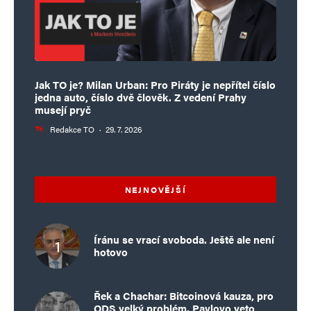
Jak TO je? Milan Urban: Pro Piráty je nepřítel číslo
jedna auto, číslo dvě člověk. Z vedení Prahy
musejí pryč
Redakce TO
·
29. 7. 2026
NEJNOVĚJŠÍ
Íránu se vrací svoboda. Ještě ale není
hotovo
Řek a Chachar: Bitcoinová kauza, pro
ODS velký problém. Pavlovo veto