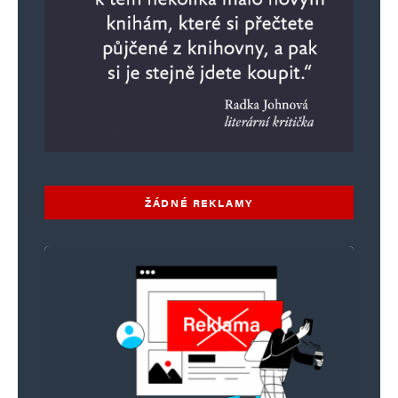
Napsat komentář
Vaše e-mailová adresa nebude zveřejněna.
Vyžadované informace jsou
označeny
*
Komentář
*
ŽÁDNÉ REKLAMY
Jméno
*
E-mail
*
Webová stránka