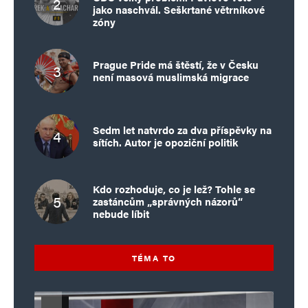
jako naschvál. Seškrtané větrníkové
zóny
Prague Pride má štěstí, že v Česku
není masová muslimská migrace
Sedm let natvrdo za dva příspěvky na
sítích. Autor je opoziční politik
Kdo rozhoduje, co je lež? Tohle se
zastáncům „správných názorů“
nebude líbit
TÉMA TO