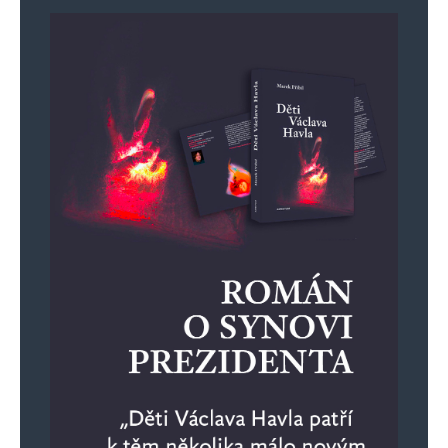
Samotná EGD eviduje žádosti o připojení
výkonu mařičů o velikosti přes 300 MW, z toho
ve většině jde právě o „fény“.
Nebylo by lepší postavit Dlouhé stráně 2?
Potřebujeme další důkaz zvrácenosti EU Green
Dealu, ministrů průmyslu STAN a mživotního
prostředí Hladíka KDU?
Zavřít fungující ekologicky odsířené elektrárny,
v Německu i jaderné, postavit neekologické
čínské větrníky a slunečníky za naše stovky
miliard kvůli strašlivému oteplování a pak za
další miliardy nakoupit fény a oteplovat???