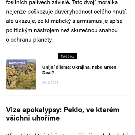
fosilních palivech závislé. Tato dvojí morálka
nejenže poškozuje důvěryhodnost celého hnutí,
ale ukazuje, že klimatický alarmismus je spíše
politickým nástrojem než skutečnou snahou
o ochranu planety.
Také čtěte
Komentář
Unijní dilema: Ukrajina, nebo Green
Deal?
24. 2. 2025
Vize apokalypsy: Peklo, ve kterém
všichni uhoříme