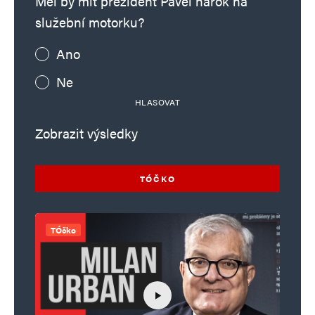
Měl by mít prezident Pavel nárok na
služební motorku?
Ano
Ne
HLASOVAT
Zobrazit výsledky
TÓČKO
TÓčko