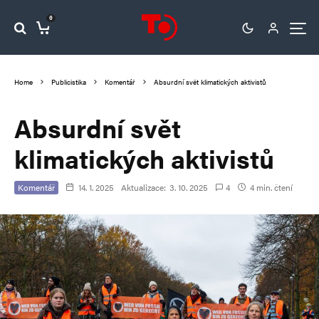
0
Home
Publicistika
Komentář
Absurdní svět klimatických aktivistů
Absurdní svět
klimatických aktivistů
Komentář
14. 1. 2025
Aktualizace:
3. 10. 2025
4
4 min. čtení