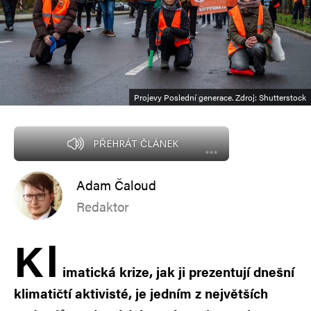
Projevy Poslední generace. Zdroj: Shutterstock
PŘEHRÁT ČLÁNEK
Adam Čaloud
Redaktor
K
l
imatická krize, jak ji prezentují dnešní
klimatičtí aktivisté, je jedním z největších