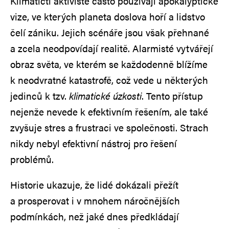
Klimatičtí aktivisté často používají apokalyptické
vize, ve kterých planeta doslova hoří a lidstvo
čelí zániku. Jejich scénáře jsou však přehnané
a zcela neodpovídají realitě. Alarmisté vytvářejí
obraz světa, ve kterém se každodenně blížíme
k neodvratné katastrofě, což vede u některých
jedinců k tzv.
klimatické úzkosti
. Tento přístup
nejenže nevede k efektivním řešením, ale také
zvyšuje stres a frustraci ve společnosti. Strach
nikdy nebyl efektivní nástroj pro řešení
problémů.
Historie ukazuje, že lidé dokázali přežít
a prosperovat i v mnohem náročnějších
podmínkách, než jaké dnes předkládají