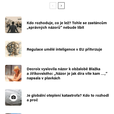
Kdo rozhoduje, co je lež? Tohle se zastáncům
„správných názorů“ nebude líbit
Regulace umělé inteligence v EU přitvrzuje
Decroix vyslovila názor k obžalobě Blažka
a Jiříkovského: „Názor je jak díra víte kam …,“
napsala v plavkách
Je globální oteplení katastrofa? Kdo to rozhodl
a proč