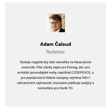
14. 1. 2025 (14:42)
irozhlas 14.1.2025: V Česku mají vyrůst obří fény
na maření přebytečné energie. Něco je tu hodně
špatně, říkají energetici.
Do distribučních soustav se mohou výhledově
Adam Čaloud
připojit zařízení na maření energie o kapacitě
Redaktor
kolem tisíce megawattů. Stejný výkon má jeden
Studuje magisterský obor slavistika na Masarykově
jaderný blok Temelína. Důvodem je růst
univerzitě. Píše články nejen pro Finmag, ale i pro
záporných cen elektřiny na trhu.
armádní zpravodajské weby, například CZDEFENCE, a
pro popularizační tištěné časopisy, zejména 100+1
Za poslední rok v Česku výrazně narostl počet
zahraničních zajímavostí. Současně publikuje analýzy a
žádostí o připojení takzvaných mařičů elektřiny
komentáře pro Deník TO.
do distribučních sítí. Rapidní zájem o tuto
technologii, která nejčastěji pracuje na principu
fénu, zaznamenává jak největší ČEZ Distribuce,