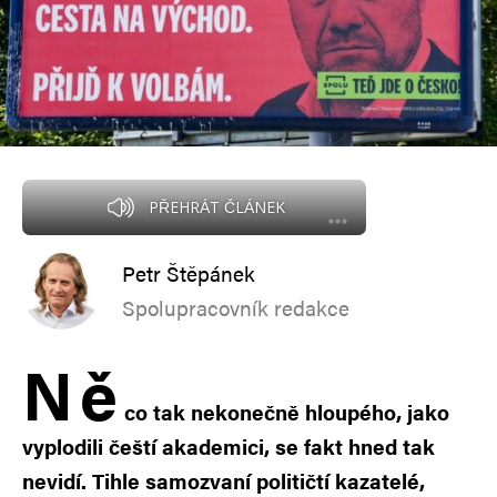
PŘEHRÁT ČLÁNEK
Petr Štěpánek
Spolupracovník redakce
N
ě
co tak nekonečně hloupého, jako
vyplodili čeští akademici, se fakt hned tak
nevidí. Tihle samozvaní političtí kazatelé,