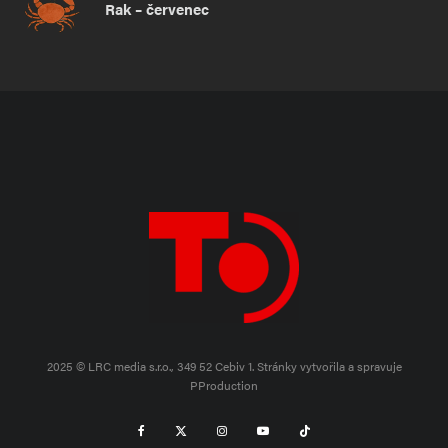
Rak – červenec
2025 © LRC media s.r.o., 349 52 Cebiv 1.
Stránky vytvořila a spravuje
PProduction