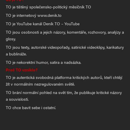
TO je tištěný společensko-politický měsíčník TO
TO je internetový www.denik.to
TO je YouTube kanál Deník TO – YouTube
TO jsou osobnosti a jejich názory, komentáře, rozhovory, analýzy a
glosy.
TO jsou texty, autorské videopořady, satirické videoklipy, karikatury
a bublináže.
TO je nekorektní humor, satira a nadsázka.
Proč TO vzniklo?
TO je autentická svobodná platforma kritických autorů, kteří chtějí
žít v normálním nezregulovaném světě.
TO brání normální pohled na svět tím, že publikuje kritické názory
a souvislosti.
TO chce bavit sebe i ostatní.