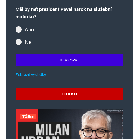
Měl by mít prezident Pavel nárok na služební
motorku?
Ano
Ne
HLASOVAT
Zobrazit výsledky
TÓČKO
TÓčko