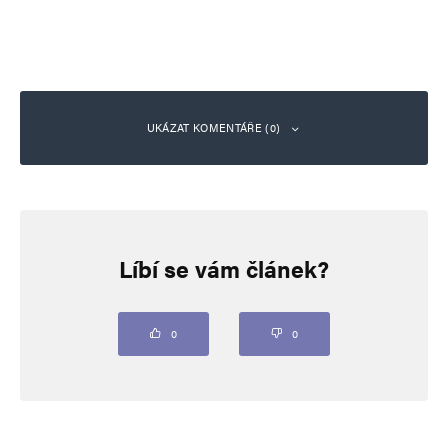
UKÁZAT KOMENTÁŘE (0)
Napsat komentář
Líbí se vám článek?
Vaše e-mailová adresa nebude zveřejněna.
Vyžadované informace jsou
označeny
*
Komentář
*
0
0