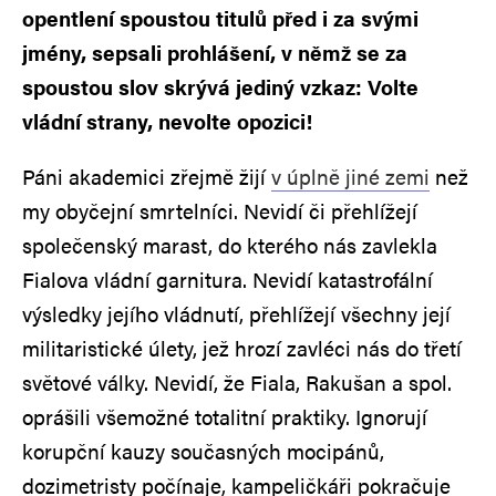
opentlení spoustou titulů před i za svými
jmény, sepsali prohlášení, v němž se za
spoustou slov skrývá jediný vzkaz: Volte
vládní strany, nevolte opozici!
Páni akademici zřejmě žijí
v úplně jiné zemi
než
my obyčejní smrtelníci. Nevidí či přehlížejí
společenský marast, do kterého nás zavlekla
Fialova vládní garnitura. Nevidí katastrofální
výsledky jejího vládnutí, přehlížejí všechny její
militaristické úlety, jež hrozí zavléci nás do třetí
světové války. Nevidí, že Fiala, Rakušan a spol.
oprášili všemožné totalitní praktiky. Ignorují
korupční kauzy současných mocipánů,
dozimetristy počínaje, kampeličkáři pokračuje