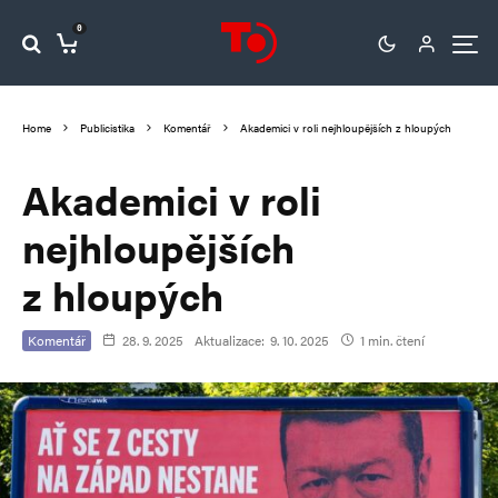
0
Home
Publicistika
Komentář
Akademici v roli nejhloupějších z hloupých
Akademici v roli
nejhloupějších
z hloupých
Komentář
28. 9. 2025
Aktualizace:
9. 10. 2025
1 min. čtení