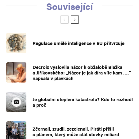
Související
Regulace umělé inteligence v EU přitvrzuje
Decroix vyslovila názor k obžalobě Blažka
a Jiříkovského: „Názor je jak díra víte kam …,“
napsala v plavkách
Je globální oteplení katastrofa? Kdo to rozhodl
a proč
Zčernali, zrudli, zezelenali. Piráti přišli
s plánem, který může stát stovky miliard