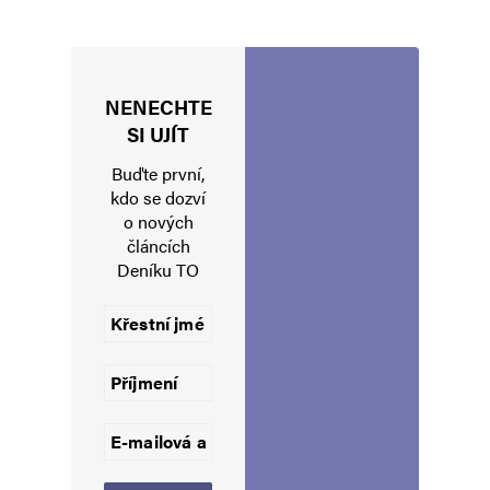
NENECHTE
Jméno
*
SI UJÍT
Buďte první,
kdo se dozví
o nových
E-mail
*
Webová stránka
článcích
Deníku TO
Uložit do prohlížeče jméno, e-mail a webovou stránku pro budoucí
komentáře.
Informujte mě o nových komentářích e-mailem.
Informujte mě o nových příspěvcích e-mailem.
Alternative: