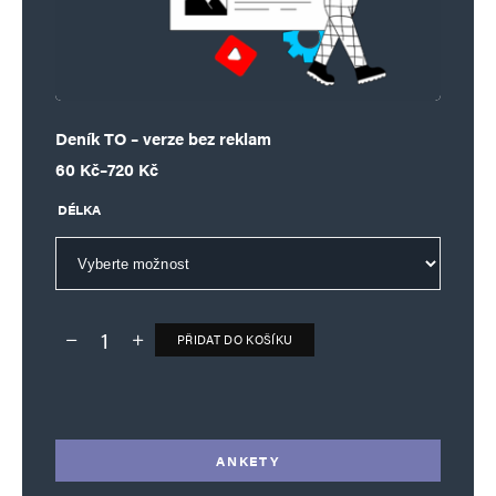
Deník TO – verze bez reklam
Rozpětí cen: 60 Kč až 720 Kč
60
Kč
–
720
Kč
DÉLKA
PŘIDAT DO KOŠÍKU
Deník TO – verze bez reklam množství
Alternative:
ANKETY