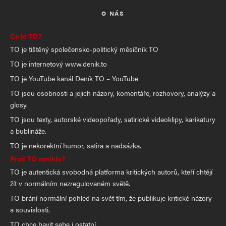
O NÁS
Co je TO?
TO je tištěný společensko-politický měsíčník TO
TO je internetový www.denik.to
TO je YouTube kanál Deník TO – YouTube
TO jsou osobnosti a jejich názory, komentáře, rozhovory, analýzy a
glosy.
TO jsou texty, autorské videopořady, satirické videoklipy, karikatury
a bublináže.
TO je nekorektní humor, satira a nadsázka.
Proč TO vzniklo?
TO je autentická svobodná platforma kritických autorů, kteří chtějí
žít v normálním nezregulovaném světě.
TO brání normální pohled na svět tím, že publikuje kritické názory
a souvislosti.
TO chce bavit sebe i ostatní.