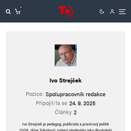
0
Ivo Strejček
Pozice:
Spolupracovník redakce
Připojil/la se
24. 9. 2025
Články
2
Ivo Strejček je pedagog, publicista a pravicový politik
(ODS, dříve Trikolora), známý především jako dlouholetý