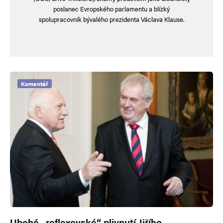
poslanec Evropského parlamentu a blízký
spolupracovník bývalého prezidenta Václava Klause.
Komentář
Ubohé „reflexovské“ plivnutí Jiřího