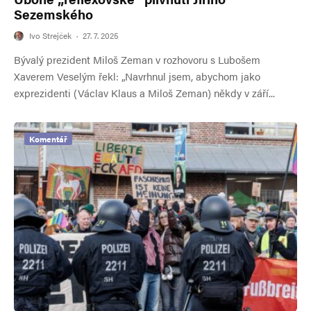
Sezemského
Ivo Strejček
·
27. 7. 2025
Bývalý prezident Miloš Zeman v rozhovoru s Lubošem
Xaverem Veselým řekl: „Navrhnul jsem, abychom jako
exprezidenti (Václav Klaus a Miloš Zeman) někdy v září...
Komentář