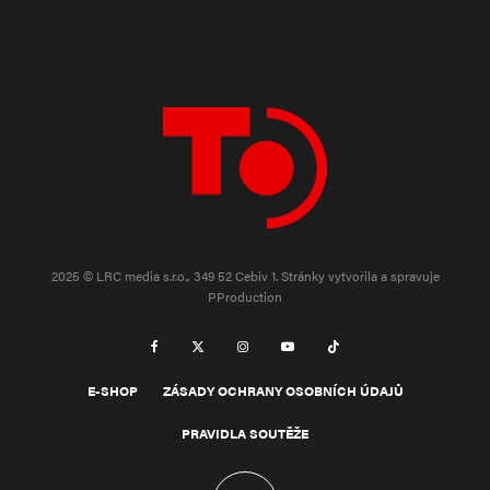
2025 © LRC media s.r.o., 349 52 Cebiv 1.
Stránky vytvořila a spravuje
PProduction
E-SHOP
ZÁSADY OCHRANY OSOBNÍCH ÚDAJŮ
PRAVIDLA SOUTĚŽE