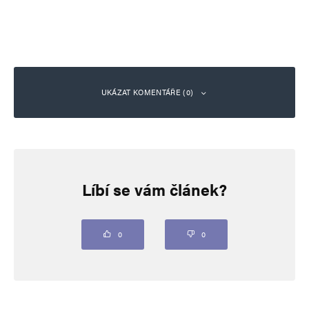
UKÁZAT KOMENTÁŘE (0)
Napsat komentář
Líbí se vám článek?
Vaše e-mailová adresa nebude zveřejněna.
Vyžadované informace jsou
označeny
*
Komentář
*
0
0