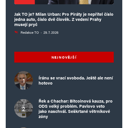
Jak TO je? Milan Urban: Pro Piráty je nepřítel číslo
jedna auto, číslo dvě člověk. Z vedení Prahy
musejí pryč
Redakce TO
·
29. 7. 2026
NEJNOVĚJŠÍ
Íránu se vrací svoboda. Ještě ale není
hotovo
Řek a Chachar: Bitcoinová kauza, pro
ODS velký problém. Pavlovo veto
jako naschvál. Seškrtané větrníkové
zóny