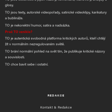
glosy.
TO jsou texty, autorské videopořady, satirické videoklipy, karikatury
a bublináže.
TO je nekorektní humor, satira a nadsázka.
Proč TO vzniklo?
TO je autentická svobodná platforma kritických autorů, kteří chtějí
žít v normálním nezregulovaném světě.
TO brání normální pohled na svět tím, že publikuje kritické názory
a souvislosti.
TO chce bavit sebe i ostatní.
REDAKCE
Kontakt & Redakce