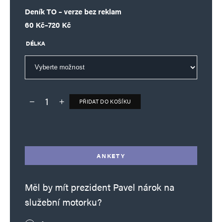
Deník TO – verze bez reklam
Rozpětí cen: 60 Kč až 720 Kč
60
Kč
–
720
Kč
DÉLKA
PŘIDAT DO KOŠÍKU
Deník TO – verze bez reklam množství
Alternative:
ANKETY
Měl by mít prezident Pavel nárok na
služební motorku?