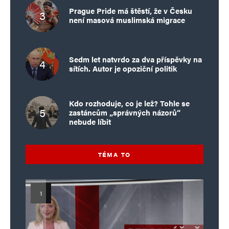
Prague Pride má štěstí, že v Česku
není masová muslimská migrace
Sedm let natvrdo za dva příspěvky na
sítích. Autor je opoziční politik
Kdo rozhoduje, co je lež? Tohle se
zastáncům „správných názorů“
nebude líbit
TÉMA TO