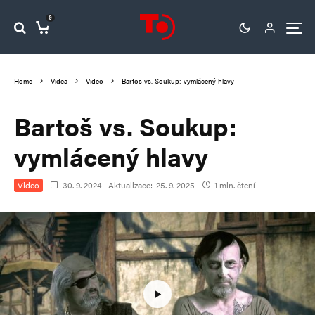
0
Home
Videa
Video
Bartoš vs. Soukup: vymlácený hlavy
Bartoš vs. Soukup:
vymlácený hlavy
Video
30. 9. 2024
Aktualizace:
25. 9. 2025
1 min. čtení