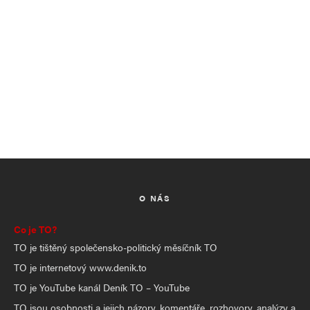
O NÁS
Co je TO?
TO je tištěný společensko-politický měsíčník TO
TO je internetový www.denik.to
TO je YouTube kanál Deník TO – YouTube
TO jsou osobnosti a jejich názory, komentáře, rozhovory, analýzy a