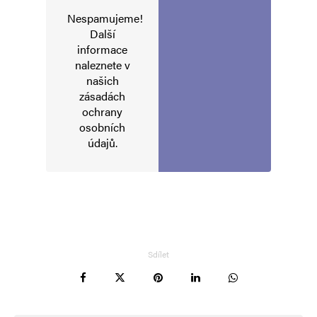
Nespamujeme!
Komentář
*
Další
informace
naleznete v
našich
zásadách
ochrany
osobních
údajů
.
Jméno
*
E-mail
*
Webová stránka
Sdílet
Uložit do prohlížeče jméno, e-mail a webovou stránku pro budoucí