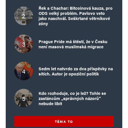
Řek a Chachar: Bitcoinová kauza, pro
ODS velký problém. Pavlovo veto
jako naschvál. Seškrtané větrníkové
zóny
Prague Pride má štěstí, že v Česku
není masová muslimská migrace
Sedm let natvrdo za dva příspěvky na
sítích. Autor je opoziční politik
Kdo rozhoduje, co je lež? Tohle se
zastáncům „správných názorů“
nebude líbit
TÉMA TO