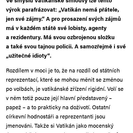
Ve smyslu Vatikánské smlouvy lze tento
výrok parafrázovat: „Vatikán nemá přátele,
jen své zájmy.” A pro prosazení svých zájmů
má v každém státě své lobisty, agenty
a rezidentury. Má svou ozbrojenou složku
a také svou tajnou policii. A samozřejmě i své
„užitečné idioty“.
Rozdílem v moci je to, že na rozdíl od státních
reprezentací, které se mohou měnit se změnou
po volbách, je vatikánské zřízení rigidní. Volí se
v něm totiž pouze její hlavní představený –
papež – a to prakticky na doživotí. Ostatní
církevní hodnostáři a reprezentanti jsou
jmenováni. Takže si Vatikán jako mocenský