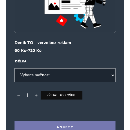
Deník TO – verze bez reklam
Rozpětí cen: 60 Kč až 720 Kč
60
Kč
–
720
Kč
DÉLKA
PŘIDAT DO KOŠÍKU
Deník TO – verze bez reklam množství
Alternative:
ANKETY