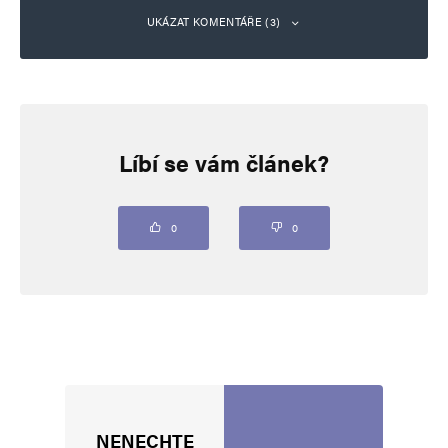
UKÁZAT KOMENTÁŘE (3)
hloubal
Odpovědět
9. 3. 2025 (19:16)
Líbí se vám článek?
Státy sousedící se Sýrií se dohodly na zesílení
kampaně proti Islámskému státu. to je zase
0
0
nějaká xenofobie. frenky vítal náboženství míru
a ted tohle. vemte si je do vatikánu a netahejte
to sem all inclusive….
hloubal
Odpovědět
NENECHTE
14. 3. 2025 (21:20)