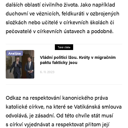
dalších oblastí civilního života. Jako například
duchovní ve věznicích, feldkuráti v ozbrojených
složkách nebo učitelé v církevních školách či
pečovatelé v církevních ústavech a podobně.
Také čtěte
Analýza
Vládní politici lžou. Kvóty v migračním
paktu fakticky jsou
6. 11. 2023
Odkaz na respektování kanonického práva
katolické církve, na které se Vatikánská smlouva
odvolává, je zásadní. Od této chvíle stát musí
s církví vyjednávat a respektovat přitom její