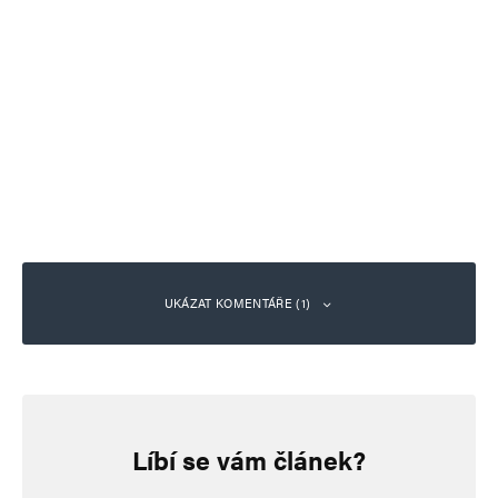
UKÁZAT KOMENTÁŘE (1)
Ladislav Oudes
Odpovědět
3. 3. 2024 (20:48)
Líbí se vám článek?
Moje intuice mi říká, že údajný světový lídr