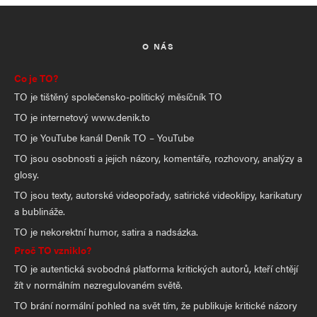
O NÁS
Co je TO?
TO je tištěný společensko-politický měsíčník TO
TO je internetový www.denik.to
TO je YouTube kanál Deník TO – YouTube
TO jsou osobnosti a jejich názory, komentáře, rozhovory, analýzy a
glosy.
TO jsou texty, autorské videopořady, satirické videoklipy, karikatury
a bublináže.
TO je nekorektní humor, satira a nadsázka.
Proč TO vzniklo?
TO je autentická svobodná platforma kritických autorů, kteří chtějí
žít v normálním nezregulovaném světě.
TO brání normální pohled na svět tím, že publikuje kritické názory