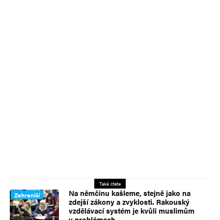
Také čtěte
Na němčinu kašleme, stejně jako na
Zahraničí
zdejší zákony a zvyklosti. Rakouský
vzdělávací systém je kvůli muslimům
v problémech