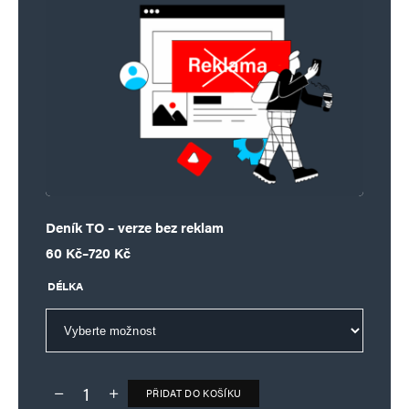
Deník TO – verze bez reklam
Rozpětí cen: 60 Kč až 720 Kč
60
Kč
–
720
Kč
DÉLKA
PŘIDAT DO KOŠÍKU
Deník TO – verze bez reklam množství