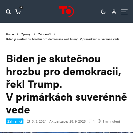
0
Home
Zprávy
Zahraničí
Biden je skutečnou hrozbu pro demokracii, řekl Trump. V primárkách suverénně vede
Biden je skutečnou
hrozbu pro demokracii,
řekl Trump.
V primárkách suverénně
vede
Zahraničí
3. 3. 2024
Aktualizace:
25. 9. 2025
1
1 min. čtení