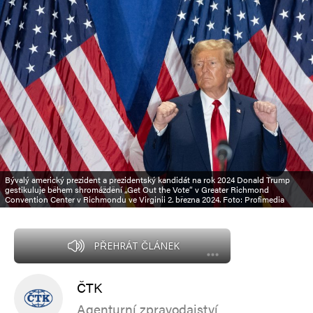
Bývalý americký prezident a prezidentský kandidát na rok 2024 Donald Trump
gestikuluje během shromáždění „Get Out the Vote“ v Greater Richmond
Convention Center v Richmondu ve Virginii 2. března 2024. Foto: Profimedia
PŘEHRÁT ČLÁNEK
ČTK
Agenturní zpravodajství