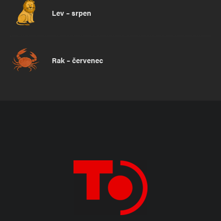
Lev – srpen
Rak – červenec