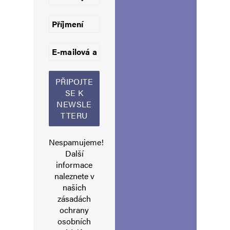
Napsat komentář
Vaše e-mailová adresa nebude zveřejněna.
Vyžadované informace jsou
označeny
*
Komentář
*
Nespamujeme!
Další
informace
naleznete v
Jméno
*
našich
zásadách
ochrany
osobních
E-mail
*
Webová stránka