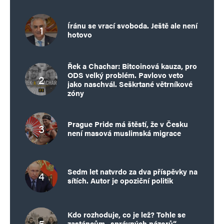
Íránu se vrací svoboda. Ještě ale není
hotovo
Řek a Chachar: Bitcoinová kauza, pro
ODS velký problém. Pavlovo veto
jako naschvál. Seškrtané větrníkové
zóny
Prague Pride má štěstí, že v Česku
není masová muslimská migrace
Sedm let natvrdo za dva příspěvky na
sítích. Autor je opoziční politik
Kdo rozhoduje, co je lež? Tohle se
zastáncům „správných názorů“