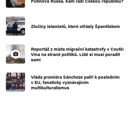
Putinova Ruska. Kam řadí Českou republiku?
Zločiny islamistů, které otřásly Španělskem
Reportáž z místa migrační katastrofy v Ceutě:
Vina na straně politiků. Lidé si musí poradit
sami
Vláda premiéra Sáncheze patří k posledním
v EU, fanaticky vyznávajícím
multikulturalismus