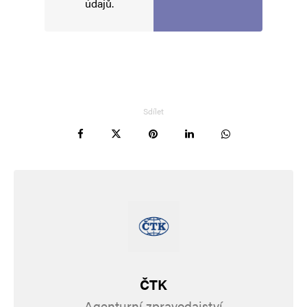
údajů
.
Uložit do prohlížeče jméno, e-mail a webovou stránku pro budoucí
komentáře.
Informujte mě o nových komentářích e-mailem.
Sdílet
Informujte mě o nových příspěvcích e-mailem.
Alternative:
ČTK
Agenturní zpravodajství