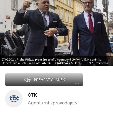
27.02.2024, Praha Příjezd premiérů zemí Višegrádské čtyřky (V4). Na snímku
Robert Fico a Petr Fiala. Foto: ANNA BOHÁČOVÁ / MFDNES + LN / Profimedia
PŘEHRÁT ČLÁNEK
ČTK
Agenturní zpravodajství