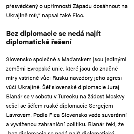
přesvědčený o upřímnosti Západu dosáhnout na
Ukrajině mír,“ napsal také Fico.
Bez diplomacie se nedá najít
diplomatické řešení
Slovensko společně s Maďarskem jsou jedinými
zeměmi Evropské unie, které jsou do značné
míry vstřícné vůči Rusku navzdory jeho agresi
vůči Ukrajině. Šéf slovenské diplomacie Juraj
Blanár se v sobotu v Turecku na žádost Moskvy
sešel se šéfem ruské diplomacie Sergejem
Lavrovem. Podle Fica Slovensko vede suverénní
a vyváženou zahraniční politiku. Blanár řekl, že
„bez diplomacie se nedá najít diplomatické