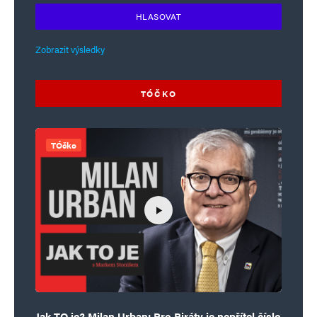
HLASOVAT
Zobrazit výsledky
TÓČKO
TÓčko
Jak TO je? Milan Urban: Pro Piráty je nepřítel číslo