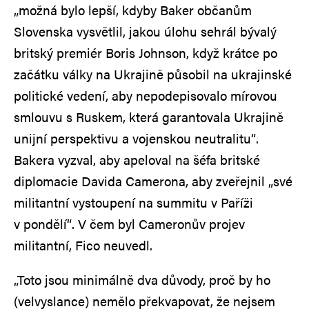
„možná bylo lepší, kdyby Baker občanům
Slovenska vysvětlil, jakou úlohu sehrál bývalý
britský premiér Boris Johnson, když krátce po
začátku války na Ukrajině působil na ukrajinské
politické vedení, aby nepodepisovalo mírovou
smlouvu s Ruskem, která garantovala Ukrajině
unijní perspektivu a vojenskou neutralitu“.
Bakera vyzval, aby apeloval na šéfa britské
diplomacie Davida Camerona, aby zveřejnil „své
militantní vystoupení na summitu v Paříži
v pondělí“. V čem byl Cameronův projev
militantní, Fico neuvedl.
„Toto jsou minimálně dva důvody, proč by ho
(velvyslance) nemělo překvapovat, že nejsem