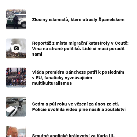
Zločiny islamistů, které otřásly Španělskem
Reportáž z místa migrační katastrofy v Ceutě:
Vina na straně politiků. Lidé si musí poradit
sami
Vláda premiéra Sáncheze patří k posledním
v EU, fanaticky vyznávajícím
multikulturalismus
Sedm a půl roku ve vězení za únos ze cti.
Policie uvolnila video plné násilí a zoufalství
Smutné anglické království za Karla III.