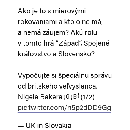
Ako je to s mierovými
rokovaniami a kto o ne má,
a nemá záujem? Akú rolu
v tomto hrá “Západ”, Spojené
kráľovstvo a Slovensko?
Vypočujte si špeciálnu správu
od britského veľvyslanca,
Nigela Bakera 🇬🇧 (1/2)
pic.twitter.com/n5p2dDD9Gg
— UK in Slovakia