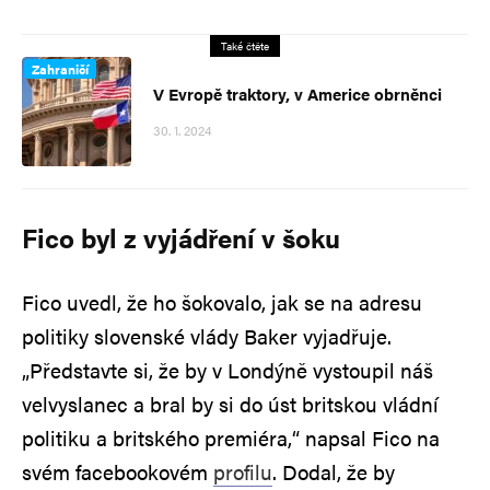
Také čtěte
Zahraničí
V Evropě traktory, v Americe obrněnci
30. 1. 2024
Fico byl z vyjádření v šoku
Fico uvedl, že ho šokovalo, jak se na adresu
politiky slovenské vlády Baker vyjadřuje.
„Představte si, že by v Londýně vystoupil náš
velvyslanec a bral by si do úst britskou vládní
politiku a britského premiéra,“ napsal Fico na
svém facebookovém
profilu
. Dodal, že by