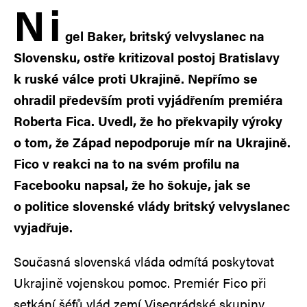
N
i
gel Baker, britský velvyslanec na
Slovensku, ostře kritizoval postoj Bratislavy
k ruské válce proti Ukrajině. Nepřímo se
ohradil především proti vyjádřením premiéra
Roberta Fica. Uvedl, že ho překvapily výroky
o tom, že Západ nepodporuje mír na Ukrajině.
Fico v reakci na to na svém profilu na
Facebooku napsal, že ho šokuje, jak se
o politice slovenské vlády britský velvyslanec
vyjadřuje.
Současná slovenská vláda odmítá poskytovat
Ukrajině vojenskou pomoc. Premiér Fico při
setkání šéfů vlád zemí Visegrádské skupiny