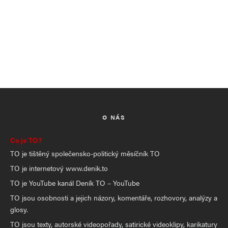
O NÁS
Co je TO?
TO je tištěný společensko-politický měsíčník TO
TO je internetový www.denik.to
TO je YouTube kanál Deník TO – YouTube
TO jsou osobnosti a jejich názory, komentáře, rozhovory, analýzy a
glosy.
TO jsou texty, autorské videopořady, satirické videoklipy, karikatury