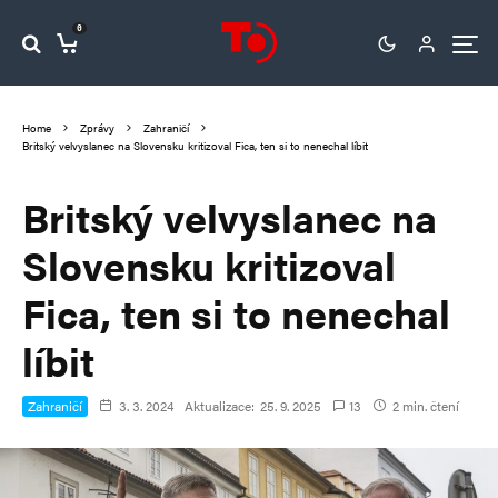
0
Home
Zprávy
Zahraničí
Britský velvyslanec na Slovensku kritizoval Fica, ten si to nenechal líbit
Britský velvyslanec na
Slovensku kritizoval
Fica, ten si to nenechal
líbit
Zahraničí
3. 3. 2024
Aktualizace:
25. 9. 2025
13
2 min. čtení