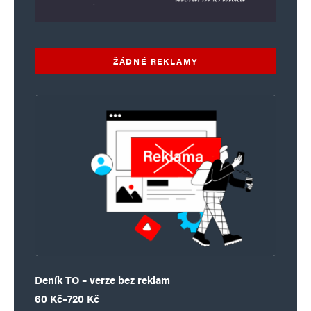
ŽÁDNÉ REKLAMY
Deník TO – verze bez reklam
Rozpětí cen: 60 Kč až 720 Kč
60
Kč
–
720
Kč