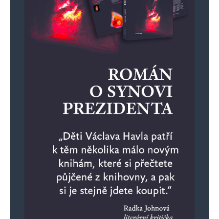
Jméno
*
E-mail
*
Webová stránka
Uložit do prohlížeče jméno, e-mail a webovou stránku pro budoucí
komentáře.
Informujte mě o nových komentářích e-mailem.
Informujte mě o nových příspěvcích e-mailem.
Alternative: