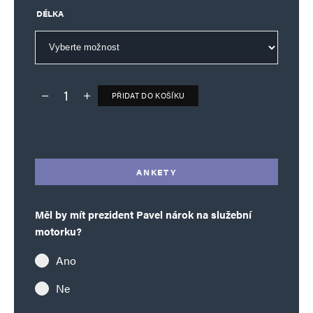
DÉLKA
PŘIDAT DO KOŠÍKU
Deník TO – verze bez reklam množství
Alternative:
ANKETY
Měl by mít prezident Pavel nárok na služební
motorku?
Ano
Ne