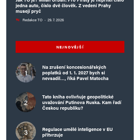
jedna auto, číslo dvě člověk. Z vedení Prahy
musejí pryč
Redakce TO
·
29. 7. 2026
NEJNOVĚJŠÍ
Na zrušení koncesionářských
poplatků od 1. 1. 2027 bych si
nevsadil…, říká Pavel Matocha
Tato kniha ovlivňuje geopolitické
uvažování Putinova Ruska. Kam řadí
Českou republiku?
Regulace umělé inteligence v EU
přitvrzuje