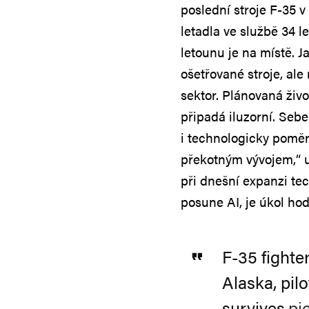
poslední stroje F-35 
letadla ve službě 34 
letounu je na místě. J
ošetřované stroje, ale
sektor. Plánovaná živo
připadá iluzorní. Sebe
i technologicky pomě
překotným vývojem,“ 
při dnešní expanzi tec
posune AI, je úkol hod
F-35 fighte
Alaska, pilo
survives.
pi