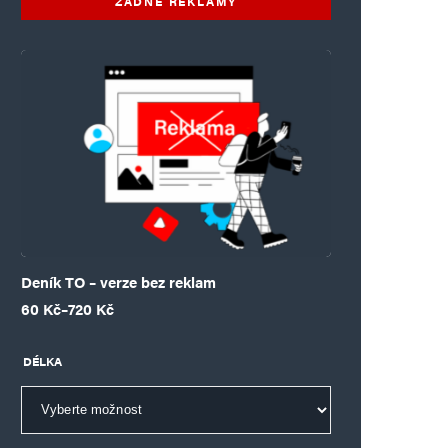
ŽÁDNÉ REKLAMY
Deník TO – verze bez reklam
Rozpětí cen: 60 Kč až 720 Kč
60
Kč
–
720
Kč
DÉLKA