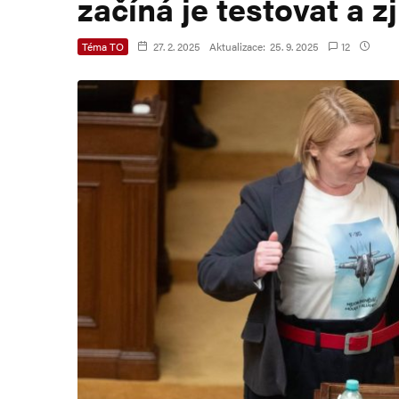
začíná je testovat a zj
Téma TO
27. 2. 2025
Aktualizace:
25. 9. 2025
12