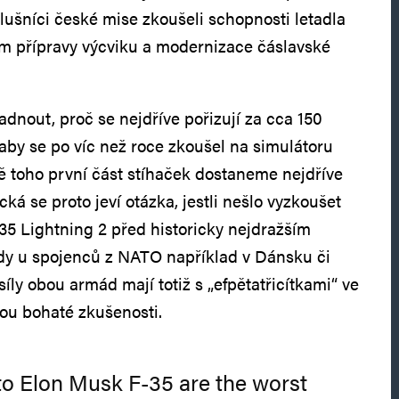
lušníci české mise zkoušeli schopnosti letadla
lem přípravy výcviku a modernizace čáslavské
nout, proč se nejdříve pořizují za cca 150
 aby se po víc než roce zkoušel na simulátoru
mě toho první část stíhaček dostaneme nejdříve
cká se proto jeví otázka, jestli nešlo vyzkoušet
35 Lightning 2 před historicky nejdražším
 u spojenců z NATO například v Dánsku či
ly obou armád mají totiž s „efpětatřicítkami“ ve
ou bohaté zkušenosti.
o Elon Musk F-35 are the worst