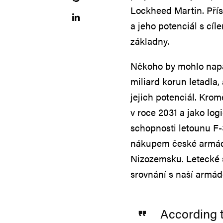
Lockheed Martin. Přís
a jeho potenciál s cí
základny.
Někoho by mohlo napad
miliard korun letadla,
jejich potenciál. Kro
v roce 2031 a jako logi
schopnosti letounu F-
nákupem české armády
Nizozemsku. Letecké sí
srovnání s naší armád
According t