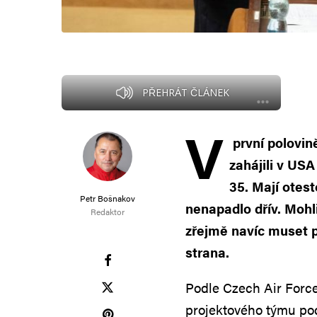
PŘEHRÁT ČLÁNEK
V
první polovině
zahájili v US
35. Mají otes
Petr Bošnakov
nenapadlo dřív. Mohl
Redaktor
zřejmě navíc muset 
strana.
Podle Czech Air Force
projektového týmu po