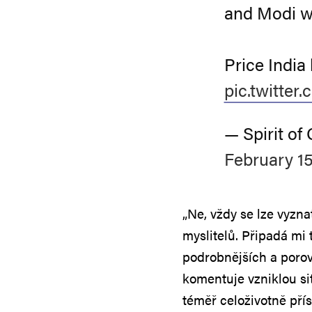
and Modi w
Price India 
pic.twitter
— Spirit o
February 15
„Ne, vždy se lze vyzn
myslitelů. Připadá mi
podrobnějších a poro
komentuje vzniklou si
téměř celoživotně přís