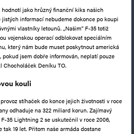
 hodnotí jako hrůzný finanční kiks našich
e jistých informací nebudeme dokonce po koupi
vnými vlastníky letounů. „Našim“ F-35 totiž
ou vojenskou operací odblokovat speciálním
nu, který nám bude muset poskytnout americká
, pokud jsem dobře informován, neplatí pouze
řekl Chocholáček Deníku TO.
lovou kouli
provoz stíhaček do konce jejich životnosti v roce
any odhaduje na 322 miliard korun. Zajímavý
 F-35 Lightning 2 se uskutečnil v roce 2006,
e tak 19 let. Přitom naše armáda dostane