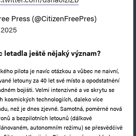
ree Press (@CitizenFreePres)
 2025
 letadla ještě nějaký význam?
kého pilota je navíc otázkou a vůbec ne naivní,
ované letouny za 40 let své místo a opodstatnění
dném bojišti. Velmi intenzivně a ve skrytu se
ch kosmických technologiích, daleko více
ádu, než je dnes zjevné. Samotná, poměrně nová
onů a bezpilotních letounů (dálkově
plánovaném, autonomním režimu) se přesvědčivě