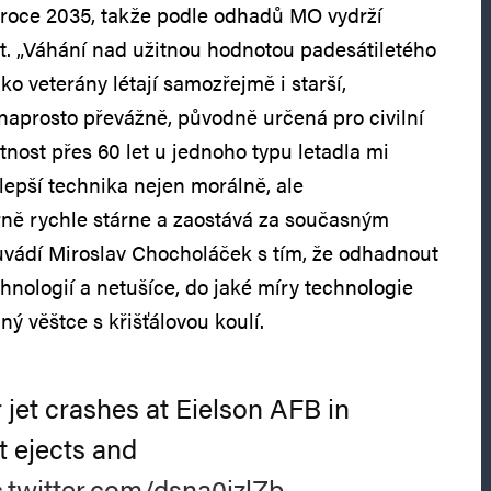
v roce 2035, takže podle odhadů MO vydrží
let. „Váhání nad užitnou hodnotou padesátiletého
ako veterány létají samozřejmě i starší,
 naprosto převážně, původně určená pro civilní
tnost přes 60 let u jednoho typu letadla mi
lepší technika nejen morálně, ale
rně rychle stárne a zaostává za současným
uvádí Miroslav Chocholáček s tím, že odhadnout
hnologií a netušíce, do jaké míry technologie
ný věštce s křišťálovou koulí.
r jet crashes at Eielson AFB in
t ejects and
c.twitter.com/dsna0izlZb