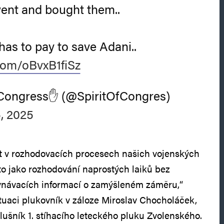
ent and bought them..
has to pay to save Adani..
.com/oBvxB1fiSz
f Congress✋ (@SpiritOfCongres)
, 2025
at v rozhodovacích procesech našich vojenských
 to jako rozhodování naprostých laiků bez
vnávacích informací o zamýšleném záměru,“
tuaci plukovník v záloze Miroslav Chocholáček,
lušník 1. stíhacího leteckého pluku Zvolenského.