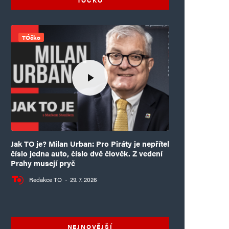
TÓčko
Jak TO je? Milan Urban: Pro Piráty je nepřítel
číslo jedna auto, číslo dvě člověk. Z vedení
Prahy musejí pryč
Redakce TO
·
29. 7. 2026
NEJNOVĚJŠÍ