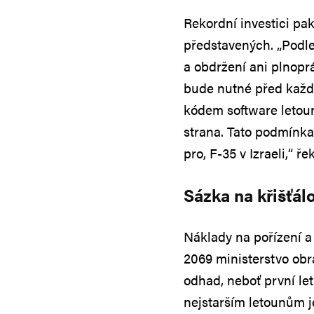
Rekordní investici pak
představených. „Podl
a obdržení ani plnoprá
bude nutné před každ
kódem software letou
strana. Tato podmínka
pro, F-35 v Izraeli,“ 
Sázka na křišťá
Náklady na pořízení a 
2069 ministerstvo obr
odhad, neboť první let
nejstarším letounům j