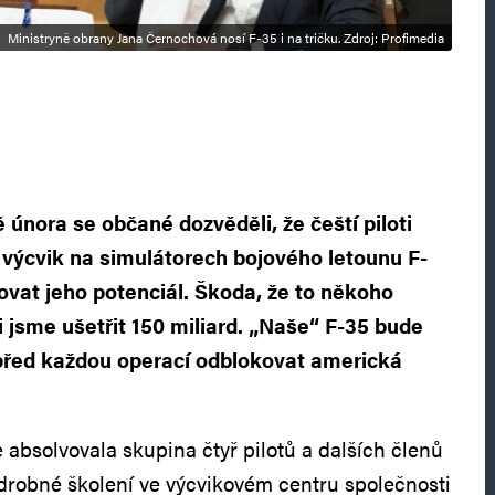
Ministryně obrany Jana Černochová nosí F-35 i na tričku. Zdroj: Profimedia
 února se občané dozvěděli, že čeští piloti
A výcvik na simulátorech bojového letounu F-
tovat jeho potenciál. Škoda, že to někoho
i jsme ušetřit 150 miliard. „Naše“ F-35 bude
před každou operací odblokovat americká
 absolvovala skupina čtyř pilotů a dalších členů
drobné školení ve výcvikovém centru společnosti