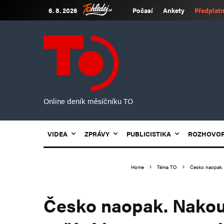
6. 8. 2026
Počasí
Ankety
Předplatn
Online deník měsíčníku TO
VIDEA
ZPRÁVY
PUBLICISTIKA
ROZHOVO
Home
Téma TO
Česko naopak. N
Česko naopak. Nakoup