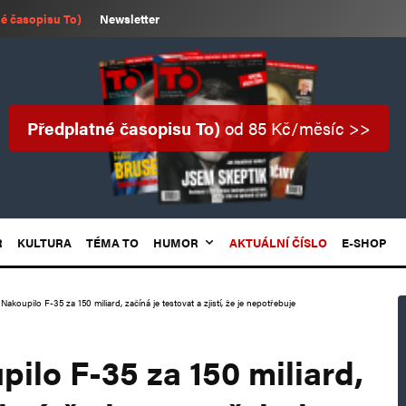
é časopisu To)
Newsletter
Předplatné časopisu To)
od 85 Kč/měsíc >>
R
KULTURA
TÉMA TO
HUMOR
AKTUÁLNÍ ČÍSLO
E-SHOP
akoupilo F-35 za 150 miliard, začíná je testovat a zjistí, že je nepotřebuje
ilo F-35 za 150 miliard,