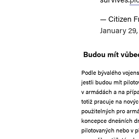
— Citizen F
January 29,
Budou mít vůbec
Podle bývalého vojens
jestli budou mít pilot
v armádách a na přípa
totiž pracuje na nový
použitelných pro arm
koncepce dnešních dr
pilotovaných nebo v 