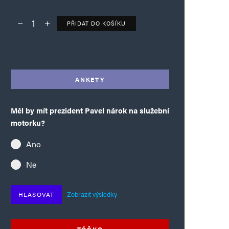
PŘIDAT DO KOŠÍKU
Deník TO – verze bez reklam množství
Alternative:
ANKETY
Měl by mít prezident Pavel nárok na služební
motorku?
Ano
Ne
Zobrazit výsledky
HLASOVAT
TÓČKO