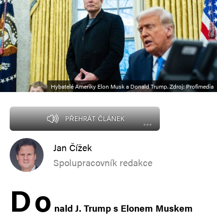
Hybatelé Ameriky Elon Musk a Donald Trump. Zdroj: Profimedia
PŘEHRÁT ČLÁNEK
Jan Čížek
Spolupracovník redakce
D
o
nald J. Trump s Elonem Muskem