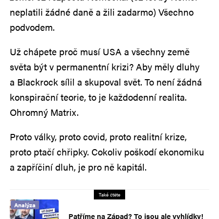
neplatili žádné daně a žili zadarmo) Všechno
podvodem.
Už chápete proč musí USA a všechny země
světa být v permanentní krizi? Aby měly dluhy
a Blackrock sílil a skupoval svět. To není žádná
konspirační teorie, to je každodenní realita.
Ohromný Matrix.
Proto války, proto covid, proto realitní krize,
proto ptačí chřipky. Cokoliv poškodí ekonomiku
a zapříčiní dluh, je pro ně kapitál.
Také čtěte
Analýza
Patříme na Západ? To jsou ale vyhlídky!