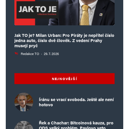
Jak TO je? Milan Urban: Pro Piráty je nepřítel číslo
jedna auto, číslo dvě člověk. Z vedení Prahy
musejí pryč
Redakce TO
·
29. 7. 2026
NEJNOVĚJŠÍ
Íránu se vrací svoboda. Ještě ale není
hotovo
Řek a Chachar: Bitcoinová kauza, pro
ODS velký problém. Pavlovo veto