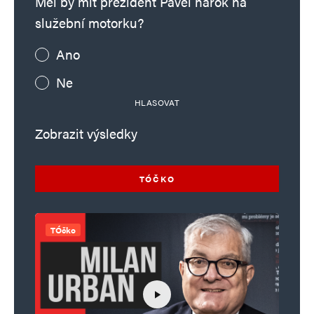
Měl by mít prezident Pavel nárok na
služební motorku?
Ano
Ne
HLASOVAT
Zobrazit výsledky
TÓČKO
TÓčko