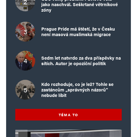
jako naschvál. Seškrtané větrníkové
zóny
Prague Pride má štěstí, že v Česku
není masová muslimská migrace
Sedm let natvrdo za dva příspěvky na
sítích. Autor je opoziční politik
Kdo rozhoduje, co je lež? Tohle se
zastáncům „správných názorů“
nebude líbit
TÉMA TO