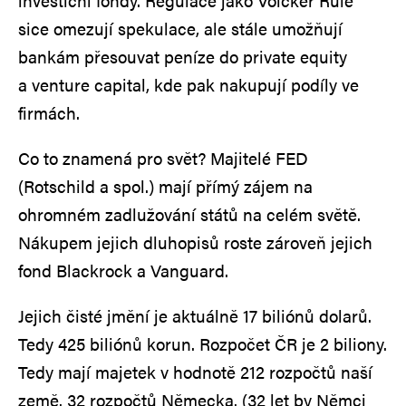
investiční fondy. Regulace jako Volcker Rule
sice omezují spekulace, ale stále umožňují
bankám přesouvat peníze do private equity
a venture capital, kde pak nakupují podíly ve
firmách.
Co to znamená pro svět? Majitelé FED
(Rotschild a spol.) mají přímý zájem na
ohromném zadlužování států na celém světě.
Nákupem jejich dluhopisů roste zároveň jejich
fond Blackrock a Vanguard.
Jejich čisté jmění je aktuálně 17 biliónů dolarů.
Tedy 425 biliónů korun. Rozpočet ČR je 2 biliony.
Tedy mají majetek v hodnotě 212 rozpočtů naší
země. 32 rozpočtů Německa. (32 let by Němci