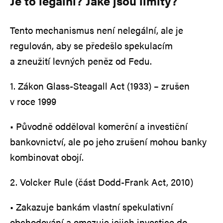
Je to legální? Jaké jsou limity?
Tento mechanismus není nelegální, ale je
regulován, aby se předešlo spekulacím
a zneužití levných peněz od Fedu.
1. Zákon Glass-Steagall Act (1933) – zrušen
v roce 1999
• Původně odděloval komerční a investiční
bankovnictví, ale po jeho zrušení mohou banky
kombinovat obojí.
2. Volcker Rule (část Dodd-Frank Act, 2010)
• Zakazuje bankám vlastní spekulativní
obchodování a omezuje jejich investice do