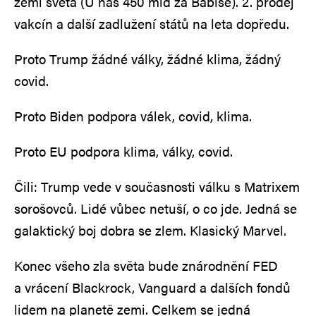
zemí světa (U nás 450 mld za Babiše). 2. prodej
vakcín a další zadlužení států na leta dopředu.
Proto Trump žádné války, žádné klima, žádný
covid.
Proto Biden podpora válek, covid, klima.
Proto EU podpora klima, války, covid.
Čili: Trump vede v současnosti válku s Matrixem
sorošovců. Lidé vůbec netuší, o co jde. Jedná se
galaktický boj dobra se zlem. Klasický Marvel.
Konec všeho zla světa bude znárodnění FED
a vrácení Blackrock, Vanguard a dalších fondů
lidem na planetě zemi. Celkem se jedná