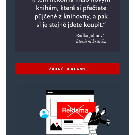
Uložit do prohlížeče jméno, e-mail a webovou stránku pro budoucí
komentáře.
Informujte mě o nových komentářích e-mailem.
Informujte mě o nových příspěvcích e-mailem.
Alternative:
ŽÁDNÉ REKLAMY