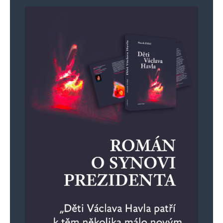
Vaše e-mailová adresa nebude zveřejněna.
Vyžadované informace jsou
označeny
*
Komentář
*
Jméno
*
E-mail
*
Webová stránka