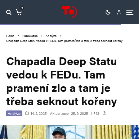
0
Home
Publicistika
Analýza
Chapadla Deep Statu vedou k FEDu. Tam pramení zlo a tam je třeba seknout kořeny
Chapadla Deep Statu
vedou k FEDu. Tam
pramení zlo a tam je
třeba seknout kořeny
Analýza
14. 2. 2025
Aktualizace:
25. 9. 2025
13