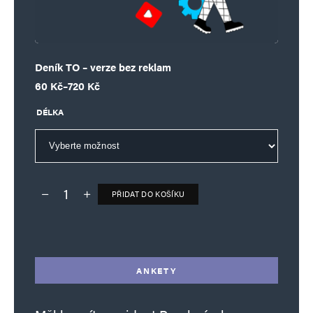
Deník TO – verze bez reklam
Rozpětí cen: 60 Kč až 720 Kč
60
Kč
–
720
Kč
DÉLKA
PŘIDAT DO KOŠÍKU
Deník TO – verze bez reklam množství
Alternative:
ANKETY