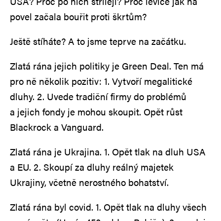
USA? Proč po nich střílejí? Proč levice jak na
povel začala bouřit proti škrtům?
Ještě stíháte? A to jsme teprve na začátku.
Zlatá rána jejich politiky je Green Deal. Ten má
pro ně několik pozitiv: 1. Vytvoří megalitické
dluhy. 2. Uvede tradiční firmy do problémů
a jejich fondy je mohou skoupit. Opět růst
Blackrock a Vanguard.
Zlatá rána je Ukrajina. 1. Opět tlak na dluh USA
a EU. 2. Skoupí za dluhy reálný majetek
Ukrajiny, včetně nerostného bohatství.
Zlatá rána byl covid. 1. Opět tlak na dluhy všech