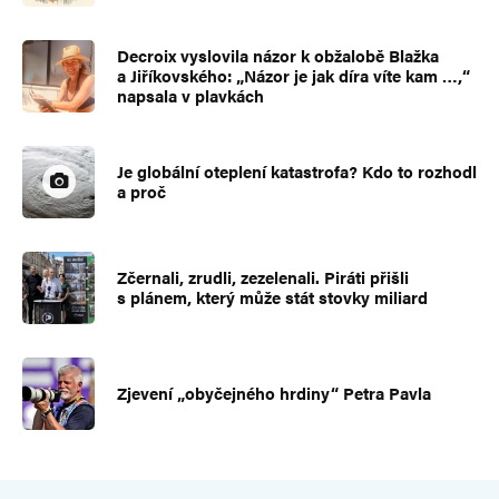
Decroix vyslovila názor k obžalobě Blažka
a Jiříkovského: „Názor je jak díra víte kam …,“
napsala v plavkách
Je globální oteplení katastrofa? Kdo to rozhodl
a proč
Zčernali, zrudli, zezelenali. Piráti přišli
s plánem, který může stát stovky miliard
Zjevení „obyčejného hrdiny“ Petra Pavla