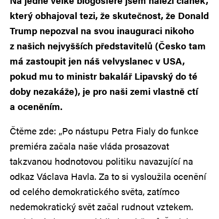
Na jedné velké blogosféře jsem nalezl článek,
který obhajoval tezi, že skutečnost, že Donald
Trump nepozval na svou inauguraci nikoho
z našich nejvyšších představitelů (Česko tam
má zastoupit jen náš velvyslanec v USA,
pokud mu to ministr bakalář Lipavský do té
doby nezakáže), je pro naši zemi vlastně ctí
a oceněním.
Čtěme zde: „Po nástupu Petra Fialy do funkce
premiéra začala naše vláda prosazovat
takzvanou hodnotovou politiku navazující na
odkaz Václava Havla. Za to si vysloužila ocenění
od celého demokratického světa, zatímco
nedemokratický svět začal rudnout vztekem.