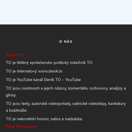
O NÁS
Co je TO?
TO je tištěný společensko-politický měsíčník TO
TO je internetový www.denik.to
TO je YouTube kanál Deník TO – YouTube
TO jsou osobnosti a jejich názory, komentáře, rozhovory, analýzy a
glosy.
TO jsou texty, autorské videopořady, satirické videoklipy, karikatury
a bublináže.
TO je nekorektní humor, satira a nadsázka.
Proč TO vzniklo?