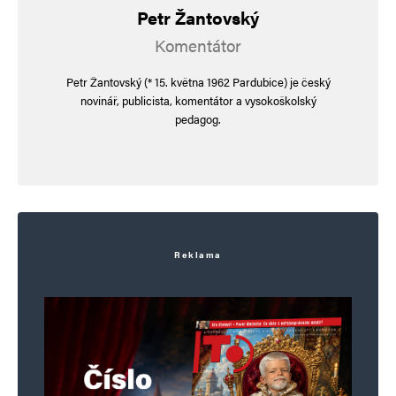
Petr Žantovský
Uložit do prohlížeče jméno, e-mail a webovou stránku pro budoucí
Komentátor
komentáře.
Petr Žantovský (* 15. května 1962 Pardubice) je český
novinář, publicista, komentátor a vysokoškolský
Informujte mě o nových komentářích e-mailem.
pedagog.
Informujte mě o nových příspěvcích e-mailem.
Alternative:
Reklama