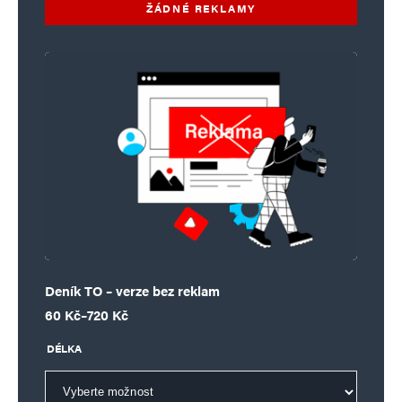
ŽÁDNÉ REKLAMY
Deník TO – verze bez reklam
Rozpětí cen: 60 Kč až 720 Kč
60
Kč
–
720
Kč
DÉLKA