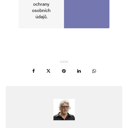
ochrany
Vaše e-mailová adresa nebude zveřejněna.
Vyžadované informace jsou
osobních
označeny
*
údajů
.
Komentář
*
Sdílet
Jméno
*
E-mail
*
Webová stránka