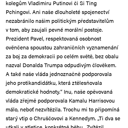
kolegům Vladimiru Putinovi či Si Ting
Pchingovi. Ani naše dlouholeté spojenectví
nezabránilo našim politickým představitelům
v tom, aby zaujali pevné morální postoje.
Prezident Pavel, respektovaná osobnost
ověnčena spoustou zahraničních vyznamenání
za boj za demokracii po celém světě, bez obalu
nazval Donalda Trumpa odpudivým člověkem.
A také naše vláda jednoznačně podporovala
jeho protikandidátku, která ztělesňovala
demokratické hodnoty.“ Inu, naše opěvovaná
vláda zřejmě podporovala Kamalu Harrisovou
málo, neboť nezvítězila. Trochu mi to připomíná
starý vtip o Chruščovovi a Kennedym. „Ti dva se
utkali v atletice, konkrétně běhu., Zvítězil