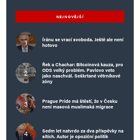
NEJNOVĚJŠÍ
Íránu se vrací svoboda. Ještě ale není
hotovo
Řek a Chachar: Bitcoinová kauza, pro
ODS velký problém. Pavlovo veto
jako naschvál. Seškrtané větrníkové
zóny
Prague Pride má štěstí, že v Česku
není masová muslimská migrace
Sedm let natvrdo za dva příspěvky na
sítích. Autor je opoziční politik