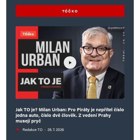
TÓČKO
TÓčko
Jak TO je? Milan Urban: Pro Piráty je nepřítel číslo
jedna auto, číslo dvě člověk. Z vedení Prahy
musejí pryč
Redakce TO
·
29. 7. 2026