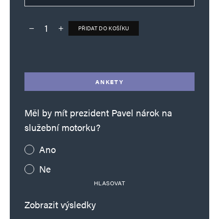
PŘIDAT DO KOŠÍKU
Deník TO – verze bez reklam množství
Alternative:
ANKETY
Měl by mít prezident Pavel nárok na
služební motorku?
Ano
Ne
HLASOVAT
Zobrazit výsledky