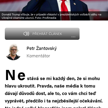
Donald Trump slibuje, že v případě vítězství v prezidentských volbách válku na
Ukrajině okamžitě ukončí. Foto: Profimedia
PŘEHRÁT ČLÁNEK
Petr Žantovský
Komentátor
N
e
stává se mi každý den, že si mohu
hlavu ukroutit. Pravda, naše média k tomu
dávají důvodů dost, ale to, co vám chci teď
vyprávět, předčilo i ta nejzběsilejší očekávání.