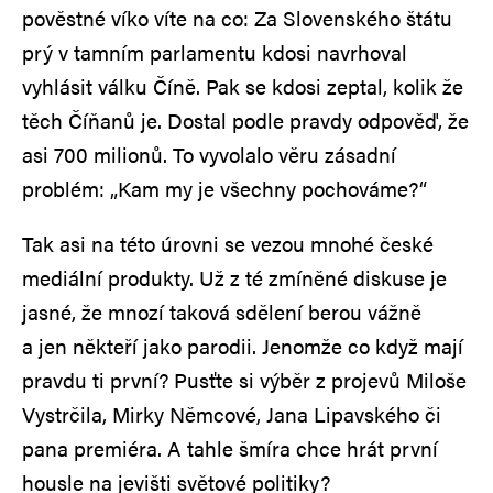
pověstné víko víte na co: Za Slovenského štátu
prý v tamním parlamentu kdosi navrhoval
vyhlásit válku Číně. Pak se kdosi zeptal, kolik že
těch Číňanů je. Dostal podle pravdy odpověď, že
asi 700 milionů. To vyvolalo věru zásadní
problém: „Kam my je všechny pochováme?“
Tak asi na této úrovni se vezou mnohé české
mediální produkty. Už z té zmíněné diskuse je
jasné, že mnozí taková sdělení berou vážně
a jen někteří jako parodii. Jenomže co když mají
pravdu ti první? Pusťte si výběr z projevů Miloše
Vystrčila, Mirky Němcové, Jana Lipavského či
pana premiéra. A tahle šmíra chce hrát první
housle na jevišti světové politiky?