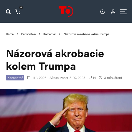
0
Home
Publicistika
Komentář
Názorová akrobacie kolem Trumpa
Názorová akrobacie
kolem Trumpa
Komentář
11. 1. 2025
Aktualizace:
3. 10. 2025
14
3 min. čtení