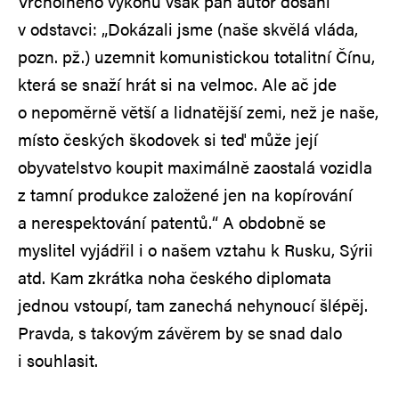
Vrcholného výkonu však pan autor dosáhl
v odstavci: „Dokázali jsme (naše skvělá vláda,
pozn. pž.) uzemnit komunistickou totalitní Čínu,
která se snaží hrát si na velmoc. Ale ač jde
o nepoměrně větší a lidnatější zemi, než je naše,
místo českých škodovek si teď může její
obyvatelstvo koupit maximálně zaostalá vozidla
z tamní produkce založené jen na kopírování
a nerespektování patentů.“ A obdobně se
myslitel vyjádřil i o našem vztahu k Rusku, Sýrii
atd. Kam zkrátka noha českého diplomata
jednou vstoupí, tam zanechá nehynoucí šlépěj.
Pravda, s takovým závěrem by se snad dalo
i souhlasit.