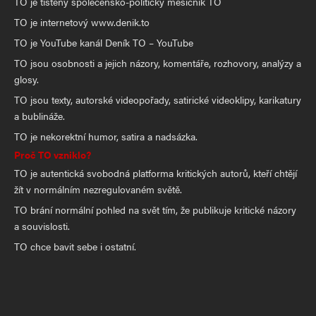
TO je tištěný společensko-politický měsíčník TO
TO je internetový www.denik.to
TO je YouTube kanál Deník TO – YouTube
TO jsou osobnosti a jejich názory, komentáře, rozhovory, analýzy a
glosy.
TO jsou texty, autorské videopořady, satirické videoklipy, karikatury
a bublináže.
TO je nekorektní humor, satira a nadsázka.
Proč TO vzniklo?
TO je autentická svobodná platforma kritických autorů, kteří chtějí
žít v normálním nezregulovaném světě.
TO brání normální pohled na svět tím, že publikuje kritické názory
a souvislosti.
TO chce bavit sebe i ostatní.