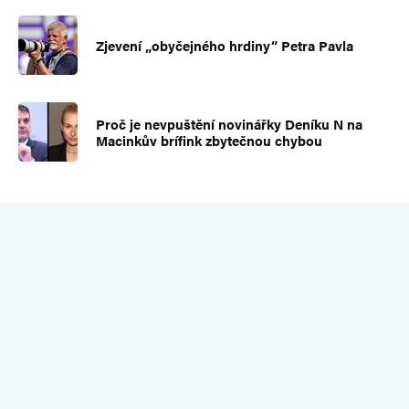
Zjevení „obyčejného hrdiny“ Petra Pavla
Proč je nevpuštění novinářky Deníku N na
Macinkův brífink zbytečnou chybou