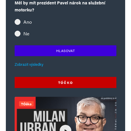
Měl by mít prezident Pavel nárok na služební
motorku?
Ano
Ne
HLASOVAT
Zobrazit výsledky
TÓČKO
TÓčko