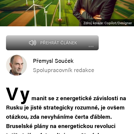
Zdroj koláže: Copilot/Designer
PŘEHRÁT ČLÁNEK
Přemysl Souček
Spolupracovník redakce
V
y
manit se z energetické závislosti na
Rusku je jistě strategicky rozumné, je ovšem
otázkou, zda nevyháníme čerta ďáblem.
Bruselské plány na energetickou revoluci