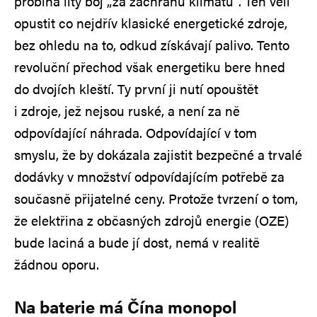
probíhá lítý boj „za záchranu klimatu“. Ten velí
opustit co nejdřív klasické energetické zdroje,
bez ohledu na to, odkud získávají palivo. Tento
revoluční přechod však energetiku bere hned
do dvojích kleští. Ty první ji nutí opouštět
i zdroje, jež nejsou ruské, a není za ně
odpovídající náhrada. Odpovídající v tom
smyslu, že by dokázala zajistit bezpečné a trvalé
dodávky v množství odpovídajícím potřebě za
současně přijatelné ceny. Protože tvrzení o tom,
že elektřina z občasných zdrojů energie (OZE)
bude laciná a bude jí dost, nemá v realitě
žádnou oporu.
Na baterie má Čína monopol