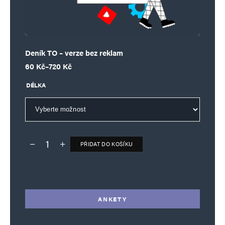
Deník TO – verze bez reklam
Rozpětí cen: 60 Kč až 720 Kč
60
Kč
–
720
Kč
DÉLKA
PŘIDAT DO KOŠÍKU
Deník TO – verze bez reklam množství
Alternative:
ANKETY