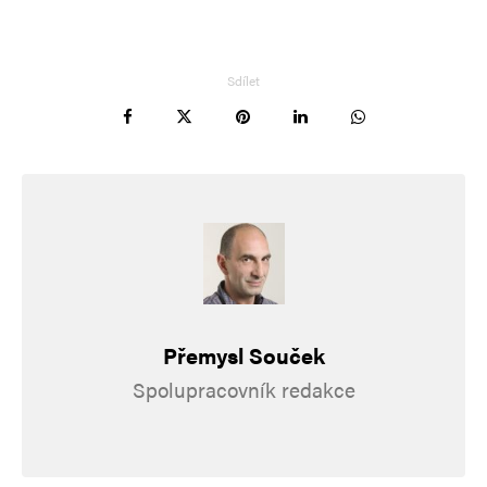
Sdílet
Jméno
*
E-mail
*
Webová stránka
Přemysl Souček
Spolupracovník redakce
Uložit do prohlížeče jméno, e-mail a webovou stránku pro budoucí
komentáře.