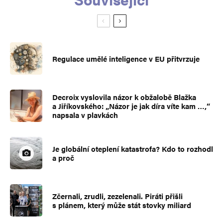
Regulace umělé inteligence v EU přitvrzuje
Decroix vyslovila názor k obžalobě Blažka
a Jiříkovského: „Názor je jak díra víte kam …,“
napsala v plavkách
Je globální oteplení katastrofa? Kdo to rozhodl
a proč
Zčernali, zrudli, zezelenali. Piráti přišli
s plánem, který může stát stovky miliard