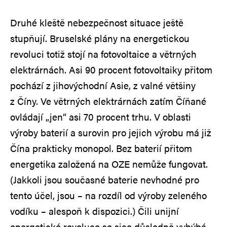
Druhé kleště nebezpečnost situace ještě
stupňují. Bruselské plány na energetickou
revoluci totiž stojí na fotovoltaice a větrných
elektrárnách. Asi 90 procent fotovoltaiky přitom
pochází z jihovýchodní Asie, z valné většiny
z Číny. Ve větrných elektrárnách zatím Číňané
ovládají „jen“ asi 70 procent trhu. V oblasti
výroby baterií a surovin pro jejich výrobu má již
Čína prakticky monopol. Bez baterií přitom
energetika založená na OZE nemůže fungovat.
(Jakkoli jsou současné baterie nevhodné pro
tento účel, jsou – na rozdíl od výroby zeleného
vodíku – alespoň k dispozici.) Čili unijní
energetické revoluce se sice důsledně vyhýbá