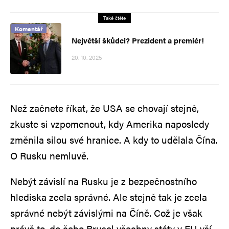
Také čtěte
Komentář
Největší škůdci? Prezident a premiér!
20. 10. 2025
Než začnete říkat, že USA se chovají stejně,
zkuste si vzpomenout, kdy Amerika naposledy
změnila silou své hranice. A kdy to udělala Čína.
O Rusku nemluvě.
Nebýt závislí na Rusku je z bezpečnostního
hlediska zcela správné. Ale stejně tak je zcela
správné nebýt závislými na Číně. Což je však
právě to, do čeho Brusel všechny státy v EU vší