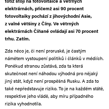
totiž stojí na fotovoltaice a větrných
elektrárnách, přičemž asi 90 procent
fotovoltaiky pochází z jihovýchodní Asie,
z valné většiny z Číny. Ve větrných
elektrárnách Číňané ovládají asi 70 procent
trhu. Zatím.
Zda něco je, či není proruské, je častým
námětem vystoupení politiků i článků v médiích.
Poněkud stranou zůstává, zda ta která
skutečnost není náhodou výhodná pro nějaký
jiný stát, když není prospěšná Rusku. A zda to
také nepředstavuje riziko. To je na každém státě,
respektive jeho vládě, aby míru případného
rizika vyhodnotila.