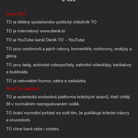
Co je TO?
TO je tištěný společensko-politický měsíčník TO
TO je internetový www.denik.to
TO je YouTube kanál Deník TO – YouTube
TO jsou osobnosti a jejich názory, komentáře, rozhovory, analýzy a
glosy.
TO jsou texty, autorské videopořady, satirické videoklipy, karikatury
a bublináže.
TO je nekorektní humor, satira a nadsázka.
Proč TO vzniklo?
TO je autentická svobodná platforma kritických autorů, kteří chtějí
žít v normálním nezregulovaném světě.
TO brání normální pohled na svět tím, že publikuje kritické názory
a souvislosti.
TO chce bavit sebe i ostatní.