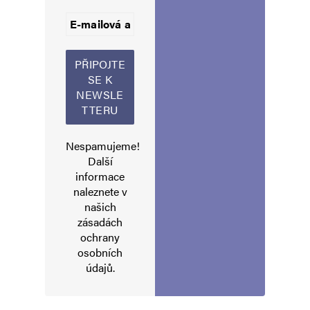
nemohou a to je rozčiluje nejvíc…
Napsat komentář
Vaše e-mailová adresa nebude zveřejněna.
Vyžadované informace jsou
označeny
*
Nespamujeme!
Komentář
*
Další
informace
naleznete v
našich
zásadách
ochrany
osobních
údajů
.