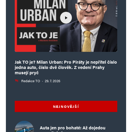
Jak TO je? Milan Urban: Pro Piráty je nepřítel číslo
jedna auto, číslo dvě člověk. Z vedení Prahy
musejí pryč
Redakce TO
·
29. 7. 2026
NEJNOVĚJŠÍ
Auta jen pro bohaté: Až dojedou