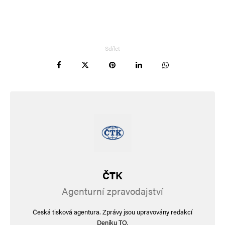
Jméno
*
E-mail
*
Webová stránka
Sdílet
Uložit do prohlížeče jméno, e-mail a webovou stránku pro budoucí
komentáře.
Alternative:
ČTK
Agenturní zpravodajství
Česká tisková agentura. Zprávy jsou upravovány redakcí
Deníku TO.