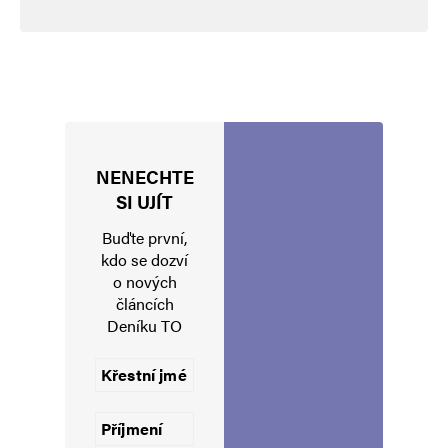
těmhle živlům najevo, že na jeho X už se tyhle
manýry nevrátí. No a progresivní levičáci prskají
a kopou jak vzteklý rozmazlený fakan, kterému
nekoupili, co chtěl. Tak ať paní (soudružka)
starostka táhne, myslím, že na té síti nikomu
NENECHTE
chybět nebude.
SI UJÍT
Buďte první,
kdo se dozví
Karel Vozab
Odpovědět
o nových
článcích
11. 12. 2023 (15:17)
Deníku TO
ano je to přesně tak jak píšete……tito
progresivisti a „liberálové“ rádi nálepkují
a osočují a vše je to kvuli tomu, že si z nich
Elon nedělá vůbec nic….a oni na něj