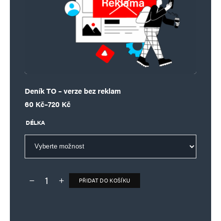
Deník TO – verze bez reklam
Rozpětí cen: 60 Kč až 720 Kč
60
Kč
–
720
Kč
DÉLKA
PŘIDAT DO KOŠÍKU
Deník TO – verze bez reklam množství
Alternative: