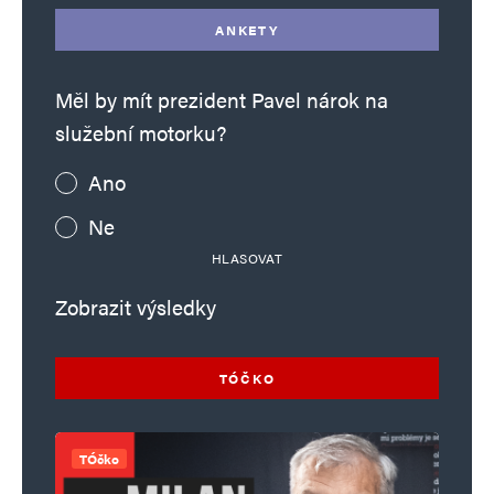
ANKETY
Měl by mít prezident Pavel nárok na
služební motorku?
Ano
Ne
HLASOVAT
Zobrazit výsledky
TÓČKO
TÓčko