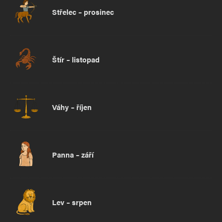
Střelec – prosinec
Štír – listopad
Váhy – říjen
Panna – září
Lev – srpen