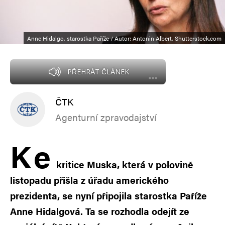
Anne Hidalgo, starostka Paříže / Autor: Antonin Albert, Shutterstock.com
PŘEHRÁT ČLÁNEK
ČTK
Agenturní zpravodajství
K
e
kritice Muska, která v polovině
listopadu přišla z úřadu amerického
prezidenta, se nyní připojila starostka Paříže
Anne Hidalgová. Ta se rozhodla odejít ze