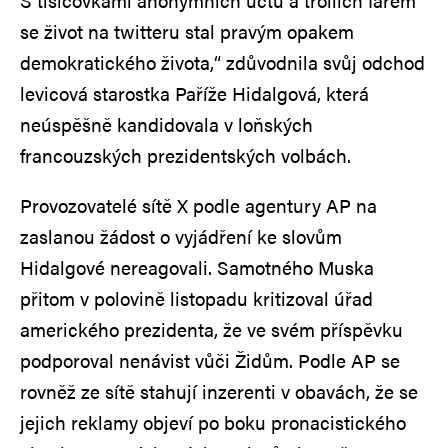
S tisícovkami anonymních účtů a trollích farem
se život na twitteru stal pravým opakem
demokratického života,“ zdůvodnila svůj odchod
levicová starostka Paříže Hidalgová, která
neúspěšně kandidovala v loňských
francouzských prezidentských volbách.
Provozovatelé sítě X podle agentury AP na
zaslanou žádost o vyjádření ke slovům
Hidalgové nereagovali. Samotného Muska
přitom v polovině listopadu kritizoval úřad
amerického prezidenta, že ve svém příspěvku
podporoval nenávist vůči Židům. Podle AP se
rovněž ze sítě stahují inzerenti v obavách, že se
jejich reklamy objeví po boku pronacistického