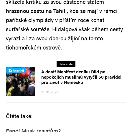
sklízela kritiku za svou částečně státem
hrazenou cestu na Tahiti, kde se mají v rámci
pařížské olympiády v příštím roce konat
surfařské soutěže. Hidalgová však během cesty
vyrazila i za svou dcerou žijící na tomto
tichomořském ostrově.
Také čtěte
Zahraničí
A dost! Manifest deníku Bild po
nepokojích muslimů vytyčil 50 pravidel
pro život v Německu
31. 10. 2023
Čtěte také:
Fandí Musk rasistům?