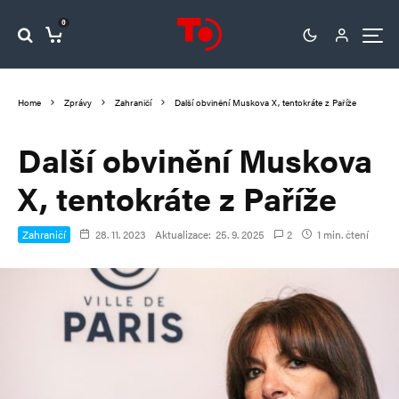
0
Home
Zprávy
Zahraničí
Další obvinění Muskova X, tentokráte z Paříže
Další obvinění Muskova
X, tentokráte z Paříže
Zahraničí
28. 11. 2023
Aktualizace:
25. 9. 2025
2
1 min. čtení