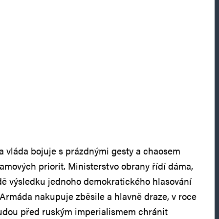
va vláda bojuje s prázdnými gesty a chaosem
amových priorit. Ministerstvo obrany řídí dáma,
adě výsledku jednoho demokratického hlasování
Armáda nakupuje zběsile a hlavně draze, v roce
udou před ruským imperialismem chránit