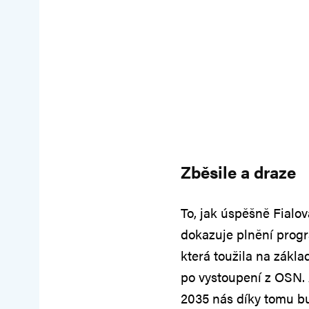
Zběsile a draze
To, jak úspěšně Fialo
dokazuje plnění progr
která toužila na zákl
po vystoupení z OSN. 
2035 nás díky tomu b