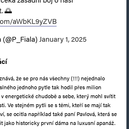
. 🌅
r.com/aWbKL9yZVB
a (@P_Fiala)
January 1, 2025
ácí
iznává, že se pro nás všechny (!!!) nejednalo
slného jednoho pytle tak hodil přes milion
í v energetické chudobě a sebe, který mohl svítit
sti. Ve stejném pytli se s těmi, kteří se mají tak
ví, se ocitla například také paní Pavlová, která se
it jako historicky první dáma na luxusní apanáž.