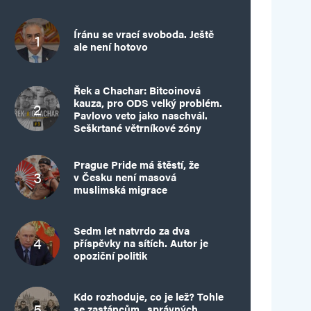
Íránu se vrací svoboda. Ještě
ale není hotovo
Řek a Chachar: Bitcoinová
kauza, pro ODS velký problém.
Pavlovo veto jako naschvál.
Seškrtané větrníkové zóny
Prague Pride má štěstí, že
v Česku není masová
muslimská migrace
Sedm let natvrdo za dva
příspěvky na sítích. Autor je
opoziční politik
Kdo rozhoduje, co je lež? Tohle
se zastáncům „správných