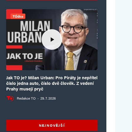
TÓčko
Jak TO je? Milan Urban: Pro Piráty je nepřítel
číslo jedna auto, číslo dvě člověk. Z vedení
Prahy musejí pryč
Redakce TO
·
29. 7. 2026
NEJNOVĚJŠÍ