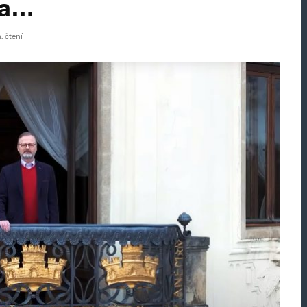
ta…
. čtení