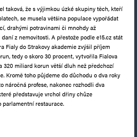
l taková, že s výjimkou úzké skupiny těch, kteří
 platech, se musela většina populace vypořádat
lací, drahými potravinami či mnohdy až
daní z nemovitosti. A přestože podle e15.cz stát
ra Fialy do Strakovy akademie zvýšil příjem
orun, tedy o skoro 30 procent, vytvořila Fialova
a 320 miliard korun větší dluh než předchozí
še. Kromě toho půjdeme do důchodu o dva roky
 to náročná profese, nakonec rozhodli dva
teré představuje vrchol dřiny chůze
o parlamentní restaurace.