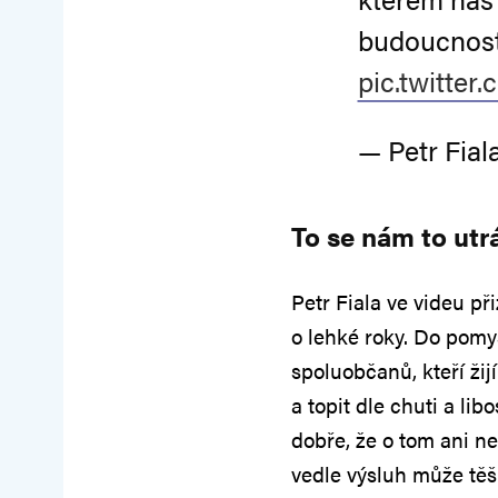
budoucnost
pic.twitte
— Petr Fial
To se nám to utr
Petr Fiala ve videu př
o lehké roky. Do pomy
spoluobčanů, kteří žij
a topit dle chuti a libo
dobře, že o tom ani ne
vedle výsluh může těš