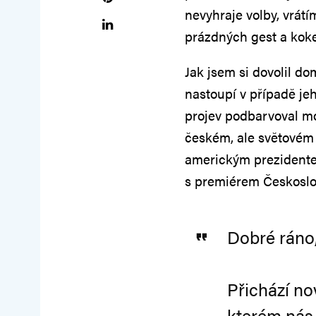
nevyhraje volby, vrátí
prázdných gest a kok
Jak jsem si dovolil d
nastoupí v případě je
projev podbarvoval mo
českém, ale světovém l
americkým prezidentem
s premiérem Českosl
Dobré ráno
Přichází no
kterém nás 