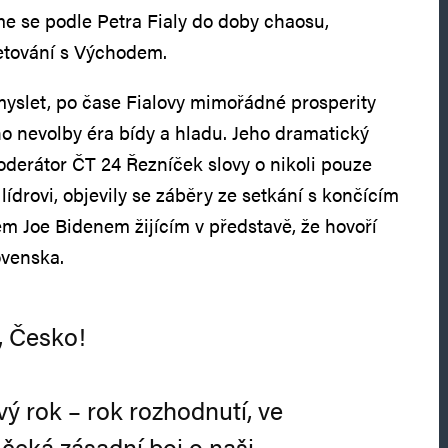
me se podle Petra Fialy do doby chaosu,
etování s Východem.
omyslet, po čase Fialovy mimořádné prosperity
ho nevolby éra bídy a hladu. Jeho dramatický
derátor ČT 24 Řezníček slovy o nikoli pouze
ídrovi, objevily se záběry ze setkání s končícím
 Joe Bidenem žijícím v představě, že hovoří
ovenska.
, Česko!
vý rok – rok rozhodnutí, ve
čeká zásadní boj o naši