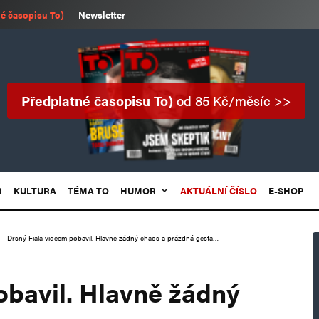
é časopisu To)
Newsletter
Předplatné časopisu To)
od 85 Kč/měsíc >>
R
KULTURA
TÉMA TO
HUMOR
AKTUÁLNÍ ČÍSLO
E-SHOP
Drsný Fiala videem pobavil. Hlavně žádný chaos a prázdná gesta…
obavil. Hlavně žádný