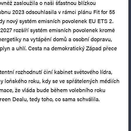
ovněž zasloužila o naši šťastnou blízkou
bnu 2023 odsouhlasila v rámci plánu Fit for 55
ady nový systém emisních povolenek EU ETS 2.
 2027 rozšíří systém emisních povolenek kromě
nergetiky na vytápění domů a osobní dopravu,
, plyn a uhlí. Cesta na demokratický Západ přece
entní rozhodnutí činí kabinet světového lídra,
ny loňského roku, kdy se ve spřátelených médiích
rmace, že vláda bude během volebního roku
reen Dealu, tedy toho, co sama schválila.