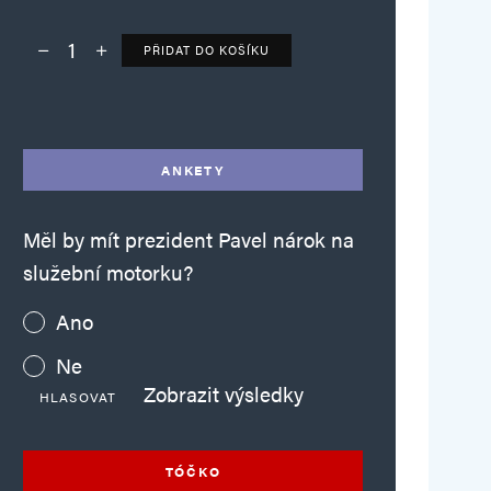
PŘIDAT DO KOŠÍKU
Deník TO – verze bez reklam množství
Alternative:
ANKETY
Měl by mít prezident Pavel nárok na
služební motorku?
Ano
Ne
Zobrazit výsledky
HLASOVAT
TÓČKO