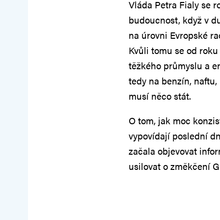
Vláda Petra Fialy se r
budoucnost, když v du
na úrovni Evropské r
Kvůli tomu se od roku
těžkého průmyslu a e
tedy na benzín, naftu
musí něco stát.
O tom, jak moc konzist
vypovídají poslední d
začala objevovat info
usilovat o změkčení G