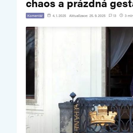
chaos a prázdná ges
Komentář
4. 1. 2025
Aktualizace:
25. 9. 2025
13
3 min