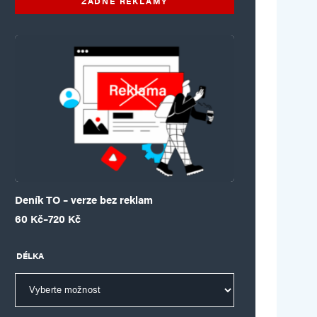
ŽÁDNÉ REKLAMY
Deník TO – verze bez reklam
Rozpětí cen: 60 Kč až 720 Kč
60
Kč
–
720
Kč
DÉLKA