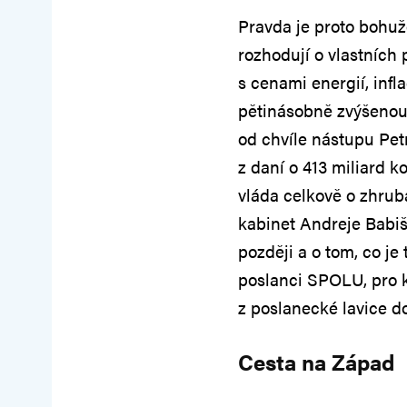
Pravda je proto bohuže
rozhodují o vlastních
s cenami energií, inf
pětinásobně zvýšenou 
od chvíle nástupu Pet
z daní o 413 miliard k
vláda celkově o zhrub
kabinet Andreje Babi
později a o tom, co je
poslanci SPOLU, pro k
z poslanecké lavice d
Cesta na Západ