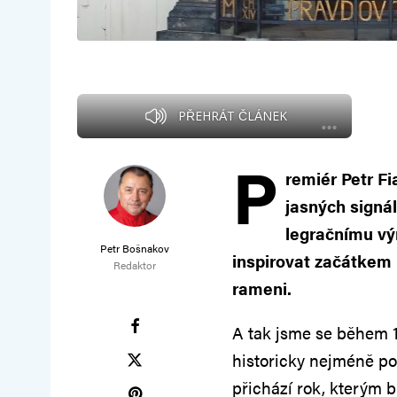
PŘEHRÁT ČLÁNEK
P
remiér Petr Fi
jasných signá
legračnímu výr
Petr Bošnakov
inspirovat začátkem 
Redaktor
rameni.
A tak jsme se během 
historicky nejméně po
přichází rok, kterým