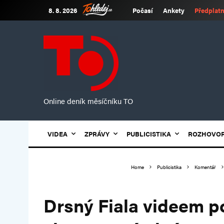
8. 8. 2026
Počasí
Ankety
Předplatn
Online deník měsíčníku TO
VIDEA
ZPRÁVY
PUBLICISTIKA
ROZHOVO
Home
Publicistika
Komentář
Drsný Fiala videem p