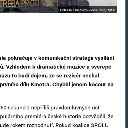
Petr Fiala na svém videu. Zdroj: Síť X
ala pokračuje v komunikační strategii vysílání
lů. Vzhledem k dramatické muzice a sveřepě
azu to budí dojem, že se režisér nechal
prvního dílu Kmotra. Chyběl jenom kocour na
150 sekund z nepříliš pravdomluvných úst
pulárního premiéra české historie dozvěděli, že
 bude rokem rozhodnutí. Pokud koalice SPOLU