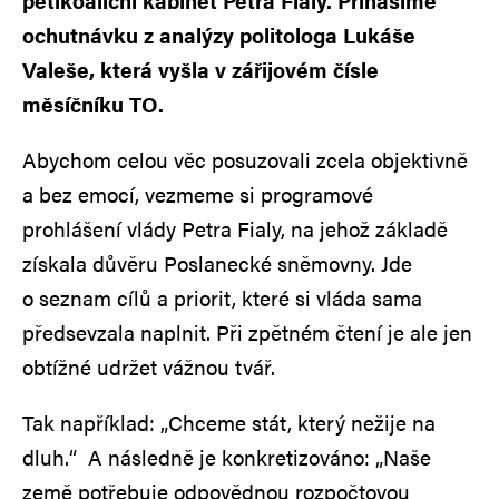
pětikoaliční kabinet Petra Fialy. Přinášíme
ochutnávku z analýzy politologa Lukáše
Valeše, která vyšla v zářijovém čísle
měsíčníku TO.
Abychom celou věc posuzovali zcela objektivně
a bez emocí, vezmeme si programové
prohlášení vlády Petra Fialy, na jehož základě
získala důvěru Poslanecké sněmovny. Jde
o seznam cílů a priorit, které si vláda sama
předsevzala naplnit. Při zpětném čtení je ale jen
obtížné udržet vážnou tvář.
Tak například: „Chceme stát, který nežije na
dluh.“ A následně je konkretizováno: „Naše
země potřebuje odpovědnou rozpočtovou