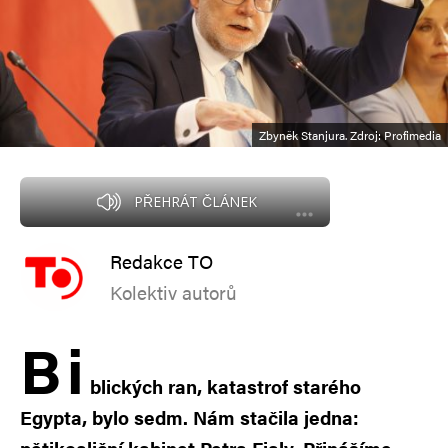
Zbyněk Stanjura. Zdroj: Profimedia
PŘEHRÁT ČLÁNEK
Redakce TO
Kolektiv autorů
B
i
blických ran, katastrof starého
Egypta, bylo sedm. Nám stačila jedna: