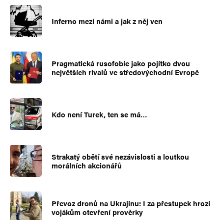
Inferno mezi námi a jak z něj ven
Pragmatická rusofobie jako pojítko dvou
největších rivalů ve středovýchodní Evropě
Kdo není Turek, ten se má…
Strakatý obětí své nezávislosti a loutkou
morálních akcionářů
Převoz dronů na Ukrajinu: I za přestupek hrozí
vojákům otevření prověrky