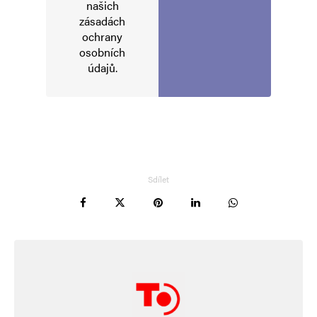
našich
Jméno
*
zásadách
ochrany
osobních
údajů
.
E-mail
*
Webová stránka
Uložit do prohlížeče jméno, e-mail a webovou stránku pro budoucí
komentáře.
Sdílet
Informujte mě o nových komentářích e-mailem.
Informujte mě o nových příspěvcích e-mailem.
Alternative: