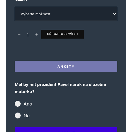
PŘIDAT DO KOŠÍKU
Deník TO – verze bez reklam množství
Alternative:
ANKETY
Měl by mít prezident Pavel nárok na služební
motorku?
Ano
Ne