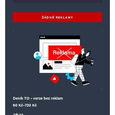
ŽÁDNÉ REKLAMY
Deník TO – verze bez reklam
Rozpětí cen: 60 Kč až 720 Kč
60
Kč
–
720
Kč
DÉLKA