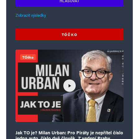
HLASOVAT
Zobrazit výsledky
TÓČKO
TÓčko
Jak TO je? Milan Urban: Pro Piráty je nepřítel číslo
jedna auto, číslo dvě člověk. Z vedení Prahy