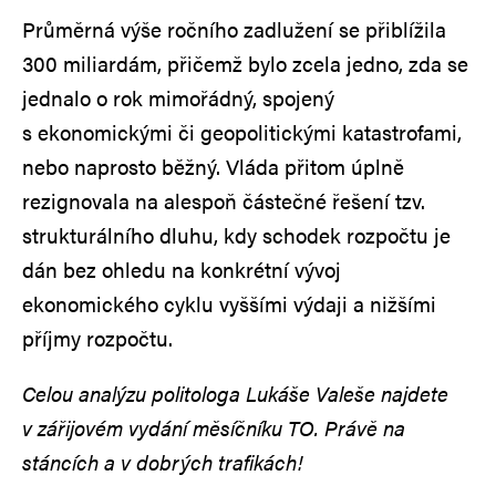
Průměrná výše ročního zadlužení se přiblížila
300 miliardám, přičemž bylo zcela jedno, zda se
jednalo o rok mimořádný, spojený
s ekonomickými či geopolitickými katastrofami,
nebo naprosto běžný. Vláda přitom úplně
rezignovala na alespoň částečné řešení tzv.
strukturálního dluhu, kdy schodek rozpočtu je
dán bez ohledu na konkrétní vývoj
ekonomického cyklu vyššími výdaji a nižšími
příjmy rozpočtu.
Celou analýzu politologa Lukáše Valeše
najdete
v zářijovém vydání měsíčníku TO. Právě na
stáncích a v dobrých trafikách!