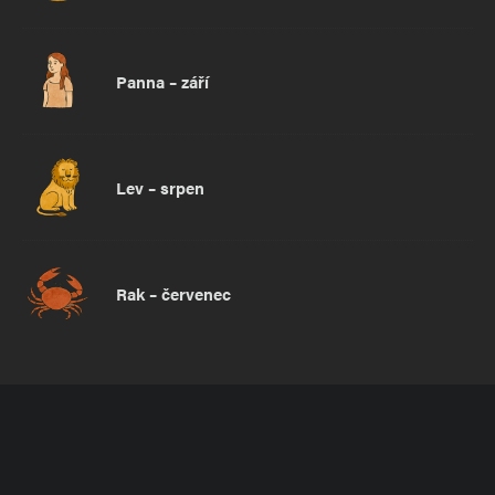
Panna – září
Lev – srpen
Rak – červenec