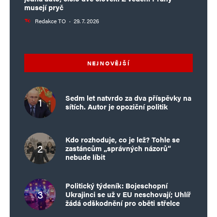
musejí pryč
Redakce TO
·
29. 7. 2026
NEJNOVĚJŠÍ
Sedm let natvrdo za dva příspěvky na
sítích. Autor je opoziční politik
Kdo rozhoduje, co je lež? Tohle se
zastáncům „správných názorů“
nebude líbit
Politický týdeník: Bojeschopní
Ukrajinci se už v EU neschovají; Uhlíř
žádá odškodnění pro oběti střelce