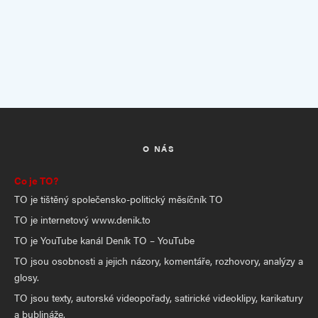
O NÁS
Co je TO?
TO je tištěný společensko-politický měsíčník TO
TO je internetový www.denik.to
TO je YouTube kanál Deník TO – YouTube
TO jsou osobnosti a jejich názory, komentáře, rozhovory, analýzy a
glosy.
TO jsou texty, autorské videopořady, satirické videoklipy, karikatury
a bublináže.