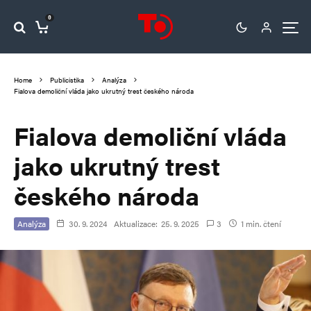
0
Home
Publicistika
Analýza
Fialova demoliční vláda jako ukrutný trest českého národa
Fialova demoliční vláda
jako ukrutný trest
českého národa
Analýza
30. 9. 2024
Aktualizace:
25. 9. 2025
3
1 min. čtení