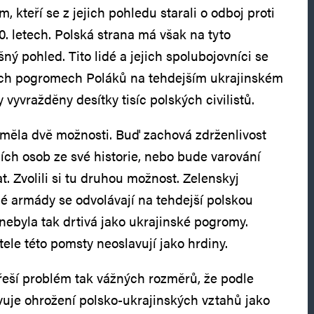
kteří se z jejich pohledu starali o odboj proti
. letech. Polská strana má však na tyto
šný pohled. Tito lidé a jejich spolubojovníci se
ivých pogromech Poláků na tehdejším ukrajinském
 vyvražděny desítky tisíc polských civilistů.
 měla dvě možnosti. Buď zachová zdrženlivost
ích osob ze své historie, nebo bude varování
t. Zvolili si tu druhou možnost. Zelenskyj
lé armády se odvolávají na tehdejší polskou
nebyla tak drtivá jako ukrajinské pogromy.
tele této pomsty neoslavují jako hrdiny.
eší problém tak vážných rozměrů, že podle
vuje ohrožení polsko-ukrajinských vztahů jako