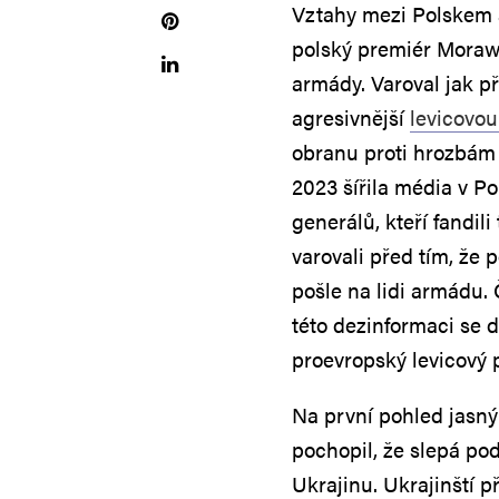
Vztahy mezi Polskem a 
polský premiér Morawi
armády. Varoval jak p
agresivnější
levicovou
obranu proti hrozbám 
2023 šířila média v P
generálů, kteří fandil
varovali před tím, že 
pošle na lidi armádu.
této dezinformaci se 
proevropský levicový p
Na první pohled jasn
pochopil, že slepá pod
Ukrajinu. Ukrajinští p