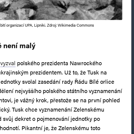
 zabití organizací UPA, Lipniki. Zdroj: Wikimedia Commons
ě není malý
e
vyzval
polského prezidenta Nawrockého
krajinským prezidentem. Už to, že Tusk na
ednotky svolal zasedání rady Řádu Bílé orlice
dělení nejvyššího polského státního vyznamenání
tovi, je vážný krok, přestože se na první pohled
lický. Tusk chce vyznamenání Zelenskému
 svůj dekret o pojmenování jednotky po
odnotí. Pikantní je, že Zelenskému toto