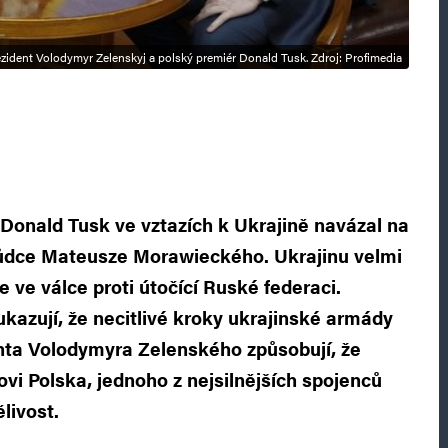
ezident Volodymyr Zelenskyj a polský premiér Donald Tusk. Zdroj: Profimedia
 Donald Tusk ve vztazích k Ukrajině navázal na
ůdce Mateusze Morawieckého. Ukrajinu velmi
e ve válce proti útočící Ruské federaci.
ukazují, že necitlivé kroky ukrajinské armády
nta Volodymyra Zelenského způsobují, že
ovi Polska, jednoho z nejsilnějších spojenců
livost.