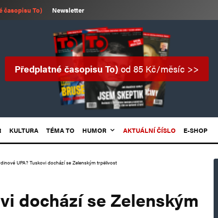
é časopisu To)
Newsletter
Předplatné časopisu To)
od 85 Kč/měsíc >>
R
KULTURA
TÉMA TO
HUMOR
AKTUÁLNÍ ČÍSLO
E-SHOP
dinové UPA? Tuskovi dochází se Zelenským trpělivost
vi dochází se Zelenským