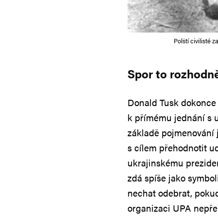
Polští civilisté
Spor to rozhodn
Donald Tusk dokonc
k přímému jednání s u
základě pojmenování j
s cílem přehodnotit u
ukrajinskému preziden
zdá spíše jako symbo
nechat odebrat, pokud
organizaci UPA nepřeh