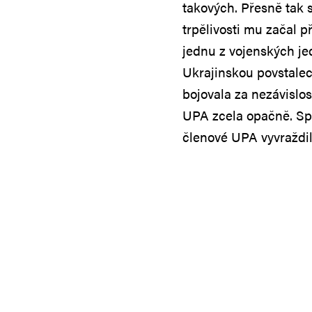
takových. Přesně tak 
trpělivosti mu začal p
jednu z vojenských je
Ukrajinskou povstale
bojovala za nezávislos
UPA zcela opačně. Spo
členové UPA vyvraždili