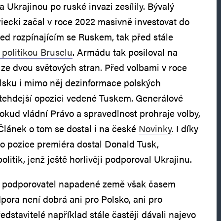
Ukrajinou po ruské invazi zesílily. Bývalý
ecki začal v roce 2022 masivně investovat do
řed rozpínajícím se Ruskem, tak před stále
 politikou Bruselu
. Armádu tak posiloval na
ze dvou světových stran. Před volbami v roce
olsku i mimo něj dezinformace polských
i tehdejší opozici vedené Tuskem. Generálové
pokud vládní Právo a spravedlnost prohraje volby,
 Článek o tom se dostal i na české
Novinky
. I díky
do pozice premiéra dostal Donald Tusk,
olitik, jenž ještě horlivěji podporoval Ukrajinu.
ý podporovatel napadené země však časem
pora není dobrá ani pro Polsko, ani pro
ředstavitelé například stále častěji dávali najevo