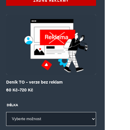
ŽÁDNÉ REKLAMY
Deník TO – verze bez reklam
Rozpětí cen: 60 Kč až 720 Kč
60
Kč
–
720
Kč
DÉLKA