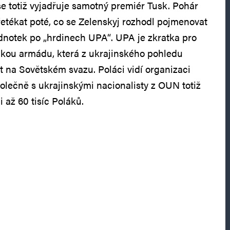
se totiž vyjadřuje samotný premiér Tusk. Pohár
řetékat poté, co se Zelenskyj rozhodl pojmenovat
dnotek po „hrdinech UPA“. UPA je zkratka pro
ckou armádu, která z ukrajinského pohledu
t na Sovětském svazu. Poláci vidí organizaci
lečně s ukrajinskými nacionalisty z OUN totiž
 až 60 tisíc Poláků.