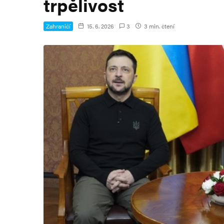
trpělivost
Zahraničí
15. 6. 2026
3
3 min. čtení