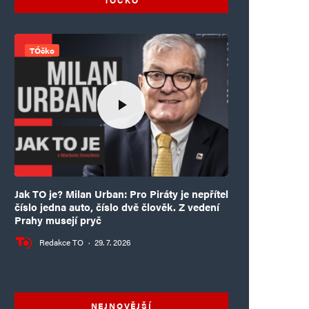
TÓčko
Jak TO je? Milan Urban: Pro Piráty je nepřítel
číslo jedna auto, číslo dvě člověk. Z vedení
Prahy musejí pryč
Redakce TO
·
29. 7. 2026
NEJNOVĚJŠÍ