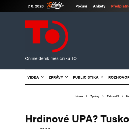
7. 8. 2026
Počasí
Ankety
Předplatn
Online deník měsíčníku TO
VIDEA
ZPRÁVY
PUBLICISTIKA
ROZHOVO
Home
Zprávy
Zahraničí
Hr
Hrdinové UPA? Tusko