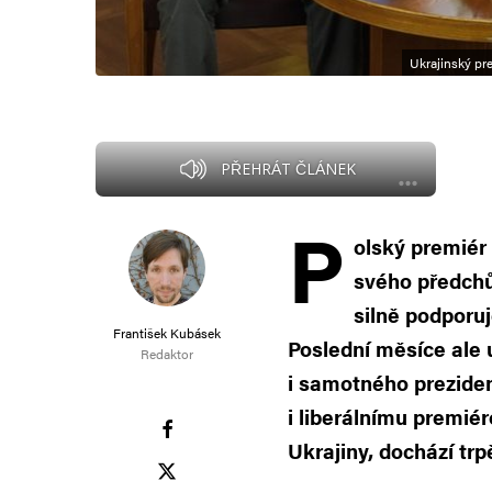
Ukrajinský pr
PŘEHRÁT ČLÁNEK
P
olský premiér
svého předch
silně podporuj
František Kubásek
Poslední měsíce ale 
Redaktor
i samotného prezide
i liberálnímu premiér
Ukrajiny, dochází trpě