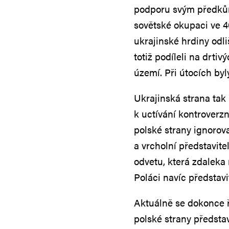
podporu svým předkům, 
sovětské okupaci ve 40
ukrajinské hrdiny odli
totiž podíleli na drt
území. Při útocích byly
Ukrajinská strana tak
k uctívání kontroverzn
polské strany ignorova
a vrcholní představite
odvetu, která zdaleka 
Poláci navíc představi
Aktuálně se dokonce ř
polské strany předsta