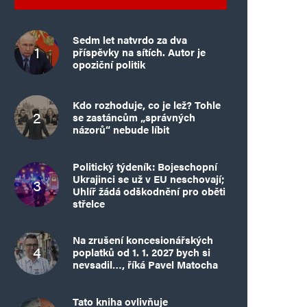
Sedm let natvrdo za dva
příspěvky na sítích. Autor je
opoziční politik
Kdo rozhoduje, co je lež? Tohle
se zastáncům „správných
názorů“ nebude líbit
Politický týdeník: Bojeschopní
Ukrajinci se už v EU neschovají;
Uhlíř žádá odškodnění pro oběti
střelce
Na zrušení koncesionářských
poplatků od 1. 1. 2027 bych si
nevsadil…, říká Pavel Matocha
Tato kniha ovlivňuje