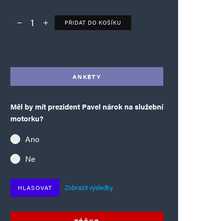
PŘIDAT DO KOŠÍKU
Deník TO – verze bez reklam množství
Alternative:
ANKETY
Měl by mít prezident Pavel nárok na služební
motorku?
Ano
Ne
Zobrazit výsledky
HLASOVAT
TÓČKO