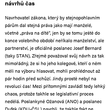
návrhů čas
Navrhovatel zákona, který by stejnopohlavním
párům dal stejná práva jako mají manželé,
včetně „práva na dítě“, jen by se tomu ještě do
konce volebního období neříkalo manželství, ale
partnerství, je oficiálně poslanec Josef Bernard
(taky STAN), Zřejmě považoval svůj návrh za tak
mimořádný, že si ho jeho kolegové, kteří o něm
měli na výboru hlasovat, mohli prohlédnout až
pár hodin před schůzí. Jindy prostě nebyl na
revoluci čas! Mezi přítomnými zavládl tedy lehký
chaos, protože takhle se legislativní proces
nedělá. Poslankyně Ožanová (ANO) a poslanec
Dufek (KDU-ČSL) navrhli, že takhle fakt ne,