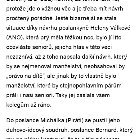
protože jde o vážnou věc a je třeba mít návrh
pročtený pořádně. Ještě bizarnější se stala
situace díky návrhu poslankyně Heleny Válkové
(ANO), která prý měla těžkou noc, bylo jí líto
obzvláště seniorů, jejichž hlas v této věci
nezaznívá, až z toho napsala další návrh, který
by se nejmenoval manželství, neobsahoval by
„právo na dítě“, ale jinak by to vlastně bylo
manželství, které by stejnopohlavním párům
přáli i naši senioři. Taky jej zaslala všem
kolegům až ráno.
Do poslance Michálka (Piráti) se pustil jeho
duhovo-ideový soudruh, poslanec Bernard, který