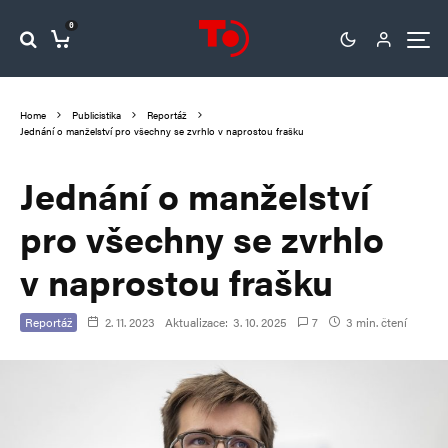
0
Home
Publicistika
Reportáž
Jednání o manželství pro všechny se zvrhlo v naprostou frašku
Jednání o manželství
pro všechny se zvrhlo
v naprostou frašku
Reportáž
2. 11. 2023
Aktualizace:
3. 10. 2025
7
3 min. čtení