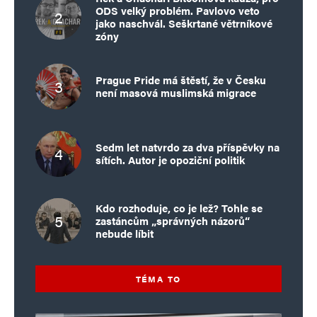
ODS velký problém. Pavlovo veto
jako naschvál. Seškrtané větrníkové
zóny
Prague Pride má štěstí, že v Česku
není masová muslimská migrace
Sedm let natvrdo za dva příspěvky na
sítích. Autor je opoziční politik
Kdo rozhoduje, co je lež? Tohle se
zastáncům „správných názorů“
nebude líbit
TÉMA TO