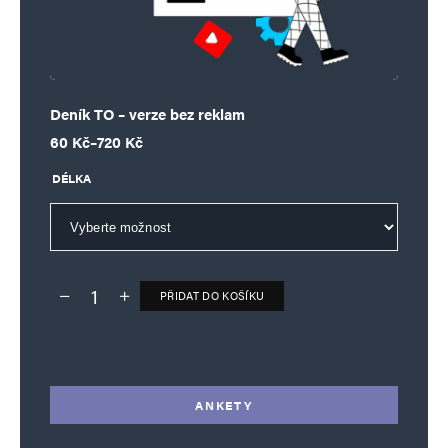
Deník TO – verze bez reklam
Rozpětí cen: 60 Kč až 720 Kč
60
Kč
–
720
Kč
DÉLKA
PŘIDAT DO KOŠÍKU
Deník TO – verze bez reklam množství
Alternative:
ANKETY