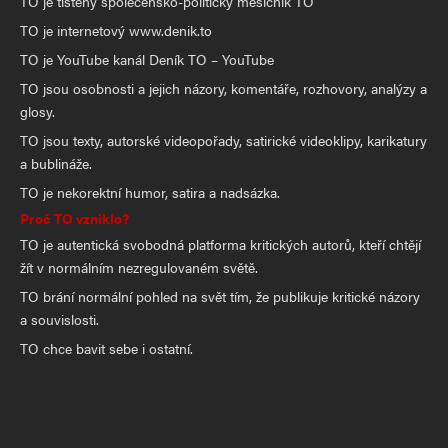
TO je tištěný společensko-politický měsíčník TO
TO je internetový www.denik.to
TO je YouTube kanál Deník TO – YouTube
TO jsou osobnosti a jejich názory, komentáře, rozhovory, analýzy a
glosy.
TO jsou texty, autorské videopořady, satirické videoklipy, karikatury
a bublináže.
TO je nekorektní humor, satira a nadsázka.
Proč TO vzniklo?
TO je autentická svobodná platforma kritických autorů, kteří chtějí
žít v normálním nezregulovaném světě.
TO brání normální pohled na svět tím, že publikuje kritické názory
a souvislosti.
TO chce bavit sebe i ostatní.