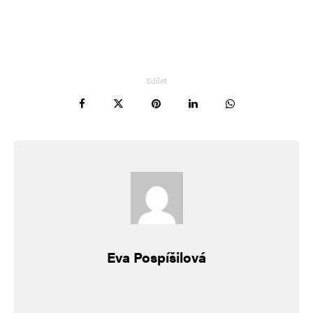
Vaše e-mailová adresa nebude zveřejněna.
Vyžadované informace jsou
označeny
*
Komentář
*
Sdílet
Jméno
*
Eva Pospíšilová
E-mail
*
Webová stránka