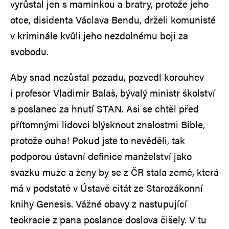
vyrůstal jen s maminkou a bratry, protože jeho
otce, disidenta Václava Bendu, drželi komunisté
v kriminále kvůli jeho nezdolnému boji za
svobodu.
Aby snad nezůstal pozadu, pozvedl korouhev
i profesor Vladimir Balaš, bývalý ministr školství
a poslanec za hnutí STAN. Asi se chtěl před
přítomnými lidovci blýsknout znalostmi Bible,
protože ouha! Pokud jste to nevěděli, tak
podporou ústavní definice manželství jako
svazku muže a ženy by se z ČR stala země, která
má v podstatě v Ústavě citát ze Starozákonní
knihy Genesis. Vážné obavy z nastupující
teokracie z pana poslance doslova čišely. V tu