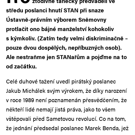
ztodivné tanečky předváděli ve
středu poslanci hnutí STAN při snaze
Ústavně-právním výborem Sněmovny
protlačit ono bájné manželství kohokoliv
s kýmkoliv. (Zatím tedy velmi diskriminačně –
pouze dvou dospělých, nepříbuzných osob).
Ale nestraňme jen STANařům a pojďme na to
od začátku.
Celé duhové tažení uvedl pirátský poslanec
Jakub Michálek svým výrokem, že díky narození
v roce 1989 není poznamenán přesvědčením, že
někteří lidé nemají jistá práva, jako to všem
vštěpovali před Sametovou revolucí. Co na tom,
že jednání předsedal poslanec Marek Benda, jež