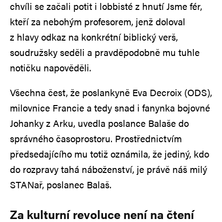
chvíli se začali potit i lobbisté z hnutí Jsme fér,
kteří za nebohým profesorem, jenž doloval
z hlavy odkaz na konkrétní biblický verš,
soudružsky seděli a pravděpodobně mu tuhle
notičku napověděli.
Všechna čest, že poslankyně Eva Decroix (ODS),
milovnice Francie a tedy snad i fanynka bojovné
Johanky z Arku, uvedla poslance Balaše do
správného časoprostoru. Prostřednictvím
předsedajícího mu totiž oznámila, že jediný, kdo
do rozpravy tahá náboženství, je právě náš milý
STANař, poslanec Balaš.
Za kulturní revoluce není na čtení