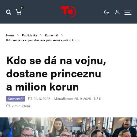
0
Home
Publicistika
Komentář
Kdo se dá na vojnu, dostane princeznu a milion korun
Kdo se dá na vojnu,
dostane princeznu
a milion korun
Komentář
24. 3. 2025
Aktualizace:
25. 9. 2025
11
2 min. čtení