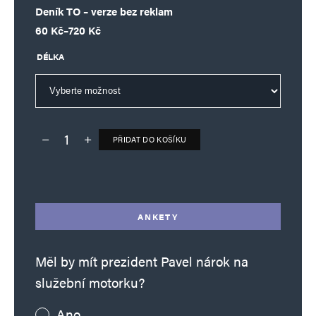
Deník TO – verze bez reklam
Rozpětí cen: 60 Kč až 720 Kč
60
Kč
–
720
Kč
DÉLKA
PŘIDAT DO KOŠÍKU
Deník TO – verze bez reklam množství
Alternative:
ANKETY
Měl by mít prezident Pavel nárok na
služební motorku?
Ano