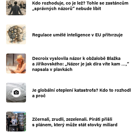
Kdo rozhoduje, co je lež? Tohle se zastáncům
„správných názorů“ nebude líbit
Regulace umělé inteligence v EU přitvrzuje
Decroix vyslovila názor k obžalobě Blažka
a Jiříkovského: „Názor je jak díra víte kam …,“
napsala v plavkách
Je globální oteplení katastrofa? Kdo to rozhodl
a proč
Zčernali, zrudli, zezelenali. Piráti přišli
s plánem, který může stát stovky miliard