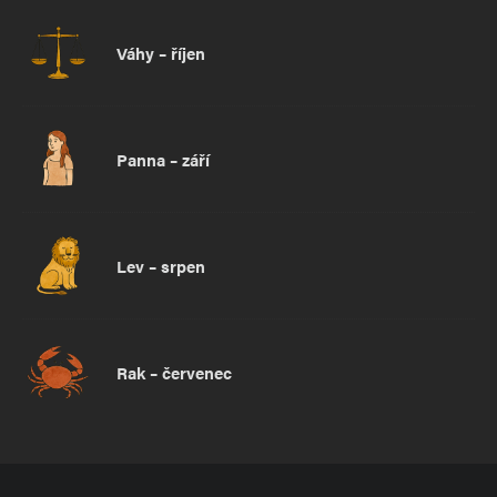
Váhy – říjen
Panna – září
Lev – srpen
Rak – červenec