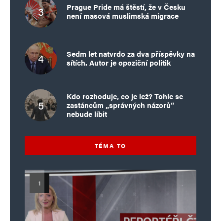
Prague Pride má štěstí, že v Česku
není masová muslimská migrace
Sedm let natvrdo za dva příspěvky na
sítích. Autor je opoziční politik
Kdo rozhoduje, co je lež? Tohle se
zastáncům „správných názorů“
nebude líbit
TÉMA TO