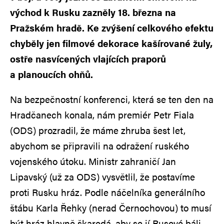
východ k Rusku zazněly 18. března na
Pražském hradě. Ke zvýšení celkového efektu
chyběly jen filmové dekorace kašírované žuly,
ostře nasvícených vlajících praporů
a planoucích ohňů.
Na bezpečnostní konferenci, která se ten den na
Hradčanech konala, nám premiér Petr Fiala
(ODS) prozradil, že máme zhruba šest let,
abychom se připravili na odražení ruského
vojenského útoku. Ministr zahraničí Jan
Lipavský (už za ODS) vysvětlil, že postavíme
proti Rusku hráz. Podle náčelníka generálního
štábu Karla Řehky (nerad Černochovou) to musí
být hráz hlavně škaredá, aby se jí Rusové báli.