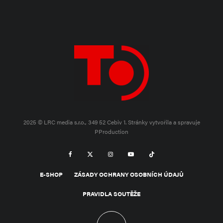
2025 © LRC media s.r.o., 349 52 Cebiv 1.
Stránky vytvořila a spravuje
PProduction
E-SHOP
ZÁSADY OCHRANY OSOBNÍCH ÚDAJŮ
PRAVIDLA SOUTĚŽE