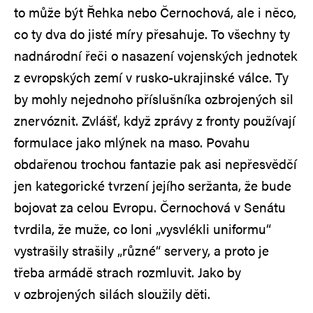
to může být Řehka nebo Černochová, ale i něco,
co ty dva do jisté míry přesahuje. To všechny ty
nadnárodní řeči o nasazení vojenských jednotek
z evropských zemí v rusko-ukrajinské válce. Ty
by mohly nejednoho příslušníka ozbrojených sil
znervóznit. Zvlášť, když zprávy z fronty používají
formulace jako mlýnek na maso. Povahu
obdařenou trochou fantazie pak asi nepřesvědčí
jen kategorické tvrzení jejího seržanta, že bude
bojovat za celou Evropu. Černochová v Senátu
tvrdila, že muže, co loni „vysvlékli uniformu“
vystrašily strašily „různé“ servery, a proto je
třeba armádě strach rozmluvit. Jako by
v ozbrojených silách sloužily děti.