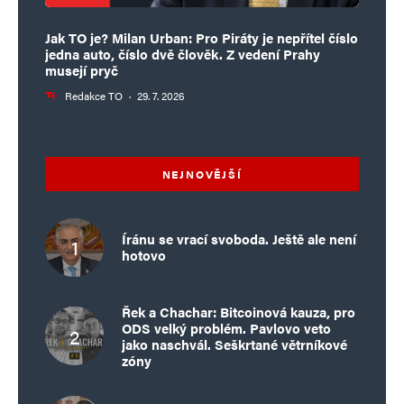
Jak TO je? Milan Urban: Pro Piráty je nepřítel číslo
jedna auto, číslo dvě člověk. Z vedení Prahy
musejí pryč
Redakce TO
·
29. 7. 2026
NEJNOVĚJŠÍ
Íránu se vrací svoboda. Ještě ale není
hotovo
Řek a Chachar: Bitcoinová kauza, pro
ODS velký problém. Pavlovo veto
jako naschvál. Seškrtané větrníkové
zóny