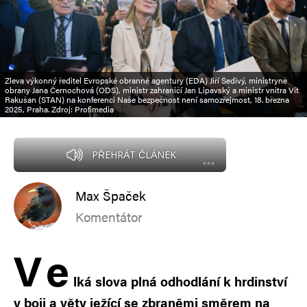
Zleva výkonný ředitel Evropské obranné agentury (EDA) Jiří Šedivý, ministryně
obrany Jana Černochová (ODS), ministr zahraničí Jan Lipavský a ministr vnitra Vít
Rakušan (STAN) na konferenci Naše bezpečnost není samozřejmost, 18. března
2025, Praha. Zdroj: Profimedia
PŘEHRÁT ČLÁNEK
Max Špaček
Komentátor
V
e
lká slova plná odhodlání k hrdinství
v boji a věty ježící se zbraněmi směrem na