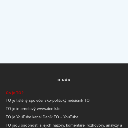
O NÁS
Co je TO?
TO je tištěný společensko-politický měsíčník TO
TO je internetový www.denik.to
TO je YouTube kanál Deník TO – YouTube
TO jsou osobnosti a jejich názory, komentáře, rozhovory, analýzy a