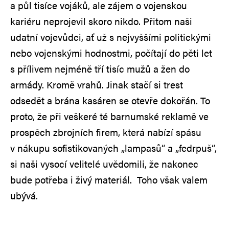
a půl tisíce vojáků, ale zájem o vojenskou
kariéru neprojevil skoro nikdo. Přitom naši
udatní vojevůdci, ať už s nejvyššími politickými
nebo vojenskými hodnostmi, počítají do pěti let
s přílivem nejméně tří tisíc mužů a žen do
armády. Kromě vrahů. Jinak stačí si trest
odsedět a brána kasáren se otevře dokořán. To
proto, že při veškeré té barnumské reklamě ve
prospěch zbrojních firem, která nabízí spásu
v nákupu sofistikovaných „lampasů“ a „fedrpuš“,
si naši vysocí velitelé uvědomili, že nakonec
bude potřeba i živý materiál. Toho však valem
ubývá.