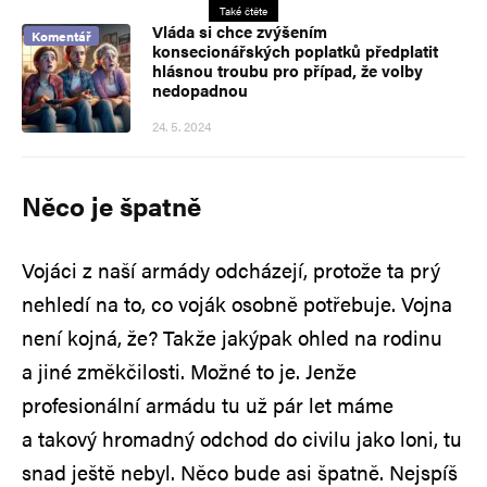
Také čtěte
Vláda si chce zvýšením
Komentář
konsecionářských poplatků předplatit
hlásnou troubu pro případ, že volby
nedopadnou
24. 5. 2024
Něco je špatně
Vojáci z naší armády odcházejí, protože ta prý
nehledí na to, co voják osobně potřebuje. Vojna
není kojná, že? Takže jakýpak ohled na rodinu
a jiné změkčilosti. Možné to je. Jenže
profesionální armádu tu už pár let máme
a takový hromadný odchod do civilu jako loni, tu
snad ještě nebyl. Něco bude asi špatně. Nejspíš