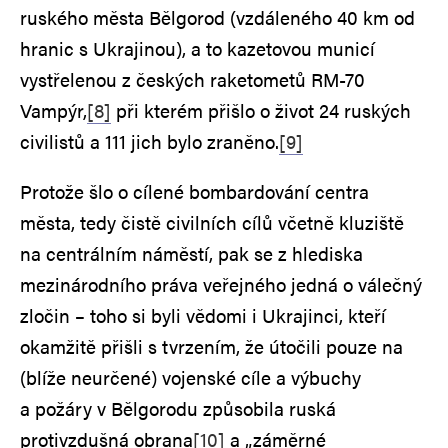
ruského města Bělgorod (vzdáleného 40 km od
hranic s Ukrajinou), a to kazetovou municí
vystřelenou z českých raketometů RM-70
Vampýr,
[8]
při kterém přišlo o život 24 ruských
civilistů a 111 jich bylo zraněno.
[9]
Protože šlo o cílené bombardování centra
města, tedy čistě civilních cílů včetně kluziště
na centrálním náměstí, pak se z hlediska
mezinárodního práva veřejného jedná o válečný
zločin – toho si byli vědomi i Ukrajinci, kteří
okamžitě přišli s tvrzením, že útočili pouze na
(blíže neurčené) vojenské cíle a výbuchy
a požáry v Bělgorodu způsobila ruská
protivzdušná obrana
[10]
a „záměrné