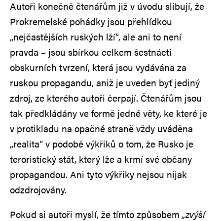
Autoři konečně čtenářům již v úvodu slibují, že
Prokremelské pohádky jsou přehlídkou
„nejčastějších ruských lží“, ale ani to není
pravda – jsou sbírkou celkem šestnácti
obskurních tvrzení, která jsou vydávána za
ruskou propagandu, aniž je uveden byť jediný
zdroj, ze kterého autoři čerpají. Čtenářům jsou
tak předkládány ve formě jedné věty, ke které je
v protikladu na opačné straně vždy uváděna
„realita“ v podobě výkřiků o tom, že Rusko je
teroristický stát, který lže a krmí své občany
propagandou. Ani tyto výkřiky nejsou nijak
odzdrojovány.
Pokud si autoři myslí, že tímto způsobem
„zvýší