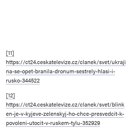
[11]
https://ct24.ceskatelevize.cz/clanek/svet/ukraji
na-se-opet-branila-dronum-sestrely-hlasi-i-
rusko-344522
[12]
https://ct24.ceskatelevize.cz/clanek/svet/blink
en-je-v-kyjeve-zelenskyj-ho-chce-presvedcit-k-
povoleni-utocit-v-ruskem-tylu-352929