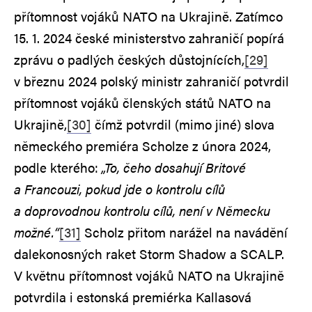
přítomnost vojáků NATO na Ukrajině. Zatímco
15. 1. 2024 české ministerstvo zahraničí popírá
zprávu o padlých českých důstojnících,
[29]
v březnu 2024 polský ministr zahraničí potvrdil
přítomnost vojáků členských států NATO na
Ukrajině,
[30]
čímž potvrdil (mimo jiné) slova
německého premiéra Scholze z února 2024,
podle kterého:
„To, čeho dosahují Britové
a Francouzi, pokud jde o kontrolu cílů
a doprovodnou kontrolu cílů, není v Německu
možné.“
[31]
Scholz přitom narážel na navádění
dalekonosných raket Storm Shadow a SCALP.
V květnu přítomnost vojáků NATO na Ukrajině
potvrdila i estonská premiérka Kallasová