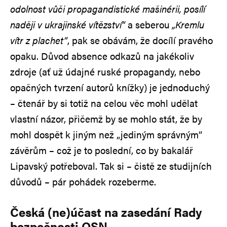
odolnost vůči propagandistické mašinérii, posílí
naději v ukrajinské vítězství“
a seberou
„Kremlu
vítr z plachet“
, pak se obávám, že docílí pravého
opaku. Důvod absence odkazů na jakékoliv
zdroje (ať už údajné ruské propagandy, nebo
opačných tvrzení autorů knížky) je jednoduchý
– čtenář by si totiž na celou věc mohl udělat
vlastní názor, přičemž by se mohlo stát, že by
mohl dospět k jiným než „jediným správným“
závěrům – což je to poslední, co by bakalář
Lipavský potřeboval. Tak si – čistě ze studijních
důvodů – pár pohádek rozeberme.
Česká (ne)účast na zasedání Rady
bezpečnosti OSN