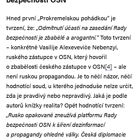
Hned první „Prokremelskou pohádkou“ je
tvrzení, že:
„Odmítnutí účasti na zasedání Rady
bezpečnosti je zbabělé a arogantní.“
Toto tvrzení
– konkrétně Vasilije Alexeveviče Nebenzyi,
ruského zástupce v OSN, který hovořil
o zbabělosti českého zástupce v OSN
[4]
– ale
není ruskou propagandou. Je to něčí názor, něčí
hodnotící soud, u kterého jednoduše nelze určit,
zda je pravdivý nebo nepravdivý. Jaká je podle
autorů knížky realita? Opět hodnotící tvrzení:
„Rusko opakovaně zneužívá platformu Rady
bezpečnosti OSN k šíření dezinformací
a propagandy ohledně války. Česká diplomacie