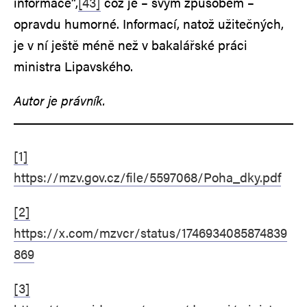
informace“,
[43]
což je – svým způsobem –
opravdu humorné. Informací, natož užitečných,
je v ní ještě méně než v bakalářské práci
ministra Lipavského.
Autor je právník.
[1]
https://mzv.gov.cz/file/5597068/Poha_dky.pdf
[2]
https://x.com/mzvcr/status/1746934085874839
869
[3]