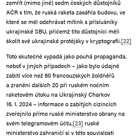
zemřít (mimo jiné) sedm českých důstojníků
AČR s tím, že ruská raketa zasáhla budovu, ve
které se měl odehrávat mítink s příslušníky
ukrajinské SBU, přičemž tito důstojníci měli
školit své ukrajinské protějšky v kryptografii.
[22]
Toto skutečně vypadá jako pouhá propaganda,
neboť v jiných případech – jako bylo údajné
zabití více než 60 francouzských žoldnéřů
a zranění dalších 20 při ruském nočním
raketovém útoku na Ukrajinský Charkov
16. 1. 2024 – informace o zabitých cizincích
zveřejnilo přímo ruské ministerstvo obrany na
svém telegramovém účtu,
[23]
ruské
ministerstvo zahraničí si v této souvislosti