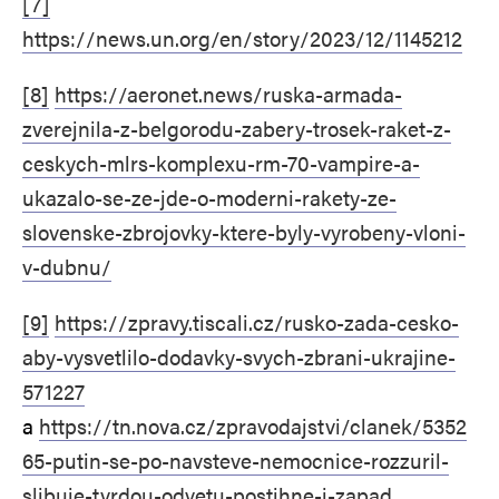
[7]
https://news.un.org/en/story/2023/12/1145212
[8]
https://aeronet.news/ruska-armada-
zverejnila-z-belgorodu-zabery-trosek-raket-z-
ceskych-mlrs-komplexu-rm-70-vampire-a-
ukazalo-se-ze-jde-o-moderni-rakety-ze-
slovenske-zbrojovky-ktere-byly-vyrobeny-vloni-
v-dubnu/
[9]
https://zpravy.tiscali.cz/rusko-zada-cesko-
aby-vysvetlilo-dodavky-svych-zbrani-ukrajine-
571227
a
https://tn.nova.cz/zpravodajstvi/clanek/5352
65-putin-se-po-navsteve-nemocnice-rozzuril-
slibuje-tvrdou-odvetu-postihne-i-zapad