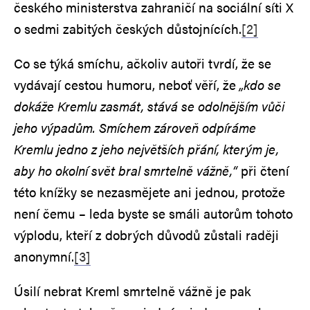
českého ministerstva zahraničí na sociální síti X
o sedmi zabitých českých důstojnících.
[2]
Co se týká smíchu, ačkoliv autoři tvrdí, že se
vydávají cestou humoru, neboť věří, že
„kdo se
dokáže Kremlu zasmát, stává se odolnějším vůči
jeho výpadům. Smíchem zároveň odpíráme
Kremlu jedno z jeho největších přání, kterým je,
aby ho okolní svět bral smrtelně vážně,“
při čtení
této knížky se nezasmějete ani jednou, protože
není čemu – leda byste se smáli autorům tohoto
výplodu, kteří z dobrých důvodů zůstali raději
anonymní.
[3]
Úsilí nebrat Kreml smrtelně vážně je pak