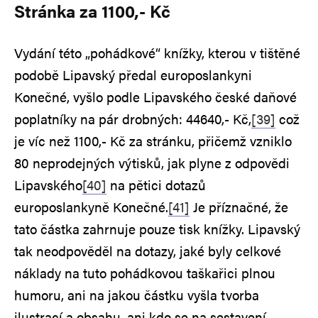
Stránka za 1100,- Kč
Vydání této „pohádkové“ knížky, kterou v tištěné
podobě Lipavský předal europoslankyni
Konečné, vyšlo podle Lipavského české daňové
poplatníky na pár drobných: 44640,- Kč,
[39]
což
je víc než 1100,- Kč za stránku, přičemž vzniklo
80 neprodejných výtisků, jak plyne z odpovědi
Lipavského
[40]
na pětici dotazů
europoslankyně Konečné.
[41]
Je příznačné, že
tato částka zahrnuje pouze tisk knížky. Lipavský
tak neodpověděl na dotazy, jaké byly celkové
náklady na tuto pohádkovou taškařici plnou
humoru, ani na jakou částku vyšla tvorba
ilustrací a obsahu, ani kdo se na sestavení