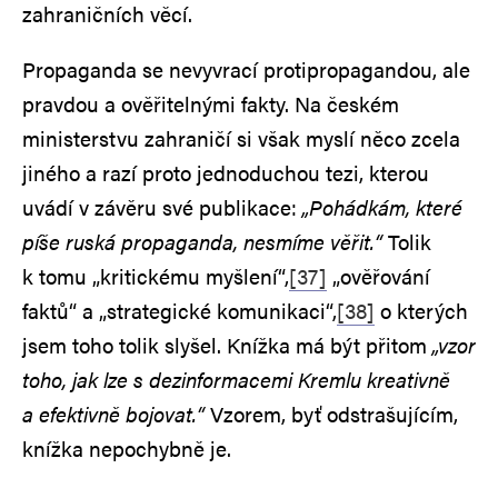
zahraničních věcí.
Propaganda se nevyvrací protipropagandou, ale
pravdou a ověřitelnými fakty. Na českém
ministerstvu zahraničí si však myslí něco zcela
jiného a razí proto jednoduchou tezi, kterou
uvádí v závěru své publikace:
„Pohádkám, které
píše ruská propaganda, nesmíme věřit.“
Tolik
k tomu „kritickému myšlení“,
[37]
„ověřování
faktů“ a „strategické komunikaci“,
[38]
o kterých
jsem toho tolik slyšel. Knížka má být přitom
„vzor
toho, jak lze s dezinformacemi Kremlu kreativně
a efektivně bojovat.“
Vzorem, byť odstrašujícím,
knížka nepochybně je.