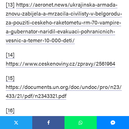
[13]
https://aeronet.news/ukrajinska-armada-
znovu-zabijela-a-mrzacila-civilisty-v-belgorodu-
za-pouziti-ceskeho-raketometu-rm-70-vampire-
a-gubernator-naridil-evakuaci-pohranicnich-
vesnic-a-temer-10-000-deti/
[14]
https://www.ceskenoviny.cz/zpravy/2561964
[15]
https://documents.un.org/doc/undoc/pro/n23/
433/21/pdf/n2343321.pdf
[16]
https://news.un.org/en/story/2023/12/1145197