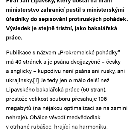
Pirát Jan Lipavský, který dostal na hraní
ministerstvo zahraničí pustil s ministerskými
úředníky do sepisování protiruských pohádek.
Výsledek je stejně tristní, jako bakalářská
práce.
Publikace s názvem „Prokremelské pohádky“
má 40 stránek a je psána dvojjazyčně – česky
a anglicky – kupodivu není psána ani rusky, ani
ukrajinsky.
[1]
Je tedy jen o málo delší než
Lipavského bakalářská práce (50 stran),
přestože velikost souboru přesahuje 106
megabytů (na nějakou optimalizaci se na zamini
nehraje). Obálce vévodí medvědodlak
v otrhané rubášce, hrající na harmoniku,