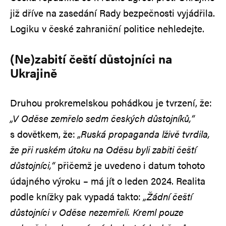
již dříve na zasedání Rady bezpečnosti vyjádřila.
Logiku v české zahraniční politice nehledejte.
(Ne)zabití čeští důstojníci na
Ukrajině
Druhou prokremelskou pohádkou je tvrzení, že:
„V Oděse zemřelo sedm českých důstojníků,“
s dovětkem, že:
„Ruská propaganda lživě tvrdila,
že při ruském útoku na Oděsu byli zabiti čeští
důstojníci,“
přičemž je uvedeno i datum tohoto
údajného výroku – má jít o leden 2024. Realita
podle knížky pak vypadá takto:
„Žádní čeští
důstojníci v Oděse nezemřeli. Kreml pouze