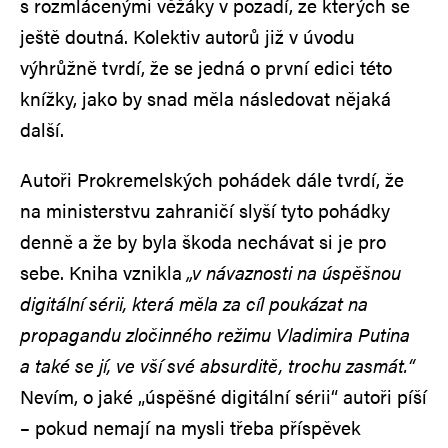
s rozmlácenými věžáky v pozadí, ze kterých se
ještě doutná. Kolektiv autorů již v úvodu
výhrůžně tvrdí, že se jedná o první edici této
knížky, jako by snad měla následovat nějaká
další.
Autoři Prokremelských pohádek dále tvrdí, že
na ministerstvu zahraničí slyší tyto pohádky
denně a že by byla škoda nechávat si je pro
sebe. Kniha vznikla
„v návaznosti na úspěšnou
digitální sérii, která měla za cíl poukázat na
propagandu zločinného režimu Vladimira Putina
a také se jí, ve vší své absurditě, trochu zasmát.“
Nevím, o jaké „úspěšné digitální sérii“ autoři píší
– pokud nemají na mysli třeba příspěvek