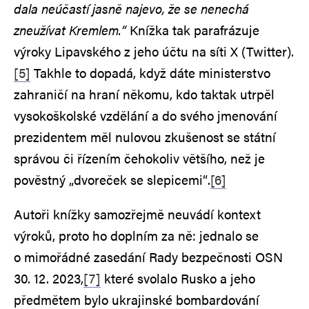
dala neúčastí jasně najevo, že se nenechá
zneužívat Kremlem.“
Knížka tak parafrázuje
výroky Lipavského z jeho účtu na síti X (Twitter).
[5]
Takhle to dopadá, když dáte ministerstvo
zahraničí na hraní někomu, kdo taktak utrpěl
vysokoškolské vzdělání a do svého jmenování
prezidentem měl nulovou zkušenost se státní
správou či řízením čehokoliv většího, než je
pověstný „dvoreček se slepicemi“.
[6]
Autoři knížky samozřejmě neuvádí kontext
výroků, proto ho doplním za ně: jednalo se
o mimořádné zasedání Rady bezpečnosti OSN
30. 12. 2023,
[7]
které svolalo Rusko a jeho
předmětem bylo ukrajinské bombardování