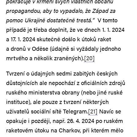
pokračuje v krmení svých vlastních občanů
propagandou, aby to vypadalo, že Západ za
pomoc Ukrajině dostatečně trestá.“
V tomto
případě je třeba doplnit, že ve dnech 1. 1. 2024
a 17. 1. 2024 skutečně došlo k útoků raket
a dronů v Oděse (údajně si vyžádaly jednoho
mrtvého a několik zraněných).
[20]
Tvrzení o údajných sedmi zabitých českých
důstojnících ale nepochází z oficiálních zdrojů
ruského ministerstva obrany (nebo jiné ruské
instituce), ale pouze z tvrzení některých
uživatelů sociální sítě Telegram.
[21]
Navíc se
opakuje i později, např. 26. 4. 2024 po ruském
raketovém útoku na Charkov, při kterém mělo