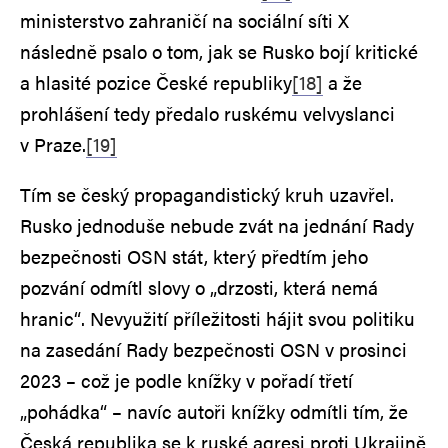
ministerstvo zahraničí na sociální síti X
následně psalo o tom, jak se Rusko bojí kritické
a hlasité pozice České republiky
[18]
a že
prohlášení tedy předalo ruskému velvyslanci
v Praze.
[19]
Tím se český propagandistický kruh uzavřel.
Rusko jednoduše nebude zvát na jednání Rady
bezpečnosti OSN stát, který předtím jeho
pozvání odmítl slovy o „drzosti, která nemá
hranic“. Nevyužití příležitosti hájit svou politiku
na zasedání Rady bezpečnosti OSN v prosinci
2023 – což je podle knížky v pořadí třetí
„pohádka“ – navíc autoři knížky odmítli tím, že
Česká republika se k ruské agresi proti Ukrajině