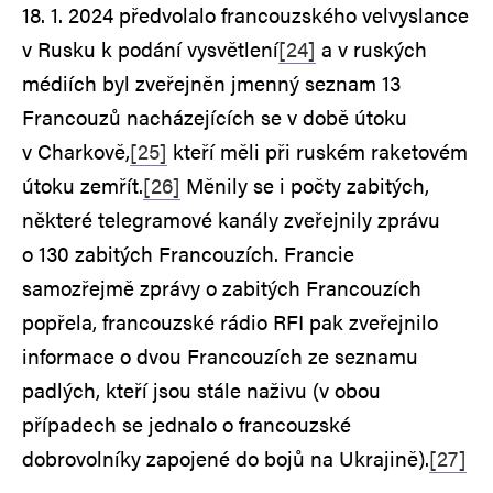
18. 1. 2024 předvolalo francouzského velvyslance
v Rusku k podání vysvětlení
[24]
a v ruských
médiích byl zveřejněn jmenný seznam 13
Francouzů nacházejících se v době útoku
v Charkově,
[25]
kteří měli při ruském raketovém
útoku zemřít.
[26]
Měnily se i počty zabitých,
některé telegramové kanály zveřejnily zprávu
o 130 zabitých Francouzích. Francie
samozřejmě zprávy o zabitých Francouzích
popřela, francouzské rádio RFI pak zveřejnilo
informace o dvou Francouzích ze seznamu
padlých, kteří jsou stále naživu (v obou
případech se jednalo o francouzské
dobrovolníky zapojené do bojů na Ukrajině).
[27]