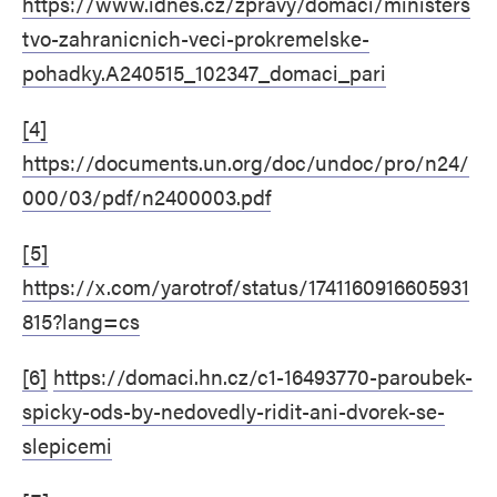
https://www.idnes.cz/zpravy/domaci/ministers
tvo-zahranicnich-veci-prokremelske-
pohadky.A240515_102347_domaci_pari
[4]
https://documents.un.org/doc/undoc/pro/n24/
000/03/pdf/n2400003.pdf
[5]
https://x.com/yarotrof/status/1741160916605931
815?lang=cs
[6]
https://domaci.hn.cz/c1-16493770-paroubek-
spicky-ods-by-nedovedly-ridit-ani-dvorek-se-
slepicemi