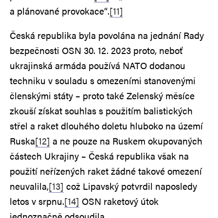
a plánované provokace“.
[11]
Česká republika byla povolána na jednání Rady
bezpečnosti OSN 30. 12. 2023 proto, neboť
ukrajinská armáda používá NATO dodanou
techniku v souladu s omezeními stanovenými
členskými státy – proto také Zelenský měsíce
zkouší získat souhlas s použitím balistických
střel a raket dlouhého doletu hluboko na území
Ruska
[12]
a ne pouze na Ruskem okupovaných
částech Ukrajiny – Česká republika však na
použití neřízených raket žádné takové omezení
neuvalila,
[13]
což Lipavský potvrdil naposledy
letos v srpnu.
[14]
OSN raketový útok
jednoznačně odsoudila.