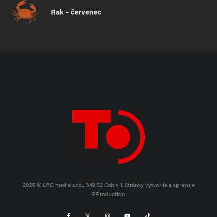
Rak – červenec
2025 © LRC media s.r.o., 349 52 Cebiv 1.
Stránky vytvořila a spravuje
PProduction