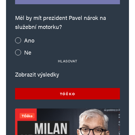
Měl by mít prezident Pavel nárok na
služební motorku?
Ano
Ne
HLASOVAT
Zobrazit výsledky
TÓČKO
TÓčko