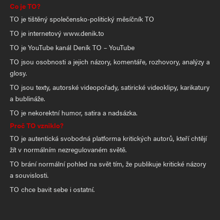
Co je TO?
TO je tištěný společensko-politický měsíčník TO
TO je internetový www.denik.to
TO je YouTube kanál Deník TO – YouTube
TO jsou osobnosti a jejich názory, komentáře, rozhovory, analýzy a
glosy.
TO jsou texty, autorské videopořady, satirické videoklipy, karikatury
a bublináže.
TO je nekorektní humor, satira a nadsázka.
Proč TO vzniklo?
TO je autentická svobodná platforma kritických autorů, kteří chtějí
žít v normálním nezregulovaném světě.
TO brání normální pohled na svět tím, že publikuje kritické názory
a souvislosti.
TO chce bavit sebe i ostatní.