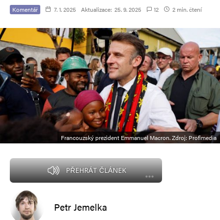
Komentář
7. 1. 2025
Aktualizace:
25. 9. 2025
12
2 min. čtení
Francouzský prezident Emmanuel Macron. Zdroj: Profimedia
PŘEHRÁT ČLÁNEK
Petr Jemelka