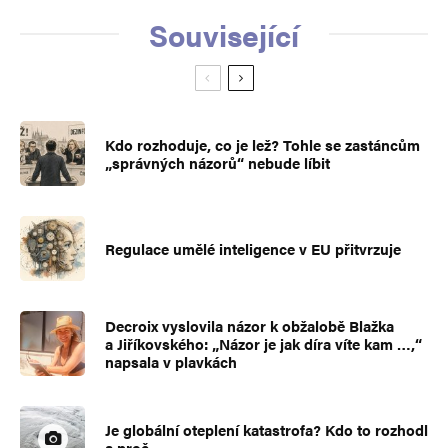
Související
Kdo rozhoduje, co je lež? Tohle se zastáncům
„správných názorů“ nebude líbit
Regulace umělé inteligence v EU přitvrzuje
Decroix vyslovila názor k obžalobě Blažka
a Jiříkovského: „Názor je jak díra víte kam …,“
napsala v plavkách
Je globální oteplení katastrofa? Kdo to rozhodl
a proč