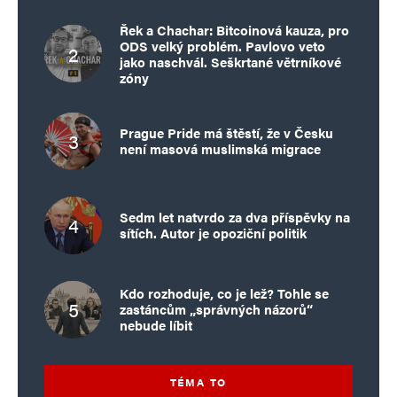
Řek a Chachar: Bitcoinová kauza, pro
ODS velký problém. Pavlovo veto
jako naschvál. Seškrtané větrníkové
zóny
Prague Pride má štěstí, že v Česku
není masová muslimská migrace
Sedm let natvrdo za dva příspěvky na
sítích. Autor je opoziční politik
Kdo rozhoduje, co je lež? Tohle se
zastáncům „správných názorů“
nebude líbit
TÉMA TO