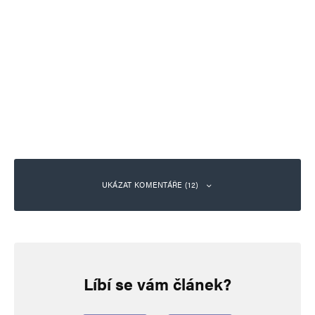
UKÁZAT KOMENTÁŘE (12)
hloubal
Odpovědět
7. 1. 2025 (15:50)
Líbí se vám článek?
Ozbrojenci v Nigérii zaútočili na město a unesli