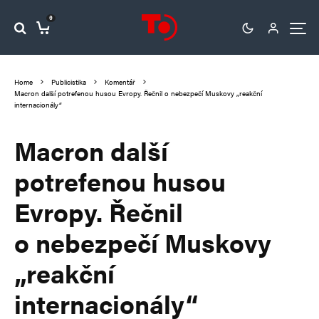
0
Home
Publicistika
Komentář
Macron další potrefenou husou Evropy. Řečnil o nebezpečí Muskovy „reakční
internacionály“
Macron další
potrefenou husou
Evropy. Řečnil
o nebezpečí Muskovy
„reakční
internacionály“