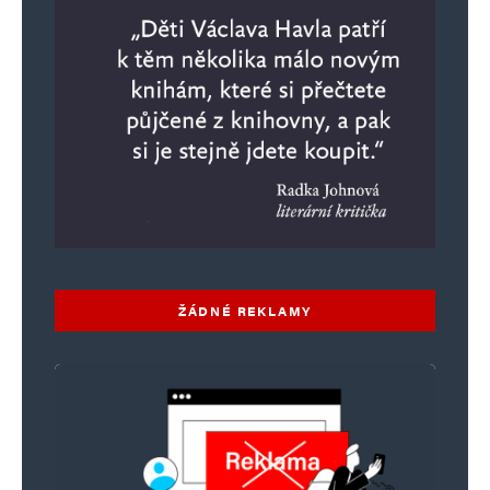
Vaše e-mailová adresa nebude zveřejněna.
Vyžadované informace jsou
označeny
*
Komentář
*
ŽÁDNÉ REKLAMY
Jméno
*
E-mail
*
Webová stránka