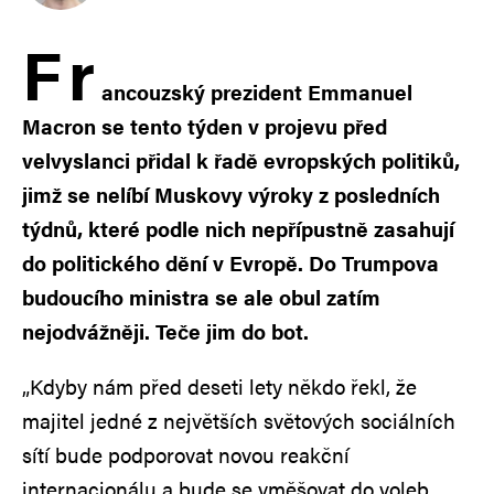
F
r
ancouzský prezident Emmanuel
Macron se tento týden v projevu před
velvyslanci přidal k řadě evropských politiků,
jimž se nelíbí Muskovy výroky z posledních
týdnů, které podle nich nepřípustně zasahují
do politického dění v Evropě. Do Trumpova
budoucího ministra se ale obul zatím
nejodvážněji. Teče jim do bot.
„Kdyby nám před deseti lety někdo řekl, že
majitel jedné z největších světových sociálních
sítí bude podporovat novou reakční
internacionálu a bude se vměšovat do voleb,