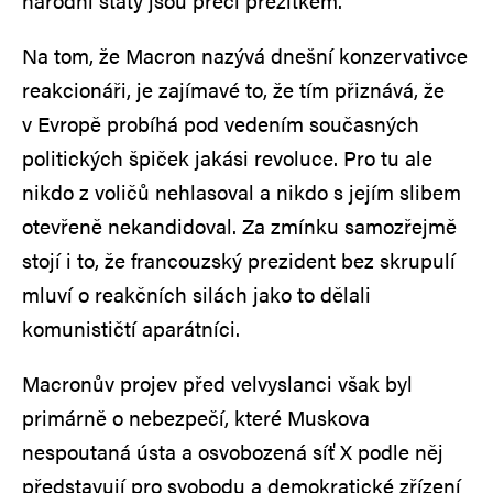
národní státy jsou přeci přežitkem.
Na tom, že Macron nazývá dnešní konzervativce
reakcionáři, je zajímavé to, že tím přiznává, že
v Evropě probíhá pod vedením současných
politických špiček jakási revoluce. Pro tu ale
nikdo z voličů nehlasoval a nikdo s jejím slibem
otevřeně nekandidoval. Za zmínku samozřejmě
stojí i to, že francouzský prezident bez skrupulí
mluví o reakčních silách jako to dělali
komunističtí aparátníci.
Macronův projev před velvyslanci však byl
primárně o nebezpečí, které Muskova
nespoutaná ústa a osvobozená síť X podle něj
představují pro svobodu a demokratické zřízení