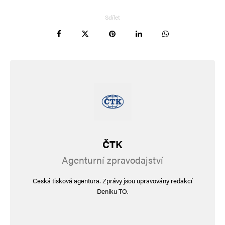
Sdílet
Uložit do prohlížeče jméno, e-mail a webovou stránku pro budoucí
komentáře.
Informujte mě o nových komentářích e-mailem.
Informujte mě o nových příspěvcích e-mailem.
Alternative:
ČTK
Agenturní zpravodajství
Česká tisková agentura. Zprávy jsou upravovány redakcí
Deníku TO.