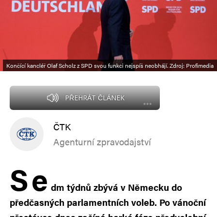
Končící kancléř Olaf Scholz z SPD svou funkci nejspíš neobhájí. Zdroj: Profimedia
PŘEHRÁT ČLÁNEK
ČTK
Agenturní zpravodajství
S
e
dm týdnů zbývá v Německu do
předčasných parlamentních voleb. Po vánoční