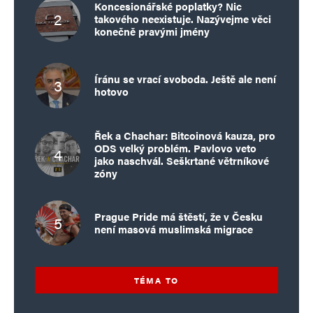
Koncesionářské poplatky? Nic
takového neexistuje. Nazývejme věci
konečně pravými jmény
Íránu se vrací svoboda. Ještě ale není
hotovo
Řek a Chachar: Bitcoinová kauza, pro
ODS velký problém. Pavlovo veto
jako naschvál. Seškrtané větrníkové
zóny
Prague Pride má štěstí, že v Česku
není masová muslimská migrace
TÉMA TO