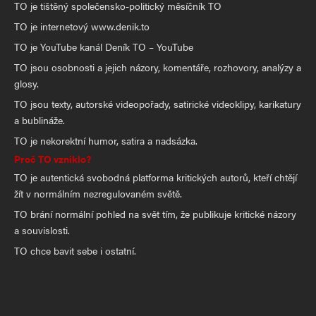
TO je tištěný společensko-politický měsíčník TO
TO je internetový www.denik.to
TO je YouTube kanál Deník TO – YouTube
TO jsou osobnosti a jejich názory, komentáře, rozhovory, analýzy a
glosy.
TO jsou texty, autorské videopořady, satirické videoklipy, karikatury
a bublináže.
TO je nekorektní humor, satira a nadsázka.
Proč TO vzniklo?
TO je autentická svobodná platforma kritických autorů, kteří chtějí
žít v normálním nezregulovaném světě.
TO brání normální pohled na svět tím, že publikuje kritické názory
a souvislosti.
TO chce bavit sebe i ostatní.