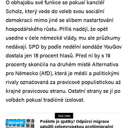
O obhajobu své funkce se pokusí kancléř
Scholz, který vede do voleb svou sociální
demokracii mimo jiné se slibem nastartování
hospodářského růstu. Příliš nadějí, že opět
usedne v čele německé vlády, mu ale průzkumy
nedávají. SPD by podle nedělní sondáže YouGov
dostala jen 18 procent hlasů. Před ní by s 19
procenty skončila na druhém místě Alternativa
pro Německo (AfD), která je médii a politickými
rivaly označovaná za pravicově populistickou až
krajně pravicovou stranu. Ostatní strany se jí po
volbách pokusí tradičně izolovat.
Také čtěte
Pošlete je zpátky! Odpůrci migrace
Zahraničí
založili celoevropskou protiimigrační