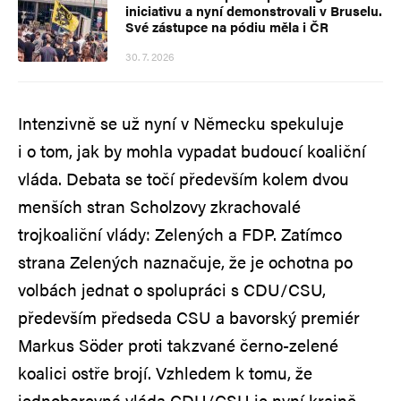
iniciativu a nyní demonstrovali v Bruselu.
Své zástupce na pódiu měla i ČR
30. 7. 2026
Intenzivně se už nyní v Německu spekuluje
i o tom, jak by mohla vypadat budoucí koaliční
vláda. Debata se točí především kolem dvou
menších stran Scholzovy zkrachovalé
trojkoaliční vlády: Zelených a FDP. Zatímco
strana Zelených naznačuje, že je ochotna po
volbách jednat o spolupráci s CDU/CSU,
především předseda CSU a bavorský premiér
Markus Söder proti takzvané černo-zelené
koalici ostře brojí. Vzhledem k tomu, že
jednobarevná vláda CDU/CSU je nyní krajně