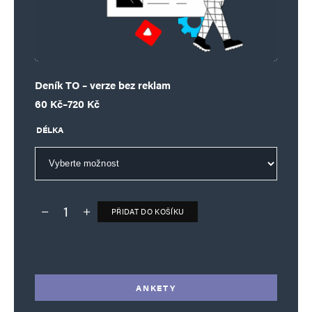
Deník TO – verze bez reklam
Rozpětí cen: 60 Kč až 720 Kč
60
Kč
–
720
Kč
DÉLKA
PŘIDAT DO KOŠÍKU
Deník TO – verze bez reklam množství
Alternative:
ANKETY