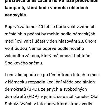
přestávce dnes začíná horká fáze předvolební
kampaně, která bude v mnoha ohledech
neobvyklá.
Poprvé za téměř 40 let se bude volit v zimních
měsících a počasí by mohlo podle německých
médií ovlivnit i účast v den hlasování 23. února.
Volit budou Němci poprvé podle nového
volebního zákona, který má omezit bobtnání
Spolkového sněmu.
Loni v listopadu se po téměř třech letech u moci
v Německu rozpadla koaliční vláda sociálních
demokratů (SPD), zelených a svobodných
demokratů (FDP), v jejímž čele stál kancléř Olaf
Scholz. Vyústily tak spory, které strany vedly