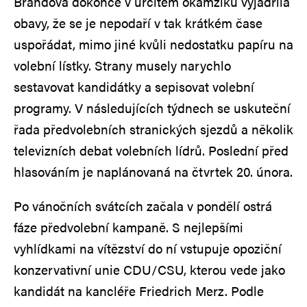
Brandová dokonce v určitém okamžiku vyjádřila
obavy, že se je nepodaří v tak krátkém čase
uspořádat, mimo jiné kvůli nedostatku papíru na
volební lístky. Strany musely narychlo
sestavovat kandidátky a sepisovat volební
programy. V následujících týdnech se uskuteční
řada předvolebních stranických sjezdů a několik
televizních debat volebních lídrů. Poslední před
hlasováním je naplánovaná na čtvrtek 20. února.
Po vánočních svátcích začala v pondělí ostrá
fáze předvolební kampaně. S nejlepšími
vyhlídkami na vítězství do ní vstupuje opoziční
konzervativní unie CDU/CSU, kterou vede jako
kandidát na kancléře Friedrich Merz. Podle