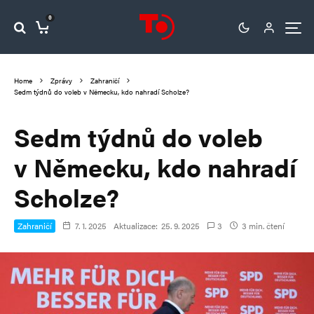
0
Home
Zprávy
Zahraničí
Sedm týdnů do voleb v Německu, kdo nahradí Scholze?
Sedm týdnů do voleb
v Německu, kdo nahradí
Scholze?
Zahraničí
7. 1. 2025
Aktualizace:
25. 9. 2025
3
3 min. čtení