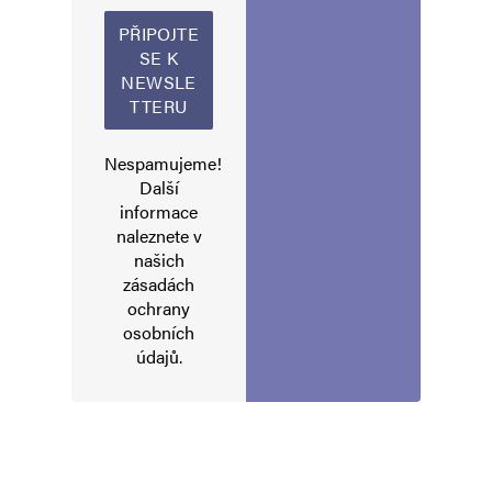
Napsat komentář
Vaše e-mailová adresa nebude zveřejněna.
Vyžadované informace jsou
označeny
*
Komentář
*
Nespamujeme!
Další
informace
naleznete v
našich
zásadách
ochrany
osobních
údajů
.
Jméno
*
E-mail
*
Webová stránka