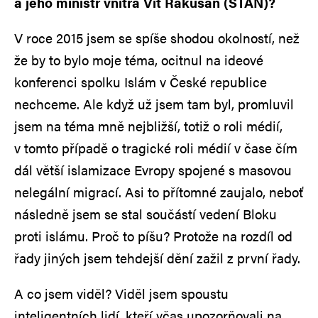
a jeho ministr vnitra Vít Rakušan (STAN)?
V roce 2015 jsem se spíše shodou okolností, než
že by to bylo moje téma, ocitnul na ideové
konferenci spolku Islám v České republice
nechceme. Ale když už jsem tam byl, promluvil
jsem na téma mně nejbližší, totiž o roli médií,
v tomto případě o tragické roli médií v čase čím
dál větší islamizace Evropy spojené s masovou
nelegální migrací. Asi to přítomné zaujalo, neboť
následně jsem se stal součástí vedení Bloku
proti islámu. Proč to píšu? Protože na rozdíl od
řady jiných jsem tehdejší dění zažil z první řady.
A co jsem viděl? Viděl jsem spoustu
inteligentních lidí, kteří včas upozorňovali na