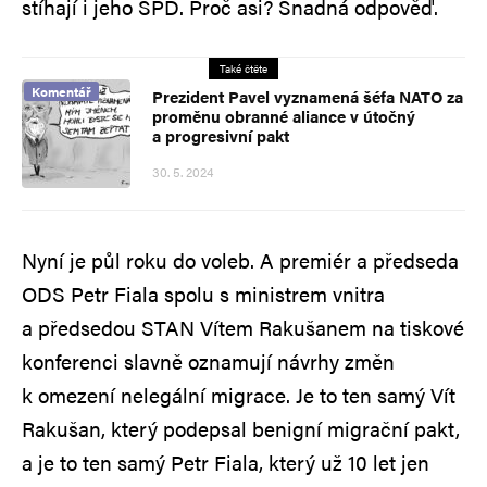
stíhají i jeho SPD. Proč asi? Snadná odpověď.
Také čtěte
Komentář
Prezident Pavel vyznamená šéfa NATO za
proměnu obranné aliance v útočný
a progresivní pakt
30. 5. 2024
Nyní je půl roku do voleb. A premiér a předseda
ODS Petr Fiala spolu s ministrem vnitra
a předsedou STAN Vítem Rakušanem na tiskové
konferenci slavně oznamují návrhy změn
k omezení nelegální migrace. Je to ten samý Vít
Rakušan, který podepsal benigní migrační pakt,
a je to ten samý Petr Fiala, který už 10 let jen