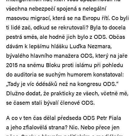
všechna nebezpečí spojená s nelegální
masovou migrací, která se na Evropu řítí. Co byli
ti lidé zač, odkud se rekrutovali? Byla to docela
pestrá směs, ale hodně jich bylo z ODS. Občas
dávám k lepšímu hlášku Luďka Nezmara,
bývalého hlavního manažera ODS, který na jaře
2015 na sněmu Bloku proti islámu při pohledu
do auditoria se suchým humorem konstatoval:
„Tady je víc ódésáků než na kongresu ODS.“
Dlužno dodat, že prakticky ze všech, včetně mě,
se časem stali bývalí členové ODS.
A co v ten čas dělal předseda ODS Petr Fiala
a jeho zfialovělá strana? Nic. Nebo přece jen