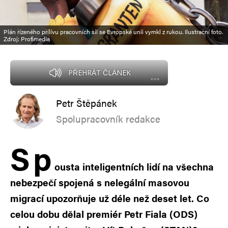
Plán řízeného přílivu pracovních sil se Evropské unii vymkl z rukou. Ilustrační foto.
Zdroj: Profimedia
PŘEHRÁT ČLÁNEK
Petr Štěpánek
Spolupracovník redakce
S
p
ousta inteligentních lidí na všechna
nebezpečí spojená s nelegální masovou
migrací upozorňuje už déle než deset let. Co
celou dobu dělal premiér Petr Fiala (ODS)