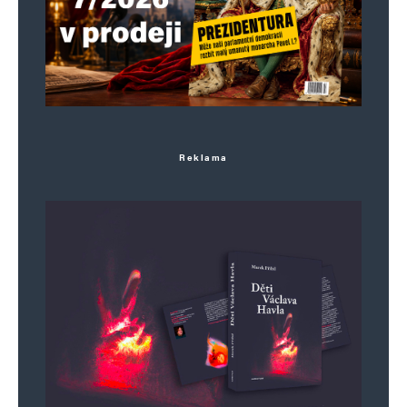
Jméno
*
E-mail
*
Webová stránka
Reklama
Uložit do prohlížeče jméno, e-mail a webovou stránku pro budoucí
komentáře.
Informujte mě o nových komentářích e-mailem.
Informujte mě o nových příspěvcích e-mailem.
Alternative: