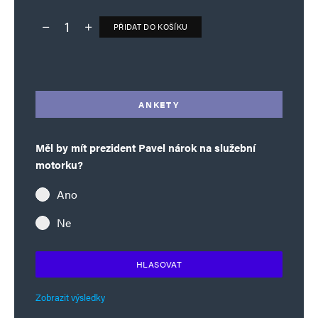
PŘIDAT DO KOŠÍKU
Deník TO – verze bez reklam množství
Alternative:
ANKETY
Měl by mít prezident Pavel nárok na služební
motorku?
Ano
Ne
HLASOVAT
Zobrazit výsledky