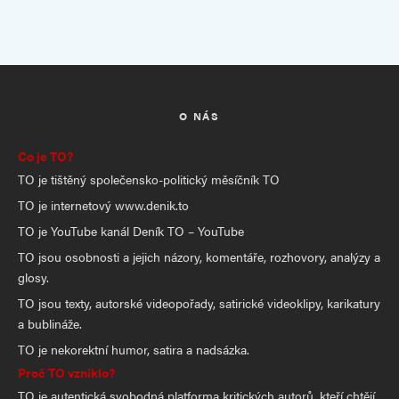
O NÁS
Co je TO?
TO je tištěný společensko-politický měsíčník TO
TO je internetový www.denik.to
TO je YouTube kanál Deník TO – YouTube
TO jsou osobnosti a jejich názory, komentáře, rozhovory, analýzy a
glosy.
TO jsou texty, autorské videopořady, satirické videoklipy, karikatury
a bublináže.
TO je nekorektní humor, satira a nadsázka.
Proč TO vzniklo?
TO je autentická svobodná platforma kritických autorů, kteří chtějí