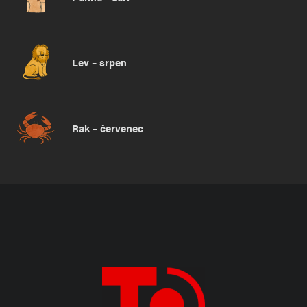
Lev – srpen
Rak – červenec