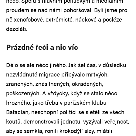
něco. Spolu s hlavním politickým a mediálním
proudem se nad námi pohoršoval. Byli jsme pro
ně xenofobové, extrémisté, náckové a posléze
dezoláti.
Prázdné řeči a nic víc
Dělo se ale něco jiného. Jak šel čas, v důsledku
nezvládnuté migrace přibývalo mrtvých,
zraněných, znásilněných, okradených,
poškozených. A vždycky, když se stalo něco
hrozného, jako třeba v pařížském klubu
Bataclan, neschopní politici se sletěli ze všech
koutů, demonstrovali jednotu, vyzývali veřejnost,
aby se semkla, ronili krokodýlí slzy, mlátili