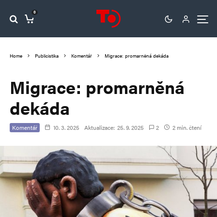
0
Home
Publicistika
Komentář
Migrace: promarněná dekáda
Migrace: promarněná
dekáda
Komentář
10. 3. 2025
Aktualizace:
25. 9. 2025
2
2 min. čtení