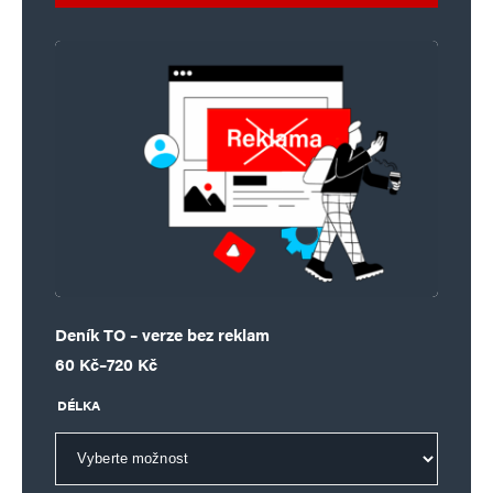
Deník TO – verze bez reklam
Rozpětí cen: 60 Kč až 720 Kč
60
Kč
–
720
Kč
DÉLKA