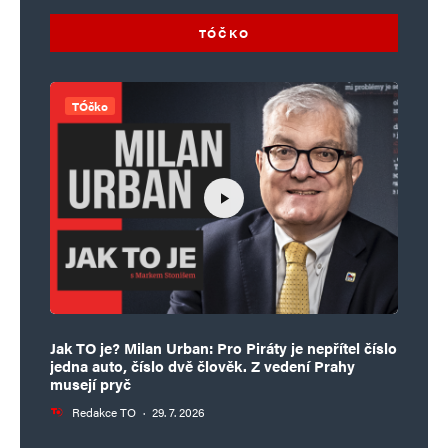
TÓČKO
TÓčko
Jak TO je? Milan Urban: Pro Piráty je nepřítel číslo
jedna auto, číslo dvě člověk. Z vedení Prahy
musejí pryč
Redakce TO
·
29. 7. 2026