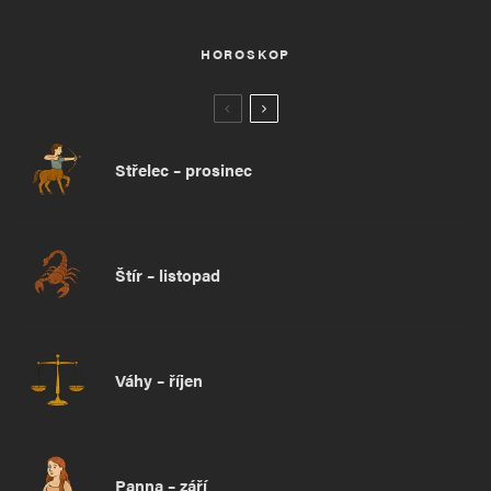
HOROSKOP
Střelec – prosinec
Štír – listopad
Váhy – říjen
Panna – září