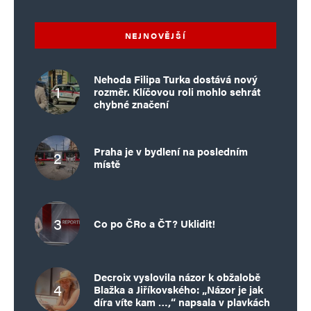
NEJNOVĚJŠÍ
Nehoda Filipa Turka dostává nový
rozměr. Klíčovou roli mohlo sehrát
chybné značení
Praha je v bydlení na posledním
místě
Co po ČRo a ČT? Uklidit!
Decroix vyslovila názor k obžalobě
Blažka a Jiříkovského: „Názor je jak
díra víte kam …,“ napsala v plavkách