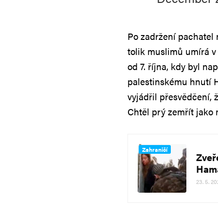
Po zadržení pachatel n
tolik muslimů umírá v
od 7. října, kdy byl na
palestinskému hnutí 
vyjádřil přesvědčení,
Chtěl prý zemřít jako
Zahraničí
Zveř
Hamá
23. 5. 20