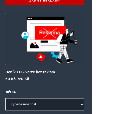
ŽÁDNÉ REKLAMY
Deník TO – verze bez reklam
Rozpětí cen: 60 Kč až 720 Kč
60
Kč
–
720
Kč
DÉLKA