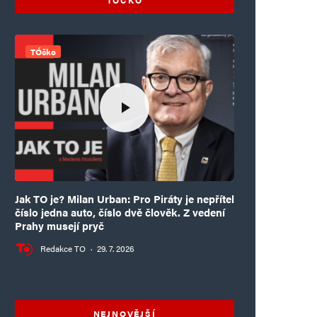
TÓčko
Jak TO je? Milan Urban: Pro Piráty je nepřítel
číslo jedna auto, číslo dvě člověk. Z vedení
Prahy musejí pryč
Redakce TO
·
29. 7. 2026
NEJNOVĚJŠÍ