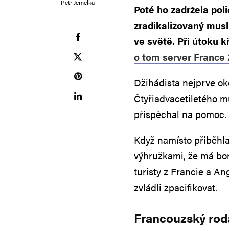
Petr Jemelka
Poté ho zadržela poli
zradikalizovaný musl
ve světě. Při útoku k
o tom server France
Džihádista nejprve ok
Čtyřiadvacetiletého mu
přispěchal na pomoc.
Když namísto přiběhla 
výhružkami, že má bom
turisty z Francie a An
zvládli zpacifikovat.
Francouzský rod