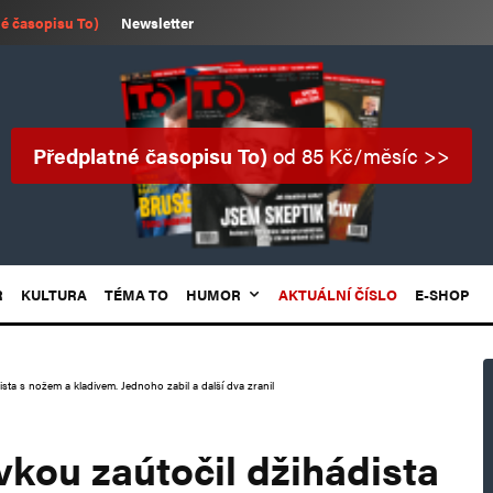
é časopisu To)
Newsletter
Předplatné časopisu To)
od 85 Kč/měsíc >>
R
KULTURA
TÉMA TO
HUMOR
AKTUÁLNÍ ČÍSLO
E-SHOP
ista s nožem a kladivem. Jednoho zabil a další dva zranil
ovkou zaútočil džihádista