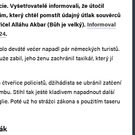
cie. Vyšetřovatelé informovali, že útočil
im, který chtěl pomstít údajný útlak souvěrců
řičel Alláhu Akbar (Bůh je velký).
Informoval
 24
.
olo deváté večer napadl pár německých turistů.
že zabil, jeho ženu zachránil taxikář, který jí
čtveřice policistů, džihádista se ubránil zatčení
bu. Stihl tak ještě kladivem napadnout další
glie. Poté už ho strážci zákona s použitím taseru
ák