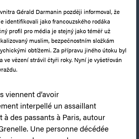
vnitra Gérald Darmanin později informoval, že
e identifikovali jako francouzského rodáka
ný profil pro média je stejný jako téměř už
dikalizovaný muslim, bezpečnostním složkám
sychickými obtížemi. Za přípravu jiného útoku byl
 ve vězení strávil čtyři roky. Nyní je vyšetřován
vraždu.
s viennent d’avoir
ent interpellé un assaillant
t à des passants à Paris, autour
 Grenelle. Une personne décédée