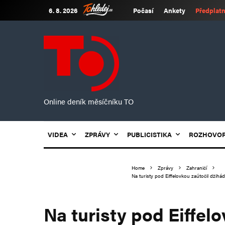
6. 8. 2026
Počasí
Ankety
Předplatn
Online deník měsíčníku TO
VIDEA
ZPRÁVY
PUBLICISTIKA
ROZHOVO
Home
Zprávy
Zahraničí
Na turisty pod Eiffelovkou zaútočil džihád
Na turisty pod Eiffel