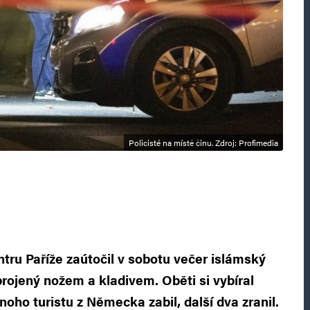
Policisté na místě činu. Zdroj: Profimedia
entru Paříže zaútočil v sobotu večer islámský
brojený nožem a kladivem. Oběti si vybíral
oho turistu z Německa zabil, další dva zranil.