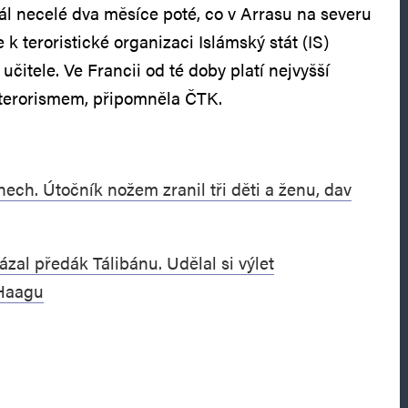
rál necelé dva měsíce poté, co v Arrasu na severu
 k teroristické organizaci Islámský stát (IS)
učitele. Ve Francii od té doby platí nejvyšší
 terorismem, připomněla ČTK.
ech. Útočník nožem zranil tři děti a ženu, dav
zal předák Tálibánu. Udělal si výlet
Haagu