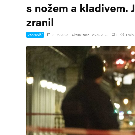
s nožem a kladivem. J
zranil
Zahraničí
3. 12. 2023
Aktualizace:
25. 9. 2025
1
1 min.