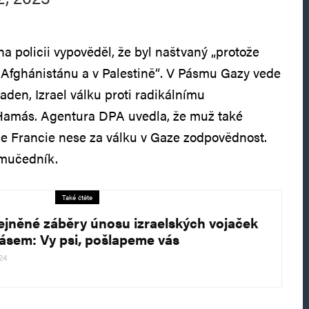
a policii vypověděl, že byl naštvaný „protože
 Afghánistánu a v Palestině“. V Pásmu Gazy vede
paden, Izrael válku proti radikálnímu
Hamás. Agentura DPA uvedla, že muž také
 že Francie nese za válku v Gaze zodpovědnost.
 mučedník.
Také čtěte
ejněné záběry únosu izraelských vojaček
sem: Vy psi, pošlapeme vás
24