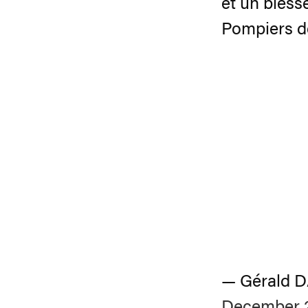
et un bless
Pompiers de 
— Gérald 
December 2