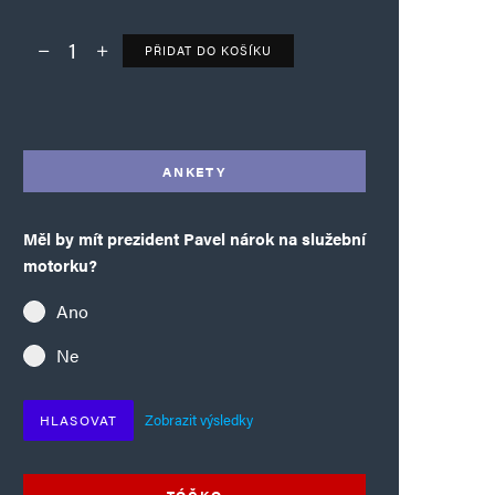
PŘIDAT DO KOŠÍKU
Deník TO – verze bez reklam množství
Alternative:
ANKETY
Měl by mít prezident Pavel nárok na služební
motorku?
Ano
Ne
Zobrazit výsledky
HLASOVAT
TÓČKO