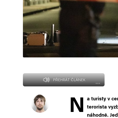
PŘEHRÁT ČLÁNEK
N
a turisty v c
terorista vyz
náhodně. Jedn