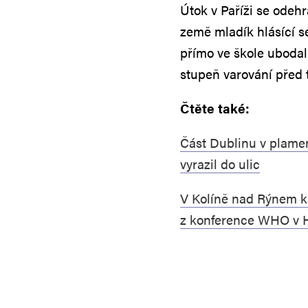
Útok v Paříži se odeh
země mladík hlásící se
přímo ve škole ubodal 
stupeň varování před
Čtěte také:
Část Dublinu v plamen
vyrazil do ulic
V Kolíně nad Rýnem ká
z konference WHO v 