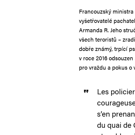
Francouzský ministra 
vyšetřovatelé pachatel
Armanda R. Jeho struč
všech teroristů – zra
dobře známý, trpící p
v roce 2016 odsouzen a
pro vraždu a pokus o 
Les policier
courageusem
s’en prenan
du quai de