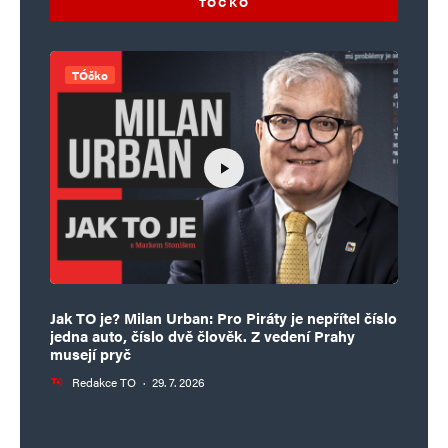
TÓČKO
TÓčko
Jak TO je? Milan Urban: Pro Piráty je nepřítel číslo
jedna auto, číslo dvě člověk. Z vedení Prahy
musejí pryč
Redakce TO
·
29. 7. 2026