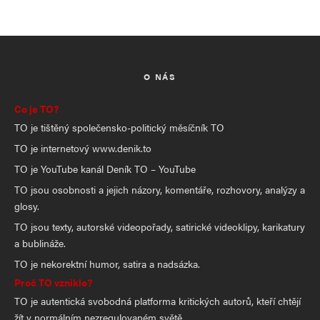
O NÁS
Co je TO?
TO je tištěný společensko-politický měsíčník TO
TO je internetový www.denik.to
TO je YouTube kanál Deník TO – YouTube
TO jsou osobnosti a jejich názory, komentáře, rozhovory, analýzy a
glosy.
TO jsou texty, autorské videopořady, satirické videoklipy, karikatury
a bublináže.
TO je nekorektní humor, satira a nadsázka.
Proč TO vzniklo?
TO je autentická svobodná platforma kritických autorů, kteří chtějí
žít v normálním nezregulovaném světě.