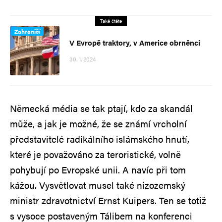
Také čtěte
Zahraničí
V Evropě traktory, v Americe obrněnci
30. 1. 2024
Německá média se tak ptají, kdo za skandál
může, a jak je možné, že se známí vrcholní
představitelé radikálního islámského hnutí,
které je považováno za teroristické, volně
pohybují po Evropské unii. A navíc při tom
kážou. Vysvětlovat musel také nizozemský
ministr zdravotnictví Ernst Kuipers. Ten se totiž
s vysoce postaveným Tálibem na konferenci