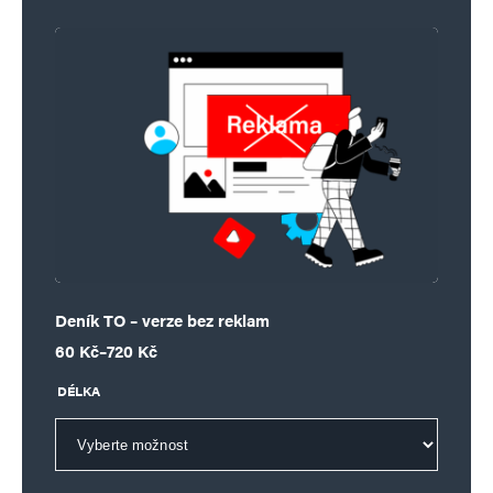
Deník TO – verze bez reklam
Rozpětí cen: 60 Kč až 720 Kč
60
Kč
–
720
Kč
DÉLKA