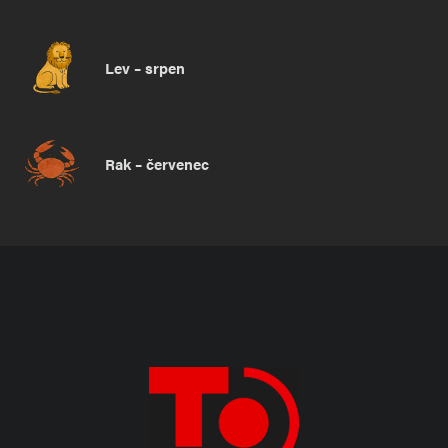
Lev – srpen
Rak – červenec