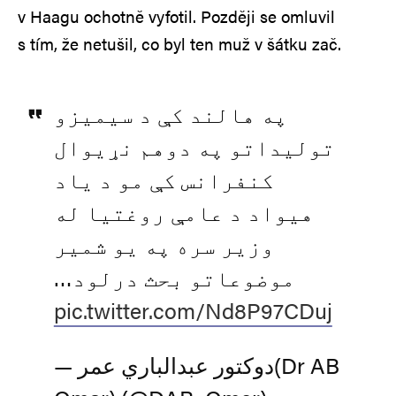
v Haagu ochotně vyfotil. Později se omluvil
s tím, že netušil, co byl ten muž v šátku zač.
په هالند کې د سیمیزو
تولیداتو په دوهم نړیوال
کنفرانس کې مو د یاد
هیواد د عامې روغتیا له
وزیر سره په یو شمیر
موضوعاتو بحث درلود…
pic.twitter.com/Nd8P97CDuj
— دوکتور عبدالباري عمر(Dr AB