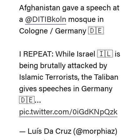
Afghanistan gave a speech at
a
@DITIBkoln
mosque in
Cologne / Germany 🇩🇪
I REPEAT: While Israel 🇮🇱 is
being brutally attacked by
Islamic Terrorists, the Taliban
gives speeches in Germany
🇩🇪…
pic.twitter.com/0iGdKNpQzk
— Luís Da Cruz (@morphiaz)