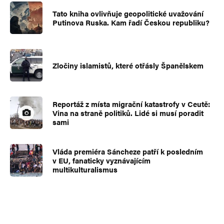
Tato kniha ovlivňuje geopolitické uvažování
Putinova Ruska. Kam řadí Českou republiku?
Zločiny islamistů, které otřásly Španělskem
Reportáž z místa migrační katastrofy v Ceutě:
Vina na straně politiků. Lidé si musí poradit
sami
Vláda premiéra Sáncheze patří k posledním
v EU, fanaticky vyznávajícím
multikulturalismus