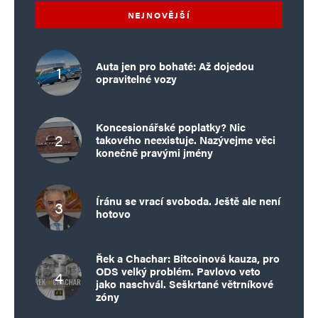
NEJNOVĚJŠÍ
Auta jen pro bohaté: Až dojedou
opravitelné vozy
Koncesionářské poplatky? Nic
takového neexistuje. Nazývejme věci
konečně pravými jmény
Íránu se vrací svoboda. Ještě ale není
hotovo
Řek a Chachar: Bitcoinová kauza, pro
ODS velký problém. Pavlovo veto
jako naschvál. Seškrtané větrníkové
zóny