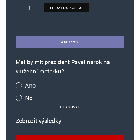
PŘIDAT DO KOŠÍKU
Deník TO – verze bez reklam množství
Alternative:
ANKETY
Měl by mít prezident Pavel nárok na
služební motorku?
Ano
Ne
HLASOVAT
Zobrazit výsledky