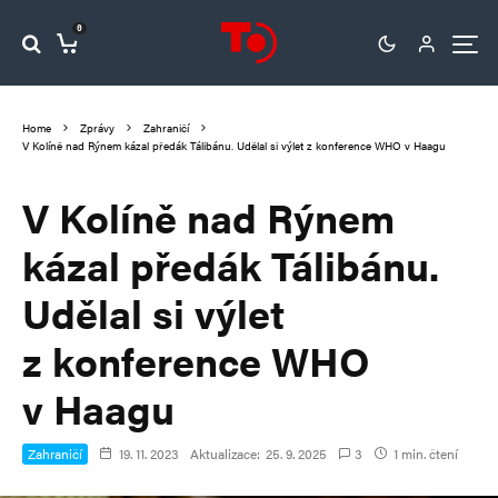
0
Home
Zprávy
Zahraničí
V Kolíně nad Rýnem kázal předák Tálibánu. Udělal si výlet z konference WHO v Haagu
V Kolíně nad Rýnem
kázal předák Tálibánu.
Udělal si výlet
z konference WHO
v Haagu
Zahraničí
19. 11. 2023
Aktualizace:
25. 9. 2025
3
1 min. čtení