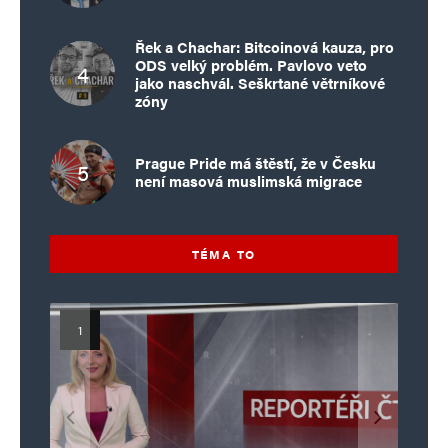
Řek a Chachar: Bitcoinová kauza, pro
ODS velký problém. Pavlovo veto
jako naschvál. Seškrtané větrníkové
zóny
Prague Pride má štěstí, že v Česku
není masová muslimská migrace
TÉMA TO
Islamistický teror v EU, 6. díl:
Mýty o Václavu Klausovi:
Vymíráme a politici lžou:
Islamistický teror v EU, 5. díl:
Brutální poprava 85letého
Pivo, jazz, hádky, loajalita
porodnost nezachrání