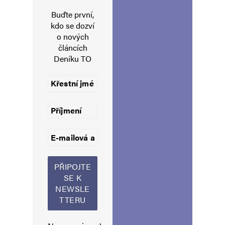
Buďte první,
kdo se dozví
o nových
E-mail
*
Webová stránka
článcích
Deníku TO
Uložit do prohlížeče jméno, e-mail a webovou stránku pro budoucí
komentáře.
Informujte mě o nových komentářích e-mailem.
Informujte mě o nových příspěvcích e-mailem.
Alternative: