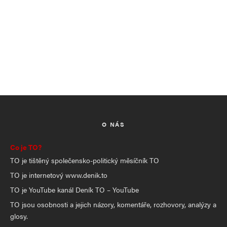
O NÁS
Co je TO?
TO je tištěný společensko-politický měsíčník TO
TO je internetový www.denik.to
TO je YouTube kanál Deník TO – YouTube
TO jsou osobnosti a jejich názory, komentáře, rozhovory, analýzy a
glosy.