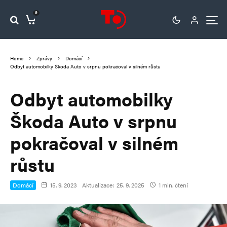
0
Home
Zprávy
Domácí
Odbyt automobilky Škoda Auto v srpnu pokračoval v silném růstu
Odbyt automobilky
Škoda Auto v srpnu
pokračoval v silném
růstu
Domácí
15. 9. 2023
Aktualizace:
25. 9. 2025
1 min. čtení