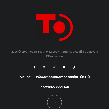
2025 © LRC media s.r.o., 349 52 Cebiv 1.
Stránky vytvořila a spravuje
PProduction
E-SHOP
ZÁSADY OCHRANY OSOBNÍCH ÚDAJŮ
PRAVIDLA SOUTĚŽE