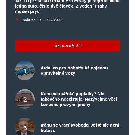
Jak TO je? Milan Urban: Pro Piráty je nepřítel číslo
jedna auto, číslo dvě člověk. Z vedení Prahy
musejí pryč
Redakce TO
·
29. 7. 2026
NEJNOVĚJŠÍ
Auta jen pro bohaté: Až dojedou
opravitelné vozy
Koncesionářské poplatky? Nic
takového neexistuje. Nazývejme věci
konečně pravými jmény
Íránu se vrací svoboda. Ještě ale není
hotovo