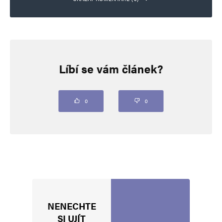
Napsat komentář
Líbí se vám článek?
Vaše e-mailová adresa nebude zveřejněna.
Vyžadované informace jsou
označeny
*
Komentář
*
0
0
NENECHTE
Jméno
*
SI UJÍT