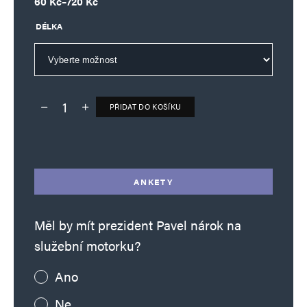
Rozpětí cen: 60 Kč až 720 Kč
60
Kč
–
720
Kč
DÉLKA
PŘIDAT DO KOŠÍKU
Deník TO – verze bez reklam množství
Alternative:
ANKETY
Měl by mít prezident Pavel nárok na
služební motorku?
Ano
Ne