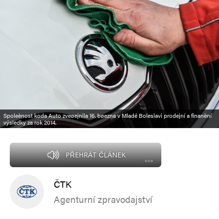
Spoleènost koda Auto zveøejnila 16. bøezna v Mladé Boleslavi prodejní a finanèní
výsledky za rok 2014.
PŘEHRÁT ČLÁNEK
ČTK
Agenturní zpravodajství