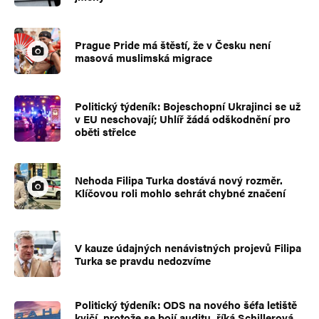
Prague Pride má štěstí, že v Česku není
masová muslimská migrace
Politický týdeník: Bojeschopní Ukrajinci se už
v EU neschovají; Uhlíř žádá odškodnění pro
oběti střelce
Nehoda Filipa Turka dostává nový rozměr.
Klíčovou roli mohlo sehrát chybné značení
V kauze údajných nenávistných projevů Filipa
Turka se pravdu nedozvíme
Politický týdeník: ODS na nového šéfa letiště
kvičí, protože se bojí auditu, říká Schillerová.