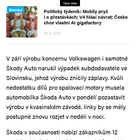
Také čtěte
Domácí
Politický týdeník: Mobily pryč
i o přestávkách; V4 hlásí návrat; Česko
chce vlastní AI gigafactory
28. 6. 2026
V září výrobu koncernu Volkswagen i samotné
Škody Auto narušil výpadek subdodavatele ve
Slovinsku, jehož výrobu zničily záplavy. Kvůli
nedostatku dílů pro spalovací motory musela
automobilka Škoda Auto v pondělí pozastavit
výrobu v kvasinském závodě, linky by se měly
postupně znovu rozjet v neděli v noci.
Škoda v současnosti nabízí zákazníkům 12