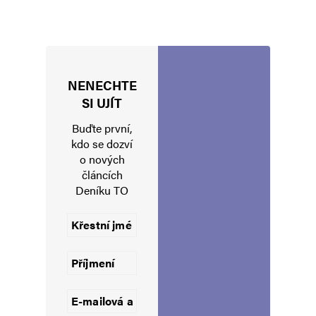
NENECHTE
Jméno
*
SI UJÍT
Buďte první,
kdo se dozví
o nových
E-mail
*
Webová stránka
článcích
Deníku TO
Uložit do prohlížeče jméno, e-mail a webovou stránku pro budoucí
komentáře.
Informujte mě o nových komentářích e-mailem.
Informujte mě o nových příspěvcích e-mailem.