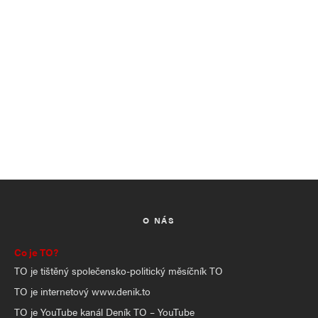
O NÁS
Co je TO?
TO je tištěný společensko-politický měsíčník TO
TO je internetový www.denik.to
TO je YouTube kanál Deník TO – YouTube