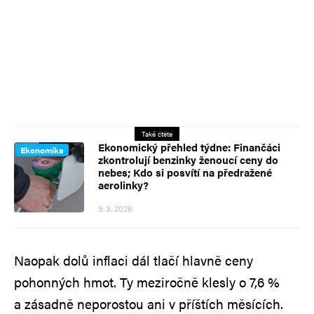
Také čtěte
Ekonomický přehled týdne: Finančáci
Ekonomika
zkontrolují benzinky ženoucí ceny do
nebes; Kdo si posvítí na předražené
aerolinky?
9. 3. 2026
Naopak dolů inflaci dál tlačí hlavně ceny
pohonných hmot. Ty meziročně klesly o 7,6 %
a zásadně neporostou ani v příštích měsících.