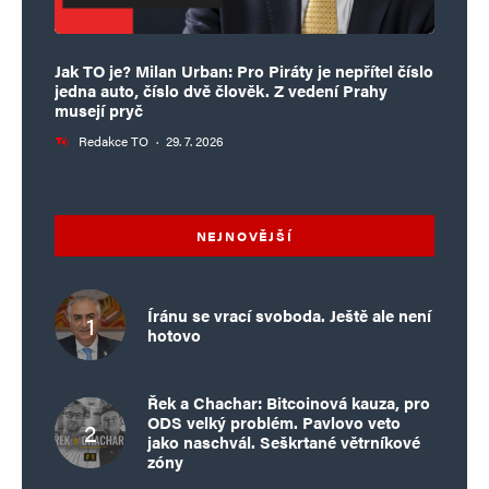
Jak TO je? Milan Urban: Pro Piráty je nepřítel číslo
jedna auto, číslo dvě člověk. Z vedení Prahy
musejí pryč
Redakce TO
·
29. 7. 2026
NEJNOVĚJŠÍ
Íránu se vrací svoboda. Ještě ale není
hotovo
Řek a Chachar: Bitcoinová kauza, pro
ODS velký problém. Pavlovo veto
jako naschvál. Seškrtané větrníkové
zóny