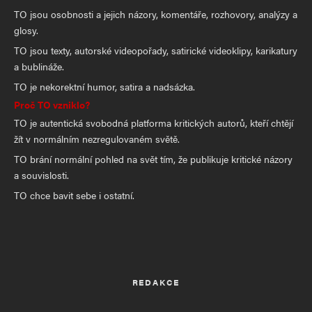
TO jsou osobnosti a jejich názory, komentáře, rozhovory, analýzy a
glosy.
TO jsou texty, autorské videopořady, satirické videoklipy, karikatury
a bublináže.
TO je nekorektní humor, satira a nadsázka.
Proč TO vzniklo?
TO je autentická svobodná platforma kritických autorů, kteří chtějí
žít v normálním nezregulovaném světě.
TO brání normální pohled na svět tím, že publikuje kritické názory
a souvislosti.
TO chce bavit sebe i ostatní.
REDAKCE