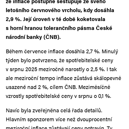
že inflace postupně sestupuje ze svého
letošního červnového vrcholu, kdy dosáhla
2,9 %. Její úroveň v té době koketovala
s horní hranou tolerančního pásma České
národní banky (ČNB).
Během července inflace dosáhla 2,7 %. Minulý
týden bylo potvrzeno, že spotřebitelské ceny
v srpnu 2025 meziročně narostly o 2,5 %. I tak
ale meziroční tempo inflace zůstává skálopevně
usazené nad 2 %, cílem ČNB. Meziměsíčně
vzrostly spotřebitelské ceny v srpnu o 0,1 %.
Navíc byla zveřejněna celá řada detailů.
Hlavním sponzorem více než dvouprocentní
meziroční inflace zůstávají ceny potravin. Ty