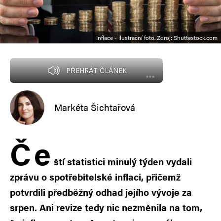
Inflace - ilustrační foto. Zdroj: Shuttestock.com
PŘEHRÁT ČLÁNEK
Markéta Šichtařová
Č
e
ští statistici minulý týden vydali
zprávu o spotřebitelské inflaci, přičemž
potvrdili předběžný odhad jejího vývoje za
srpen. Ani revize tedy nic nezměnila na tom,