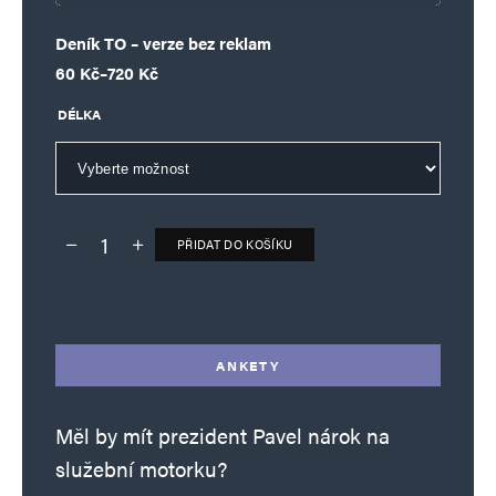
Deník TO – verze bez reklam
Rozpětí cen: 60 Kč až 720 Kč
60
Kč
–
720
Kč
DÉLKA
PŘIDAT DO KOŠÍKU
Deník TO – verze bez reklam množství
Alternative:
ANKETY
Měl by mít prezident Pavel nárok na
služební motorku?