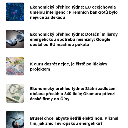
Ekonomický přehled týdne: EU ocejchovala
umělou inteligenci; Firemních bankrotů bylo
nejvíce za dekádu
Ekonomický přehled týdne: Dotační miliardy
energetickou spotřebu nesnížily; Google
dostal od EU mastnou pokutu
K euru dozrát nejde, je čistě politickým
projektem
Ekonomický přehled týdne: Státní zadlužení
občana přesáhlo 340 tisíc; Okamura přivezl
české firmy do Číny
Brusel chce, abyste šetřili elektřinou. Přiznal
tím, jak zničil evropskou energetiku?