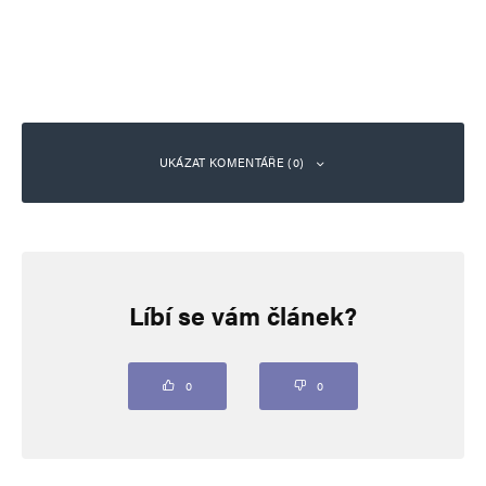
UKÁZAT KOMENTÁŘE (0)
Napsat komentář
Líbí se vám článek?
Vaše e-mailová adresa nebude zveřejněna.
Vyžadované informace jsou
označeny
*
Komentář
*
0
0