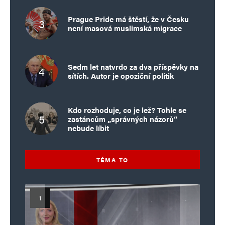
Prague Pride má štěstí, že v Česku
není masová muslimská migrace
Sedm let natvrdo za dva příspěvky na
sítích. Autor je opoziční politik
Kdo rozhoduje, co je lež? Tohle se
zastáncům „správných názorů“
nebude líbit
TÉMA TO