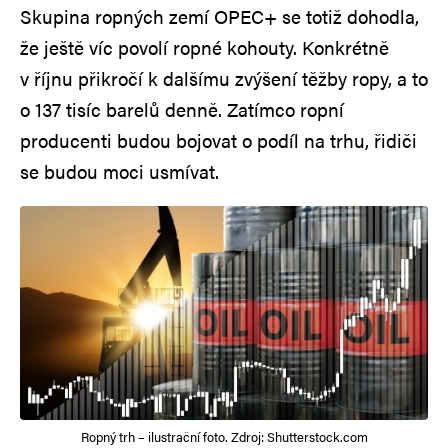
Skupina ropných zemí OPEC+ se totiž dohodla,
že ještě víc povolí ropné kohouty. Konkrétně
v říjnu přikročí k dalšímu zvýšení těžby ropy, a to
o 137 tisíc barelů denně. Zatímco ropní
producenti budou bojovat o podíl na trhu, řidiči
se budou moci usmívat.
Ropný trh – ilustrační foto. Zdroj: Shutterstock.com