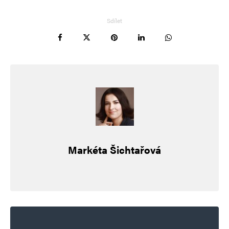
Sdílet
Markéta Šichtařová