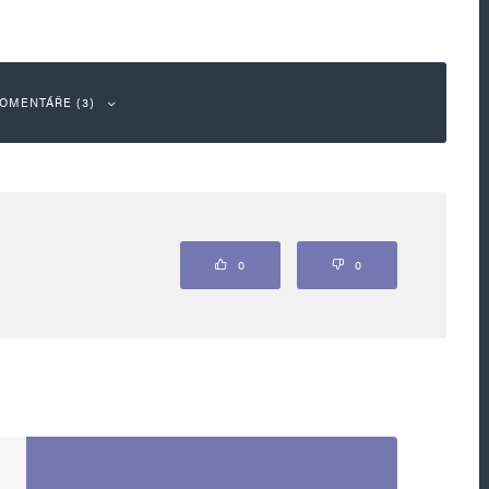
OMENTÁŘE (3)
Odpovědět
0
0
lífát, tamní veřejnoprávní televize mlčela. kvoty
…🤮🤮🤮🤮🤮🤮🤮🤮
Odpovědět