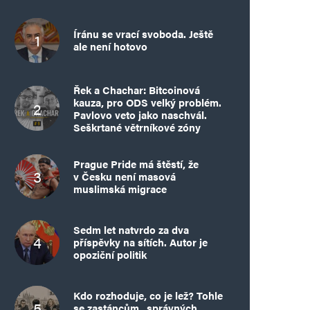
Íránu se vrací svoboda. Ještě
ale není hotovo
Řek a Chachar: Bitcoinová
kauza, pro ODS velký problém.
Pavlovo veto jako naschvál.
Seškrtané větrníkové zóny
Prague Pride má štěstí, že
v Česku není masová
muslimská migrace
Sedm let natvrdo za dva
příspěvky na sítích. Autor je
opoziční politik
Kdo rozhoduje, co je lež? Tohle
se zastáncům „správných