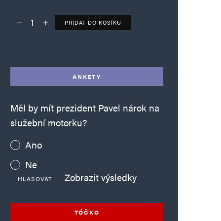
PŘIDAT DO KOŠÍKU
Deník TO – verze bez reklam množství
Alternative:
ANKETY
Měl by mít prezident Pavel nárok na
služební motorku?
Ano
Ne
Zobrazit výsledky
HLASOVAT
TÓČKO