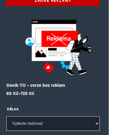
ŽÁDNÉ REKLAMY
Deník TO – verze bez reklam
Rozpětí cen: 60 Kč až 720 Kč
60
Kč
–
720
Kč
DÉLKA