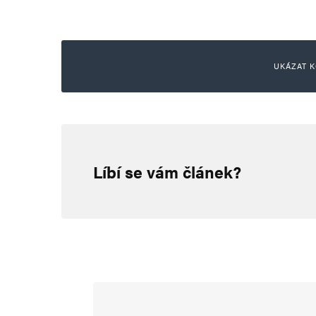
UKÁZAT K
hloubal
13. 8. 2024 (23:18)
Líbí se vám článek?
Islamisté v Hamburku žádali cha
kuliočko domluvil. bohatneme
Goxius
14. 8. 2024 (7:25)