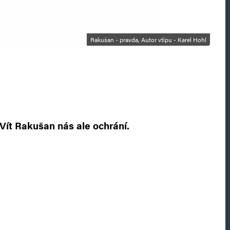
Rakušan - pravda, Autor vtipu - Karel Hohl
a Vít Rakušan nás ale ochrání.