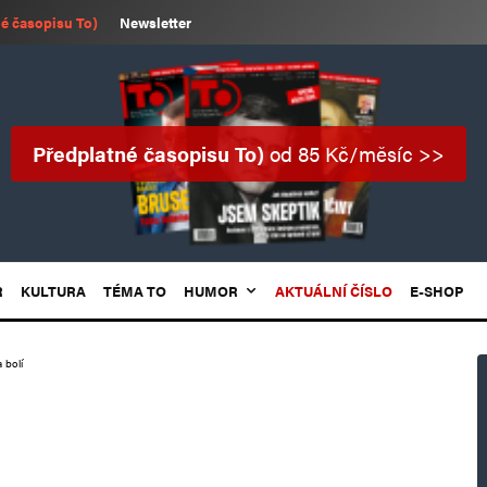
é časopisu To)
Newsletter
Předplatné časopisu To)
od 85 Kč/měsíc >>
R
KULTURA
TÉMA TO
HUMOR
AKTUÁLNÍ ČÍSLO
E-SHOP
 bolí