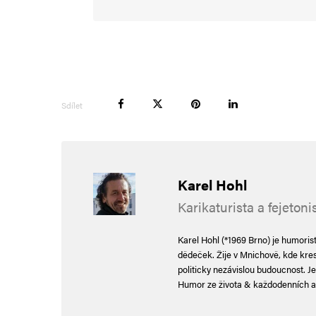
Sdílet
Jméno
*
E-mail
*
Karel Hohl
Karikaturista a fejetoni
Uložit do prohlížeče jméno, e-mail a webovou stránku pro bud
Karel Hohl (*1969 Brno) je humoris
dědeček. Žije v Mnichově, kde kreslí
politicky nezávislou budoucnost. Je
Informujte mě o nových komentářích e-mailem.
Humor ze života & každodenních a
Informujte mě o nových příspěvcích e-mailem.