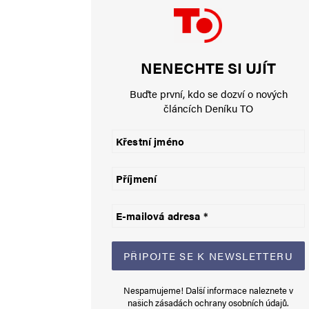
👍👍👍
NENECHTE SI UJÍT
VLADKA GREEN
Buďte první, kdo se dozví o nových
14. 8. 2024 (17:55)
článcích Deníku TO
Takže Rakušan se otevřeně přizn
je to spíš Freudovské uklouznut
Napsat komentář
Vaše e-mailová adresa nebude zveřejněna.
Vyžadované informace js
Komentář
*
Nespamujeme! Další informace naleznete v
našich
zásadách ochrany osobních údajů
.