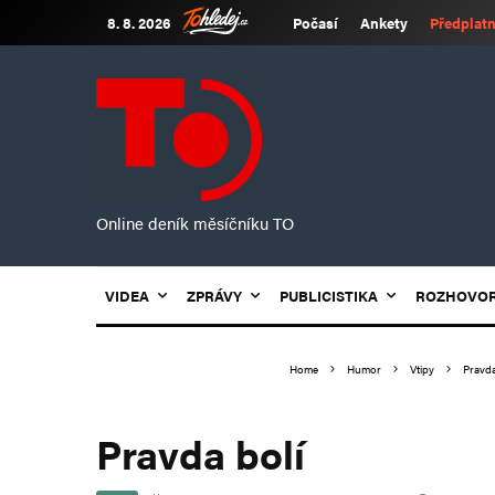
8. 8. 2026
Počasí
Ankety
Předplatn
Online deník měsíčníku TO
VIDEA
ZPRÁVY
PUBLICISTIKA
ROZHOVO
Home
Humor
Vtipy
Pravda
Pravda bolí