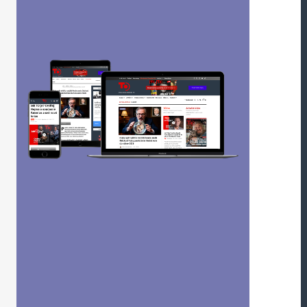
Odpovědět
ává, že nám lže a tím nás vlastně šetří! A nebo
í?!
ou označeny
*