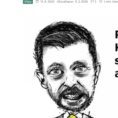
Vtipy
13. 8. 2024
Aktualizace:
11. 2. 2026
3
1 min. čten