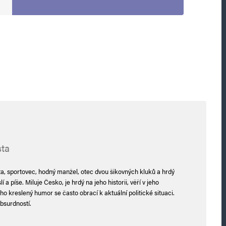
Webová stránka
sta
oucí komentáře.
ta, sportovec, hodný manžel, otec dvou šikovných kluků a hrdý
 a píše. Miluje Česko, je hrdý na jeho historii, věří v jeho
ho kreslený humor se často obrací k aktuální politické situaci.
bsurdností.