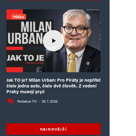
TÓčko
Jak TO je? Milan Urban: Pro Piráty je nepřítel
číslo jedna auto, číslo dvě člověk. Z vedení
Prahy musejí pryč
Redakce TO
·
29. 7. 2026
NEJNOVĚJŠÍ