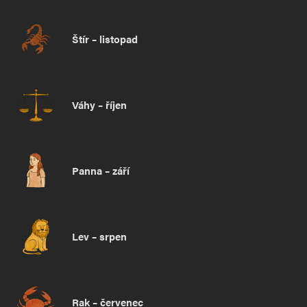
Štír – listopad
Váhy – říjen
Panna – září
Lev – srpen
Rak – červenec