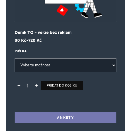
Deník TO – verze bez reklam
Rozpětí cen: 60 Kč až 720 Kč
60
Kč
–
720
Kč
DÉLKA
PŘIDAT DO KOŠÍKU
Deník TO – verze bez reklam množství
Alternative:
ANKETY