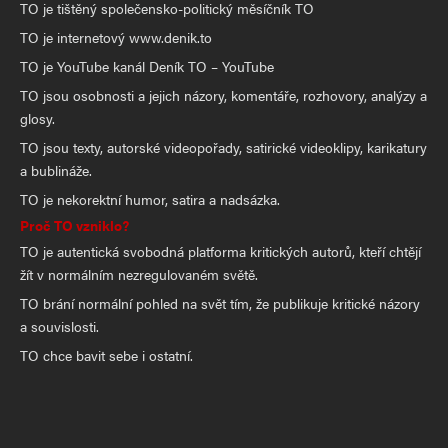
TO je tištěný společensko-politický měsíčník TO
TO je internetový www.denik.to
TO je YouTube kanál Deník TO – YouTube
TO jsou osobnosti a jejich názory, komentáře, rozhovory, analýzy a
glosy.
TO jsou texty, autorské videopořady, satirické videoklipy, karikatury
a bublináže.
TO je nekorektní humor, satira a nadsázka.
Proč TO vzniklo?
TO je autentická svobodná platforma kritických autorů, kteří chtějí
žít v normálním nezregulovaném světě.
TO brání normální pohled na svět tím, že publikuje kritické názory
a souvislosti.
TO chce bavit sebe i ostatní.