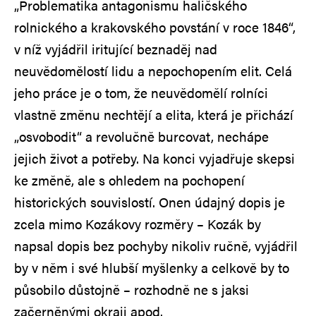
„Problematika antagonismu haličského
rolnického a krakovského povstání v roce 1846“,
v níž vyjádřil iritující beznaděj nad
neuvědomělostí lidu a nepochopením elit. Celá
jeho práce je o tom, že neuvědomělí rolníci
vlastně změnu nechtějí a elita, která je přichází
„osvobodit“ a revolučně burcovat, nechápe
jejich život a potřeby. Na konci vyjadřuje skepsi
ke změně, ale s ohledem na pochopení
historických souvislostí. Onen údajný dopis je
zcela mimo Kozákovy rozměry – Kozák by
napsal dopis bez pochyby nikoliv ručně, vyjádřil
by v něm i své hlubší myšlenky a celkově by to
působilo důstojně – rozhodně ne s jaksi
začerněnými okraji apod.