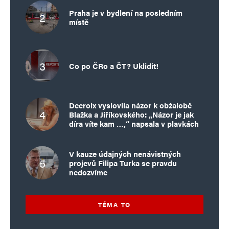
Praha je v bydlení na posledním
místě
Co po ČRo a ČT? Uklidit!
Decroix vyslovila názor k obžalobě
Blažka a Jiříkovského: „Názor je jak
díra víte kam …,“ napsala v plavkách
V kauze údajných nenávistných
projevů Filipa Turka se pravdu
nedozvíme
TÉMA TO