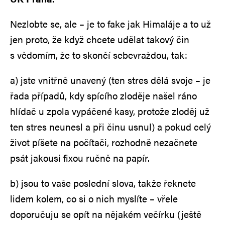
Nezlobte se, ale – je to fake jak Himaláje a to už
jen proto, že když chcete udělat takový čin
s vědomím, že to skončí sebevraždou, tak:
a) jste vnitřně unavený (ten stres dělá svoje – je
řada případů, kdy spícího zloděje našel ráno
hlídač u zpola vypáčené kasy, protože zloděj už
ten stres neunesl a při činu usnul) a pokud celý
život píšete na počítači, rozhodně nezačnete
psát jakousi fixou ručně na papír.
b) jsou to vaše poslední slova, takže řeknete
lidem kolem, co si o nich myslíte – vřele
doporučuju se opít na nějakém večírku (ještě