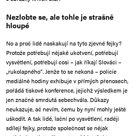
Nezlobte se, ale tohle je strašně
hloupé
No a proč lidé naskakují na tyto zjevné fejky?
Protože potřebují nějaké ukotvení, potřebují
vysvětlení, potřebují cosi – jak říkají Slováci –
„rukolapného“. Jenže to se nekoná – policie
mediálně hodiny exhibuje v přímých přenosech,
pořádá tiskové konference, jejichž výsledkem je
jen značně smrdutá sebechvála. Důkazy
neukazuje, ač nevím, čemu by nyní mohly ještě
uškodit. A tak lidé, lační po vysvětlení, raději
sdílejí fejky, protože společnost se nějak