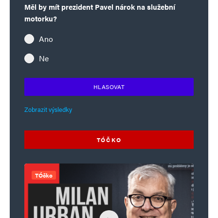
Měl by mít prezident Pavel nárok na služební
motorku?
Ano
Ne
HLASOVAT
Zobrazit výsledky
TÓČKO
TÓčko