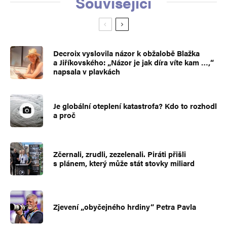
Související
Decroix vyslovila názor k obžalobě Blažka
a Jiříkovského: „Názor je jak díra víte kam …,“
napsala v plavkách
Je globální oteplení katastrofa? Kdo to rozhodl
a proč
Zčernali, zrudli, zezelenali. Piráti přišli
s plánem, který může stát stovky miliard
Zjevení „obyčejného hrdiny“ Petra Pavla