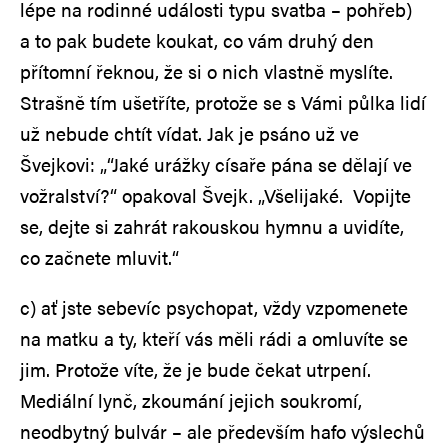
lépe na rodinné události typu svatba – pohřeb)
a to pak budete koukat, co vám druhý den
přítomní řeknou, že si o nich vlastně myslíte.
Strašně tím ušetříte, protože se s Vámi půlka lidí
už nebude chtít vídat. Jak je psáno už ve
Švejkovi: „“Jaké urážky císaře pána se dělají ve
vožralství?“ opakoval Švejk. „Všelijaké. Vopijte
se, dejte si zahrát rakouskou hymnu a uvidíte,
co začnete mluvit.“
c) ať jste sebevíc psychopat, vždy vzpomenete
na matku a ty, kteří vás měli rádi a omluvíte se
jim. Protože víte, že je bude čekat utrpení.
Mediální lynč, zkoumání jejich soukromí,
neodbytný bulvár – ale především hafo výslechů