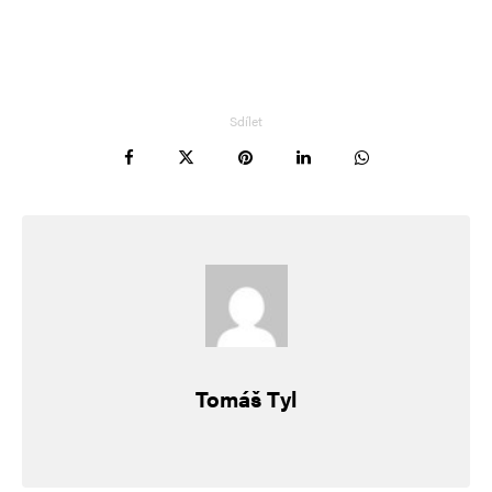
Jméno
*
E-mail
*
Webová stránka
Sdílet
Uložit do prohlížeče jméno, e-mail a webovou stránku pro budoucí
komentáře.
Informujte mě o nových komentářích e-mailem.
Informujte mě o nových příspěvcích e-mailem.
Alternative:
Tomáš Tyl