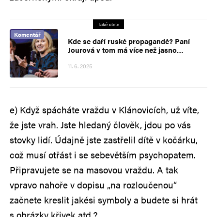
Také čtěte
Komentář
Kde se daří ruské propagandě? Paní
Jourová v tom má více než jasno…
11. 6. 2025
e) Když spácháte vraždu v Klánovicích, už víte,
že jste vrah. Jste hledaný člověk, jdou po vás
stovky lidí. Údajně jste zastřelil dítě v kočárku,
což musí otřást i se sebevětším psychopatem.
Připravujete se na masovou vraždu. A tak
vpravo nahoře v dopisu „na rozloučenou“
začnete kreslit jakési symboly a budete si hrát
s obrázky křivek atd.?