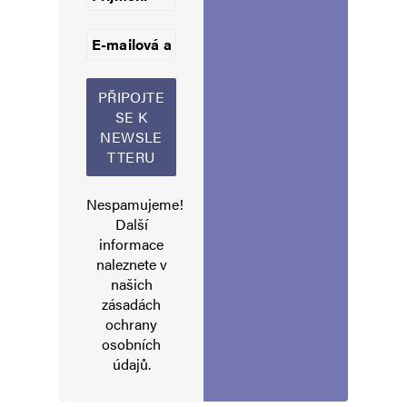
e) Viz a)b)
Navigace pro komentáře
Starší komentáře
Napsat komentář
Vaše e-mailová adresa nebude zveřejněna.
Vyžadované informace jsou
označeny
*
Nespamujeme!
Komentář
*
Další
informace
naleznete v
našich
zásadách
ochrany
osobních
údajů
.