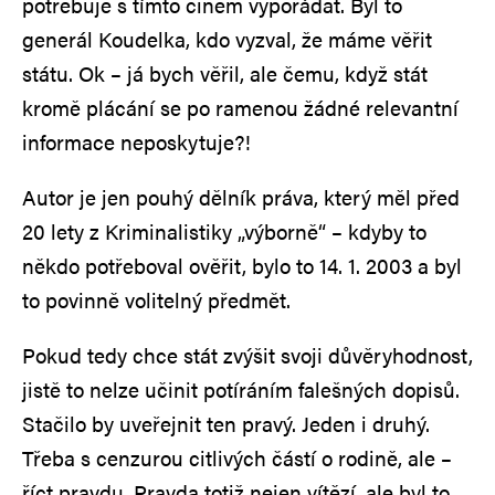
potřebuje s tímto činem vypořádat. Byl to
generál Koudelka, kdo vyzval, že máme věřit
státu. Ok – já bych věřil, ale čemu, když stát
kromě plácání se po ramenou žádné relevantní
informace neposkytuje?!
Autor je jen pouhý dělník práva, který měl před
20 lety z Kriminalistiky „výborně“ – kdyby to
někdo potřeboval ověřit, bylo to 14. 1. 2003 a byl
to povinně volitelný předmět.
Pokud tedy chce stát zvýšit svoji důvěryhodnost,
jistě to nelze učinit potíráním falešných dopisů.
Stačilo by uveřejnit ten pravý. Jeden i druhý.
Třeba s cenzurou citlivých částí o rodině, ale –
říct pravdu. Pravda totiž nejen vítězí, ale byl to