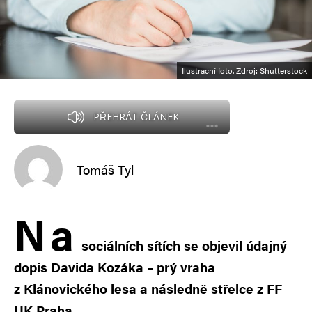
Ilustrační foto. Zdroj: Shutterstock
PŘEHRÁT ČLÁNEK
Tomáš Tyl
N
a
sociálních sítích se objevil údajný
dopis Davida Kozáka – prý vraha
z Klánovického lesa a následně střelce z FF
UK Praha.