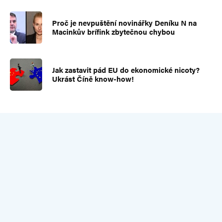
Proč je nevpuštění novinářky Deníku N na
Macinkův brífink zbytečnou chybou
Jak zastavit pád EU do ekonomické nicoty?
Ukrást Číně know-how!