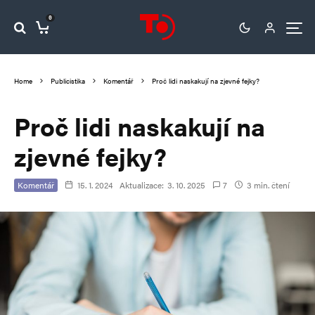
0
Home
Publicistika
Komentář
Proč lidi naskakují na zjevné fejky?
Proč lidi naskakují na
zjevné fejky?
Komentář
15. 1. 2024
Aktualizace:
3. 10. 2025
7
3 min. čtení