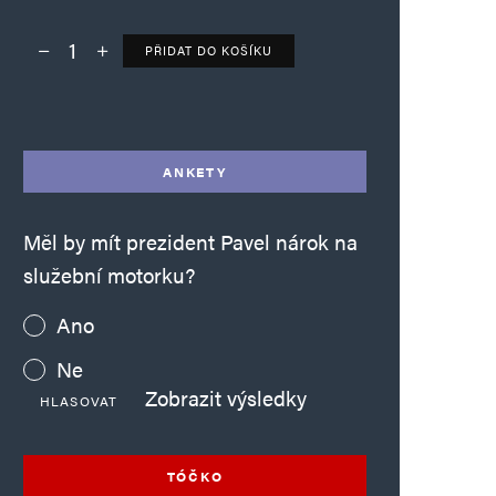
PŘIDAT DO KOŠÍKU
Deník TO – verze bez reklam množství
Alternative:
ANKETY
Měl by mít prezident Pavel nárok na
služební motorku?
Ano
Ne
Zobrazit výsledky
HLASOVAT
TÓČKO