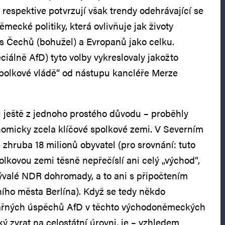
respektive potvrzují však trendy odehrávající se
ěmecké politiky, která ovlivňuje jak životy
ás Čechů (bohužel) a Evropanů jako celku.
ciálně AfD) tyto volby vykreslovaly jakožto
polkové vládě“ od nástupu kancléře Merze
 ještě z jednoho prostého důvodu – proběhly
nomicky zcela klíčové spolkové zemi. V Severním
 zhruba 18 milionů obyvatel (pro srovnání: tuto
olkovou zemi těsně nepřečíslí ani celý „východ“,
ývalé NDR dohromady, a to ani s připočtením
ího města Berlína). Když se tedy někdo
ářných úspěchů AfD v těchto východoněmeckých
ý zvrat na celostátní úrovni, je – vzhledem