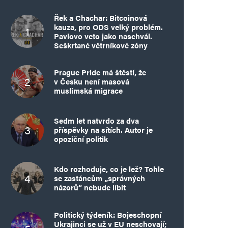
Řek a Chachar: Bitcoinová
kauza, pro ODS velký problém.
Pavlovo veto jako naschvál.
Seškrtané větrníkové zóny
Prague Pride má štěstí, že
v Česku není masová
muslimská migrace
Sedm let natvrdo za dva
příspěvky na sítích. Autor je
opoziční politik
Kdo rozhoduje, co je lež? Tohle
se zastáncům „správných
názorů“ nebude líbit
Politický týdeník: Bojeschopní
Ukrajinci se už v EU neschovají;