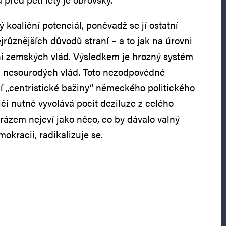
koaliční potenciál, poněvadž se jí ostatní
ejrůznějších důvodů straní – a to jak na úrovni
ni zemských vlád. Výsledkem je hrozný systém
“ a nesourodých vlád. Toto nezodpovědné
í „centristické bažiny“ německého politického
či nutně vyvolává pocit deziluze z celého
rázem nejeví jako něco, co by dávalo valný
mokracii, radikalizuje se.