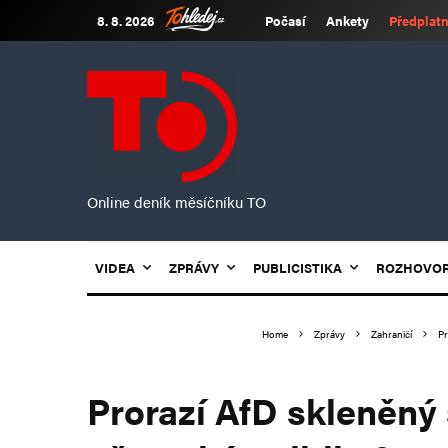
8. 8. 2026
Počasí
Ankety
Předplatn
Online deník měsíčníku TO
VIDEA
ZPRÁVY
PUBLICISTIKA
ROZHOVO
Home
Zprávy
Zahraničí
Pr
Prorazí AfD skleněný 