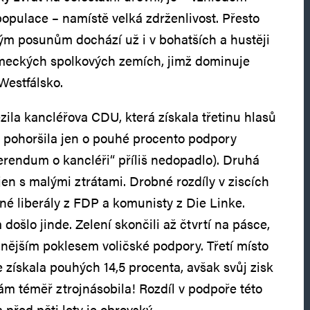
opulace – namístě velká zdrženlivost. Přesto
kým posunům dochází už i v bohatších a hustěji
eckých spolkových zemích, jimž dominuje
Westfálsko.
zila kancléřova CDU, která získala třetinu hlasů
y pohoršila jen o pouhé procento podpory
ferendum o kancléři“ příliš nedopadlo). Druhá
jen s malými ztrátami. Drobné rozdíly v ziscích
rné liberály z FDP a komunisty z Die Linke.
ošlo jinde. Zelení skončili až čtvrtí na pásce,
nějším poklesem voličské podpory. Třetí místo
e získala pouhých 14,5 procenta, avšak svůj zisk
ám téměř ztrojnásobila! Rozdíl v podpoře této
 před pěti lety je obrovský.