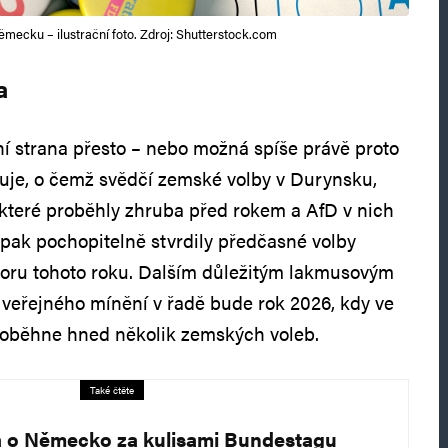
ěmecku – ilustrační foto. Zdroj: Shutterstock.com
a
í strana přesto – nebo možná spíše právě proto
iluje, o čemž svědčí zemské volby v Durynsku,
které proběhly zhruba před rokem a AfD v nich
 pak pochopitelně stvrdily předčasné volby
noru tohoto roku. Dalším důležitým lakmusovým
eřejného mínění v řadě bude rok 2026, kdy ve
roběhne hned několik zemských voleb.
Také čtěte
a o Německo za kulisami Bundestagu