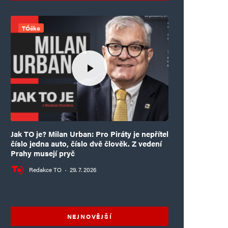
TÓčko
Jak TO je? Milan Urban: Pro Piráty je nepřítel
číslo jedna auto, číslo dvě člověk. Z vedení
Prahy musejí pryč
Redakce TO
·
29. 7. 2026
NEJNOVĚJŠÍ