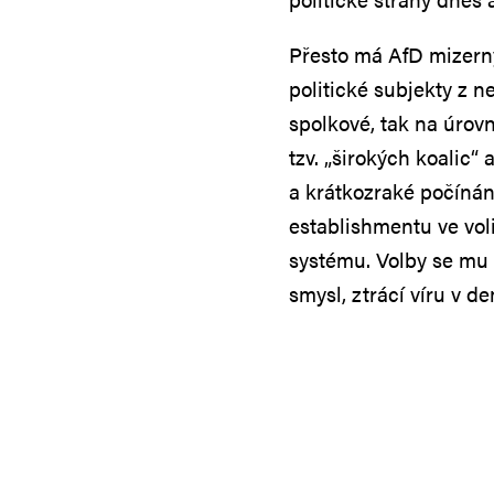
Přesto má AfD mizerný 
politické subjekty z n
spolkové, tak na úrov
tzv. „širokých koalic
a krátkozraké počínán
establishmentu ve voli
systému. Volby se mu 
smysl, ztrácí víru v de