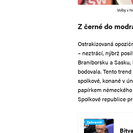
Volby v N
Z černé do modr
Ostrakizovaná opozičn
– neztrácí, nýbrž pos
Braniborsku a Sasku, 
bodovala. Tento trend
spolkové, konané v ú
papírkem německého v
Spolkové republice p
Zahraničí
Bitv