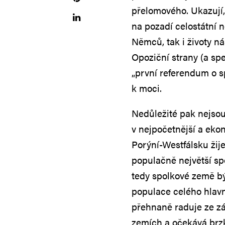
přelomového. Ukazují, 
na pozadí celostátní n
Němců, tak i životy n
Opoziční strany (a spe
„první referendum o s
k moci.
Nedůležité pak nejsou
v nejpočetnější a eko
Porýní-Westfálsku žije
populačně největší sp
tedy spolkové země b
populace celého hlavn
přehnaně raduje ze z
zemích a očekává brzk