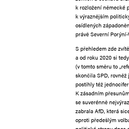
k rozložení německé p
k výraznějším politic
osídlených západoněm
právě Severní Porýní-
S přehledem zde zvítě
a od roku 2020 si ted
(v tomto směru to „re
skončila SPD, rovněž 
postihly též jednocife
K zásadním přesunům d
se suverénně nejvýraz
zabrala AfD, která sic
oproti předešlým volb
politické strany dnes a