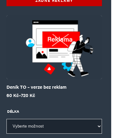
ŽÁDNÉ REKLAMY
Deník TO – verze bez reklam
Rozpětí cen: 60 Kč až 720 Kč
60
Kč
–
720
Kč
DÉLKA