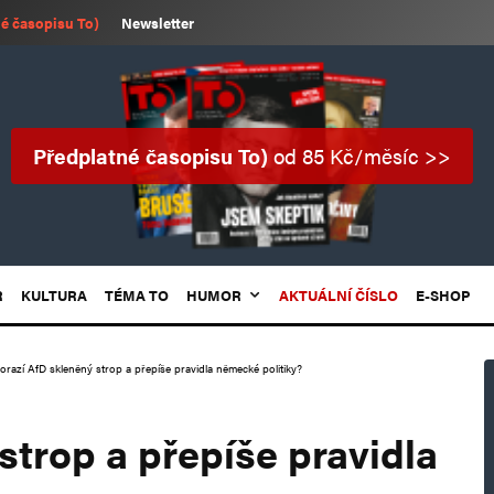
é časopisu To)
Newsletter
Předplatné časopisu To)
od 85 Kč/měsíc >>
R
KULTURA
TÉMA TO
HUMOR
AKTUÁLNÍ ČÍSLO
E-SHOP
orazí AfD skleněný strop a přepíše pravidla německé politiky?
strop a přepíše pravidla