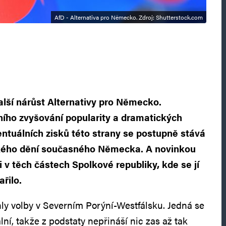
AfD - Alternativa pro Německo. Zdroj: Shutterstock.com
další nárůst Alternativy pro Německo.
ího zvyšování popularity a dramatických
ntuálních zisků této strany se postupně stává
ického dění současného Německa. A novinkou
 i v těch částech Spolkové republiky, kde se jí
řilo.
hly volby v Severním Porýní-Westfálsku. Jedná se
í, takže z podstaty nepřináší nic zas až tak