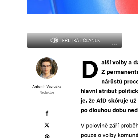
PŘEHRÁT ČLÁNEK
D
alší volby a 
Z permanentn
nárůstů proce
Antonín Vavruška
hlavní atribut polit
Redaktor
je, že AfD skóruje už
po dlouhou dobu neda
V polovině září probě
pouze o volby komunáln