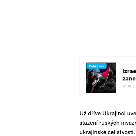
Zahraničí
Izra
zane
20. 10. 2
Už dříve Ukrajinci uv
stažení ruských invaz
ukrajinské celistvosti.