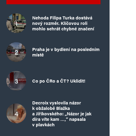
Nehoda Filipa Turka dostává
nový rozměr. Klíčovou roli
mohlo sehrát chybné značení
Praha je v bydlení na posledním
místě
Co po ČRo a ČT? Uklidit!
Decroix vyslovila názor
k obžalobě Blažka
a Jiříkovského: „Názor je jak
díra víte kam …,“ napsala
v plavkách