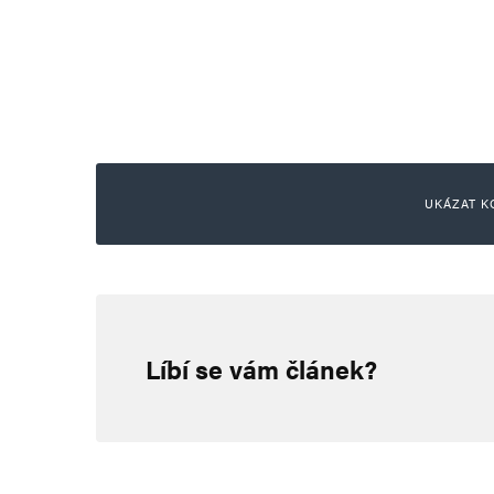
UKÁZAT K
cestovatel
14. 6. 2024 (20:07)
Líbí se vám článek?
A pane Moc vy si sezente nějak
vzniku druhé světové války.uce
nedostačující.🤣🤣 mimochodem 