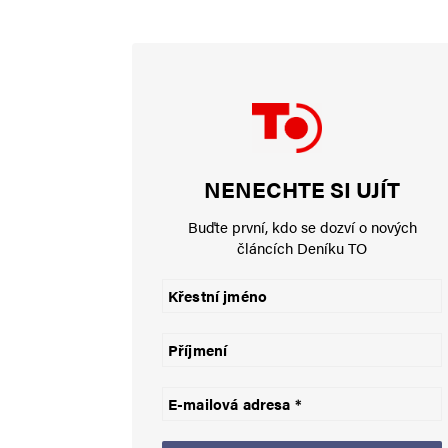
opakovanou sovětskou propag
Konopásek
14. 6. 2024 (21:23)
Bohužel to tak stejně dopadne!
NENECHTE SI UJÍT
Buďte první, kdo se dozví o nových
článcích Deníku TO
Ivana Andre
14. 6. 2024 (21:59)
No ono Američanům ani Evropě v 
žijí, ale ompřístup k důležitým
o boji za demokracii a evropské
uvažovat o dohodě s Ruskem a v