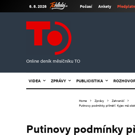
6. 8. 2026
Počasí
Ankety
Předplatn
Online deník měsíčníku TO
VIDEA
ZPRÁVY
PUBLICISTIKA
ROZHOVO
Home
Zprávy
Zahraničí
Putinovy podmínky příměří: Kyjev má ob
Putinovy podmínky př