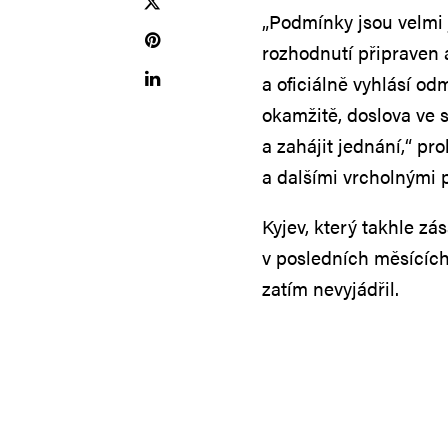
„Podmínky jsou velmi 
rozhodnutí připraven a
a oficiálně vyhlásí od
okamžitě, doslova ve s
a zahájit jednání,“ pr
a dalšími vrcholnými p
Kyjev, který takhle z
v posledních měsících 
zatím nevyjádřil.