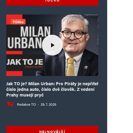
TÓčko
Jak TO je? Milan Urban: Pro Piráty je nepřítel
číslo jedna auto, číslo dvě člověk. Z vedení
Prahy musejí pryč
Redakce TO
·
29. 7. 2026
NEJNOVĚJŠÍ