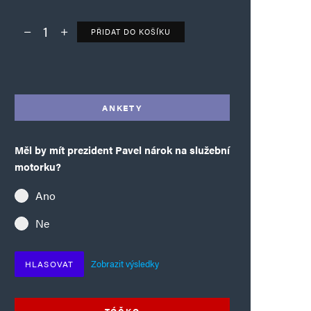
PŘIDAT DO KOŠÍKU
Deník TO – verze bez reklam množství
Alternative:
ANKETY
Měl by mít prezident Pavel nárok na služební
motorku?
Ano
Ne
Zobrazit výsledky
HLASOVAT
TÓČKO