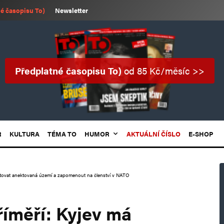
é časopisu To)
Newsletter
Předplatné časopisu To)
od 85 Kč/měsíc >>
R
KULTURA
TÉMA TO
HUMOR
AKTUÁLNÍ ČÍSLO
E-SHOP
ětovat anektovaná území a zapomenout na členství v NATO
íměří: Kyjev má