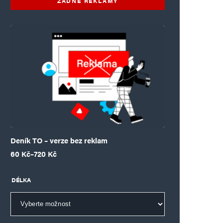
ŽÁDNÉ REKLAMY
Deník TO – verze bez reklam
Rozpětí cen: 60 Kč až 720 Kč
60
Kč
–
720
Kč
DÉLKA