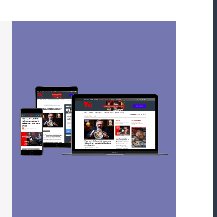
andu🤣🤣
Odpovědět
Odpovědět
té válce nejde ani o Ukrajinu ani o lidi, co tam
 minerálům. Viz, senátor Lindsey Graham. Řeči
 hodnoty jsou jen řeči. Ukrajina by měla začít
yužití svého nerostného bohatství.