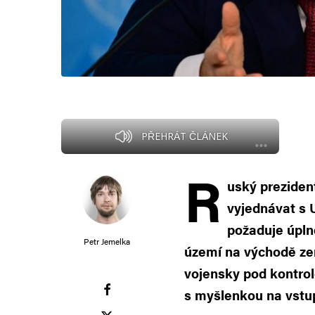
PŘEHRÁT ČLÁNEK
R
uský preziden
vyjednávat s 
požaduje úpln
Petr Jemelka
území na východě zem
vojensky pod kontrol
s myšlenkou na vstu