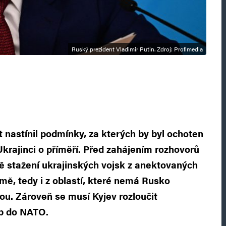
Ruský prezident Vladimir Putin. Zdroj: Profimedia
t nastínil podmínky, za kterých by byl ochoten
Ukrajinci o příměří. Před zahájením rozhovorů
ě stažení ukrajinských vojsk z anektovaných
ě, tedy i z oblastí, které nemá Rusko
ou. Zároveň se musí Kyjev rozloučit
p do NATO.