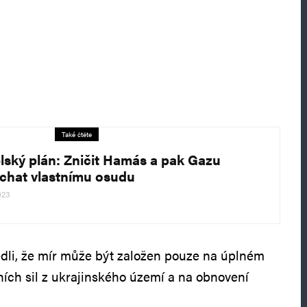
Také čtěte
elský plán: Zničit Hamás a pak Gazu
chat vlastnímu osudu
023
edli, že mír může být založen pouze na úplném
ních sil z ukrajinského území a na obnovení